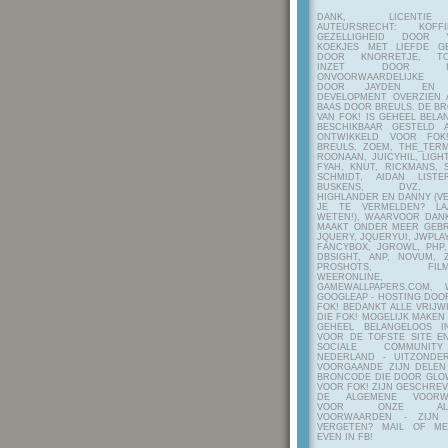
DANK, LICENTI
AUTEURSRECHT: KOF
GEZELLIGHEID DOOR Y
KOEKJES MET LIEFDE G
DOOR KNORRETJE, TO
INZET DOOR ITE
ONVOORWAARDELIJKE 
DOOR JAYDEN EN A
DEVELOPMENT OVERZIEN 
BAAS DOOR BREULS. DE B
VAN FOK! IS GEHEEL BEL
BESCHIKBAAR GESTELD 
ONTWIKKELD VOOR FOK
BREULS, ZOEM, THE_TERM
ROONAAN, JUICYHIL, LIGHT
FYAH, KNUT, RICKMANS, 
SCHMIDT, AIDAN LIST
BUSKENS, DVZ, H
HIGHLANDER EN DANNY (V
JE TE VERMELDEN? LA
WETEN!), WAARVOOR DANK
MAAKT ONDER MEER GEBR
JQUERY, JQUERYUI, JWPLAY
FANCYBOX, JGROWL, PHP,
DBSIGHT, ANP, NOVUM, Z
PROSHOTS, FILMTO
WEERONLINE, K
GAMEWALLPAPERS.COM, 
GOOGLEAP - HOSTING DOO
FOK! BEDANKT ALLE VRIJW
DIE FOK! MOGELIJK MAKEN
GEHEEL BELANGELOOS I
VOOR DE TOFSTE SITE E
SOCIALE COMMUNIT
NEDERLAND - UITZONDE
VOORGAANDE ZIJN DELEN
BRONCODE DIE DOOR GL
VOOR FOK! ZIJN GESCHRE
DE ALGEMENE VOORW
VOOR ONZE ALG
VOORWAARDEN - ZIJN
VERGETEN? MAIL OF M
EVEN IN FB!