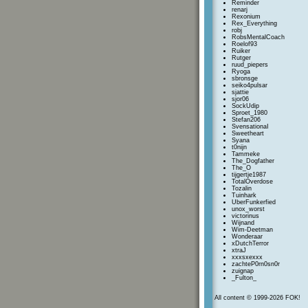
Reminder
renarj
Rexonium
Rex_Everything
robj
RobsMentalCoach
Roelof93
Ruiker
Rutger
ruud_piepers
Ryoga
sbronsge
seiko4pulsar
sjattie
sjor06
SockUdip
Sproet_1980
Stefan206
SvensationaI
Sweetheart
Syana
t0nijn
Tammeke
The_Dogfather
The_O
tijgertje1987
TotalOverdose
Tozalin
Tuinhark
UberFunkerfied
unox_worst
victorinus
Wijnand
Wim-Deetman
Wonderaar
xDutchTerror
xtraJ
xxxsxexxx
zachteP0rn0sn0r
zuignap
_Fulton_
All content © 1999-2026 FOK!