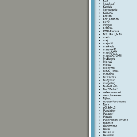
Kaa
kaaskaaf
Kerrick
kipnuggetje
KOCAX
Leetah
Leif_Erikson
Liene
lollygirl
Lotte94
LWD-Godius
M3THoD_MAN
mai.b
maji
majinbil
markvds
marstex81
matrix0070
matrix0070078
McBernie
Micha2
miesa
MikeyMo.
MiSS_TiquE
mondieu
Mr.Patrick
MrAyeSir
mregeling
MutedFaith
NaRRaToR
nelsonmandeli
niels_baarsma
Njilrac
no-use-for-a-name
Nork
p0k3rf4c3
Pandabier
Parawyf
Plaapje
PurePoisonPerfume
qubasta
Radiowood
Raisk
ReGuLuS
Reinaldo