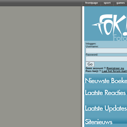
frontpage
sport
games
Inloggen:
Username:
Password:
Geen account ?
Registreer nu
Pass kwijt ?
Laat het forum mai