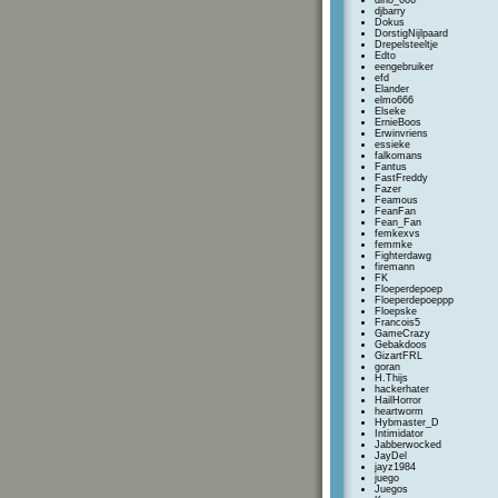
dino_666
djbarry
Dokus
DorstigNijlpaard
Drepelsteeltje
Edto
eengebruiker
efd
Elander
elmo666
Elseke
ErnieBoos
Erwinvriens
essieke
falkomans
Fantus
FastFreddy
Fazer
Feamous
FeanFan
Fean_Fan
femkexvs
femmke
Fighterdawg
firemann
FK
Floeperdepoep
Floeperdepoeppp
Floepske
Francois5
GameCrazy
Gebakdoos
GizartFRL
goran
H.Thijs
hackerhater
HailHorror
heartworm
Hybmaster_D
Intimidator
Jabberwocked
JayDel
jayz1984
juego
Juegos