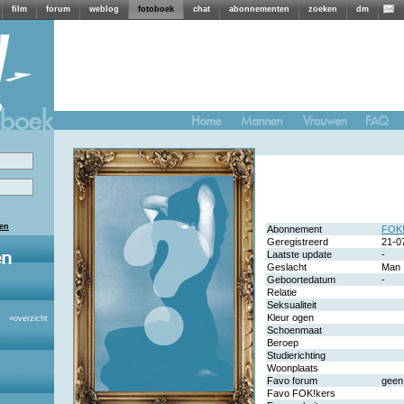
film
forum
weblog
fotoboek
chat
abonnementen
zoeken
dm
len
Abonnement
FOK!
Geregistreerd
21-0
Laatste update
-
Geslacht
Man
Geboortedatum
-
Relatie
Seksualiteit
Kleur ogen
»
overzicht
Schoenmaat
Beroep
Studierichting
Woonplaats
Favo forum
geen
Favo FOK!kers