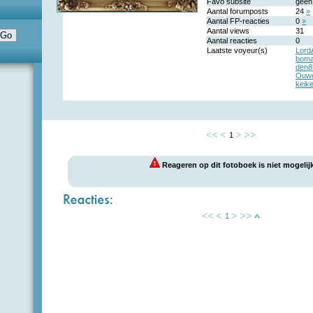
Favo subsite
geen
Aantal forumposts
24
»
Aantal FP-reacties
0
»
Aantal views
31
Aantal reacties
0
Laatste voyeur(s)
Lord
boma
den8
Ouwe
keike
1
Reageren op dit fotoboek is niet mogelijk
1