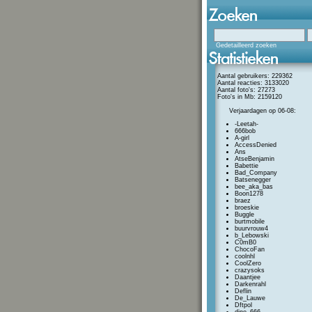
Gedetailleerd zoeken
Aantal gebruikers: 229362
Aantal reacties: 3133020
Aantal foto's: 27273
Foto's in Mb: 2159120
Verjaardagen op 06-08:
-Leetah-
666bob
A-girl
AccessDenied
Ans
AtseBenjamin
Babettie
Bad_Company
Batsenegger
bee_aka_bas
Boon1278
braez
broeskie
Buggle
burtmobile
buurvrouw4
b_Lebowski
C0mB0
ChocoFan
coolnhl
CoolZero
crazysoks
Daantjee
Darkenrahl
Deflin
De_Lauwe
Dftpol