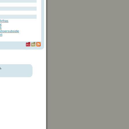
Arthas
r
5
hoersubsidie
rt
.