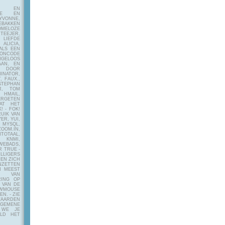
E EN
FIE EN
VONNE,
EBAKKEN
MELOZE
EJER,
LIEFDE
LICIA,
ALS EEN
RONCODE
ANGELOOS
AAN, EN
! DOOR
INATOR,
, FAUX.,
STEPHAN
ER, TOM
MAIL,
ERGETEN
AT HET
! - FOK!
UIK VAN
ER, YUI,
 MYSQL,
OOM.IN,
TAAL,
NMI,
WEBADS,
R TRUE -
ILLIGERS
 EN ZICH
NZETTEN
N MEEST
Y VAN
RING OP
 VAN DE
OWMOUSE
VEN.
- ZIE
AARDEN
EMENE
 WE JE
ELD HET