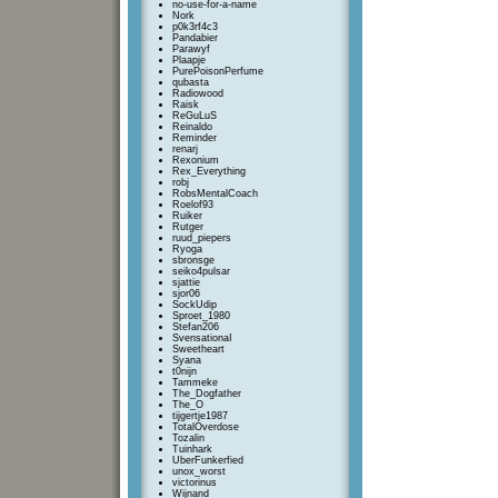
no-use-for-a-name
Nork
p0k3rf4c3
Pandabier
Parawyf
Plaapje
PurePoisonPerfume
qubasta
Radiowood
Raisk
ReGuLuS
Reinaldo
Reminder
renarj
Rexonium
Rex_Everything
robj
RobsMentalCoach
Roelof93
Ruiker
Rutger
ruud_piepers
Ryoga
sbronsge
seiko4pulsar
sjattie
sjor06
SockUdip
Sproet_1980
Stefan206
SvensationaI
Sweetheart
Syana
t0nijn
Tammeke
The_Dogfather
The_O
tijgertje1987
TotalOverdose
Tozalin
Tuinhark
UberFunkerfied
unox_worst
victorinus
Wijnand