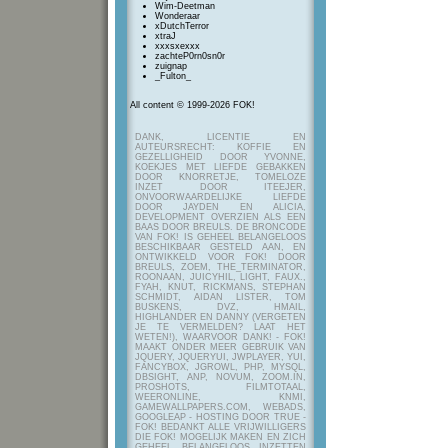
Wim-Deetman
Wonderaar
xDutchTerror
xtraJ
xxxsxexxx
zachteP0rn0sn0r
zuignap
_Fulton_
All content © 1999-2026 FOK!
DANK, LICENTIE EN
AUTEURSRECHT: KOFFIE EN
GEZELLIGHEID DOOR YVONNE,
KOEKJES MET LIEFDE GEBAKKEN
DOOR KNORRETJE, TOMELOZE
INZET DOOR ITEEJER,
ONVOORWAARDELIJKE LIEFDE
DOOR JAYDEN EN ALICIA,
DEVELOPMENT OVERZIEN ALS EEN
BAAS DOOR BREULS. DE BRONCODE
VAN FOK! IS GEHEEL BELANGELOOS
BESCHIKBAAR GESTELD AAN, EN
ONTWIKKELD VOOR FOK! DOOR
BREULS, ZOEM, THE_TERMINATOR,
ROONAAN, JUICYHIL, LIGHT, FAUX.,
FYAH, KNUT, RICKMANS, STEPHAN
SCHMIDT, AIDAN LISTER, TOM
BUSKENS, DVZ, HMAIL,
HIGHLANDER EN DANNY (VERGETEN
JE TE VERMELDEN? LAAT HET
WETEN!), WAARVOOR DANK! - FOK!
MAAKT ONDER MEER GEBRUIK VAN
JQUERY, JQUERYUI, JWPLAYER, YUI,
FANCYBOX, JGROWL, PHP, MYSQL,
DBSIGHT, ANP, NOVUM, ZOOM.IN,
PROSHOTS, FILMTOTAAL,
WEERONLINE, KNMI,
GAMEWALLPAPERS.COM, WEBADS,
GOOGLEAP - HOSTING DOOR TRUE -
FOK! BEDANKT ALLE VRIJWILLIGERS
DIE FOK! MOGELIJK MAKEN EN ZICH
GEHEEL BELANGELOOS INZETTEN