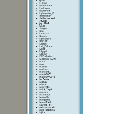
goran
H.Thijs
hackerhater
HailHorror
heartworm
Hybmaster_D
Intimidator
Jabberwocked
JayDel
jayz1984
juego
Juegos
Kaa
kaaskaaf
Kerrick
kipnuggetje
KOCAX
Leetah
Leif_Erikson
Liene
lollygirl
Lotte94
LWD-Godius
M3THoD_MAN
mai.b
maji
majinbil
markvds
marstex81
matrix0070
matrix0070078
McBernie
Micha2
miesa
MikeyMo.
MiSS_TiquE
mondieu
Mr.Patrick
MrAyeSir
mregeling
MutedFaith
NaRRaToR
nelsonmandeli
niels_baarsma
Njilrac