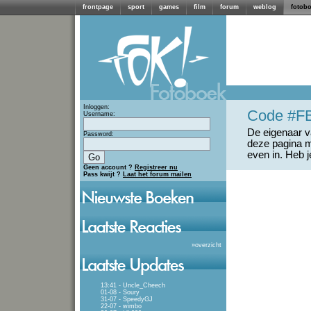
frontpage
sport
games
film
forum
weblog
fotob
Inloggen:
Code #F
Username:
De eigenaar va
Password:
deze pagina m
even in. Heb 
Geen account ?
Registreer nu
Pass kwijt ?
Laat het forum mailen
»
overzicht
13:41 - Uncle_Cheech
01-08 - Soury
31-07 - SpeedyGJ
22-07 - wimbo