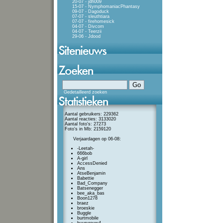
20-07 - jdh009
15-07 - NymphomaniacPhantasy
09-07 - Dagoduck
07-07 - sleuthtiara
07-07 - firehomesick
04-07 - Divcom
04-07 - Teerzii
29-06 - Jdood
Gedetailleerd zoeken
Aantal gebruikers: 229362
Aantal reacties: 3133020
Aantal foto's: 27273
Foto's in Mb: 2159120
Verjaardagen op 06-08:
-Leetah-
666bob
A-girl
AccessDenied
Ans
AtseBenjamin
Babettie
Bad_Company
Batsenegger
bee_aka_bas
Boon1278
braez
broeskie
Buggle
burtmobile