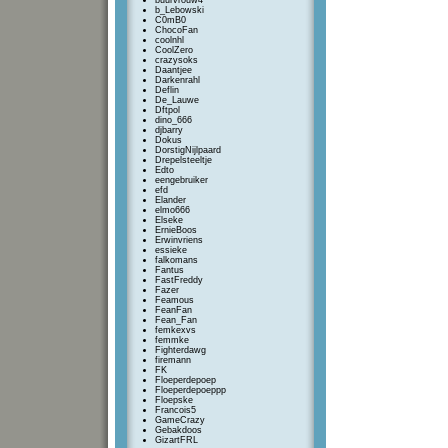
buurvrouw4
b_Lebowski
C0mB0
ChocoFan
coolnhl
CoolZero
crazysoks
Daantjee
Darkenrahl
Deflin
De_Lauwe
Dftpol
dino_666
djbarry
Dokus
DorstigNijlpaard
Drepelsteeltje
Edto
eengebruiker
efd
Elander
elmo666
Elseke
ErnieBoos
Erwinvriens
essieke
falkomans
Fantus
FastFreddy
Fazer
Feamous
FeanFan
Fean_Fan
femkexvs
femmke
Fighterdawg
firemann
FK
Floeperdepoep
Floeperdepoeppp
Floepske
Francois5
GameCrazy
Gebakdoos
GizartFRL