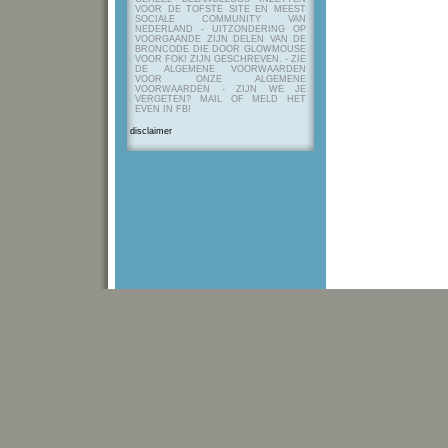
VOOR DE TOFSTE SITE EN MEEST
SOCIALE COMMUNITY VAN
NEDERLAND - UITZONDERING OP
VOORGAANDE ZIJN DELEN VAN DE
BRONCODE DIE DOOR GLOWMOUSE
VOOR FOK! ZIJN GESCHREVEN.
- ZIE
DE ALGEMENE VOORWAARDEN
VOOR ONZE ALGEMENE
VOORWAARDEN - ZIJN WE JE
VERGETEN? MAIL OF MELD HET
EVEN IN FB!
disclaimer