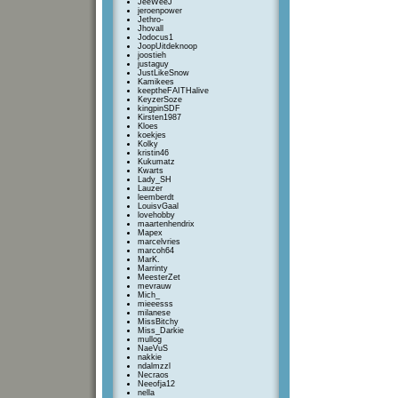
JeeWeeJ
jeroenpower
Jethro-
Jhovall
Jodocus1
JoopUitdeknoop
joostieh
justaguy
JustLikeSnow
Kamikees
keeptheFAITHalive
KeyzerSoze
kingpinSDF
Kirsten1987
Kloes
koekjes
Kolky
kristin46
Kukumatz
Kwarts
Lady_SH
Lauzer
leemberdt
LouisvGaal
lovehobby
maartenhendrix
Mapex
marcelvries
marcoh64
MarK.
Marrinty
MeesterZet
mevrauw
Mich_
mieeesss
milanese
MissBitchy
Miss_Darkie
mullog
NaeVuS
nakkie
ndalmzzl
Necraos
Neeofja12
nella