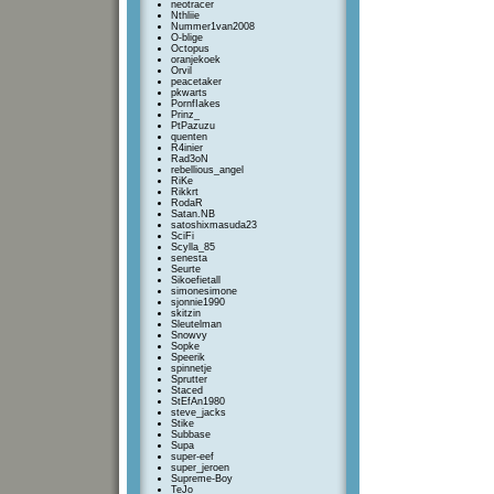
neotracer
Nthliie
Nummer1van2008
O-blige
Octopus
oranjekoek
Orvil
peacetaker
pkwarts
PornfIakes
Prinz_
PtPazuzu
quenten
R4inier
Rad3oN
rebellious_angel
RiKe
Rikkrt
RodaR
Satan.NB
satoshixmasuda23
SciFi
Scylla_85
senesta
Seurte
Sikoefietall
simonesimone
sjonnie1990
skitzin
Sleutelman
Snowvy
Sopke
Speerik
spinnetje
Sprutter
Staced
StEfAn1980
steve_jacks
Stike
Subbase
Supa
super-eef
super_jeroen
Supreme-Boy
TeJo