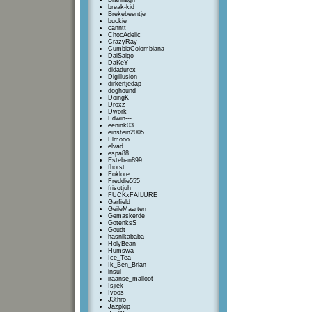
Brannagh
break-kid
Brekebeentje
buckie
canntt
ChocAdelic
CrazyRay
CumbiaColombiana
DaiSaigo
DaKeY
didadurex
Digillusion
dirkertjedap
doghound
DoingK
Droxz
Dwork
Edwin---
eenink03
einstein2005
Elmooo
elvad
espa88
Esteban899
fhorst
Foklore
Freddie555
frisotjuh
FUCKxFAILURE
Garfield
GeileMaarten
Gemaskerde
GotenksS
Goudt
hasnikababa
HolyBean
Humswa
Ice_Tea
Ik_Ben_Brian
insul
iraanse_malloot
Isjiek
Ivoos
J3thro
Jazpkip