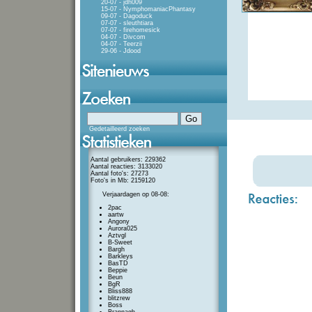
20-07 - jdh009
15-07 - NymphomaniacPhantasy
09-07 - Dagoduck
07-07 - sleuthtiara
07-07 - firehomesick
04-07 - Divcom
04-07 - Teerzii
29-06 - Jdood
Gedetailleerd zoeken
Aantal gebruikers: 229362
Aantal reacties: 3133020
Aantal foto's: 27273
Foto's in Mb: 2159120
Verjaardagen op 08-08:
2pac
aartw
Angony
Aurora025
Aztvgl
B-Sweet
Bargh
Barkleys
BasTD
Beppie
Beun
BgR
Bliss888
blitzrew
Boss