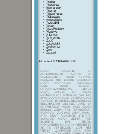
Thefist
TheUnreal
thompson84
Thyster
TilburgPosse
TKBaracus
toinespijkers
Twista101
Vetpot
ViezeFreddiey
Wadoryu
X-Licious
Yo-Momma
Z.v.C
zakdoek88
Zeghomaar
Zulu
Zwaard
All content © 1999-2026 FOK!
DANK, LICENTIE EN
AUTEURSRECHT: KOFFIE EN
GEZELLIGHEID DOOR YVONNE,
KOEKJES MET LIEFDE GEBAKKEN
DOOR KNORRETJE, TOMELOZE
INZET DOOR ITEEJER,
ONVOORWAARDELIJKE LIEFDE
DOOR JAYDEN EN ALICIA,
DEVELOPMENT OVERZIEN ALS EEN
BAAS DOOR BREULS. DE BRONCODE
VAN FOK! IS GEHEEL BELANGELOOS
BESCHIKBAAR GESTELD AAN, EN
ONTWIKKELD VOOR FOK! DOOR
BREULS, ZOEM, THE_TERMINATOR,
ROONAAN, JUICYHIL, LIGHT, FAUX.,
FYAH, KNUT, RICKMANS, STEPHAN
SCHMIDT, AIDAN LISTER, TOM
BUSKENS, DVZ, HMAIL,
HIGHLANDER EN DANNY (VERGETEN
JE TE VERMELDEN? LAAT HET
WETEN!), WAARVOOR DANK! - FOK!
MAAKT ONDER MEER GEBRUIK VAN