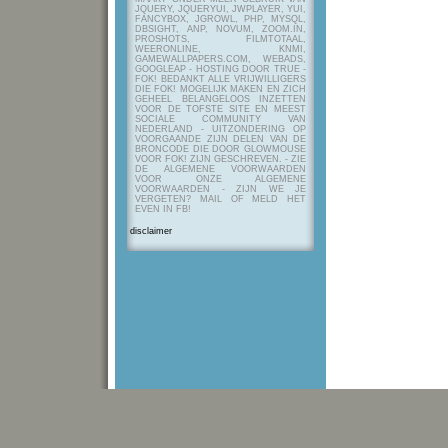
JQUERY, JQUERYUI, JWPLAYER, YUI,
FANCYBOX, JGROWL, PHP, MYSQL,
DBSIGHT, ANP, NOVUM, ZOOM.IN,
PROSHOTS, FILMTOTAAL,
WEERONLINE, KNMI,
GAMEWALLPAPERS.COM, WEBADS,
GOOGLEAP - HOSTING DOOR TRUE -
FOK! BEDANKT ALLE VRIJWILLIGERS
DIE FOK! MOGELIJK MAKEN EN ZICH
GEHEEL BELANGELOOS INZETTEN
VOOR DE TOFSTE SITE EN MEEST
SOCIALE COMMUNITY VAN
NEDERLAND - UITZONDERING OP
VOORGAANDE ZIJN DELEN VAN DE
BRONCODE DIE DOOR GLOWMOUSE
VOOR FOK! ZIJN GESCHREVEN.
- ZIE
DE ALGEMENE VOORWAARDEN
VOOR ONZE ALGEMENE
VOORWAARDEN - ZIJN WE JE
VERGETEN? MAIL OF MELD HET
EVEN IN FB!
disclaimer