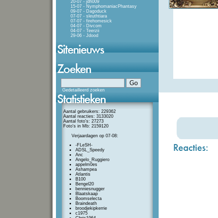
20-07 - jdh009
15-07 - NymphomaniacPhantasy
09-07 - Dagoduck
07-07 - sleuthtiara
07-07 - firehomesick
04-07 - Divcom
04-07 - Teerzii
29-06 - Jdood
Gedetailleerd zoeken
Aantal gebruikers: 229362
Aantal reacties: 3133020
Aantal foto's: 27273
Foto's in Mb: 2159120
Verjaardagen op 07-08:
-FLeSH-
ADSL_Speedy
Anc
Angelo_Ruggiero
appelm0es
Ashampea
Atlantis
B100
Bengel20
benniesnugger
Blaatskaap
Boomselecta
Braindeath
broodjekipkerrie
c1975