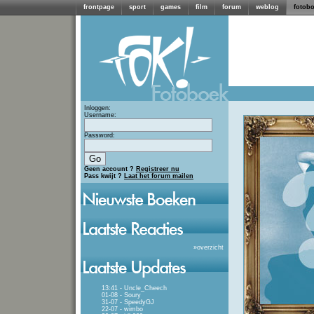
frontpage
sport
games
film
forum
weblog
fotob
Inloggen:
Username:
Password:
Geen account ?
Registreer nu
Pass kwijt ?
Laat het forum mailen
»
overzicht
13:41 - Uncle_Cheech
01-08 - Soury
31-07 - SpeedyGJ
22-07 - wimbo