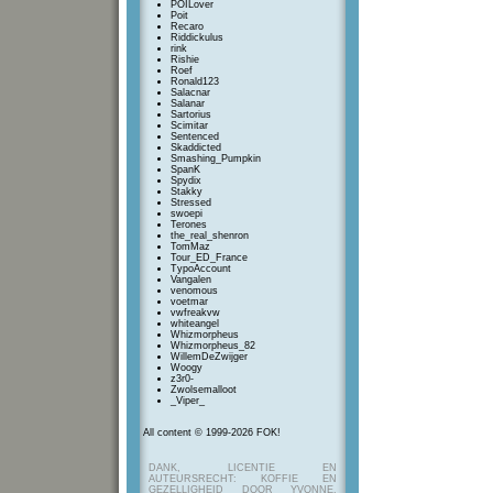
POILover
Poit
Recaro
Riddickulus
rink
Rishie
Roef
Ronald123
Salacnar
Salanar
Sartorius
Scimitar
Sentenced
Skaddicted
Smashing_Pumpkin
SpanK
Spydix
Stakky
Stressed
swoepi
Terones
the_real_shenron
TomMaz
Tour_ED_France
TypoAccount
Vangalen
venomous
voetmar
vwfreakvw
whiteangel
Whizmorpheus
Whizmorpheus_82
WillemDeZwijger
Woogy
z3r0-
Zwolsemalloot
_Viper_
All content © 1999-2026 FOK!
DANK, LICENTIE EN
AUTEURSRECHT: KOFFIE EN
GEZELLIGHEID DOOR YVONNE,