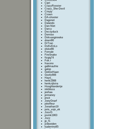
Chris1964
Cipri
CrazyRooster
Crazy_She-Devil
Crispy
Crown
DA-shooter
Dagonet
Dalando
Dan-Niet
Darcy
Decoyduck
Demise
Dirkvanginneke
down86
DrTran
DsKvEnLo
elske86
Female
FireSnake
fizgig74
Fok.r
fraxono
gallimaufrie
galop
GekkeHaan
Goofy666
Haye_
henk1988
henkzijlstra
Hooghlandertje
inkblisss
jeehaa
jennaney
jinxit
JoeyGnarf
jokefleur
Jonathan19
joris_vojn_ek
JosvG
jovink1963
Jozz
jp_f1
jvdweiden
kaderrino85