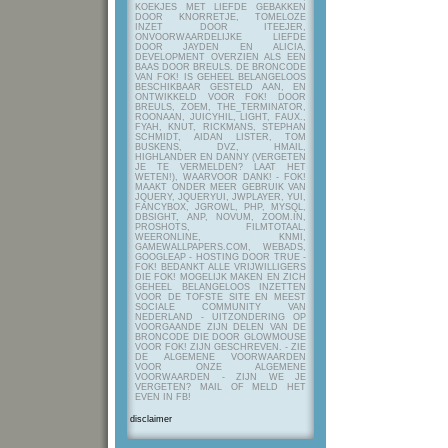
KOEKJES MET LIEFDE GEBAKKEN
DOOR KNORRETJE, TOMELOZE
INZET DOOR ITEEJER,
ONVOORWAARDELIJKE LIEFDE
DOOR JAYDEN EN ALICIA,
DEVELOPMENT OVERZIEN ALS EEN
BAAS DOOR BREULS. DE BRONCODE
VAN FOK! IS GEHEEL BELANGELOOS
BESCHIKBAAR GESTELD AAN, EN
ONTWIKKELD VOOR FOK! DOOR
BREULS, ZOEM, THE_TERMINATOR,
ROONAAN, JUICYHIL, LIGHT, FAUX.,
FYAH, KNUT, RICKMANS, STEPHAN
SCHMIDT, AIDAN LISTER, TOM
BUSKENS, DVZ, HMAIL,
HIGHLANDER EN DANNY (VERGETEN
JE TE VERMELDEN? LAAT HET
WETEN!), WAARVOOR DANK! - FOK!
MAAKT ONDER MEER GEBRUIK VAN
JQUERY, JQUERYUI, JWPLAYER, YUI,
FANCYBOX, JGROWL, PHP, MYSQL,
DBSIGHT, ANP, NOVUM, ZOOM.IN,
PROSHOTS, FILMTOTAAL,
WEERONLINE, KNMI,
GAMEWALLPAPERS.COM, WEBADS,
GOOGLEAP - HOSTING DOOR TRUE -
FOK! BEDANKT ALLE VRIJWILLIGERS
DIE FOK! MOGELIJK MAKEN EN ZICH
GEHEEL BELANGELOOS INZETTEN
VOOR DE TOFSTE SITE EN MEEST
SOCIALE COMMUNITY VAN
NEDERLAND - UITZONDERING OP
VOORGAANDE ZIJN DELEN VAN DE
BRONCODE DIE DOOR GLOWMOUSE
VOOR FOK! ZIJN GESCHREVEN.
- ZIE
DE ALGEMENE VOORWAARDEN
VOOR ONZE ALGEMENE
VOORWAARDEN - ZIJN WE JE
VERGETEN? MAIL OF MELD HET
EVEN IN FB!
disclaimer