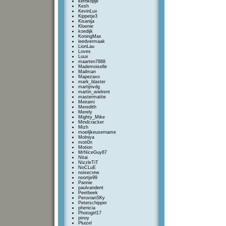
kernkopje
Kesh
KevinLux
Kippetje3
Kisanija
Kloenie
koedijk
KoningMax
leedvermaak
LionLau
Loves
Luux
maarten7888
Mademoiselle
Mailman
Mapezaxo
mark_blaster
martijnvdg
martin_wielrent
mastermattie
Meirami
Meredith
Merely
Mighty_Mike
Mindcracker
Mizh
moeiljkeusername
Molniya
moti0n
Motion
MrNiceGuy87
Nitai
NizzleTiT
NoCLuE
noisecrew
noortje99
Pannie
paulvandent
Peetbeek
PeruvianSKy
Peterschipper
phenicia
Photogirl17
pinoy
Pluizel