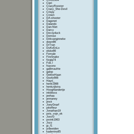
Chris1964
Cipri
CrazyRooster
Crazy_She-Devil
Crispy
Crown
DA-shooter
Dagonet
Dalando
Dan-Niet
Darcy
Decoyduck
Demise
Dirkvanginneke
down86
DrTran
DsKvEnLo
elske86
Female
FireSnake
fizgig74
Fok.r
fraxono
gallimaufrie
galop
GekkeHaan
Goofy666
Haye_
henk1988
henkzijlstra
Hooghlandertje
inkblisss
jeehaa
jennaney
jinxit
JoeyGnarf
jokefleur
Jonathan19
joris_vojn_ek
JosvG
jovink1963
Jozz
jp_f1
jvdweiden
kaderrino85