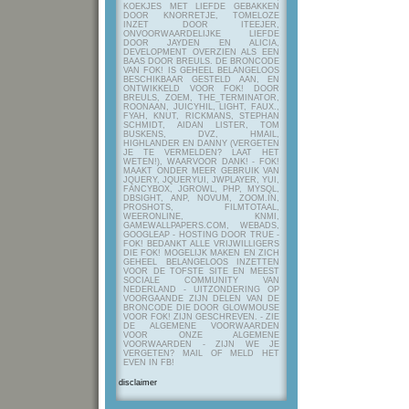
KOEKJES MET LIEFDE GEBAKKEN
DOOR KNORRETJE, TOMELOZE
INZET DOOR ITEEJER,
ONVOORWAARDELIJKE LIEFDE
DOOR JAYDEN EN ALICIA,
DEVELOPMENT OVERZIEN ALS EEN
BAAS DOOR BREULS. DE BRONCODE
VAN FOK! IS GEHEEL BELANGELOOS
BESCHIKBAAR GESTELD AAN, EN
ONTWIKKELD VOOR FOK! DOOR
BREULS, ZOEM, THE_TERMINATOR,
ROONAAN, JUICYHIL, LIGHT, FAUX.,
FYAH, KNUT, RICKMANS, STEPHAN
SCHMIDT, AIDAN LISTER, TOM
BUSKENS, DVZ, HMAIL,
HIGHLANDER EN DANNY (VERGETEN
JE TE VERMELDEN? LAAT HET
WETEN!), WAARVOOR DANK! - FOK!
MAAKT ONDER MEER GEBRUIK VAN
JQUERY, JQUERYUI, JWPLAYER, YUI,
FANCYBOX, JGROWL, PHP, MYSQL,
DBSIGHT, ANP, NOVUM, ZOOM.IN,
PROSHOTS, FILMTOTAAL,
WEERONLINE, KNMI,
GAMEWALLPAPERS.COM, WEBADS,
GOOGLEAP - HOSTING DOOR TRUE -
FOK! BEDANKT ALLE VRIJWILLIGERS
DIE FOK! MOGELIJK MAKEN EN ZICH
GEHEEL BELANGELOOS INZETTEN
VOOR DE TOFSTE SITE EN MEEST
SOCIALE COMMUNITY VAN
NEDERLAND - UITZONDERING OP
VOORGAANDE ZIJN DELEN VAN DE
BRONCODE DIE DOOR GLOWMOUSE
VOOR FOK! ZIJN GESCHREVEN.
- ZIE
DE ALGEMENE VOORWAARDEN
VOOR ONZE ALGEMENE
VOORWAARDEN - ZIJN WE JE
VERGETEN? MAIL OF MELD HET
EVEN IN FB!
disclaimer