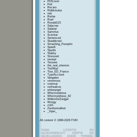
POILover
Poit
Recaro
Riddickulus
rink
Rishie
Roef
Ronald123
Salacnar
Salanar
Sartorius
Scimitar
Sentenced
Skaddicted
Smashing_Pumpkin
SpanK
Spydix
Stakky
Stressed
swoepi
Terones
the_real_shenron
TomMaz
Tour_ED_France
TypoAccount
Vangalen
venomous
voetmar
vwfreakvw
whiteangel
Whizmorpheus
Whizmorpheus_82
WillemDeZwijger
Woogy
z3r0-
Zwolsemalloot
_Viper_
All content © 1999-2026 FOK!
DANK, LICENTIE EN
AUTEURSRECHT: KOFFIE EN
GEZELLIGHEID DOOR YVONNE,