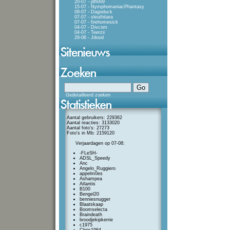
20-07 - jdh009
15-07 - NymphomaniacPhantasy
09-07 - Dagoduck
07-07 - sleuthtiara
07-07 - firehomesick
04-07 - Divcom
04-07 - Teerzii
29-06 - Jdood
Gedetailleerd zoeken
Aantal gebruikers: 229362
Aantal reacties: 3133020
Aantal foto's: 27273
Foto's in Mb: 2159120
Verjaardagen op 07-08:
-FLeSH-
ADSL_Speedy
Anc
Angelo_Ruggiero
appelm0es
Ashampea
Atlantis
B100
Bengel20
benniesnugger
Blaatskaap
Boomselecta
Braindeath
broodjekipkerrie
c1975