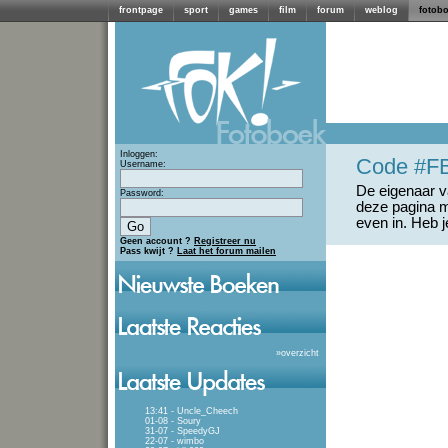
frontpage
sport
games
film
forum
weblog
fotob
Inloggen:
Code #F
Username:
De eigenaar va
Password:
deze pagina m
even in. Heb 
Geen account ?
Registreer nu
Pass kwijt ?
Laat het forum mailen
»
overzicht
13:41 - Uncle_Cheech
01-08 - Soury
31-07 - SpeedyGJ
22-07 - wimbo