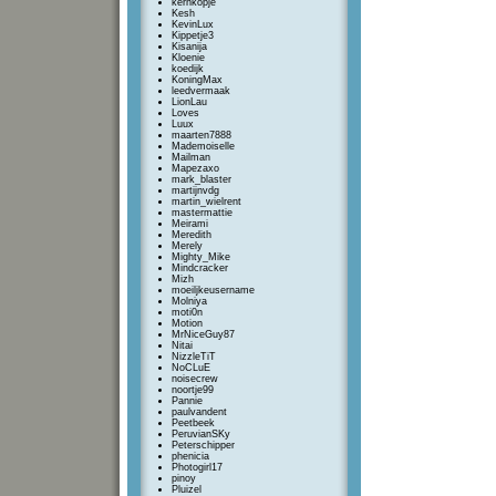
kernkopje
Kesh
KevinLux
Kippetje3
Kisanija
Kloenie
koedijk
KoningMax
leedvermaak
LionLau
Loves
Luux
maarten7888
Mademoiselle
Mailman
Mapezaxo
mark_blaster
martijnvdg
martin_wielrent
mastermattie
Meirami
Meredith
Merely
Mighty_Mike
Mindcracker
Mizh
moeiljkeusername
Molniya
moti0n
Motion
MrNiceGuy87
Nitai
NizzleTiT
NoCLuE
noisecrew
noortje99
Pannie
paulvandent
Peetbeek
PeruvianSKy
Peterschipper
phenicia
Photogirl17
pinoy
Pluizel