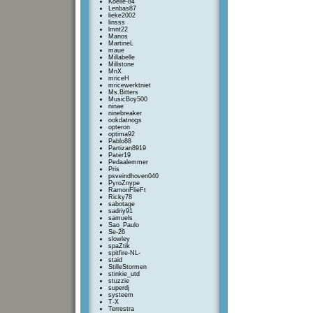
Koelie-84
Lenbas87
lieke2002
linsss
lmnt22
Manos
MartineL
maue
Millabelle
Millstone
MnX
mriceH
mricewerktniet
Ms.Bitters
MusicBoy500
ninae
ninebreaker
ookdatnogs
opteron
optima92
Pablo88
Partizan8919
Pater19
Pedaalemmer
Pris
psveindhoven040
PyroZnype
RamonFlieFt
Ricky78
sabotage
sadriy91
samuels
Sao_Paulo
Se-26
slowley
spaZtik
spitfire-NL-
staid
StilleStormen
stinkie_utd
stuzzie
superdj
systeem
T-X
Terrestra