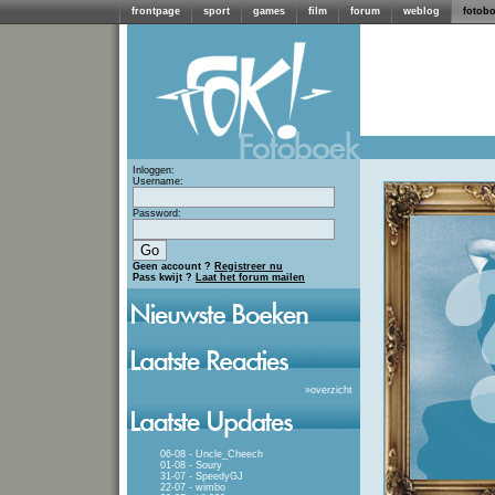
frontpage
sport
games
film
forum
weblog
fotob
Inloggen:
Username:
Password:
Geen account ?
Registreer nu
Pass kwijt ?
Laat het forum mailen
»
overzicht
06-08 - Uncle_Cheech
01-08 - Soury
31-07 - SpeedyGJ
22-07 - wimbo