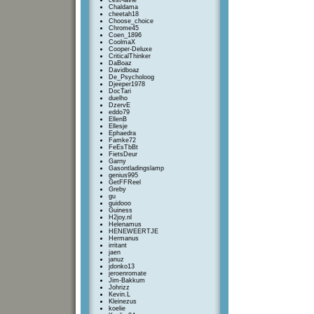
cest-lavie
Chaldama
cheetah18
Choose_choice
Chrome45
Coen_1896
CoolmaX
Cooper-Deluxe
CriticalThinker
DaBoaz
Davidboaz
De_Psycholoog
Djeeper1978
DocTari
duelho
DzervE
eddo79
EllenB
Ellesje
Ephaedra
Famke72
FeEsTbBt
FietsDeur
Garny
Gasontladingslamp
genius995
GetFFReel
Greby
gu
guidooo
Guiness
H2joy.nl
Helenamus
HENEWEERTJE
Hermanus
irritant
jaen
januz
jdonko13
jeroenromate
Jim-Bakkum
Johrizz
Kevin.L
Kleinezus
koelie