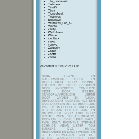
The_BoezelaaR
Tietmans
Tina75
Tjiwa
Trancefreak
Tricolores
tupacravik
Veronicas_Fan_KL
Vilanto
villetje
WefDiNaini
Wilmie
xxcillaxx
yinxs
yornivv
Zahgurim
Zaque
Zoefff
Zorilla
All content © 1999-2026 FOK!
DANK, LICENTIE EN
AUTEURSRECHT: KOFFIE EN
GEZELLIGHEID DOOR YVONNE,
KOEKJES MET LIEFDE GEBAKKEN
DOOR KNORRETJE, TOMELOZE
INZET DOOR ITEEJER,
ONVOORWAARDELIJKE LIEFDE
DOOR JAYDEN EN ALICIA,
DEVELOPMENT OVERZIEN ALS EEN
BAAS DOOR BREULS. DE BRONCODE
VAN FOK! IS GEHEEL BELANGELOOS
BESCHIKBAAR GESTELD AAN, EN
ONTWIKKELD VOOR FOK! DOOR
BREULS, ZOEM, THE_TERMINATOR,
ROONAAN, JUICYHIL, LIGHT, FAUX.,
FYAH, KNUT, RICKMANS, STEPHAN
SCHMIDT, AIDAN LISTER, TOM
BUSKENS, DVZ, HMAIL,
HIGHLANDER EN DANNY (VERGETEN
JE TE VERMELDEN? LAAT HET
WETEN!), WAARVOOR DANK! - FOK!