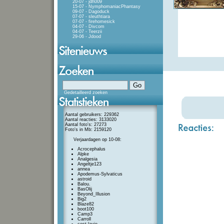
20-07 - jdh009
15-07 - NymphomaniacPhantasy
09-07 - Dagoduck
07-07 - sleuthtiara
07-07 - firehomesick
04-07 - Divcom
04-07 - Teerzii
29-06 - Jdood
Gedetailleerd zoeken
Aantal gebruikers: 229362
Aantal reacties: 3133020
Aantal foto's: 27273
Foto's in Mb: 2159120
Verjaardagen op 10-08:
Acrocephalus
Alpke
Analgesia
Angeltje123
annea
Apodemus-Sylvaticus
astroid
Balou.
BasOlij
Beyond_Illusion
Big2
Blaze82
boot100
Camp3
Carroll