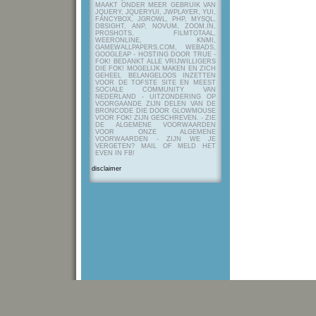
MAAKT ONDER MEER GEBRUIK VAN
JQUERY, JQUERYUI, JWPLAYER, YUI,
FANCYBOX, JGROWL, PHP, MYSQL,
DBSIGHT, ANP, NOVUM, ZOOM.IN,
PROSHOTS, FILMTOTAAL,
WEERONLINE, KNMI,
GAMEWALLPAPERS.COM, WEBADS,
GOOGLEAP - HOSTING DOOR TRUE -
FOK! BEDANKT ALLE VRIJWILLIGERS
DIE FOK! MOGELIJK MAKEN EN ZICH
GEHEEL BELANGELOOS INZETTEN
VOOR DE TOFSTE SITE EN MEEST
SOCIALE COMMUNITY VAN
NEDERLAND - UITZONDERING OP
VOORGAANDE ZIJN DELEN VAN DE
BRONCODE DIE DOOR GLOWMOUSE
VOOR FOK! ZIJN GESCHREVEN.
- ZIE
DE ALGEMENE VOORWAARDEN
VOOR ONZE ALGEMENE
VOORWAARDEN - ZIJN WE JE
VERGETEN? MAIL OF MELD HET
EVEN IN FB!
disclaimer