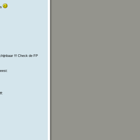
ts
chijnbaar !!! Check de FP
eest:
f: