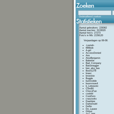
Gedetailleerd zoeken
Aantal gebruikers: 229362
Aantal reacties: 3133020
Aantal foto's: 27273
Foto's in Mb: 2159120
Verjaardagen op 06-08:
-Leetah-
666bob
A-girl
AccessDenied
Ans
AtseBenjamin
Babettie
Bad_Company
Batsenegger
bee_aka_bas
Boon1278
braez
broeskie
Buggle
burtmobile
buurvrouw4
b_Lebowski
C0mB0
ChocoFan
coolnhl
CoolZero
crazysoks
Daantjee
Darkenrahl
Deflin
De_Lauwe
Dftpol