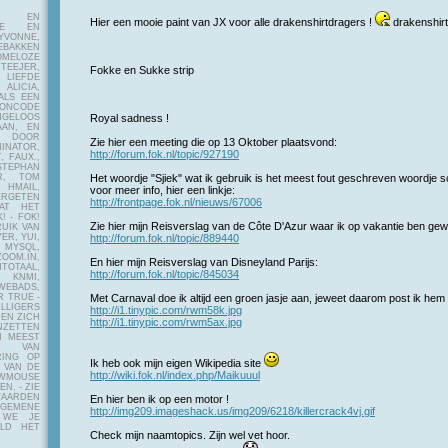
E EN
Hier een mooie paint van JX voor alle drakenshirtdragers !
drakenshir
FIE EN
VONNE,
EBAKKEN
MELOZE
EJER,
Fokke en Sukke strip
LIEFDE
LICIA,
ALS EEN
RONCODE
ANGELOOS
Royal sadness !
AAN, EN
! DOOR
Zie hier een meeting die op 13 Oktober plaatsvond:
INATOR,
http://forum.fok.nl/topic/927190
, FAUX.,
STEPHAN
ER, TOM
Het woordje "Sjiek" wat ik gebruik is het meest fout geschreven woordje s
MAIL,
voor meer info, hier een linkje:
ERGETEN
http://frontpage.fok.nl/nieuws/67006
AT HET
! - FOK!
Zie hier mijn Reisverslag van de Côte D'Azur waar ik op vakantie ben gew
UIK VAN
ER, YUI,
http://forum.fok.nl/topic/889440
 MYSQL,
OOM.IN,
En hier mijn Reisverslag van Disneyland Parijs:
TAAL,
http://forum.fok.nl/topic/845034
NMI,
WEBADS,
R TRUE -
Met Carnaval doe ik altijd een groen jasje aan, jeweet daarom post ik hem f
ILLIGERS
http://i1.tinypic.com/rwm58k.jpg
 EN ZICH
http://i1.tinypic.com/rwm5ax.jpg
NZETTEN
N MEEST
Y VAN
RING OP
Ik heb ook mijn eigen Wikipedia site
 VAN DE
http://wiki.fok.nl/index.php/Maikuuul
OWMOUSE
VEN.
- ZIE
AARDEN
En hier ben ik op een motor !
EMENE
http://img209.imageshack.us/img209/6218/killercrack4vj.gif
 WE JE
ELD HET
Check mijn naamtopics. Zijn wel vet hoor.