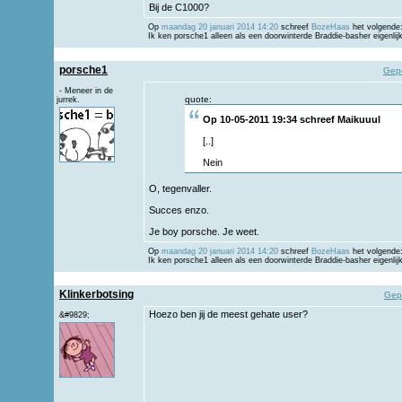
Bij de C1000?
Op
maandag 20 januari 2014 14:20
schreef
BozeHaas
het volgende
Ik ken porsche1 alleen als een doorwinterde Braddie-basher eigenlij
porsche1
Gep
- Meneer in de
quote:
jurrek.
Op 10-05-2011 19:34 schreef
Maikuuul
[..]
Nein
O, tegenvaller.
Succes enzo.
Je boy porsche. Je weet.
Op
maandag 20 januari 2014 14:20
schreef
BozeHaas
het volgende
Ik ken porsche1 alleen als een doorwinterde Braddie-basher eigenlij
Klinkerbotsing
Gep
Hoezo ben jij de meest gehate user?
&#9829;