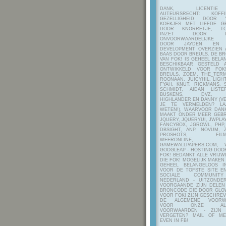
DANK, LICENTI
AUTEURSRECHT: KOF
GEZELLIGHEID DOOR Y
KOEKJES MET LIEFDE G
DOOR KNORRETJE, TO
INZET DOOR ITE
ONVOORWAARDELIJKE 
DOOR JAYDEN EN A
DEVELOPMENT OVERZIEN 
BAAS DOOR BREULS. DE B
VAN FOK! IS GEHEEL BEL
BESCHIKBAAR GESTELD 
ONTWIKKELD VOOR FOK
BREULS, ZOEM, THE_TERM
ROONAAN, JUICYHIL, LIGHT
FYAH, KNUT, RICKMANS, 
SCHMIDT, AIDAN LIST
BUSKENS, DVZ, H
HIGHLANDER EN DANNY (V
JE TE VERMELDEN? LA
WETEN!), WAARVOOR DANK
MAAKT ONDER MEER GEBR
JQUERY, JQUERYUI, JWPLAY
FANCYBOX, JGROWL, PHP,
DBSIGHT, ANP, NOVUM, Z
PROSHOTS, FILMTO
WEERONLINE, K
GAMEWALLPAPERS.COM, 
GOOGLEAP - HOSTING DOO
FOK! BEDANKT ALLE VRIJW
DIE FOK! MOGELIJK MAKEN
GEHEEL BELANGELOOS I
VOOR DE TOFSTE SITE E
SOCIALE COMMUNIT
NEDERLAND - UITZONDE
VOORGAANDE ZIJN DELEN
BRONCODE DIE DOOR GL
VOOR FOK! ZIJN GESCHRE
DE ALGEMENE VOORW
VOOR ONZE ALG
VOORWAARDEN - ZIJN
VERGETEN? MAIL OF M
EVEN IN FB!