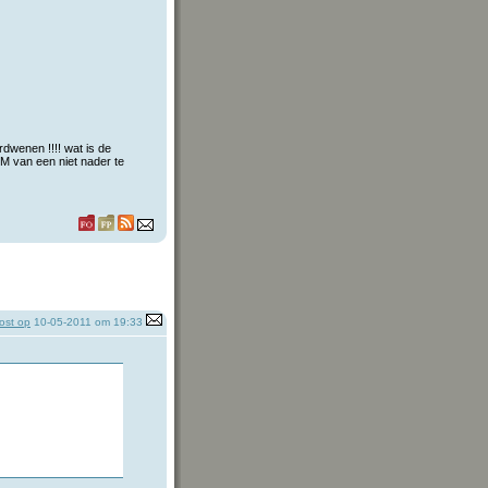
dwenen !!!! wat is de
PM van een niet nader te
ost op
10-05-2011 om 19:33