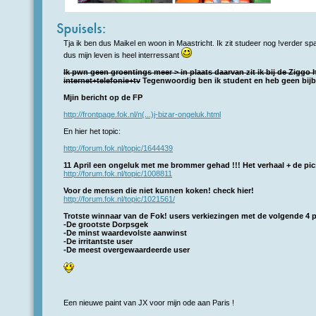
Tja ik ben dus Maikel en woon in Maastricht. Ik zit studeer nog !verder s
dus mijn leven is heel interressant
Ik pwn geen groentings meer > in plaats daarvan zit ik bij de Ziggo
internet+telefonie+tv
Tegenwoordig ben ik student en heb geen bijb
Mjin bericht op de FP
http://frontpage.fok.nl/n(...)j-bizar-ongeluk.html
En hier het topic:
http://forum.fok.nl/topic/1644439
11 April een ongeluk met me brommer gehad !!! Het verhaal + de pic
http://forum.fok.nl/topic/1008811
Voor de mensen die niet kunnen koken! check hier!
http://forum.fok.nl/topic/1021561/
Trotste winnaar van de Fok! users verkiezingen met de volgende 4 pr
-De grootste Dorpsgek
-De minst waardevolste aanwinst
-De irritantste user
-De meest overgewaardeerde user
Een nieuwe paint van JX voor mijn ode aan Paris !