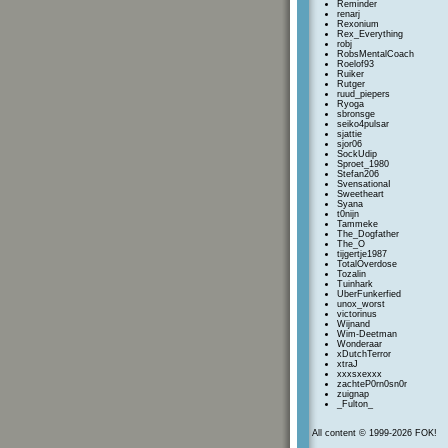
Reminder
renarj
Rexonium
Rex_Everything
robj
RobsMentalCoach
Roelof93
Ruiker
Rutger
ruud_piepers
Ryoga
sbronsge
seiko4pulsar
sjattie
sjor06
SockUdip
Sproet_1980
Stefan206
SvensationaI
Sweetheart
Syana
t0nijn
Tammeke
The_Dogfather
The_O
tijgertje1987
TotalOverdose
Tozalin
Tuinhark
UberFunkerfied
unox_worst
victorinus
Wijnand
Wim-Deetman
Wonderaar
xDutchTerror
xtraJ
xxxsxexxx
zachteP0rn0sn0r
zuignap
_Fulton_
All content © 1999-2026 FOK!