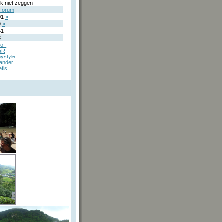
ik niet zeggen
forum
01
»
9
»
41
3
io_
aR
ystyle
ander
efis