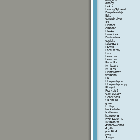
dino_666
djbarry
Dokus
DorstigNijlpaard
Drepelsteeltje
Edto
eengebruiker
efd
Elander
elmo666
Elseke
ErnieBoos
Erwinvriens
essieke
falkomans
Fantus
FastFreddy
Fazer
Feamous
FeanFan
Fean_Fan
femkexvs
femmke
Fighterdawg
firemann
FK
Floeperdepoep
Floeperdepoeppp
Floepske
Francois5
GameCrazy
Gebakdoos
GizartFRL
goran
H.Thijs
hackerhater
HailHorror
heartworm
Hybmaster_D
Intimidator
Jabberwocked
JayDel
jayz1984
juego
Juegos