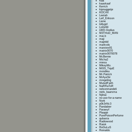
Kaa
kaaskaaf
Kerrick
kipnuggetje
KOCAX
Leetah
Leif_Erikson
Liene
lollygirl
Lotte94
LWD-Godius
M3THoD_MAN
mai.b
maji
majinbil
markvds
marstex81
matrix0070
matrix0070078
McBernie
Micha2
miesa
MikeyMo.
MiSS_TiquE
mondieu
Mr.Patrick
MrAyeSir
mregeling
MutedFaith
NaRRaToR
nelsonmandeli
niels_baarsma
Njilrac
no-use-for-a-name
Nork
p0k3rf4c3
Pandabier
Parawyf
Plaapje
PurePoisonPerfume
qubasta
Radiowood
Raisk
ReGuLuS
Reinaldo