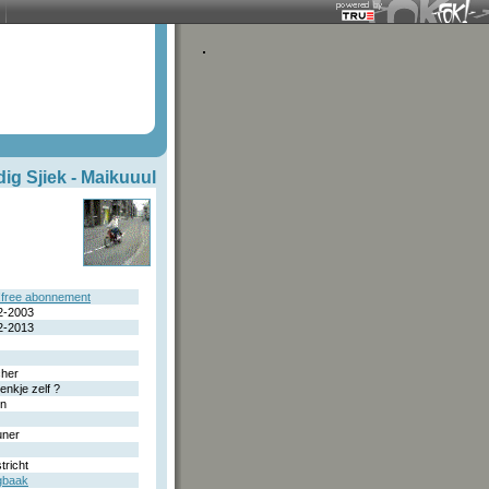
ig Sjiek -
Maikuuul
free abonnement
2-2003
2-2013
cher
enkje zelf ?
n
uner
tricht
gbaak