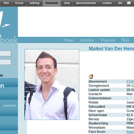
film
forum
weblog
fotoboek
chat
abonnementen
zoeken
dm
Maikel Van Der Hend
len
Abonnement
FOK!
Geregistreerd
29-1
Laatste update
20-0
Geslacht
Man
Geboortedatum
-
Relatie
Jasi
»
overzicht
Seksualiteit
Wtf d
Kleur ogen
Groe
Schoenmaat
41.5
Beroep
Zige
Studierichting
PBM
Woonplaats
Maas
Favo forum
Klaa