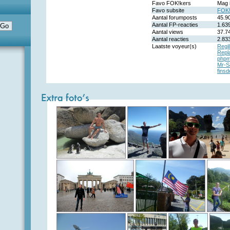
Favo FOK!kers
Mag 
Favo subsite
FOK!
Aantal forumposts
45.9
Aantal FP-reacties
1.63
Aantal views
37.7
Aantal reacties
2.83
Laatste voyeur(s)
Regil
Repl
phpm
Mr-S
finsd