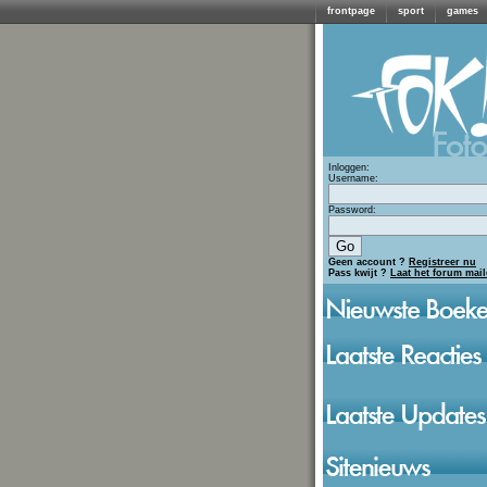
frontpage
sport
games
Inloggen:
Username:
Password:
Geen account ?
Registreer nu
Pass kwijt ?
Laat het forum mai