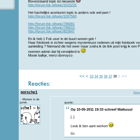
Bovenstaand topic ist nieuwste
http://forum.fok.nl/topic/1015225
Het hachelijke avonturen topic is anders ook wel pwn !
http://forum.fok.nl/topic/1007560
http://forum.fok.nl/topic/796081
http://forum.fok.nl/topic/796815
http://forum.fok.nl/topic/803847
En ik heb 1 Fok user in de buurt wonen gek !
Haar fotoboek is echter wegens mysterieuze redenen uit mijn fotoboek ver
aanleiding ? Niemand die het weer maar zodra ik de link post krijg ik een 
noemen admin dat hij verwijderd is
Mooie balkje, merci donroyco
33
34
35
36
37
38
porsche1
Gep
- Meneer in de
quote:
jurrek.
Op 10-05-2011 19:33 schreef
Maikuuul
[..]
Leuk ik ben aant werken
Gr.