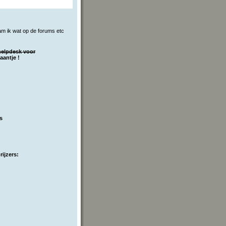
pam ik wat op de forums etc
 helpdesk voor
aantje !
s
ijzers: