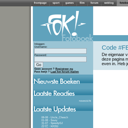
frontpage
sport
games
film
forum
weblog
fotob
Inloggen:
Code #F
Username:
De eigenaar va
Password:
deze pagina m
even in. Heb 
Geen account ?
Registreer nu
Pass kwijt ?
Laat het forum mailen
»
overzicht
06-08 - Uncle_Cheech
01-08 - Soury
31-07 - SpeedyGJ
22-07 - wimbo