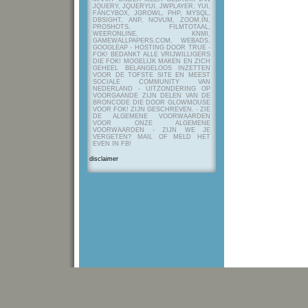
JQUERY, JQUERYUI, JWPLAYER, YUI,
FANCYBOX, JGROWL, PHP, MYSQL,
DBSIGHT, ANP, NOVUM, ZOOM.IN,
PROSHOTS, FILMTOTAAL,
WEERONLINE, KNMI,
GAMEWALLPAPERS.COM, WEBADS,
GOOGLEAP - HOSTING DOOR TRUE -
FOK! BEDANKT ALLE VRIJWILLIGERS
DIE FOK! MOGELIJK MAKEN EN ZICH
GEHEEL BELANGELOOS INZETTEN
VOOR DE TOFSTE SITE EN MEEST
SOCIALE COMMUNITY VAN
NEDERLAND - UITZONDERING OP
VOORGAANDE ZIJN DELEN VAN DE
BRONCODE DIE DOOR GLOWMOUSE
VOOR FOK! ZIJN GESCHREVEN.
- ZIE
DE ALGEMENE VOORWAARDEN
VOOR ONZE ALGEMENE
VOORWAARDEN - ZIJN WE JE
VERGETEN? MAIL OF MELD HET
EVEN IN FB!
disclaimer