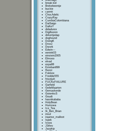
Brannagh
break-kid
Brekebeentje
buckie
canntt
ChocAdelic
CrazyRay
CumbiaColombiana
DaiSaigo
DaKeY
didadurex
Digillusion
dirkertjedap
doghound
DoingK
Droxz
Dwork
Edwin---
eenink03
einstein2005
Elmooo
elvad
espa88
Esteban899
fhorst
Foklore
Freddie555
frisotjuh
FUCKxFAILURE
Garfield
GeileMaarten
Gemaskerde
GotenksS
Goudt
hasnikababa
HolyBean
Humswa
Ice_Tea
Ik_Ben_Brian
insul
iraanse_malloot
Isjiek
Ivoos
J3thro
Jazpkip