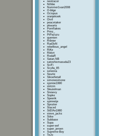
neotracer
Nthliie
Nummer1van2008
O-blige
Octopus
oranjekoek
Orvil
peacetaker
pkwarts
PornfIakes
Prinz_
PtPazuzu
quenten
R4inier
Rad3oN
rebellious_angel
RiKe
Rikkrt
RodaR
Satan.NB
satoshixmasuda23
SciFi
Scylla_85
senesta
Seurte
Sikoefietall
simonesimone
sjonnie1990
skitzin
Sleutelman
Snowvy
Sopke
Speerik
spinnetje
Sprutter
Staced
StEfAn1980
steve_jacks
Stike
Subbase
Supa
super-eef
super_jeroen
Supreme-Boy
TeJo