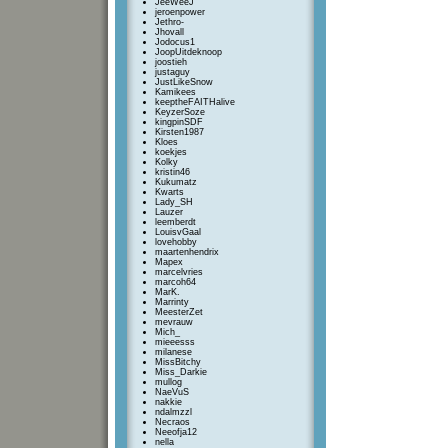
JeeWeeJ
jeroenpower
Jethro-
Jhovall
Jodocus1
JoopUitdeknoop
joostieh
justaguy
JustLikeSnow
Kamikees
keeptheFAITHalive
KeyzerSoze
kingpinSDF
Kirsten1987
Kloes
koekjes
Kolky
kristin46
Kukumatz
Kwarts
Lady_SH
Lauzer
leemberdt
LouisvGaal
lovehobby
maartenhendrix
Mapex
marcelvries
marcoh64
MarK.
Marrinty
MeesterZet
mevrauw
Mich_
mieeesss
milanese
MissBitchy
Miss_Darkie
mullog
NaeVuS
nakkie
ndalmzzl
Necraos
Neeofja12
nella