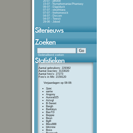
20-07 - jdh009
15-07 - NymphomaniacPhantasy
09-07 - Dagoduck
07-07 - sleuthtiara
07-07 - firehomesick
04-07 - Divcom
04-07 - Teerzii
29-06 - Jdood
Gedetailleerd zoeken
Aantal gebruikers: 229362
Aantal reacties: 3133020
Aantal foto's: 27273
Foto's in Mb: 2159120
Verjaardagen op 08-08:
2pac
aartw
Angony
Aurora025
Aztvgl
B-Sweet
Bargh
Barkleys
BasTD
Beppie
Beun
BgR
Bliss888
blitzrew
Boss