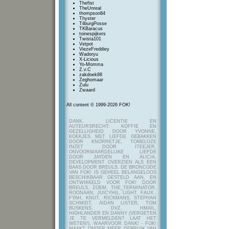
Thefist
TheUnreal
thompson84
Thyster
TilburgPosse
TKBaracus
toinespijkers
Twista101
Vetpot
ViezeFreddiey
Wadoryu
X-Licious
Yo-Momma
Z.v.C
zakdoek88
Zeghomaar
Zulu
Zwaard
All content © 1999-2026 FOK!
DANK, LICENTIE EN
AUTEURSRECHT: KOFFIE EN
GEZELLIGHEID DOOR YVONNE,
KOEKJES MET LIEFDE GEBAKKEN
DOOR KNORRETJE, TOMELOZE
INZET DOOR ITEEJER,
ONVOORWAARDELIJKE LIEFDE
DOOR JAYDEN EN ALICIA,
DEVELOPMENT OVERZIEN ALS EEN
BAAS DOOR BREULS. DE BRONCODE
VAN FOK! IS GEHEEL BELANGELOOS
BESCHIKBAAR GESTELD AAN, EN
ONTWIKKELD VOOR FOK! DOOR
BREULS, ZOEM, THE_TERMINATOR,
ROONAAN, JUICYHIL, LIGHT, FAUX.,
FYAH, KNUT, RICKMANS, STEPHAN
SCHMIDT, AIDAN LISTER, TOM
BUSKENS, DVZ, HMAIL,
HIGHLANDER EN DANNY (VERGETEN
JE TE VERMELDEN? LAAT HET
WETEN!), WAARVOOR DANK! - FOK!
MAAKT ONDER MEER GEBRUIK VAN