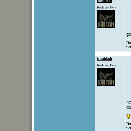
fraubitch
Heeft een Pwny!!
g
The
Sc
fraubitch
Heeft een Pwny!!
n
do
The
Sc