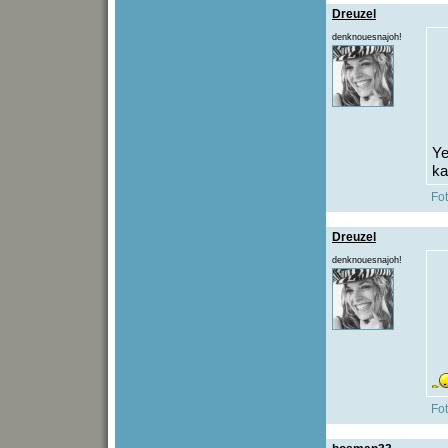
Dreuzel
denknouesnajoh!
Ye
ka
Fo
Dreuzel
denknouesnajoh!
Fo