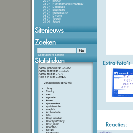
20-07 - jdh009
15-07 - NymphomaniacPhantasy
09-07 - Dagoduck
07-07 - sleuthtiara
07-07 - firehomesick
04-07 - Divcom
04-07 - Teerzii
29-06 - Jdood
Gedetailleerd zoeken
Aantal gebruikers: 229362
Aantal reacties: 3133020
Aantal foto's: 27273
Foto's in Mb: 2159120
Verjaardagen op 09-08:
.livvy
2funky
aa-o
agassie
Aineo
ajrsmeekes
aprildewinter
araph0r
Archeodude
b3n
BaajGuardian
BaantjerWebby
Basf_dude
Beast667
bietser
guitarist