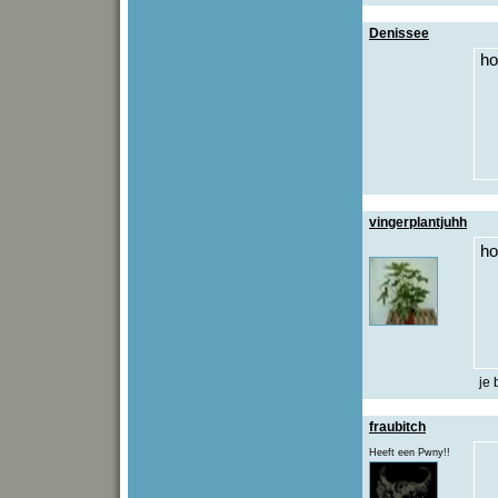
Denissee
ho
vingerplantjuhh
ho
je 
fraubitch
Heeft een Pwny!!