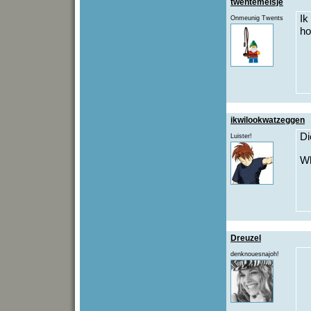
twentemeisje
Ik
Onmeunig Twents
ho
ikwilookwatzeggen
Di
Luister!
W
Dreuzel
denknouesnajoh!