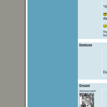
*G
d
The
Sc
Denissee
D
Dreuzel
denknouesnajoh!