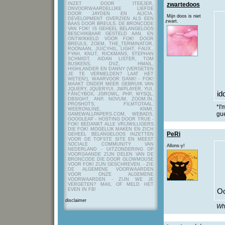
INZET DOOR ITEEJER,
zwartedoos
ONVOORWAARDELIJKE LIEFDE
DOOR JAYDEN EN ALICIA,
Mijn doos is niet
DEVELOPMENT OVERZIEN ALS EEN
zwart.
BAAS DOOR BREULS. DE BRONCODE
VAN FOK! IS GEHEEL BELANGELOOS
BESCHIKBAAR GESTELD AAN, EN
ONTWIKKELD VOOR FOK! DOOR
BREULS, ZOEM, THE_TERMINATOR,
ROONAAN, JUICYHIL, LIGHT, FAUX.,
FYAH, KNUT, RICKMANS, STEPHAN
SCHMIDT, AIDAN LISTER, TOM
BUSKENS, DVZ, HMAIL,
HIGHLANDER EN DANNY (VERGETEN
JE TE VERMELDEN? LAAT HET
WETEN!), WAARVOOR DANK! - FOK!
MAAKT ONDER MEER GEBRUIK VAN
JQUERY, JQUERYUI, JWPLAYER, YUI,
id
FANCYBOX, JGROWL, PHP, MYSQL,
DBSIGHT, ANP, NOVUM, ZOOM.IN,
PROSHOTS, FILMTOTAAL,
*I'
WEERONLINE, KNMI,
gu
GAMEWALLPAPERS.COM, WEBADS,
GOOGLEAP - HOSTING DOOR TRUE -
FOK! BEDANKT ALLE VRIJWILLIGERS
DIE FOK! MOGELIJK MAKEN EN ZICH
PeRi
GEHEEL BELANGELOOS INZETTEN
VOOR DE TOFSTE SITE EN MEEST
SOCIALE COMMUNITY VAN
Allons-y!
NEDERLAND - UITZONDERING OP
VOORGAANDE ZIJN DELEN VAN DE
BRONCODE DIE DOOR GLOWMOUSE
VOOR FOK! ZIJN GESCHREVEN.
- ZIE
DE ALGEMENE VOORWAARDEN
VOOR ONZE ALGEMENE
VOORWAARDEN - ZIJN WE JE
VERGETEN? MAIL OF MELD HET
EVEN IN FB!
Oo
disclaimer
Wha