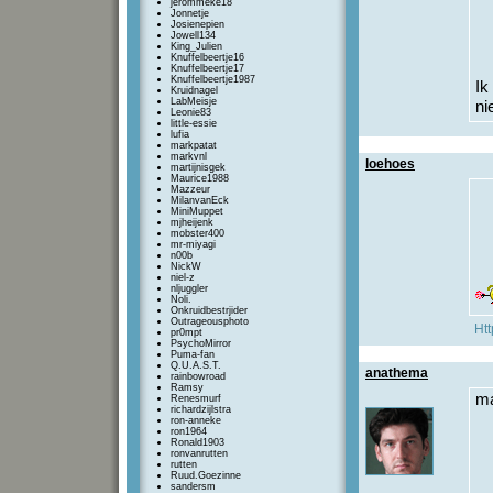
jerommeke18
Jonnetje
Josienepien
Jowell134
King_Julien
Knuffelbeertje16
Knuffelbeertje17
Knuffelbeertje1987
Ik
Kruidnagel
LabMeisje
ni
Leonie83
little-essie
lufia
markpatat
markvnl
loehoes
martijnisgek
Maurice1988
Mazzeur
MilanvanEck
MiniMuppet
mjheijenk
mobster400
mr-miyagi
n00b
NickW
niel-z
nljuggler
Noli.
Onkruidbestrjider
Outrageousphoto
Htt
pr0mpt
PsychoMirror
Puma-fan
Q.U.A.S.T.
anathema
rainbowroad
Ramsy
ma
Renesmurf
richardzijlstra
ron-anneke
ron1964
Ronald1903
ronvanrutten
rutten
Ruud.Goezinne
sandersm