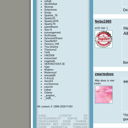
sebab
SkefDeKat
Skempi
Dea
Solarstone
Sonja-
Sparkle_76
Sparky01
Nebu1980
Sparky1976
Sparky76
speedhaste
He
echt niet :{
Star-G
stevengerrard
Al
Stoffoasje
SylvesterRoest
Taoufik007
Terence_Hill
Tha.Gnome
Thisisme2
THN
UM2009
untouched
vegeta2k
Be
VERINGTENTJE
Vger
Waltero
Websmurf
zwartedoos
wimpie88
X-Ess11
Mijn doos is niet
ee
XeroX3
zwart.
xxxSummer
yasmin
zabaz
Zidane
_araphor_
_GdR_
All content © 1999-2026 FOK!
*I'
DANK, LICENTIE EN
AUTEURSRECHT: KOFFIE EN
gu
GEZELLIGHEID DOOR YVONNE,
KOEKJES MET LIEFDE GEBAKKEN
DOOR KNORRETJE, TOMELOZE