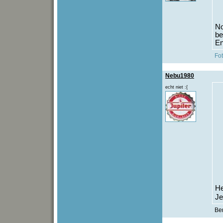
No
be
En
Fo
Nebu1980
echt niet :{
He
Je
Be