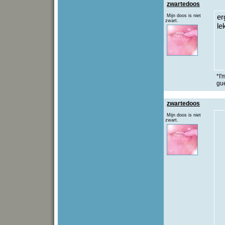
zwartedoos
Mijn doos is niet
er
zwart.
le
*I'
gu
zwartedoos
Mijn doos is niet
zwart.