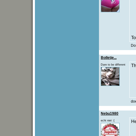
To
Don
Bolletje...
Dare to be different
T
do
Nebu1980
echt niet :{
He