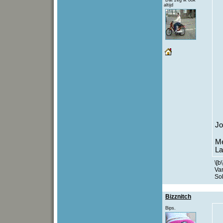
Dat zeg ik ook
altijd
Jo
Me
La
\[b
Va
Sok
Bizznitch
Bips.