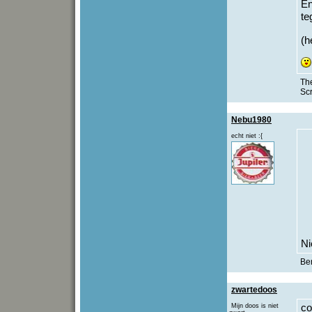
En
te
(h
The
Sc
Nebu1980
echt niet :{
Ni
Be
zwartedoos
Mijn doos is niet
co