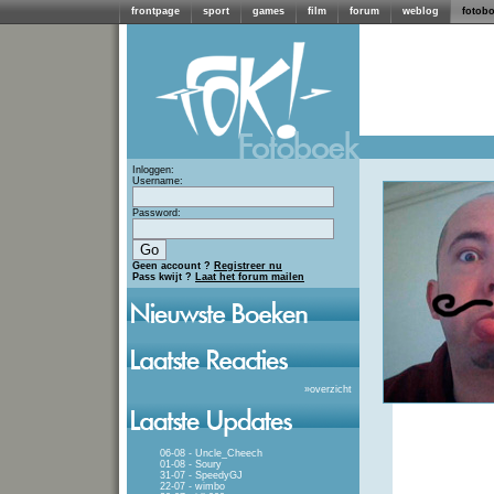
frontpage
sport
games
film
forum
weblog
fotob
Inloggen:
Username:
Password:
Geen account ?
Registreer nu
Pass kwijt ?
Laat het forum mailen
»
overzicht
06-08 - Uncle_Cheech
01-08 - Soury
31-07 - SpeedyGJ
22-07 - wimbo