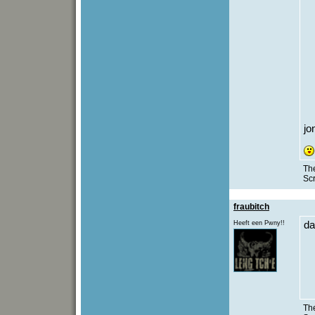
jo
The
Sc
fraubitch
Heeft een Pwny!!
da
The