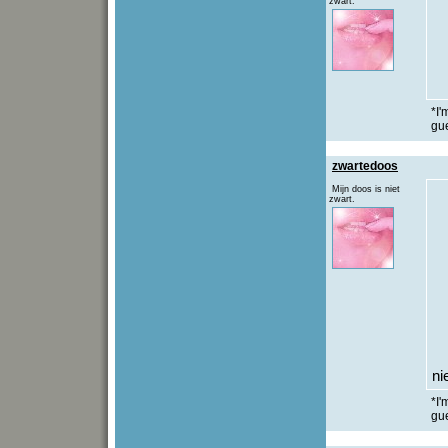
zwart.
*I'
gu
zwartedoos
Mijn doos is niet
zwart.
ni
*I'
gu