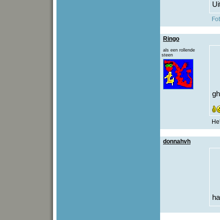
Ui
Fo
Ringo
als een rollende
steen
gh
He'
donnahvh
ha