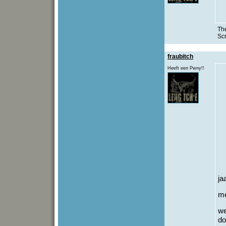
The
Sc
fraubitch
Heeft een Pwny!!
ja
me
we
do