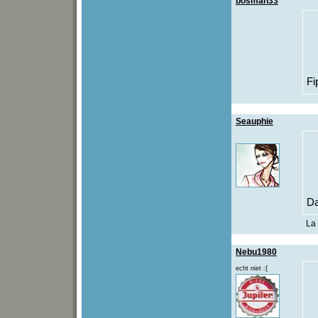
bosman33
Fi
Seauphie
Da
La 
Nebu1980
echt niet :{