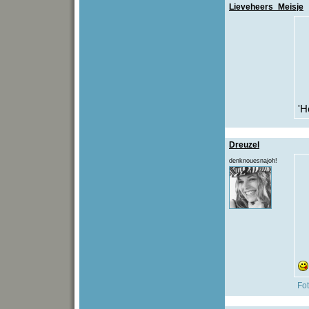
Lieveheers_Meisje
'H
Dreuzel
denknouesnajoh!
Fo