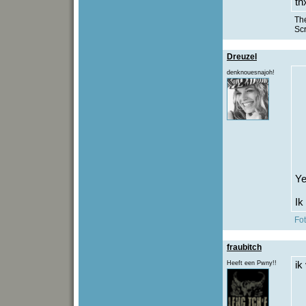
tn
The
Sc
Dreuzel
denknouesnajoh!
Y
Ik
Fo
fraubitch
Heeft een Pwny!!
ik