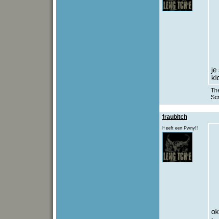
je
kl
The
Sc
fraubitch
Heeft een Pwny!!
o