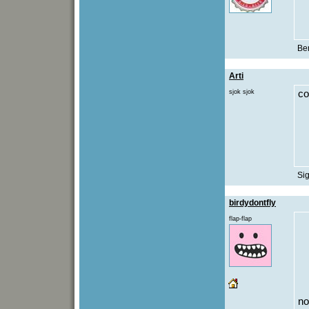
Be
Arti
sjok sjok
co
Sig
birdydontfly
flap-flap
no