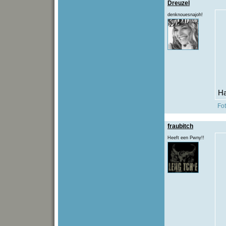
Dreuzel
denknouesnajoh!
Ha
Fo
fraubitch
Heeft een Pwny!!