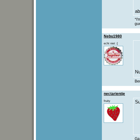
ab
*I'
gu
Nebu1980
echt niet :{
Nu
Be
nectarientje
fruity
Su
Ga