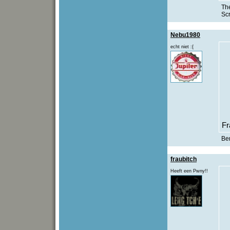
The
Sc
Nebu1980
echt niet :{
Fr
Be
fraubitch
Heeft een Pwny!!