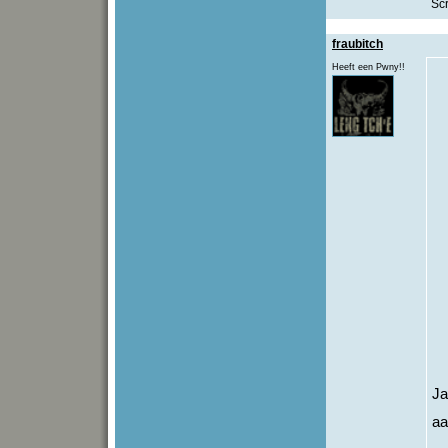
Sc
fraubitch
Heeft een Pwny!!
Ja
a