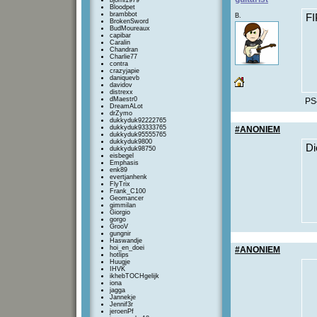
bjorni1979
Bloodpet
brambbot
B.
F
BrokenSword
BudMoureaux
capibar
Caralin
Chandran
Charlie77
contra
crazyjapie
daniquevb
davidov
distrexx
dMaestr0
PS4
DreamALot
drZymo
dukkyduk92222765
dukkyduk93333765
#ANONIEM
dukkyduk95555765
dukkyduk9800
Di
dukkyduk98750
eisbegel
Emphasis
enk89
evertjanhenk
FlyTrix
Frank_C100
Geomancer
gimmilan
Giorgio
gorgo
GrooV
gungnir
Haswandje
hoi_en_doei
#ANONIEM
hotlips
Huugje
IHVK
ikhebTOCHgelijk
iona
jagga
Jannekje
Jennif3r
jeroenPf