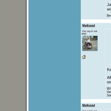
Ja
wo
Be
Maikuuul
Dat zeg ik ook
altijd
Ke
Al
o
\[b
Va
Sok
Maikuuul