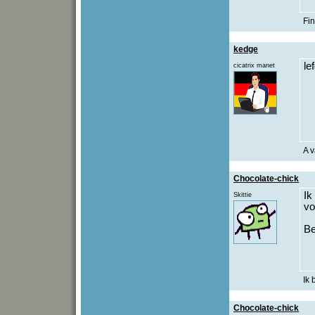
Fin
kedge
le
cicatrix manet
A v
Chocolate-chick
Ik
Skittie
vo
Be
Ik
Chocolate-chick