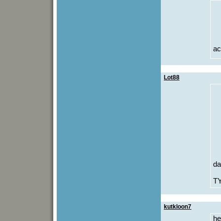
ac
Lot88
da
T
kutkloon7
he