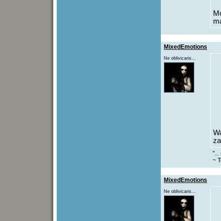
Mo
ma
MixedEmotions
Ne oblivicaris...
Wa
za
"..
~ T
MixedEmotions
Ne oblivicaris...