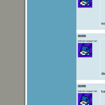
wa
utopie
onkruid vergaat niet
di
utopie
ka
onkruid vergaat niet