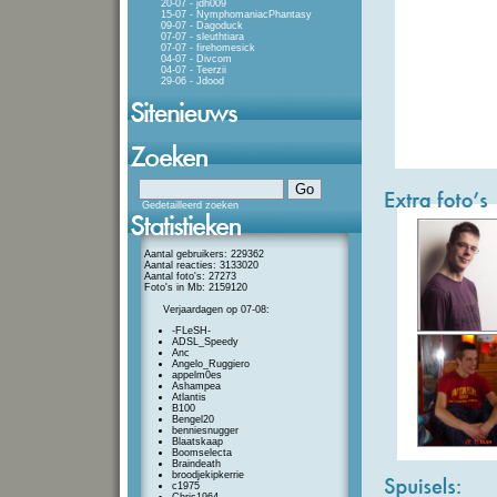
20-07 - jdh009
15-07 - NymphomaniacPhantasy
09-07 - Dagoduck
07-07 - sleuthtiara
07-07 - firehomesick
04-07 - Divcom
04-07 - Teerzii
29-06 - Jdood
Gedetailleerd zoeken
Aantal gebruikers: 229362
Aantal reacties: 3133020
Aantal foto's: 27273
Foto's in Mb: 2159120
Verjaardagen op 07-08:
-FLeSH-
ADSL_Speedy
Anc
Angelo_Ruggiero
appelm0es
Ashampea
Atlantis
B100
Bengel20
benniesnugger
Blaatskaap
Boomselecta
Braindeath
broodjekipkerrie
c1975