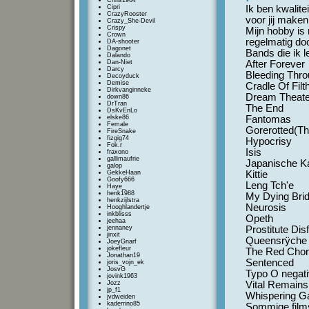
Chris1964
Cipri
Ik ben kwalite
CrazyRooster
voor jij maken
Crazy_She-Devil
Crispy
Mijn hobby is
Crown
regelmatig do
DA-shooter
Dagonet
Bands die ik l
Dalando
Dan-Niet
After Forever
Darcy
Bleeding Thr
Decoyduck
Demise
Cradle Of Filt
Dirkvanginneke
Dream Theate
down86
DrTran
The End
DsKvEnLo
elske86
Fantomas
Female
Gorerotted(Th
FireSnake
fizgig74
Hypocrisy
Fok.r
Isis
fraxono
gallimaufrie
Japanische K
galop
GekkeHaan
Kittie
Goofy666
Leng Tch'e
Haye_
henk1988
My Dying Bri
henkzijlstra
Neurosis
Hooghlandertje
inkblisss
Opeth
jeehaa
jennaney
Prostitute Dis
jinxit
Queensrÿche
JoeyGnarf
jokefleur
The Red Cho
Jonathan19
Sentenced
joris_vojn_ek
JosvG
Typo O negat
jovink1963
Jozz
Vital Remains
jp_f1
Whispering Ga
jvdweiden
kaderrino85
Sommige films 