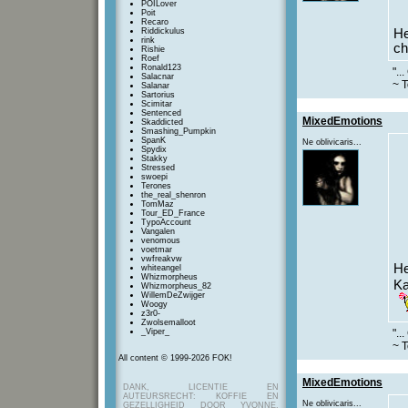
POILover
Poit
Recaro
Riddickulus
He
rink
ch
Rishie
Roef
Ronald123
"..
Salacnar
~ T
Salanar
Sartorius
Scimitar
Sentenced
MixedEmotions
Skaddicted
Smashing_Pumpkin
SpanK
Ne oblivicaris...
Spydix
Stakky
Stressed
swoepi
Terones
the_real_shenron
TomMaz
Tour_ED_France
TypoAccount
Vangalen
venomous
voetmar
vwfreakvw
He
whiteangel
Whizmorpheus
Ka
Whizmorpheus_82
WillemDeZwijger
Woogy
z3r0-
Zwolsemalloot
_Viper_
"..
~ T
All content © 1999-2026 FOK!
MixedEmotions
DANK, LICENTIE EN
AUTEURSRECHT: KOFFIE EN
Ne oblivicaris...
GEZELLIGHEID DOOR YVONNE,