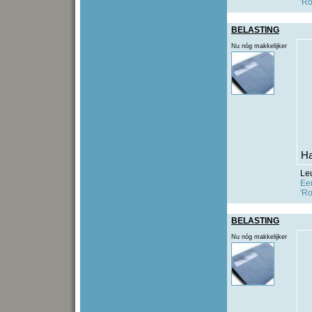
'Ro
BELASTING
Nu nóg makkelijker
Ha
Le
Een
'Ro
BELASTING
Nu nóg makkelijker