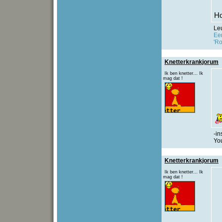
Ho
Le
Een
'Ro
Knetterkrankjorum
Ik ben knetter... Ik
mag dat !
-i
You
Knetterkrankjorum
Ik ben knetter... Ik
mag dat !