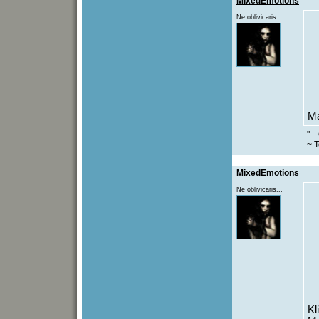
MixedEmotions
Ne oblivicaris...
Ma
"..
~ T
MixedEmotions
Ne oblivicaris...
Kl