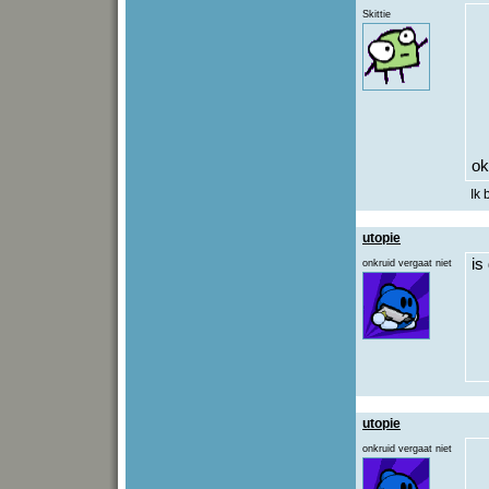
Skittie
ok
Ik
utopie
is
onkruid vergaat niet
utopie
onkruid vergaat niet