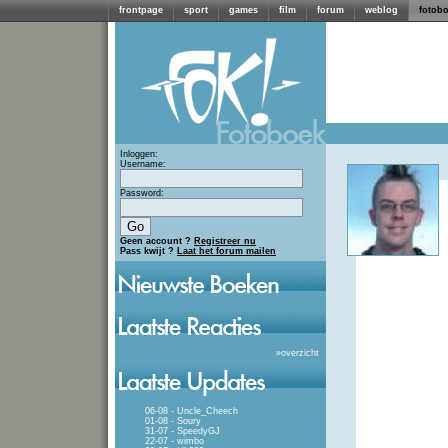
frontpage
sport
games
film
forum
weblog
fotob
Inloggen:
Username:
Password:
Geen account ?
Registreer nu
Pass kwijt ?
Laat het forum mailen
»
overzicht
06-08 - Uncle_Cheech
01-08 - Soury
31-07 - SpeedyGJ
22-07 - wimbo