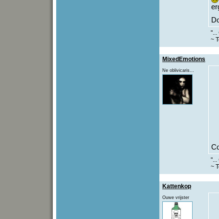
er
Do
"..
~ T
MixedEmotions
Ne oblivicaris...
C
"..
~ T
Kattenkop
Ouwe vrijster