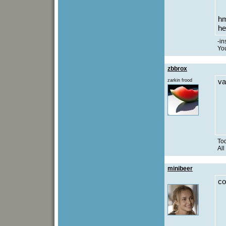
hm
he
-i
You
zbbrox
zarkin frood
va
To
All
minibeer
co