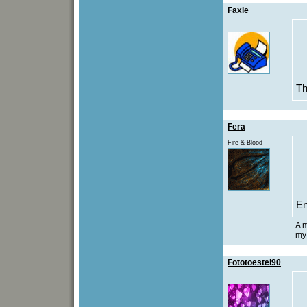
Faxie
T
Fera
Fire & Blood
En
A m
my 
Fototoestel90