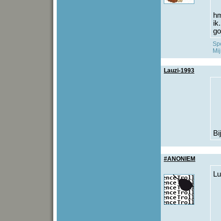
hm
ik
go
Spe
Mij
Lauzi-1993
Bi
#ANONIEM
L