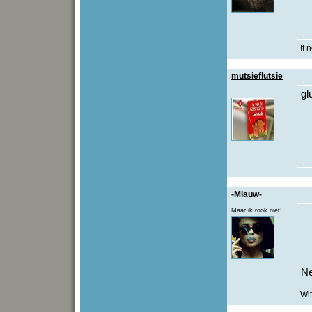
If 
mutsieflutsie
gl
-Miauw-
Maar ik rook niet!
Ne
Wit