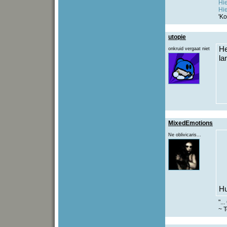
Hi
Hi
'Ko
utopie
He
onkruid vergaat niet
la
MixedEmotions
Ne oblivicaris...
H
"..
~ T