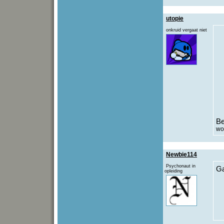
utopie
onkruid vergaat niet
Be
wo
Newbie114
Psychonaut in
Ga
opleiding