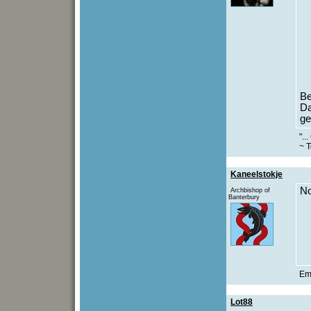
Be
Da
ge
"..
~ T
Kaneelstokje
No
Archbishop of
Banterbury
Em
Lot88