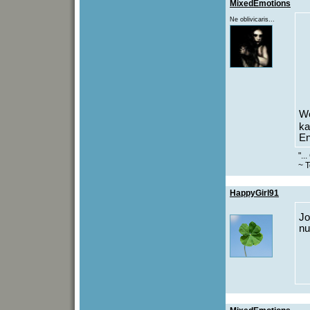
MixedEmotions
Ne oblivicaris...
We
ka
En
"..
~ T
HappyGirl91
J
nu