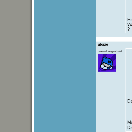
Ho
Wa
?
utopie
onkruid vergaat niet
Da
Ma
Da