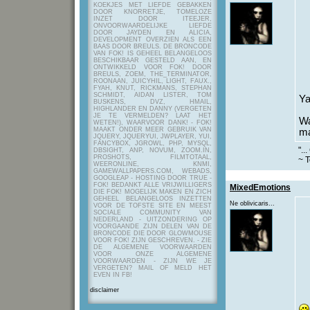
KOEKJES MET LIEFDE GEBAKKEN
DOOR KNORRETJE, TOMELOZE
INZET DOOR ITEEJER,
ONVOORWAARDELIJKE LIEFDE
DOOR JAYDEN EN ALICIA,
DEVELOPMENT OVERZIEN ALS EEN
BAAS DOOR BREULS. DE BRONCODE
VAN FOK! IS GEHEEL BELANGELOOS
BESCHIKBAAR GESTELD AAN, EN
ONTWIKKELD VOOR FOK! DOOR
BREULS, ZOEM, THE_TERMINATOR,
ROONAAN, JUICYHIL, LIGHT, FAUX.,
FYAH, KNUT, RICKMANS, STEPHAN
SCHMIDT, AIDAN LISTER, TOM
Y
BUSKENS, DVZ, HMAIL,
HIGHLANDER EN DANNY (VERGETEN
JE TE VERMELDEN? LAAT HET
Wa
WETEN!), WAARVOOR DANK! - FOK!
MAAKT ONDER MEER GEBRUIK VAN
ma
JQUERY, JQUERYUI, JWPLAYER, YUI,
FANCYBOX, JGROWL, PHP, MYSQL,
"..
DBSIGHT, ANP, NOVUM, ZOOM.IN,
PROSHOTS, FILMTOTAAL,
~ T
WEERONLINE, KNMI,
GAMEWALLPAPERS.COM, WEBADS,
GOOGLEAP - HOSTING DOOR TRUE -
FOK! BEDANKT ALLE VRIJWILLIGERS
MixedEmotions
DIE FOK! MOGELIJK MAKEN EN ZICH
GEHEEL BELANGELOOS INZETTEN
Ne oblivicaris...
VOOR DE TOFSTE SITE EN MEEST
SOCIALE COMMUNITY VAN
NEDERLAND - UITZONDERING OP
VOORGAANDE ZIJN DELEN VAN DE
BRONCODE DIE DOOR GLOWMOUSE
VOOR FOK! ZIJN GESCHREVEN.
- ZIE
DE ALGEMENE VOORWAARDEN
VOOR ONZE ALGEMENE
VOORWAARDEN - ZIJN WE JE
VERGETEN? MAIL OF MELD HET
EVEN IN FB!
disclaimer