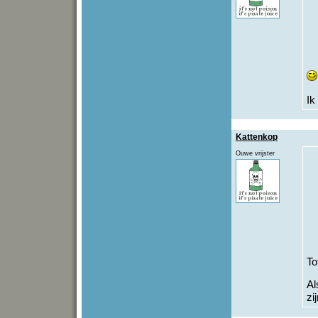
Ik
Kattenkop
Ouwe vrijster
To
Al
zi