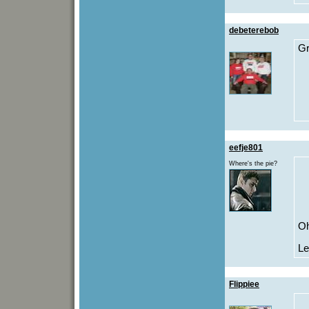
debeterebob
Gr
eefje801
Where's the pie?
O
Le
Flippiee