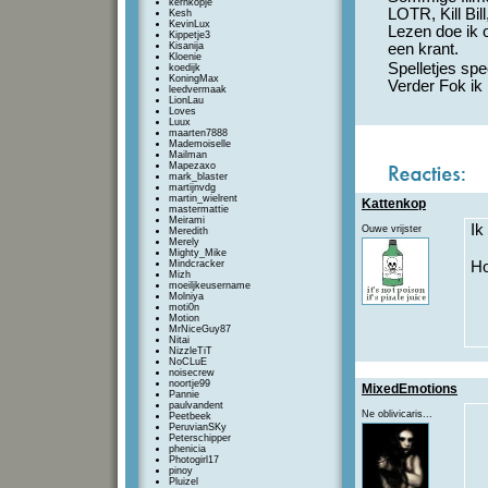
kernkopje
LOTR, Kill Bill
Kesh
KevinLux
Lezen doe ik 
Kippetje3
Kisanija
een krant.
Kloenie
Spelletjes spe
koedijk
KoningMax
Verder Fok ik n
leedvermaak
LionLau
Loves
Luux
maarten7888
Mademoiselle
Mailman
Mapezaxo
mark_blaster
martijnvdg
martin_wielrent
Kattenkop
mastermattie
Meirami
Ik
Ouwe vrijster
Meredith
Merely
Mighty_Mike
Mindcracker
H
Mizh
moeiljkeusername
Molniya
moti0n
Motion
MrNiceGuy87
Nitai
NizzleTiT
NoCLuE
noisecrew
noortje99
MixedEmotions
Pannie
paulvandent
Ne oblivicaris...
Peetbeek
PeruvianSKy
Peterschipper
phenicia
Photogirl17
pinoy
Pluizel