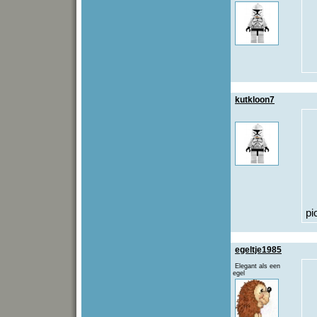
kutkloon7
pi
egeltje1985
Elegant als een
egel