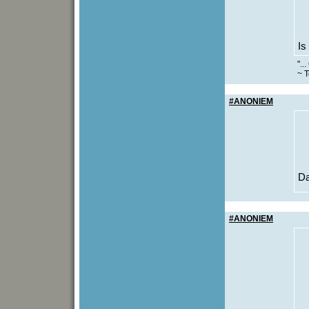
Is
"..
~ T
#ANONIEM
Da
#ANONIEM