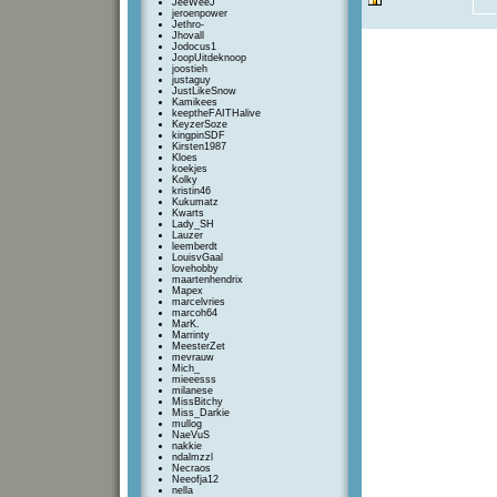
JeeWeeJ
jeroenpower
Jethro-
Jhovall
Jodocus1
JoopUitdeknoop
joostieh
justaguy
JustLikeSnow
Kamikees
keeptheFAITHalive
KeyzerSoze
kingpinSDF
Kirsten1987
Kloes
koekjes
Kolky
kristin46
Kukumatz
Kwarts
Lady_SH
Lauzer
leemberdt
LouisvGaal
lovehobby
maartenhendrix
Mapex
marcelvries
marcoh64
MarK.
Marrinty
MeesterZet
mevrauw
Mich_
mieeesss
milanese
MissBitchy
Miss_Darkie
mullog
NaeVuS
nakkie
ndalmzzl
Necraos
Neeofja12
nella