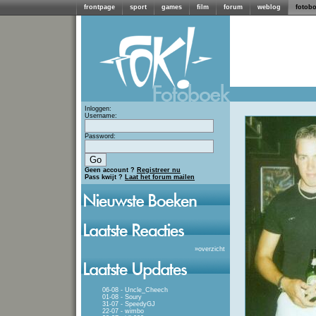
frontpage
sport
games
film
forum
weblog
fotob
Inloggen:
Username:
Password:
Geen account ?
Registreer nu
Pass kwijt ?
Laat het forum mailen
»
overzicht
06-08 - Uncle_Cheech
01-08 - Soury
31-07 - SpeedyGJ
22-07 - wimbo