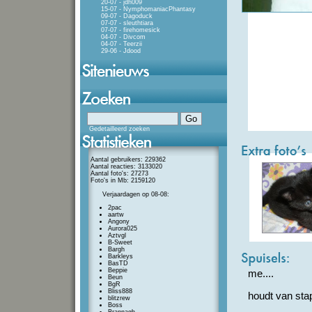
20-07 - jdh009
15-07 - NymphomaniacPhantasy
09-07 - Dagoduck
07-07 - sleuthtiara
07-07 - firehomesick
04-07 - Divcom
04-07 - Teerzii
29-06 - Jdood
Gedetailleerd zoeken
Aantal gebruikers: 229362
Aantal reacties: 3133020
Aantal foto's: 27273
Foto's in Mb: 2159120
Verjaardagen op 08-08:
2pac
aartw
Angony
Aurora025
Aztvgl
B-Sweet
Bargh
Barkleys
BasTD
Beppie
me....
Beun
BgR
Bliss888
houdt van sta
blitzrew
Boss