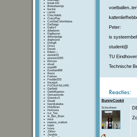
Brannagh
break-kid
Brekebeentje
voetballen..te
buckie
canntt
ChocAdelic
kattenliefhebb
CrazyRay
CumbiaColombiana
DaiSaigo
Peter:
DaKeY
didadurex
Digillusion
is systeembe
dirkertjedap
doghound
DoingK
Droxz
student@
Dwork
Edwin---
eenink03
TU Eindhove
einstein2005
Elmooo
elvad
Technische Be
espa88
Esteban899
fhorst
Foklore
Freddie555
frisotjuh
FUCKxFAILURE
Garfield
GeileMaarten
Gemaskerde
GotenksS
BunnyCookii
Goudt
hasnikababa
HolyBean
D
Schizofreen
Humswa
Ice_Tea
Ik_Ben_Brian
Zo
insul
iraanse_malloot
Isjiek
Ivoos
J3thro
Jazpkip