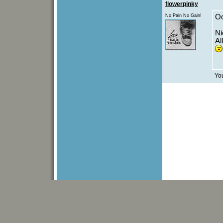
flowerpinky
No Pain No Gain!
Oo
Ni
Al
You