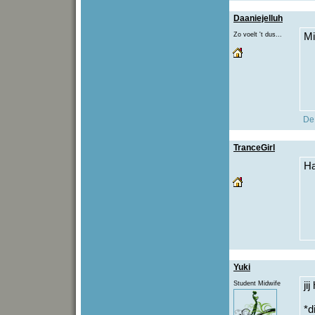
Daaniejelluh
Zo voelt 't dus...
Mi
De 
TranceGirl
Ha
Yuki
Student Midwife
ji
*d