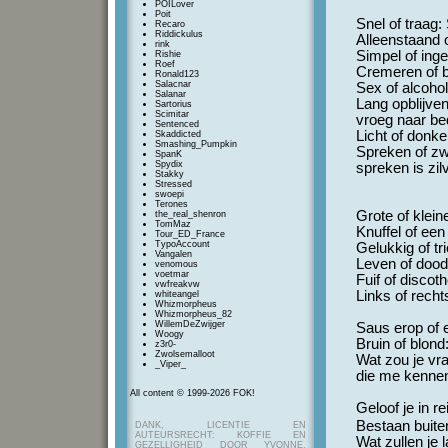
POILover
Poit
Snel of traag:
Recaro
Riddickulus
Alleenstaand 
rink
Simpel of inge
Rishie
Roef
Cremeren of b
Ronald123
Salacnar
Sex of alcohol
Salanar
Lang opblijven
Sartorius
Scimitar
vroeg naar be
Sentenced
Licht of donke
Skaddicted
Smashing_Pumpkin
Spreken of zw
SpanK
Spydix
spreken is zil
Stakky
Stressed
swoepi
Terones
Grote of klei
the_real_shenron
TomMaz
Knuffel of een
Tour_ED_France
TypoAccount
Gelukkig of tri
Vangalen
Leven of dood:
venomous
voetmar
Fuif of disco
vwfreakvw
Links of recht
whiteangel
Whizmorpheus
Whizmorpheus_82
WillemDeZwijger
Saus erop of 
Woogy
Bruin of blond
z3r0-
Zwolsemalloot
Wat zou je vr
_Viper_
die me kennen
All content © 1999-2026 FOK!
Geloof je in r
Bestaan buite
DANK, LICENTIE EN
AUTEURSRECHT: KOFFIE EN
Wat zullen je 
GEZELLIGHEID DOOR YVONNE,