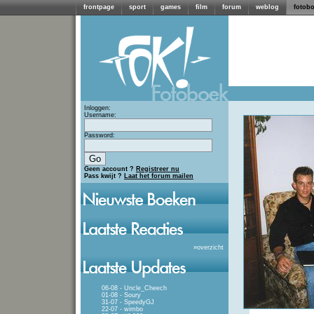
frontpage
sport
games
film
forum
weblog
fotob
Inloggen:
Username:
Password:
Geen account ?
Registreer nu
Pass kwijt ?
Laat het forum mailen
»
overzicht
06-08 - Uncle_Cheech
01-08 - Soury
31-07 - SpeedyGJ
22-07 - wimbo