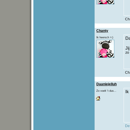
Cha
Chanty
Ik heersch >:)
Da
Ji
zo
Cha
Daaniejelluh
Zo voelt 't dus...
Ik
De 