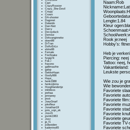
Chris1964
Naam:Rob
Cipri
CrazyRooster
Nickname:Lat
Crazy_She-Devil
Woonplaats:H
Crispy
Crown
Geboortedatu
DA-shooter
Lengte:1.84
Dagonet
Dalando
Kleur ogen:bla
Dan-Niet
Darcy
Schoenmaat:
Decoyduck
School/werk:
Demise
Dirkvanginneke
Rook je:neej
down86
Hobby's: fitn
DrTran
DsKvEnLo
elske86
Female
Heb je verkeri
FireSnake
Piercing: neej
fizgig74
Fok.r
Tattoo: neej, h
fraxono
Vakantieland:
gallimaufrie
galop
Leukste persoo
GekkeHaan
Goofy666
Haye_
Wie zou je gr
henk1988
henkzijlstra
Wie bewonder
Hooghlandertje
Favoriete slaa
inkblisss
jeehaa
Favoriete auto
jennaney
jinxit
Favoriete fil
JoeyGnarf
Favoriete muzi
jokefleur
Jonathan19
Favoriete sta
joris_vojn_ek
Favoriete knuf
JosvG
jovink1963
Favoriete geu
Jozz
jp_f1
Favoriete TV-
jvdweiden
Favoriete schr
kaderrino85