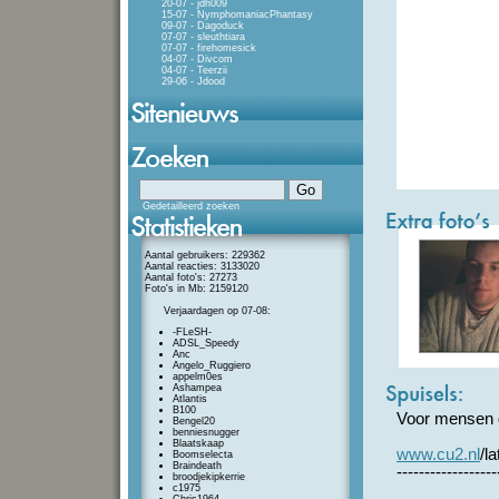
20-07 - jdh009
15-07 - NymphomaniacPhantasy
09-07 - Dagoduck
07-07 - sleuthtiara
07-07 - firehomesick
04-07 - Divcom
04-07 - Teerzii
29-06 - Jdood
Gedetailleerd zoeken
Aantal gebruikers: 229362
Aantal reacties: 3133020
Aantal foto's: 27273
Foto's in Mb: 2159120
Verjaardagen op 07-08:
-FLeSH-
ADSL_Speedy
Anc
Angelo_Ruggiero
appelm0es
Ashampea
Atlantis
B100
Voor mensen d
Bengel20
benniesnugger
Blaatskaap
www.cu2.nl
/l
Boomselecta
Braindeath
------------------
broodjekipkerrie
c1975