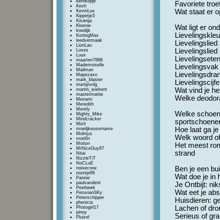
kernkopje
Favoriete troe
Kesh
Wat staat er o
KevinLux
Kippetje3
Kisanija
Kloenie
Wat ligt er ond
koedijk
Lievelingskleu
KoningMax
leedvermaak
Lievelingslied 
LionLau
Lievelingslie
Loves
Luux
Lievelingseten
maarten7888
Mademoiselle
Lievelingsvak
Mailman
Lievelingsdran
Mapezaxo
mark_blaster
Lievelingscijfe
martijnvdg
Wat vind je h
martin_wielrent
mastermattie
Welke deodoran
Meirami
Meredith
Merely
Welke schoenen
Mighty_Mike
Mindcracker
sportschoene
Mizh
Hoe laat ga j
moeiljkeusername
Molniya
Welk woord of
moti0n
Motion
Het meest rom
MrNiceGuy87
strand
Nitai
NizzleTiT
NoCLuE
Ben je een bu
noisecrew
noortje99
Wat doe je in
Pannie
paulvandent
Je Ontbijt: nik
Peetbeek
Wat eet je abs
PeruvianSKy
Peterschipper
Huisdieren: g
phenicia
Lachen of drom
Photogirl17
pinoy
Serieus of gra
Pluizel