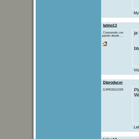
My
latino13
ja
Consumido con
pasión desde ...
bt
Vis
Djproducer
Pl
DJPRODUCER
Wa
Let