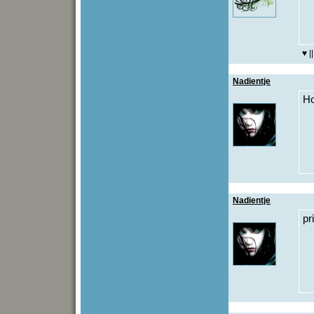
♥ |
Nadientje
H
Nadientje
pr