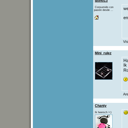
latino13
Consumido con
we
pasión desde ...
en 
Vis
Mini_rulez
Ha
Ik
Ro
Ar
Chanty
Ik heersch >:)