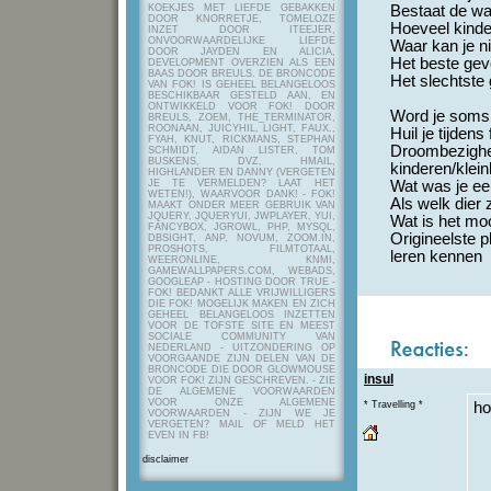
KOEKJES MET LIEFDE GEBAKKEN
Bestaat de wa
DOOR KNORRETJE, TOMELOZE
Hoeveel kinder
INZET DOOR ITEEJER,
ONVOORWAARDELIJKE LIEFDE
Waar kan je ni
DOOR JAYDEN EN ALICIA,
Het beste gevo
DEVELOPMENT OVERZIEN ALS EEN
BAAS DOOR BREULS. DE BRONCODE
Het slechtste 
VAN FOK! IS GEHEEL BELANGELOOS
BESCHIKBAAR GESTELD AAN, EN
ONTWIKKELD VOOR FOK! DOOR
Word je soms 
BREULS, ZOEM, THE_TERMINATOR,
ROONAAN, JUICYHIL, LIGHT, FAUX.,
Huil je tijdens 
FYAH, KNUT, RICKMANS, STEPHAN
Droombezigheid
SCHMIDT, AIDAN LISTER, TOM
BUSKENS, DVZ, HMAIL,
kinderen/klei
HIGHLANDER EN DANNY (VERGETEN
JE TE VERMELDEN? LAAT HET
Wat was je ee
WETEN!), WAARVOOR DANK! - FOK!
Als welk dier z
MAAKT ONDER MEER GEBRUIK VAN
JQUERY, JQUERYUI, JWPLAYER, YUI,
Wat is het mo
FANCYBOX, JGROWL, PHP, MYSQL,
Origineelste p
DBSIGHT, ANP, NOVUM, ZOOM.IN,
PROSHOTS, FILMTOTAAL,
leren kennen
WEERONLINE, KNMI,
GAMEWALLPAPERS.COM, WEBADS,
GOOGLEAP - HOSTING DOOR TRUE -
FOK! BEDANKT ALLE VRIJWILLIGERS
DIE FOK! MOGELIJK MAKEN EN ZICH
GEHEEL BELANGELOOS INZETTEN
VOOR DE TOFSTE SITE EN MEEST
SOCIALE COMMUNITY VAN
NEDERLAND - UITZONDERING OP
VOORGAANDE ZIJN DELEN VAN DE
BRONCODE DIE DOOR GLOWMOUSE
insul
VOOR FOK! ZIJN GESCHREVEN.
- ZIE
DE ALGEMENE VOORWAARDEN
VOOR ONZE ALGEMENE
* Travelling *
ho
VOORWAARDEN - ZIJN WE JE
VERGETEN? MAIL OF MELD HET
EVEN IN FB!
disclaimer