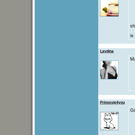
sh
is
Laydina
Ma
Prinsesje4you
Gr