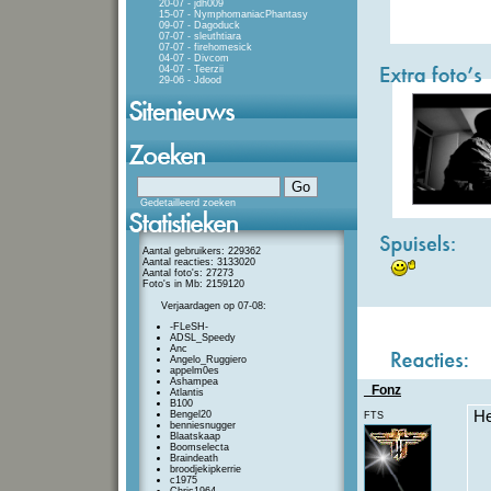
20-07 - jdh009
15-07 - NymphomaniacPhantasy
09-07 - Dagoduck
07-07 - sleuthtiara
07-07 - firehomesick
04-07 - Divcom
04-07 - Teerzii
29-06 - Jdood
Gedetailleerd zoeken
Aantal gebruikers: 229362
Aantal reacties: 3133020
Aantal foto's: 27273
Foto's in Mb: 2159120
Verjaardagen op 07-08:
-FLeSH-
ADSL_Speedy
Anc
Angelo_Ruggiero
appelm0es
Ashampea
_Fonz
Atlantis
B100
He
Bengel20
FTS
benniesnugger
Blaatskaap
Boomselecta
Braindeath
broodjekipkerrie
c1975