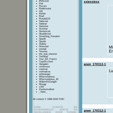
POILover
xxiessiexx
Poit
Recaro
Riddickulus
rink
Rishie
Roef
Ronald123
Salacnar
Salanar
Sartorius
Scimitar
Sentenced
Skaddicted
Smashing_Pumpkin
SpanK
Spydix
Stakky
Stressed
Mi
swoepi
En
Terones
the_real_shenron
TomMaz
Tour_ED_France
TypoAccount
anon_170312-1
Vangalen
venomous
voetmar
Lu
vwfreakvw
whiteangel
Whizmorpheus
Whizmorpheus_82
WillemDeZwijger
Woogy
z3r0-
Zwolsemalloot
_Viper_
All content © 1999-2026 FOK!
.
DANK, LICENTIE EN
AUTEURSRECHT: KOFFIE EN
anon_170312-1
GEZELLIGHEID DOOR YVONNE,