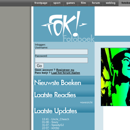
frontpage
sport
games
film
forum
weblog
fotob
Inloggen:
Username:
Password:
Geen account ?
Registreer nu
Pass kwijt ?
Laat het forum mailen
»
overzicht
13:41 - Uncle_Cheech
01-08 - Soury
31-07 - SpeedyGJ
22-07 - wimbo