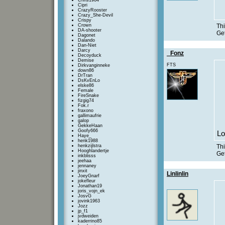
Chris1964
Cipri
CrazyRooster
Crazy_She-Devil
Crispy
Crown
Thi
DA-shooter
Get
Dagonet
Dalando
Dan-Niet
Darcy
_Fonz
Decoyduck
Demise
FTS
Dirkvanginneke
down86
DrTran
DsKvEnLo
elske86
Female
FireSnake
fizgig74
Fok.r
fraxono
gallimaufrie
galop
GekkeHaan
Goofy666
Lo
Haye_
henk1988
henkzijlstra
Thi
Hooghlandertje
Get
inkblisss
jeehaa
jennaney
jinxit
Linlinlin
JoeyGnarf
jokefleur
Jonathan19
joris_vojn_ek
JosvG
jovink1963
Jozz
jp_f1
jvdweiden
kaderrino85