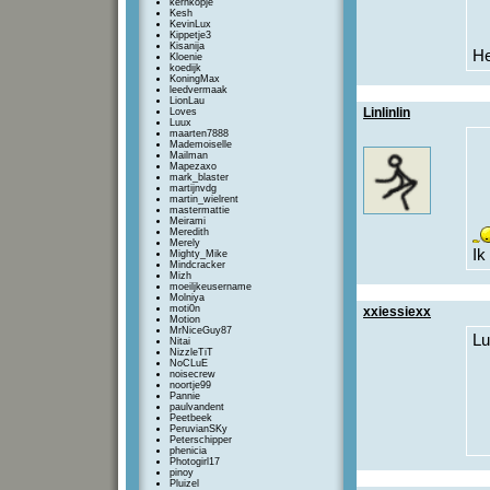
kernkopje
Kesh
KevinLux
Kippetje3
Kisanija
He
Kloenie
koedijk
KoningMax
leedvermaak
LionLau
Linlinlin
Loves
Luux
maarten7888
Mademoiselle
Mailman
Mapezaxo
mark_blaster
martijnvdg
martin_wielrent
mastermattie
Meirami
Meredith
Merely
Ik
Mighty_Mike
Mindcracker
Mizh
moeiljkeusername
Molniya
moti0n
xxiessiexx
Motion
MrNiceGuy87
Lu
Nitai
NizzleTiT
NoCLuE
noisecrew
noortje99
Pannie
paulvandent
Peetbeek
PeruvianSKy
Peterschipper
phenicia
Photogirl17
pinoy
Pluizel