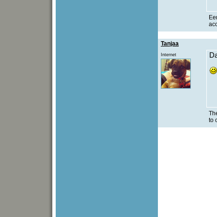
Een
acc
Tanjaa
Da
Internet
The
to 