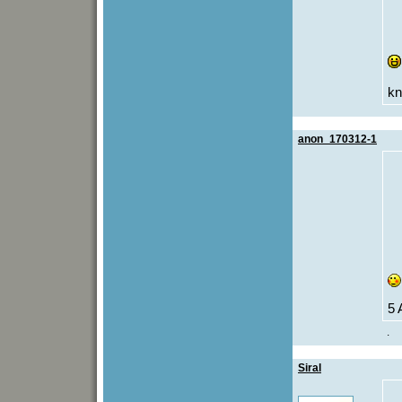
kn
anon_170312-1
5 
.
Siral