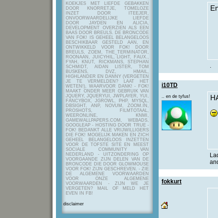
KOEKJES MET LIEFDE GEBAKKEN
En
DOOR KNORRETJE, TOMELOZE
INZET DOOR ITEEJER,
ONVOORWAARDELIJKE LIEFDE
DOOR JAYDEN EN ALICIA,
DEVELOPMENT OVERZIEN ALS EEN
BAAS DOOR BREULS. DE BRONCODE
VAN FOK! IS GEHEEL BELANGELOOS
BESCHIKBAAR GESTELD AAN, EN
ONTWIKKELD VOOR FOK! DOOR
BREULS, ZOEM, THE_TERMINATOR,
ROONAAN, JUICYHIL, LIGHT, FAUX.,
FYAH, KNUT, RICKMANS, STEPHAN
.
SCHMIDT, AIDAN LISTER, TOM
BUSKENS, DVZ, HMAIL,
HIGHLANDER EN DANNY (VERGETEN
JE TE VERMELDEN? LAAT HET
i10TD
WETEN!), WAARVOOR DANK! - FOK!
MAAKT ONDER MEER GEBRUIK VAN
JQUERY, JQUERYUI, JWPLAYER, YUI,
.. en de tyfus!
H
FANCYBOX, JGROWL, PHP, MYSQL,
DBSIGHT, ANP, NOVUM, ZOOM.IN,
PROSHOTS, FILMTOTAAL,
WEERONLINE, KNMI,
GAMEWALLPAPERS.COM, WEBADS,
GOOGLEAP - HOSTING DOOR TRUE -
FOK! BEDANKT ALLE VRIJWILLIGERS
DIE FOK! MOGELIJK MAKEN EN ZICH
GEHEEL BELANGELOOS INZETTEN
VOOR DE TOFSTE SITE EN MEEST
SOCIALE COMMUNITY VAN
NEDERLAND - UITZONDERING OP
La
VOORGAANDE ZIJN DELEN VAN DE
and
BRONCODE DIE DOOR GLOWMOUSE
VOOR FOK! ZIJN GESCHREVEN.
- ZIE
DE ALGEMENE VOORWAARDEN
VOOR ONZE ALGEMENE
fokkurt
VOORWAARDEN - ZIJN WE JE
VERGETEN? MAIL OF MELD HET
EVEN IN FB!
disclaimer