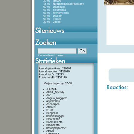
20-07 - jdh009
15-07 - NymphomaniacPhantasy
09-07 - Dagoduck
07-07 - sleuthtiara
07-07 - firehomesick
04-07 - Divcom
04-07 - Teerzii
29-06 - Jdood
Gedetailleerd zoeken
Aantal gebruikers: 229362
Aantal reacties: 3133020
Aantal foto's: 27273
Foto's in Mb: 2159120
Verjaardagen op 07-08:
-FLeSH-
ADSL_Speedy
Anc
Angelo_Ruggiero
appelm0es
Ashampea
Atlantis
B100
Bengel20
benniesnugger
Blaatskaap
Boomselecta
Braindeath
broodjekipkerrie
c1975