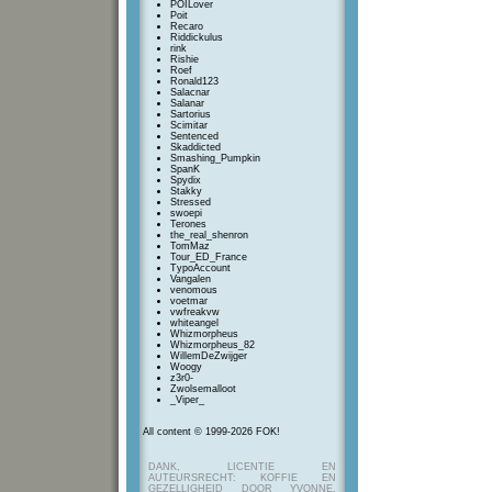
POILover
Poit
Recaro
Riddickulus
rink
Rishie
Roef
Ronald123
Salacnar
Salanar
Sartorius
Scimitar
Sentenced
Skaddicted
Smashing_Pumpkin
SpanK
Spydix
Stakky
Stressed
swoepi
Terones
the_real_shenron
TomMaz
Tour_ED_France
TypoAccount
Vangalen
venomous
voetmar
vwfreakvw
whiteangel
Whizmorpheus
Whizmorpheus_82
WillemDeZwijger
Woogy
z3r0-
Zwolsemalloot
_Viper_
All content © 1999-2026 FOK!
DANK, LICENTIE EN
AUTEURSRECHT: KOFFIE EN
GEZELLIGHEID DOOR YVONNE,