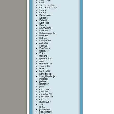
Chris1964
Cipri
CrazyRooster
Crazy_She-Devil
Crispy
Crown
DA-shooter
Dagonet
Dalando
Dan-Niet
Darcy
Decoyduck
Demise
Dirkvanginneke
down86
DrTran
DsKvEnLo
elske86
Female
FireSnake
fizgig74
Fok.r
fraxono
gallimaufrie
galop
GekkeHaan
Goofy666
Haye_
henk1988
henkzijlstra
Hooghlandertje
inkblisss
jeehaa
jennaney
jinxit
JoeyGnarf
jokefleur
Jonathan19
joris_vojn_ek
JosvG
jovink1963
Jozz
jp_f1
jvdweiden
kaderrino85