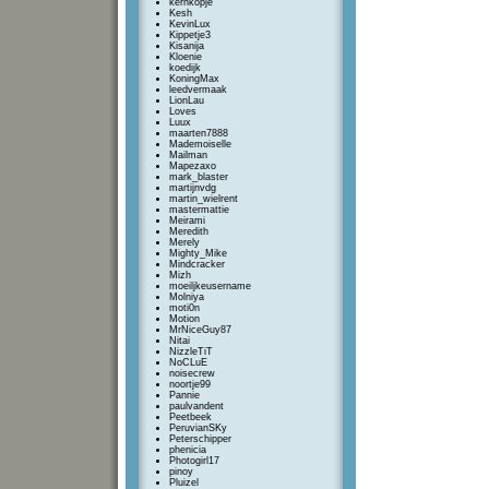
kernkopje
Kesh
KevinLux
Kippetje3
Kisanija
Kloenie
koedijk
KoningMax
leedvermaak
LionLau
Loves
Luux
maarten7888
Mademoiselle
Mailman
Mapezaxo
mark_blaster
martijnvdg
martin_wielrent
mastermattie
Meirami
Meredith
Merely
Mighty_Mike
Mindcracker
Mizh
moeiljkeusername
Molniya
moti0n
Motion
MrNiceGuy87
Nitai
NizzleTiT
NoCLuE
noisecrew
noortje99
Pannie
paulvandent
Peetbeek
PeruvianSKy
Peterschipper
phenicia
Photogirl17
pinoy
Pluizel