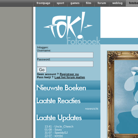
frontpage
sport
games
film
forum
weblog
fotob
Inloggen:
Username:
Password:
Geen account ?
Registreer nu
Pass kwijt ?
Laat het forum mailen
»
overzicht
13:41 - Uncle_Cheech
01-08 - Soury
31-07 - SpeedyGJ
22-07 - wimbo