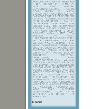
KOEKJES MET LIEFDE GEBAKKEN
DOOR KNORRETJE, TOMELOZE
INZET DOOR ITEEJER,
ONVOORWAARDELIJKE LIEFDE
DOOR JAYDEN EN ALICIA,
DEVELOPMENT OVERZIEN ALS EEN
BAAS DOOR BREULS. DE BRONCODE
VAN FOK! IS GEHEEL BELANGELOOS
BESCHIKBAAR GESTELD AAN, EN
ONTWIKKELD VOOR FOK! DOOR
BREULS, ZOEM, THE_TERMINATOR,
ROONAAN, JUICYHIL, LIGHT, FAUX.,
FYAH, KNUT, RICKMANS, STEPHAN
SCHMIDT, AIDAN LISTER, TOM
BUSKENS, DVZ, HMAIL,
HIGHLANDER EN DANNY (VERGETEN
JE TE VERMELDEN? LAAT HET
WETEN!), WAARVOOR DANK! - FOK!
MAAKT ONDER MEER GEBRUIK VAN
JQUERY, JQUERYUI, JWPLAYER, YUI,
FANCYBOX, JGROWL, PHP, MYSQL,
DBSIGHT, ANP, NOVUM, ZOOM.IN,
PROSHOTS, FILMTOTAAL,
WEERONLINE, KNMI,
GAMEWALLPAPERS.COM, WEBADS,
GOOGLEAP - HOSTING DOOR TRUE -
FOK! BEDANKT ALLE VRIJWILLIGERS
DIE FOK! MOGELIJK MAKEN EN ZICH
GEHEEL BELANGELOOS INZETTEN
VOOR DE TOFSTE SITE EN MEEST
SOCIALE COMMUNITY VAN
NEDERLAND - UITZONDERING OP
VOORGAANDE ZIJN DELEN VAN DE
BRONCODE DIE DOOR GLOWMOUSE
VOOR FOK! ZIJN GESCHREVEN.
- ZIE
DE ALGEMENE VOORWAARDEN
VOOR ONZE ALGEMENE
VOORWAARDEN - ZIJN WE JE
VERGETEN? MAIL OF MELD HET
EVEN IN FB!
disclaimer