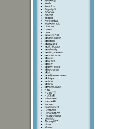
kernkopje
Kesh
KevinLux
Kippetje3
Kisanija
Kloenie
koedijk
KoningMax
leedvermaak
LionLau
Loves
Luux
maarten7888
Mademoiselle
Mailman
Mapezaxo
mark_blaster
martijnvdg
martin_wielrent
mastermattie
Meirami
Meredith
Merely
Mighty_Mike
Mindcracker
Mizh
moeiljkeusername
Molniya
moti0n
Motion
MrNiceGuy87
Nitai
NizzleTiT
NoCLuE
noisecrew
noortje99
Pannie
paulvandent
Peetbeek
PeruvianSKy
Peterschipper
phenicia
Photogirl17
pinoy
Pluizel