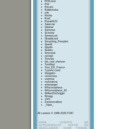
POILover
Poit
Recaro
Riddickulus
rink
Rishie
Roef
Ronald123
Salacnar
Salanar
Sartorius
Scimitar
Sentenced
Skaddicted
Smashing_Pumpkin
SpanK
Spydix
Stakky
Stressed
swoepi
Terones
the_real_shenron
TomMaz
Tour_ED_France
TypoAccount
Vangalen
venomous
voetmar
vwfreakvw
whiteangel
Whizmorpheus
Whizmorpheus_82
WillemDeZwijger
Woogy
z3r0-
Zwolsemalloot
_Viper_
All content © 1999-2026 FOK!
DANK, LICENTIE EN
AUTEURSRECHT: KOFFIE EN
GEZELLIGHEID DOOR YVONNE,