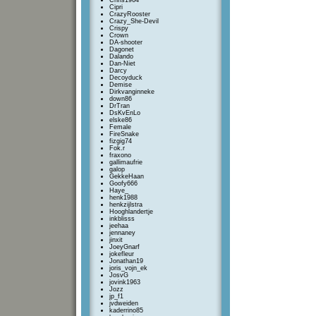
Chris1964
Cipri
CrazyRooster
Crazy_She-Devil
Crispy
Crown
DA-shooter
Dagonet
Dalando
Dan-Niet
Darcy
Decoyduck
Demise
Dirkvanginneke
down86
DrTran
DsKvEnLo
elske86
Female
FireSnake
fizgig74
Fok.r
fraxono
gallimaufrie
galop
GekkeHaan
Goofy666
Haye_
henk1988
henkzijlstra
Hooghlandertje
inkblisss
jeehaa
jennaney
jinxit
JoeyGnarf
jokefleur
Jonathan19
joris_vojn_ek
JosvG
jovink1963
Jozz
jp_f1
jvdweiden
kaderrino85