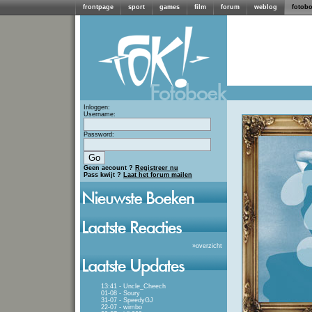
frontpage
sport
games
film
forum
weblog
fotob
Inloggen:
Username:
Password:
Geen account ?
Registreer nu
Pass kwijt ?
Laat het forum mailen
»
overzicht
13:41 - Uncle_Cheech
01-08 - Soury
31-07 - SpeedyGJ
22-07 - wimbo