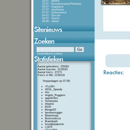
20-07 - jdh009
15-07 - NymphomaniacPhantasy
09-07 - Dagoduck
07-07 - sleuthtiara
07-07 - firehomesick
04-07 - Divcom
04-07 - Teerzii
29-06 - Jdood
Gedetailleerd zoeken
Aantal gebruikers: 229362
Aantal reacties: 3133020
Aantal foto's: 27273
Foto's in Mb: 2159120
Verjaardagen op 07-08:
-FLeSH-
ADSL_Speedy
Anc
Angelo_Ruggiero
appelm0es
Ashampea
Atlantis
B100
Bengel20
benniesnugger
Blaatskaap
Boomselecta
Braindeath
broodjekipkerrie
c1975