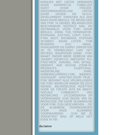
KOEKJES MET LIEFDE GEBAKKEN
DOOR KNORRETJE, TOMELOZE
INZET DOOR ITEEJER,
ONVOORWAARDELIJKE LIEFDE
DOOR JAYDEN EN ALICIA,
DEVELOPMENT OVERZIEN ALS EEN
BAAS DOOR BREULS. DE BRONCODE
VAN FOK! IS GEHEEL BELANGELOOS
BESCHIKBAAR GESTELD AAN, EN
ONTWIKKELD VOOR FOK! DOOR
BREULS, ZOEM, THE_TERMINATOR,
ROONAAN, JUICYHIL, LIGHT, FAUX.,
FYAH, KNUT, RICKMANS, STEPHAN
SCHMIDT, AIDAN LISTER, TOM
BUSKENS, DVZ, HMAIL,
HIGHLANDER EN DANNY (VERGETEN
JE TE VERMELDEN? LAAT HET
WETEN!), WAARVOOR DANK! - FOK!
MAAKT ONDER MEER GEBRUIK VAN
JQUERY, JQUERYUI, JWPLAYER, YUI,
FANCYBOX, JGROWL, PHP, MYSQL,
DBSIGHT, ANP, NOVUM, ZOOM.IN,
PROSHOTS, FILMTOTAAL,
WEERONLINE, KNMI,
GAMEWALLPAPERS.COM, WEBADS,
GOOGLEAP - HOSTING DOOR TRUE -
FOK! BEDANKT ALLE VRIJWILLIGERS
DIE FOK! MOGELIJK MAKEN EN ZICH
GEHEEL BELANGELOOS INZETTEN
VOOR DE TOFSTE SITE EN MEEST
SOCIALE COMMUNITY VAN
NEDERLAND - UITZONDERING OP
VOORGAANDE ZIJN DELEN VAN DE
BRONCODE DIE DOOR GLOWMOUSE
VOOR FOK! ZIJN GESCHREVEN.
- ZIE
DE ALGEMENE VOORWAARDEN
VOOR ONZE ALGEMENE
VOORWAARDEN - ZIJN WE JE
VERGETEN? MAIL OF MELD HET
EVEN IN FB!
disclaimer