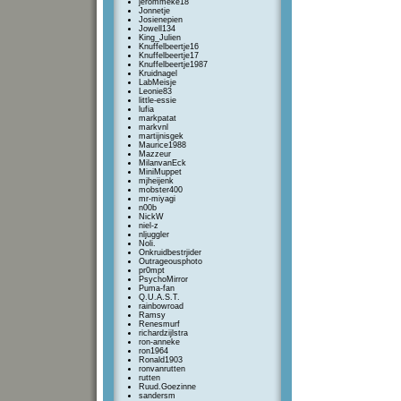
jerommeke18
Jonnetje
Josienepien
Jowell134
King_Julien
Knuffelbeertje16
Knuffelbeertje17
Knuffelbeertje1987
Kruidnagel
LabMeisje
Leonie83
little-essie
lufia
markpatat
markvnl
martijnisgek
Maurice1988
Mazzeur
MilanvanEck
MiniMuppet
mjheijenk
mobster400
mr-miyagi
n00b
NickW
niel-z
nljuggler
Noli.
Onkruidbestrjider
Outrageousphoto
pr0mpt
PsychoMirror
Puma-fan
Q.U.A.S.T.
rainbowroad
Ramsy
Renesmurf
richardzijlstra
ron-anneke
ron1964
Ronald1903
ronvanrutten
rutten
Ruud.Goezinne
sandersm