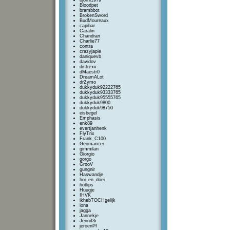
bjorni1979
Bloodpet
brambbot
BrokenSword
BudMoureaux
capibar
Caralin
Chandran
Charlie77
contra
crazyjapie
daniquevb
davidov
distrexx
dMaestr0
DreamALot
drZymo
dukkyduk92222765
dukkyduk93333765
dukkyduk95555765
dukkyduk9800
dukkyduk98750
eisbegel
Emphasis
enk89
evertjanhenk
FlyTrix
Frank_C100
Geomancer
gimmilan
Giorgio
gorgo
GrooV
gungnir
Haswandje
hoi_en_doei
hotlips
Huugje
IHVK
ikhebTOCHgelijk
iona
jagga
Jannekje
Jennif3r
jeroenPf