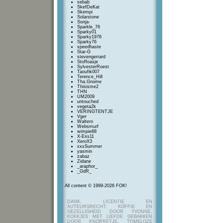
sebab
SkefDeKat
Skempi
Solarstone
Sonja-
Sparkle_76
Sparky01
Sparky1976
Sparky76
speedhaste
Star-G
stevengerrard
Stoffoasje
SylvesterRoest
Taoufik007
Terence_Hill
Tha.Gnome
Thisisme2
THN
UM2009
untouched
vegeta2k
VERINGTENTJE
Vger
Waltero
Websmurf
wimpie88
X-Ess11
XeroX3
xxxSummer
yasmin
zabaz
Zidane
_araphor_
_GdR_
All content © 1999-2026 FOK!
DANK, LICENTIE EN
AUTEURSRECHT: KOFFIE EN
GEZELLIGHEID DOOR YVONNE,
KOEKJES MET LIEFDE GEBAKKEN
DOOR KNORRETJE, TOMELOZE