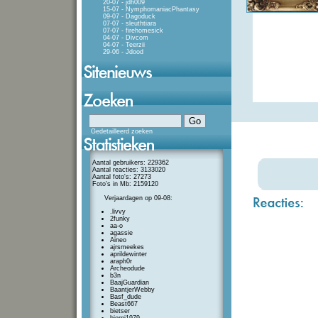
20-07 - jdh009
15-07 - NymphomaniacPhantasy
09-07 - Dagoduck
07-07 - sleuthtiara
07-07 - firehomesick
04-07 - Divcom
04-07 - Teerzii
29-06 - Jdood
Gedetailleerd zoeken
Aantal gebruikers: 229362
Aantal reacties: 3133020
Aantal foto's: 27273
Foto's in Mb: 2159120
Verjaardagen op 09-08:
.livvy
2funky
aa-o
agassie
Aineo
ajrsmeekes
aprildewinter
araph0r
Archeodude
b3n
BaajGuardian
BaantjerWebby
Basf_dude
Beast667
bietser