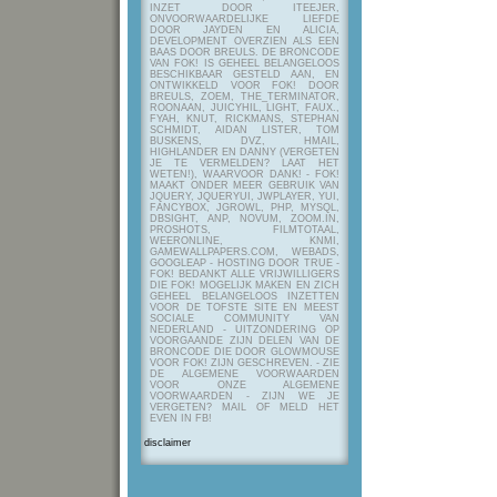
INZET DOOR ITEEJER,
ONVOORWAARDELIJKE LIEFDE
DOOR JAYDEN EN ALICIA,
DEVELOPMENT OVERZIEN ALS EEN
BAAS DOOR BREULS. DE BRONCODE
VAN FOK! IS GEHEEL BELANGELOOS
BESCHIKBAAR GESTELD AAN, EN
ONTWIKKELD VOOR FOK! DOOR
BREULS, ZOEM, THE_TERMINATOR,
ROONAAN, JUICYHIL, LIGHT, FAUX.,
FYAH, KNUT, RICKMANS, STEPHAN
SCHMIDT, AIDAN LISTER, TOM
BUSKENS, DVZ, HMAIL,
HIGHLANDER EN DANNY (VERGETEN
JE TE VERMELDEN? LAAT HET
WETEN!), WAARVOOR DANK! - FOK!
MAAKT ONDER MEER GEBRUIK VAN
JQUERY, JQUERYUI, JWPLAYER, YUI,
FANCYBOX, JGROWL, PHP, MYSQL,
DBSIGHT, ANP, NOVUM, ZOOM.IN,
PROSHOTS, FILMTOTAAL,
WEERONLINE, KNMI,
GAMEWALLPAPERS.COM, WEBADS,
GOOGLEAP - HOSTING DOOR TRUE -
FOK! BEDANKT ALLE VRIJWILLIGERS
DIE FOK! MOGELIJK MAKEN EN ZICH
GEHEEL BELANGELOOS INZETTEN
VOOR DE TOFSTE SITE EN MEEST
SOCIALE COMMUNITY VAN
NEDERLAND - UITZONDERING OP
VOORGAANDE ZIJN DELEN VAN DE
BRONCODE DIE DOOR GLOWMOUSE
VOOR FOK! ZIJN GESCHREVEN.
- ZIE
DE ALGEMENE VOORWAARDEN
VOOR ONZE ALGEMENE
VOORWAARDEN - ZIJN WE JE
VERGETEN? MAIL OF MELD HET
EVEN IN FB!
disclaimer