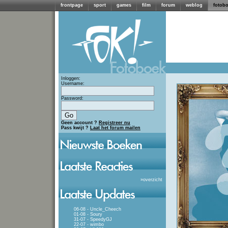
frontpage
sport
games
film
forum
weblog
fotob
Inloggen:
Username:
Password:
Geen account ?
Registreer nu
Pass kwijt ?
Laat het forum mailen
»
overzicht
06-08 - Uncle_Cheech
01-08 - Soury
31-07 - SpeedyGJ
22-07 - wimbo