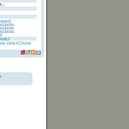
38
»
ndage23
rLibertas
rLibertas
rLibertas
ig
ghold 3
Gear
,
Game of Thrones
.