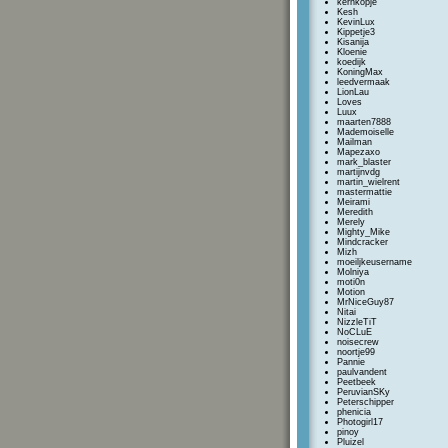
kernkopje
Kesh
KevinLux
Kippetje3
Kisanija
Kloenie
koedijk
KoningMax
leedvermaak
LionLau
Loves
Luux
maarten7888
Mademoiselle
Mailman
Mapezaxo
mark_blaster
martijnvdg
martin_wielrent
mastermattie
Meirami
Meredith
Merely
Mighty_Mike
Mindcracker
Mizh
moeiljkeusername
Molniya
moti0n
Motion
MrNiceGuy87
Nitai
NizzleTiT
NoCLuE
noisecrew
noortje99
Pannie
paulvandent
Peetbeek
PeruvianSKy
Peterschipper
phenicia
Photogirl17
pinoy
Pluizel