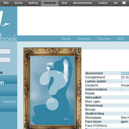
film
forum
weblog
fotoboek
chat
abonnementen
zoeken
dm
len
Abonnement
FOK!
Geregistreerd
22-11
Laatste update
-
Geslacht
Vrou
Geboortedatum
-
Relatie
Seksualiteit
Kleur ogen
»
overzicht
Schoenmaat
Beroep
Studierichting
Woonplaats
Den H
Favo forum
geen
Favo FOK!kers