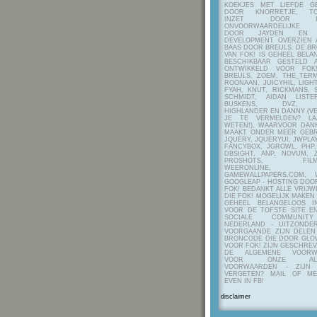
KOEKJES MET LIEFDE G
DOOR KNORRETJE, TO
INZET DOOR ITE
ONVOORWAARDELIJKE 
DOOR JAYDEN EN A
DEVELOPMENT OVERZIEN 
BAAS DOOR BREULS. DE B
VAN FOK! IS GEHEEL BEL
BESCHIKBAAR GESTELD 
ONTWIKKELD VOOR FOK
BREULS, ZOEM, THE_TERM
ROONAAN, JUICYHIL, LIGHT
FYAH, KNUT, RICKMANS, 
SCHMIDT, AIDAN LIST
BUSKENS, DVZ, H
HIGHLANDER EN DANNY (V
JE TE VERMELDEN? LA
WETEN!), WAARVOOR DANK
MAAKT ONDER MEER GEBR
JQUERY, JQUERYUI, JWPLAY
FANCYBOX, JGROWL, PHP,
DBSIGHT, ANP, NOVUM, Z
PROSHOTS, FILMTO
WEERONLINE, K
GAMEWALLPAPERS.COM, 
GOOGLEAP - HOSTING DOO
FOK! BEDANKT ALLE VRIJW
DIE FOK! MOGELIJK MAKEN
GEHEEL BELANGELOOS I
VOOR DE TOFSTE SITE E
SOCIALE COMMUNIT
NEDERLAND - UITZONDE
VOORGAANDE ZIJN DELEN
BRONCODE DIE DOOR GL
VOOR FOK! ZIJN GESCHRE
DE ALGEMENE VOORW
VOOR ONZE ALG
VOORWAARDEN - ZIJN
VERGETEN? MAIL OF M
EVEN IN FB!
disclaimer