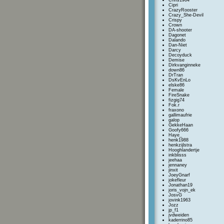
Chris1964
Cipri
CrazyRooster
Crazy_She-Devil
Crispy
Crown
DA-shooter
Dagonet
Dalando
Dan-Niet
Darcy
Decoyduck
Demise
Dirkvanginneke
down86
DrTran
DsKvEnLo
elske86
Female
FireSnake
fizgig74
Fok.r
fraxono
gallimaufrie
galop
GekkeHaan
Goofy666
Haye_
henk1988
henkzijlstra
Hooghlandertje
inkblisss
jeehaa
jennaney
jinxit
JoeyGnarf
jokefleur
Jonathan19
joris_vojn_ek
JosvG
jovink1963
Jozz
jp_f1
jvdweiden
kaderrino85