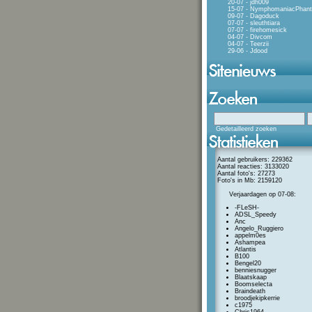
20-07 - jdh009
15-07 - NymphomaniacPhan
09-07 - Dagoduck
07-07 - sleuthtiara
07-07 - firehomesick
04-07 - Divcom
04-07 - Teerzii
29-06 - Jdood
Gedetailleerd zoeken
Aantal gebruikers: 229362
Aantal reacties: 3133020
Aantal foto's: 27273
Foto's in Mb: 2159120
Verjaardagen op 07-08:
-FLeSH-
ADSL_Speedy
Anc
Angelo_Ruggiero
appelm0es
Ashampea
Atlantis
B100
Bengel20
benniesnugger
Blaatskaap
Boomselecta
Braindeath
broodjekipkerrie
c1975