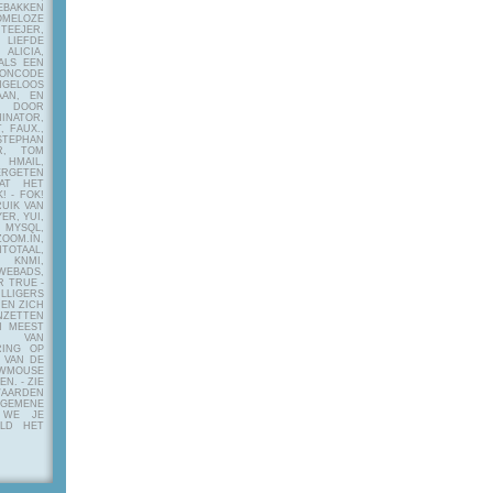
EBAKKEN
MELOZE
EJER,
LIEFDE
LICIA,
ALS EEN
RONCODE
ANGELOOS
AAN, EN
! DOOR
INATOR,
, FAUX.,
STEPHAN
ER, TOM
MAIL,
ERGETEN
AT HET
! - FOK!
UIK VAN
ER, YUI,
 MYSQL,
OOM.IN,
TAAL,
NMI,
WEBADS,
R TRUE -
ILLIGERS
 EN ZICH
NZETTEN
N MEEST
Y VAN
RING OP
 VAN DE
OWMOUSE
VEN.
- ZIE
AARDEN
EMENE
 WE JE
ELD HET