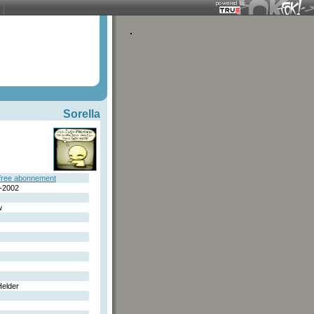
Sorella
free abonnement
-2002
w
elder