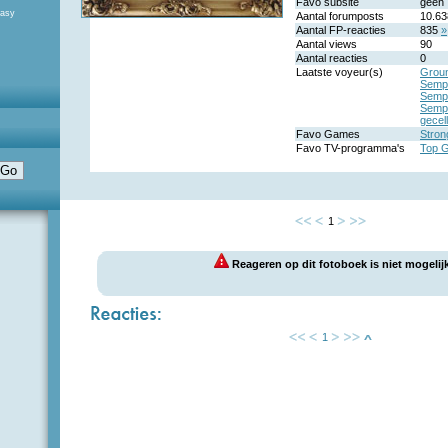
Favo subsite
geen
tasy
Aantal forumposts
10.6
Aantal FP-reacties
835
»
Aantal views
90
Aantal reacties
0
Laatste voyeur(s)
Grou
Sempe
Sempe
Sempe
gecell
Favo Games
Stron
Favo TV-programma's
Top 
1
Reageren op dit fotoboek is niet mogelijk
1