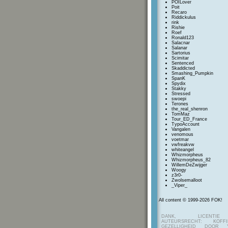
POILover
Poit
Recaro
Riddickulus
rink
Rishie
Roef
Ronald123
Salacnar
Salanar
Sartorius
Scimitar
Sentenced
Skaddicted
Smashing_Pumpkin
SpanK
Spydix
Stakky
Stressed
swoepi
Terones
the_real_shenron
TomMaz
Tour_ED_France
TypoAccount
Vangalen
venomous
voetmar
vwfreakvw
whiteangel
Whizmorpheus
Whizmorpheus_82
WillemDeZwijger
Woogy
z3r0-
Zwolsemalloot
_Viper_
All content © 1999-2026 FOK!
DANK, LICENTI
AUTEURSRECHT: KOF
GEZELLIGHEID DOOR Y