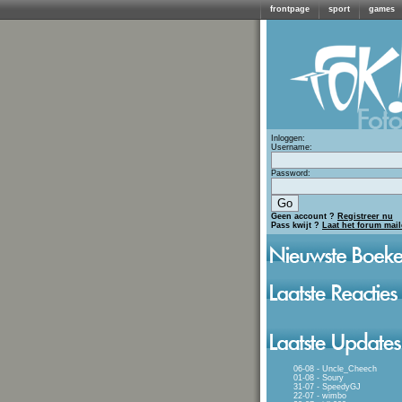
frontpage
sport
games
Inloggen:
Username:
Password:
Geen account ?
Registreer nu
Pass kwijt ?
Laat het forum mai
06-08 - Uncle_Cheech
01-08 - Soury
31-07 - SpeedyGJ
22-07 - wimbo