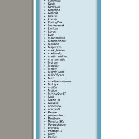
kernkopje
Kesh
KevinLux
Kippetje3
Kisanija
Kloenie
koedijk
KoningMax
leedvermaak
LionLau
Loves
Luux
maarten7888
Mademoiselle
Mailman
Mapezaxo
mark_blaster
martijnvdg
martin_wielrent
mastermattie
Meirami
Meredith
Merely
Mighty_Mike
Mindcracker
Mizh
moeiljkeusername
Molniya
moti0n
Motion
MrNiceGuy87
Nitai
NizzleTiT
NoCLuE
noisecrew
noortje99
Pannie
paulvandent
Peetbeek
PeruvianSKy
Peterschipper
phenicia
Photogirl17
pinoy
Pluizel