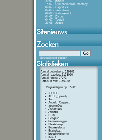
20-07 - jdh009
15-07 - NymphomaniacPhantasy
09-07 - Dagoduck
07-07 - sleuthtiara
07-07 - firehomesick
04-07 - Divcom
04-07 - Teerzii
29-06 - Jdood
Gedetailleerd zoeken
Aantal gebruikers: 229362
Aantal reacties: 3133020
Aantal foto's: 27273
Foto's in Mb: 2159120
Verjaardagen op 07-08:
-FLeSH-
ADSL_Speedy
Anc
Angelo_Ruggiero
appelm0es
Ashampea
Atlantis
B100
Bengel20
benniesnugger
Blaatskaap
Boomselecta
Braindeath
broodjekipkerrie
c1975