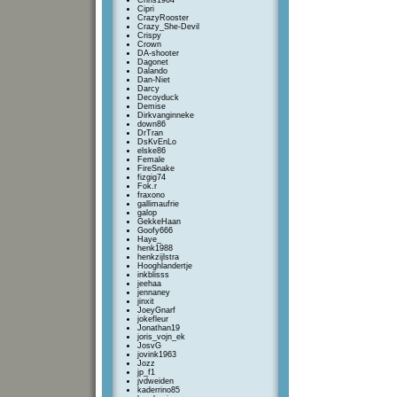
Chris1964
Cipri
CrazyRooster
Crazy_She-Devil
Crispy
Crown
DA-shooter
Dagonet
Dalando
Dan-Niet
Darcy
Decoyduck
Demise
Dirkvanginneke
down86
DrTran
DsKvEnLo
elske86
Female
FireSnake
fizgig74
Fok.r
fraxono
gallimaufrie
galop
GekkeHaan
Goofy666
Haye_
henk1988
henkzijlstra
Hooghlandertje
inkblisss
jeehaa
jennaney
jinxit
JoeyGnarf
jokefleur
Jonathan19
joris_vojn_ek
JosvG
jovink1963
Jozz
jp_f1
jvdweiden
kaderrino85