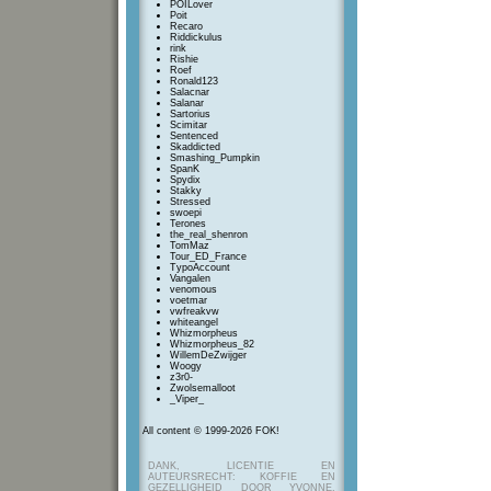
POILover
Poit
Recaro
Riddickulus
rink
Rishie
Roef
Ronald123
Salacnar
Salanar
Sartorius
Scimitar
Sentenced
Skaddicted
Smashing_Pumpkin
SpanK
Spydix
Stakky
Stressed
swoepi
Terones
the_real_shenron
TomMaz
Tour_ED_France
TypoAccount
Vangalen
venomous
voetmar
vwfreakvw
whiteangel
Whizmorpheus
Whizmorpheus_82
WillemDeZwijger
Woogy
z3r0-
Zwolsemalloot
_Viper_
All content © 1999-2026 FOK!
DANK, LICENTIE EN
AUTEURSRECHT: KOFFIE EN
GEZELLIGHEID DOOR YVONNE,