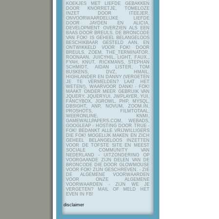
KOEKJES MET LIEFDE GEBAKKEN
DOOR KNORRETJE, TOMELOZE
INZET DOOR ITEEJER,
ONVOORWAARDELIJKE LIEFDE
DOOR JAYDEN EN ALICIA,
DEVELOPMENT OVERZIEN ALS EEN
BAAS DOOR BREULS. DE BRONCODE
VAN FOK! IS GEHEEL BELANGELOOS
BESCHIKBAAR GESTELD AAN, EN
ONTWIKKELD VOOR FOK! DOOR
BREULS, ZOEM, THE_TERMINATOR,
ROONAAN, JUICYHIL, LIGHT, FAUX.,
FYAH, KNUT, RICKMANS, STEPHAN
SCHMIDT, AIDAN LISTER, TOM
BUSKENS, DVZ, HMAIL,
HIGHLANDER EN DANNY (VERGETEN
JE TE VERMELDEN? LAAT HET
WETEN!), WAARVOOR DANK! - FOK!
MAAKT ONDER MEER GEBRUIK VAN
JQUERY, JQUERYUI, JWPLAYER, YUI,
FANCYBOX, JGROWL, PHP, MYSQL,
DBSIGHT, ANP, NOVUM, ZOOM.IN,
PROSHOTS, FILMTOTAAL,
WEERONLINE, KNMI,
GAMEWALLPAPERS.COM, WEBADS,
GOOGLEAP - HOSTING DOOR TRUE -
FOK! BEDANKT ALLE VRIJWILLIGERS
DIE FOK! MOGELIJK MAKEN EN ZICH
GEHEEL BELANGELOOS INZETTEN
VOOR DE TOFSTE SITE EN MEEST
SOCIALE COMMUNITY VAN
NEDERLAND - UITZONDERING OP
VOORGAANDE ZIJN DELEN VAN DE
BRONCODE DIE DOOR GLOWMOUSE
VOOR FOK! ZIJN GESCHREVEN.
- ZIE
DE ALGEMENE VOORWAARDEN
VOOR ONZE ALGEMENE
VOORWAARDEN - ZIJN WE JE
VERGETEN? MAIL OF MELD HET
EVEN IN FB!
disclaimer