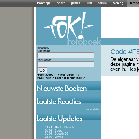
frontpage
sport
games
film
forum
weblog
fotob
Inloggen:
Code #F
Username:
De eigenaar va
Password:
deze pagina m
even in. Heb 
Geen account ?
Registreer nu
Pass kwijt ?
Laat het forum mailen
»
overzicht
13:41 - Uncle_Cheech
01-08 - Soury
31-07 - SpeedyGJ
22-07 - wimbo