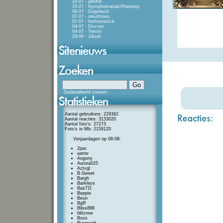
20-07 - jdh009
15-07 - NymphomaniacPhantasy
09-07 - Dagoduck
07-07 - sleuthtiara
07-07 - firehomesick
04-07 - Divcom
04-07 - Teerzii
29-06 - Jdood
Gedetailleerd zoeken
Aantal gebruikers: 229362
Aantal reacties: 3133020
Aantal foto's: 27273
Foto's in Mb: 2159120
Verjaardagen op 08-08:
2pac
aartw
Angony
Aurora025
Aztvgl
B-Sweet
Bargh
Barkleys
BasTD
Beppie
Beun
BgR
Bliss888
blitzrew
Boss