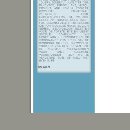
JQUERY, JQUERYUI, JWPLAYER, YUI,
FANCYBOX, JGROWL, PHP, MYSQL,
DBSIGHT, ANP, NOVUM, ZOOM.IN,
PROSHOTS, FILMTOTAAL,
WEERONLINE, KNMI,
GAMEWALLPAPERS.COM, WEBADS,
GOOGLEAP - HOSTING DOOR TRUE -
FOK! BEDANKT ALLE VRIJWILLIGERS
DIE FOK! MOGELIJK MAKEN EN ZICH
GEHEEL BELANGELOOS INZETTEN
VOOR DE TOFSTE SITE EN MEEST
SOCIALE COMMUNITY VAN
NEDERLAND - UITZONDERING OP
VOORGAANDE ZIJN DELEN VAN DE
BRONCODE DIE DOOR GLOWMOUSE
VOOR FOK! ZIJN GESCHREVEN.
- ZIE
DE ALGEMENE VOORWAARDEN
VOOR ONZE ALGEMENE
VOORWAARDEN - ZIJN WE JE
VERGETEN? MAIL OF MELD HET
EVEN IN FB!
disclaimer