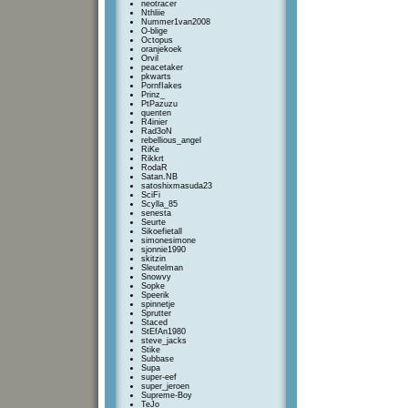
neotracer
Nthliie
Nummer1van2008
O-blige
Octopus
oranjekoek
Orvil
peacetaker
pkwarts
PornfIakes
Prinz_
PtPazuzu
quenten
R4inier
Rad3oN
rebellious_angel
RiKe
Rikkrt
RodaR
Satan.NB
satoshixmasuda23
SciFi
Scylla_85
senesta
Seurte
Sikoefietall
simonesimone
sjonnie1990
skitzin
Sleutelman
Snowvy
Sopke
Speerik
spinnetje
Sprutter
Staced
StEfAn1980
steve_jacks
Stike
Subbase
Supa
super-eef
super_jeroen
Supreme-Boy
TeJo