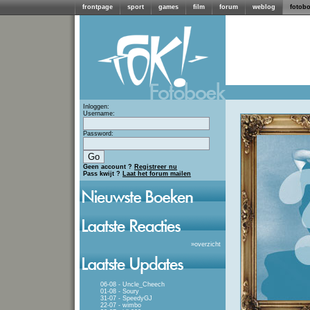
frontpage
sport
games
film
forum
weblog
fotob
Inloggen:
Username:
Password:
Geen account ?
Registreer nu
Pass kwijt ?
Laat het forum mailen
»
overzicht
06-08 - Uncle_Cheech
01-08 - Soury
31-07 - SpeedyGJ
22-07 - wimbo