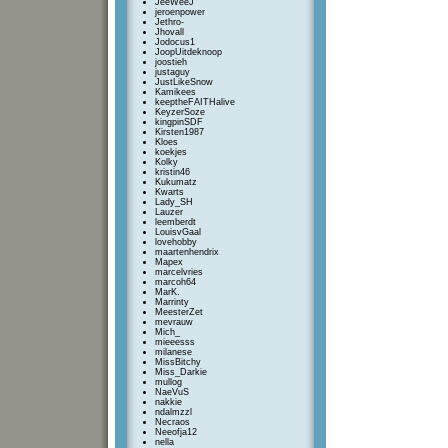
JeeWeeJ
jeroenpower
Jethro-
Jhovall
Jodocus1
JoopUitdeknoop
joostieh
justaguy
JustLikeSnow
Kamikees
keeptheFAITHalive
KeyzerSoze
kingpinSDF
Kirsten1987
Kloes
koekjes
Kolky
kristin46
Kukumatz
Kwarts
Lady_SH
Lauzer
leemberdt
LouisvGaal
lovehobby
maartenhendrix
Mapex
marcelvries
marcoh64
MarK.
Marrinty
MeesterZet
mevrauw
Mich_
mieeesss
milanese
MissBitchy
Miss_Darkie
mullog
NaeVuS
nakkie
ndalmzzl
Necraos
Neeofja12
nella