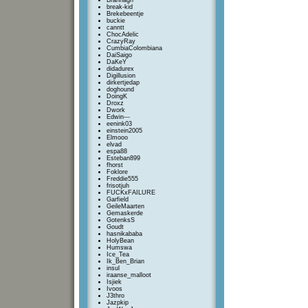
Brannagh
break-kid
Brekebeentje
buckie
canntt
ChocAdelic
CrazyRay
CumbiaColombiana
DaiSaigo
DaKeY
didadurex
Digillusion
dirkertjedap
doghound
DoingK
Droxz
Dwork
Edwin---
eenink03
einstein2005
Elmooo
elvad
espa88
Esteban899
fhorst
Foklore
Freddie555
frisotjuh
FUCKxFAILURE
Garfield
GeileMaarten
Gemaskerde
GotenksS
Goudt
hasnikababa
HolyBean
Humswa
Ice_Tea
Ik_Ben_Brian
insul
iraanse_malloot
Isjiek
Ivoos
J3thro
Jazpkip