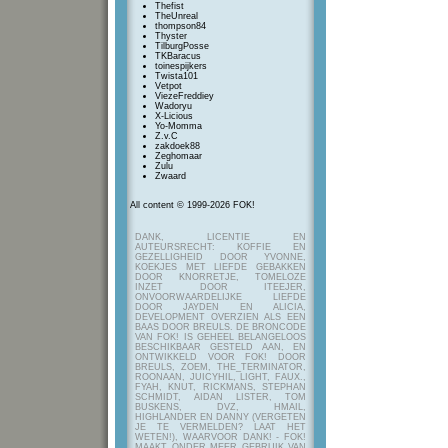
Thefist
TheUnreal
thompson84
Thyster
TilburgPosse
TKBaracus
toinespijkers
Twista101
Vetpot
ViezeFreddiey
Wadoryu
X-Licious
Yo-Momma
Z.v.C
zakdoek88
Zeghomaar
Zulu
Zwaard
All content © 1999-2026 FOK!
DANK, LICENTIE EN
AUTEURSRECHT: KOFFIE EN
GEZELLIGHEID DOOR YVONNE,
KOEKJES MET LIEFDE GEBAKKEN
DOOR KNORRETJE, TOMELOZE
INZET DOOR ITEEJER,
ONVOORWAARDELIJKE LIEFDE
DOOR JAYDEN EN ALICIA,
DEVELOPMENT OVERZIEN ALS EEN
BAAS DOOR BREULS. DE BRONCODE
VAN FOK! IS GEHEEL BELANGELOOS
BESCHIKBAAR GESTELD AAN, EN
ONTWIKKELD VOOR FOK! DOOR
BREULS, ZOEM, THE_TERMINATOR,
ROONAAN, JUICYHIL, LIGHT, FAUX.,
FYAH, KNUT, RICKMANS, STEPHAN
SCHMIDT, AIDAN LISTER, TOM
BUSKENS, DVZ, HMAIL,
HIGHLANDER EN DANNY (VERGETEN
JE TE VERMELDEN? LAAT HET
WETEN!), WAARVOOR DANK! - FOK!
MAAKT ONDER MEER GEBRUIK VAN