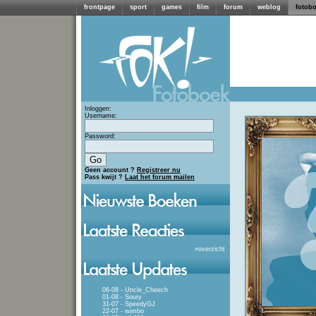
frontpage
sport
games
film
forum
weblog
fotob
Inloggen:
Username:
Password:
Geen account ?
Registreer nu
Pass kwijt ?
Laat het forum mailen
»
overzicht
06-08 - Uncle_Cheech
01-08 - Soury
31-07 - SpeedyGJ
22-07 - wimbo