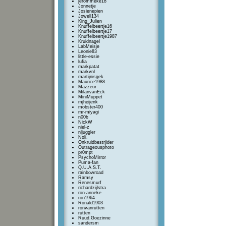
jerommeke18
Jonnetje
Josienepien
Jowell134
King_Julien
Knuffelbeertje16
Knuffelbeertje17
Knuffelbeertje1987
Kruidnagel
LabMeisje
Leonie83
little-essie
lufia
markpatat
markvnl
martijnisgek
Maurice1988
Mazzeur
MilanvanEck
MiniMuppet
mjheijenk
mobster400
mr-miyagi
n00b
NickW
niel-z
nljuggler
Noli.
Onkruidbestrjider
Outrageousphoto
pr0mpt
PsychoMirror
Puma-fan
Q.U.A.S.T.
rainbowroad
Ramsy
Renesmurf
richardzijlstra
ron-anneke
ron1964
Ronald1903
ronvanrutten
rutten
Ruud.Goezinne
sandersm