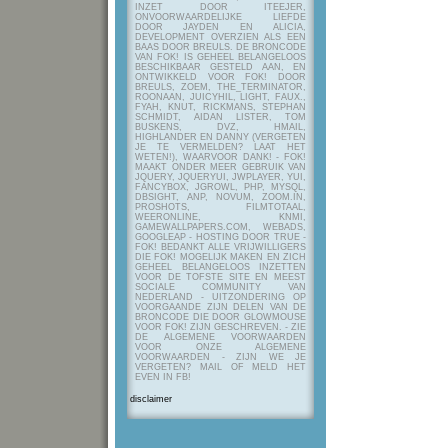
INZET DOOR ITEEJER,
ONVOORWAARDELIJKE LIEFDE
DOOR JAYDEN EN ALICIA,
DEVELOPMENT OVERZIEN ALS EEN
BAAS DOOR BREULS. DE BRONCODE
VAN FOK! IS GEHEEL BELANGELOOS
BESCHIKBAAR GESTELD AAN, EN
ONTWIKKELD VOOR FOK! DOOR
BREULS, ZOEM, THE_TERMINATOR,
ROONAAN, JUICYHIL, LIGHT, FAUX.,
FYAH, KNUT, RICKMANS, STEPHAN
SCHMIDT, AIDAN LISTER, TOM
BUSKENS, DVZ, HMAIL,
HIGHLANDER EN DANNY (VERGETEN
JE TE VERMELDEN? LAAT HET
WETEN!), WAARVOOR DANK! - FOK!
MAAKT ONDER MEER GEBRUIK VAN
JQUERY, JQUERYUI, JWPLAYER, YUI,
FANCYBOX, JGROWL, PHP, MYSQL,
DBSIGHT, ANP, NOVUM, ZOOM.IN,
PROSHOTS, FILMTOTAAL,
WEERONLINE, KNMI,
GAMEWALLPAPERS.COM, WEBADS,
GOOGLEAP - HOSTING DOOR TRUE -
FOK! BEDANKT ALLE VRIJWILLIGERS
DIE FOK! MOGELIJK MAKEN EN ZICH
GEHEEL BELANGELOOS INZETTEN
VOOR DE TOFSTE SITE EN MEEST
SOCIALE COMMUNITY VAN
NEDERLAND - UITZONDERING OP
VOORGAANDE ZIJN DELEN VAN DE
BRONCODE DIE DOOR GLOWMOUSE
VOOR FOK! ZIJN GESCHREVEN.
- ZIE
DE ALGEMENE VOORWAARDEN
VOOR ONZE ALGEMENE
VOORWAARDEN - ZIJN WE JE
VERGETEN? MAIL OF MELD HET
EVEN IN FB!
disclaimer