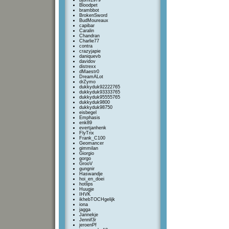
bjorni1979
Bloodpet
brambbot
BrokenSword
BudMoureaux
capibar
Caralin
Chandran
Charlie77
contra
crazyjapie
daniquevb
davidov
distrexx
dMaestr0
DreamALot
drZymo
dukkyduk92222765
dukkyduk93333765
dukkyduk95555765
dukkyduk9800
dukkyduk98750
eisbegel
Emphasis
enk89
evertjanhenk
FlyTrix
Frank_C100
Geomancer
gimmilan
Giorgio
gorgo
GrooV
gungnir
Haswandje
hoi_en_doei
hotlips
Huugje
IHVK
ikhebTOCHgelijk
iona
jagga
Jannekje
Jennif3r
jeroenPf