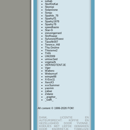
sebab
SkefDeKat
Skempi
Solarstone
Sonja-
Sparkle_76
Sparky01
Sparky1976
Sparky76
speedhaste
Star-G
stevengerrard
Stoffoasje
SylvesterRoest
Taoufik007
Terence_Hill
Tha.Gnome
Thisisme2
THN
UM2009
untouched
vegeta2k
VERINGTENTJE
Vger
Waltero
Websmurf
wimpie88
X-Ess11
XeroX3
xxxSummer
yasmin
zabaz
Zidane
_araphor_
_GdR_
All content © 1999-2026 FOK!
DANK, LICENTIE EN
AUTEURSRECHT: KOFFIE EN
GEZELLIGHEID DOOR YVONNE,
KOEKJES MET LIEFDE GEBAKKEN
DOOR KNORRETJE, TOMELOZE