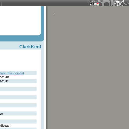
ClarkKent
free abonnement
2-2010
0-2011
wo
sdiegast