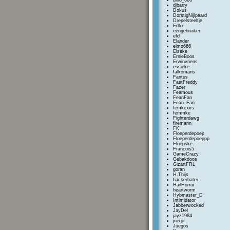
dino_666
djbarry
Dokus
DorstigNijlpaard
Drepelsteeltje
Edto
eengebruiker
efd
Elander
elmo666
Elseke
ErnieBoos
Erwinvriens
essieke
falkomans
Fantus
FastFreddy
Fazer
Feamous
FeanFan
Fean_Fan
femkexvs
femmke
Fighterdawg
firemann
FK
Floeperdepoep
Floeperdepoeppp
Floepske
Francois5
GameCrazy
Gebakdoos
GizartFRL
goran
H.Thijs
hackerhater
HailHorror
heartworm
Hybmaster_D
Intimidator
Jabberwocked
JayDel
jayz1984
juego
Juegos