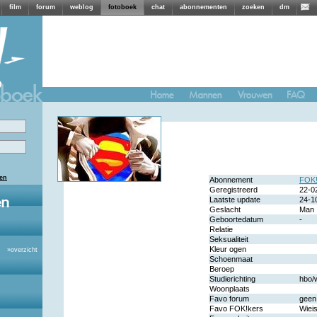
film
forum
weblog
fotoboek
chat
abonnementen
zoeken
dm
len
Abonnement
FOK!
Geregistreerd
22-0
Laatste update
24-1
Geslacht
Man
Geboortedatum
-
Relatie
Seksualiteit
Kleur ogen
»
overzicht
Schoenmaat
Beroep
Studierichting
hbo/
Woonplaats
Favo forum
geen
Favo FOK!kers
Wiei