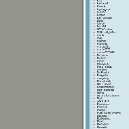
Kaa
kaaskaaf
Kerrick
kipnuggetje
KOCAX
Leetah
Leif_Erikson
Liene
lollygirl
Lotte94
LWD-Godius
M3THoD_MAN
mai.b
maji
majinbil
markvds
marstex81
matrix0070
matrix0070078
McBernie
Micha2
miesa
MikeyMo.
MiSS_TiquE
mondieu
Mr.Patrick
MrAyeSir
mregeling
MutedFaith
NaRRaToR
nelsonmandeli
niels_baarsma
Njilrac
no-use-for-a-name
Nork
p0k3rf4c3
Pandabier
Parawyf
Plaapje
PurePoisonPerfume
qubasta
Radiowood
Raisk
ReGuLuS
Reinaldo