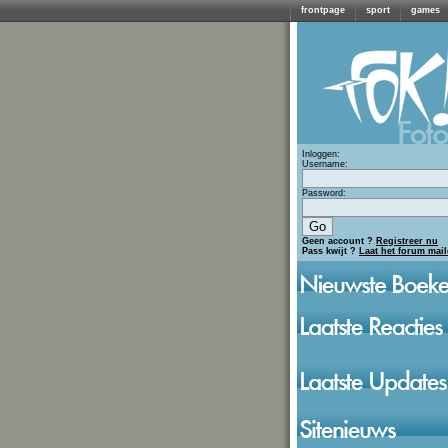
frontpage
sport
games
Inloggen:
Username:
Password:
Geen account ?
Registreer nu
Pass kwijt ?
Laat het forum mai