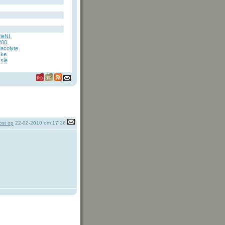
zieNL
200
dacolyte
ske
sie
st op
22-02-2010 om 17:36