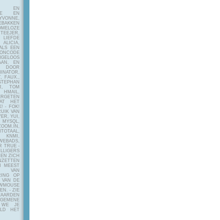
E EN
FIE EN
VONNE,
EBAKKEN
MELOZE
EJER,
LIEFDE
LICIA,
ALS EEN
RONCODE
ANGELOOS
AAN, EN
! DOOR
INATOR,
, FAUX.,
STEPHAN
ER, TOM
MAIL,
ERGETEN
AT HET
! - FOK!
UIK VAN
ER, YUI,
 MYSQL,
OOM.IN,
TAAL,
NMI,
WEBADS,
R TRUE -
ILLIGERS
 EN ZICH
NZETTEN
N MEEST
Y VAN
RING OP
 VAN DE
OWMOUSE
VEN.
- ZIE
AARDEN
EMENE
 WE JE
ELD HET