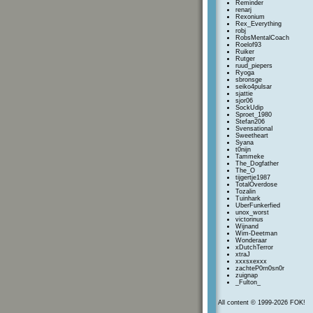
Reminder
renarj
Rexonium
Rex_Everything
robj
RobsMentalCoach
Roelof93
Ruiker
Rutger
ruud_piepers
Ryoga
sbronsge
seiko4pulsar
sjattie
sjor06
SockUdip
Sproet_1980
Stefan206
SvensationaI
Sweetheart
Syana
t0nijn
Tammeke
The_Dogfather
The_O
tijgertje1987
TotalOverdose
Tozalin
Tuinhark
UberFunkerfied
unox_worst
victorinus
Wijnand
Wim-Deetman
Wonderaar
xDutchTerror
xtraJ
xxxsxexxx
zachteP0rn0sn0r
zuignap
_Fulton_
All content © 1999-2026 FOK!