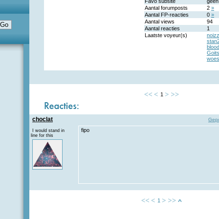
Favo subsite
geen
Aantal forumposts
2
»
Aantal FP-reacties
0
»
Aantal views
94
Aantal reacties
1
Laatste voyeur(s)
noiz
stan
bloo
Goit
woes
1
choclat
Gepo
fipo
I would stand in
line for this
1