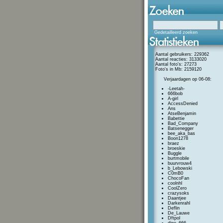
Gedetailleerd zoeken
Aantal gebruikers: 229362
Aantal reacties: 3133020
Aantal foto's: 27273
Foto's in Mb: 2159120
Verjaardagen op 06-08:
-Leetah-
666bob
A-girl
AccessDenied
Ans
AtseBenjamin
Babettie
Bad_Company
Batsenegger
bee_aka_bas
Boon1278
braez
broeskie
Buggle
burtmobile
buurvrouw4
b_Lebowski
C0mB0
ChocoFan
coolnhl
CoolZero
crazysoks
Daantjee
Darkenrahl
Deflin
De_Lauwe
Dftpol