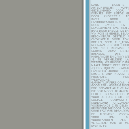
DANK, LICENTI
AUTEURSRECHT: KOF
GEZELLIGHEID DOOR Y
KOEKJES MET LIEFDE G
DOOR KNORRETJE, TO
INZET DOOR ITE
ONVOORWAARDELIJKE 
DOOR JAYDEN EN A
DEVELOPMENT OVERZIEN 
BAAS DOOR BREULS. DE B
VAN FOK! IS GEHEEL BEL
BESCHIKBAAR GESTELD 
ONTWIKKELD VOOR FOK
BREULS, ZOEM, THE_TERM
ROONAAN, JUICYHIL, LIGHT
FYAH, KNUT, RICKMANS, 
SCHMIDT, AIDAN LIST
BUSKENS, DVZ, H
HIGHLANDER EN DANNY (V
JE TE VERMELDEN? LA
WETEN!), WAARVOOR DANK
MAAKT ONDER MEER GEBR
JQUERY, JQUERYUI, JWPLAY
FANCYBOX, JGROWL, PHP,
DBSIGHT, ANP, NOVUM, Z
PROSHOTS, FILMTO
WEERONLINE, K
GAMEWALLPAPERS.COM, 
GOOGLEAP - HOSTING DOO
FOK! BEDANKT ALLE VRIJW
DIE FOK! MOGELIJK MAKEN
GEHEEL BELANGELOOS I
VOOR DE TOFSTE SITE E
SOCIALE COMMUNIT
NEDERLAND - UITZONDE
VOORGAANDE ZIJN DELEN
BRONCODE DIE DOOR GL
VOOR FOK! ZIJN GESCHRE
DE ALGEMENE VOORW
VOOR ONZE ALG
VOORWAARDEN - ZIJN
VERGETEN? MAIL OF M
EVEN IN FB!