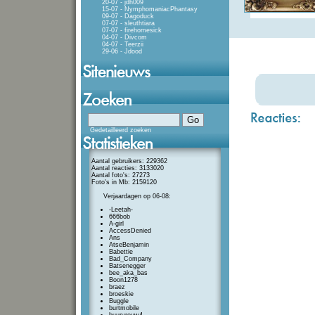
20-07 - jdh009
15-07 - NymphomaniacPhantasy
09-07 - Dagoduck
07-07 - sleuthtiara
07-07 - firehomesick
04-07 - Divcom
04-07 - Teerzii
29-06 - Jdood
Gedetailleerd zoeken
Aantal gebruikers: 229362
Aantal reacties: 3133020
Aantal foto's: 27273
Foto's in Mb: 2159120
Verjaardagen op 06-08:
-Leetah-
666bob
A-girl
AccessDenied
Ans
AtseBenjamin
Babettie
Bad_Company
Batsenegger
bee_aka_bas
Boon1278
braez
broeskie
Buggle
burtmobile