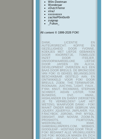
Wim-Deetman
Wonderaar
xDutchTerror
xtraJ
xxxsxexxx
zachteP0rn0sn0r
zuignap
_Fulton_
All content © 1999-2026 FOK!
DANK, LICENTIE EN
AUTEURSRECHT: KOFFIE EN
GEZELLIGHEID DOOR YVONNE,
KOEKJES MET LIEFDE GEBAKKEN
DOOR KNORRETJE, TOMELOZE
INZET DOOR ITEEJER,
ONVOORWAARDELIJKE LIEFDE
DOOR JAYDEN EN ALICIA,
DEVELOPMENT OVERZIEN ALS EEN
BAAS DOOR BREULS. DE BRONCODE
VAN FOK! IS GEHEEL BELANGELOOS
BESCHIKBAAR GESTELD AAN, EN
ONTWIKKELD VOOR FOK! DOOR
BREULS, ZOEM, THE_TERMINATOR,
ROONAAN, JUICYHIL, LIGHT, FAUX.,
FYAH, KNUT, RICKMANS, STEPHAN
SCHMIDT, AIDAN LISTER, TOM
BUSKENS, DVZ, HMAIL,
HIGHLANDER EN DANNY (VERGETEN
JE TE VERMELDEN? LAAT HET
WETEN!), WAARVOOR DANK! - FOK!
MAAKT ONDER MEER GEBRUIK VAN
JQUERY, JQUERYUI, JWPLAYER, YUI,
FANCYBOX, JGROWL, PHP, MYSQL,
DBSIGHT, ANP, NOVUM, ZOOM.IN,
PROSHOTS, FILMTOTAAL,
WEERONLINE, KNMI,
GAMEWALLPAPERS.COM, WEBADS,
GOOGLEAP - HOSTING DOOR TRUE -
FOK! BEDANKT ALLE VRIJWILLIGERS
DIE FOK! MOGELIJK MAKEN EN ZICH
GEHEEL BELANGELOOS INZETTEN