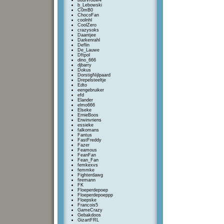
buurvrouw4
b_Lebowski
C0mB0
ChocoFan
coolnhl
CoolZero
crazysoks
Daantjee
Darkenrahl
Deflin
De_Lauwe
Dftpol
dino_666
djbarry
Dokus
DorstigNijlpaard
Drepelsteeltje
Edto
eengebruiker
efd
Elander
elmo666
Elseke
ErnieBoos
Erwinvriens
essieke
falkomans
Fantus
FastFreddy
Fazer
Feamous
FeanFan
Fean_Fan
femkexvs
femmke
Fighterdawg
firemann
FK
Floeperdepoep
Floeperdepoeppp
Floepske
Francois5
GameCrazy
Gebakdoos
GizartFRL