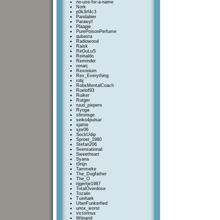
no-use-for-a-name
Nork
p0k3rf4c3
Pandabier
Parawyf
Plaapje
PurePoisonPerfume
qubasta
Radiowood
Raisk
ReGuLuS
Reinaldo
Reminder
renarj
Rexonium
Rex_Everything
robj
RobsMentalCoach
Roelof93
Ruiker
Rutger
ruud_piepers
Ryoga
sbronsge
seiko4pulsar
sjattie
sjor06
SockUdip
Sproet_1980
Stefan206
SvensationaI
Sweetheart
Syana
t0nijn
Tammeke
The_Dogfather
The_O
tijgertje1987
TotalOverdose
Tozalin
Tuinhark
UberFunkerfied
unox_worst
victorinus
Wijnand