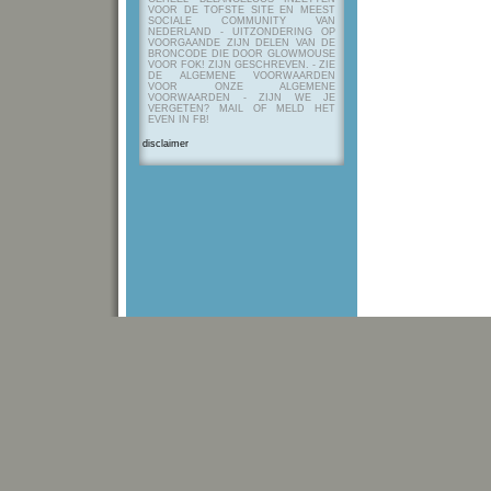
VOOR DE TOFSTE SITE EN MEEST
SOCIALE COMMUNITY VAN
NEDERLAND - UITZONDERING OP
VOORGAANDE ZIJN DELEN VAN DE
BRONCODE DIE DOOR GLOWMOUSE
VOOR FOK! ZIJN GESCHREVEN.
- ZIE
DE ALGEMENE VOORWAARDEN
VOOR ONZE ALGEMENE
VOORWAARDEN - ZIJN WE JE
VERGETEN? MAIL OF MELD HET
EVEN IN FB!
disclaimer