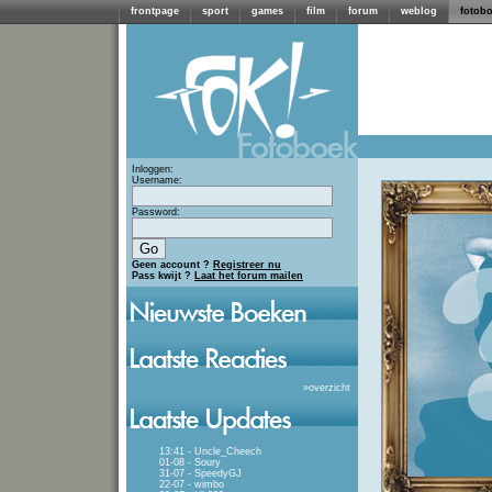
frontpage
sport
games
film
forum
weblog
fotob
Inloggen:
Username:
Password:
Geen account ?
Registreer nu
Pass kwijt ?
Laat het forum mailen
»
overzicht
13:41 - Uncle_Cheech
01-08 - Soury
31-07 - SpeedyGJ
22-07 - wimbo