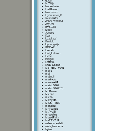
goran
H.Thijs
hackerhater
HailHorror
heartworm
Hybmaster_D
Intimidator
Jabberwocked
JayDel
jayz1984
juego
Juegos
Kaa
kaaskaaf
Kerrick
kipnuggetje
KOCAX
Leetah
Leif_Erikson
Liene
lollygirl
Lotte94
LWD-Godius
M3THoD_MAN
mai.b
maji
majinbil
markvds
marstex81
matrix0070
matrix0070078
McBernie
Micha2
miesa
MikeyMo.
MiSS_TiquE
mondieu
Mr.Patrick
MrAyeSir
mregeling
MutedFaith
NaRRaToR
nelsonmandeli
niels_baarsma
Njilrac