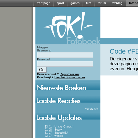
frontpage
sport
games
film
forum
weblog
fotob
Inloggen:
Code #F
Username:
De eigenaar va
Password:
deze pagina m
even in. Heb 
Geen account ?
Registreer nu
Pass kwijt ?
Laat het forum mailen
»
overzicht
13:41 - Uncle_Cheech
01-08 - Soury
31-07 - SpeedyGJ
22-07 - wimbo