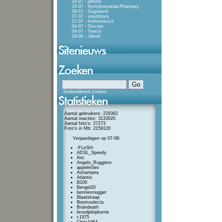
20-07 - jdh009
15-07 - NymphomaniacPhantasy
09-07 - Dagoduck
07-07 - sleuthtiara
07-07 - firehomesick
04-07 - Divcom
04-07 - Teerzii
29-06 - Jdood
Gedetailleerd zoeken
Aantal gebruikers: 229362
Aantal reacties: 3133020
Aantal foto's: 27273
Foto's in Mb: 2159120
Verjaardagen op 07-08:
-FLeSH-
ADSL_Speedy
Anc
Angelo_Ruggiero
appelm0es
Ashampea
Atlantis
B100
Bengel20
benniesnugger
Blaatskaap
Boomselecta
Braindeath
broodjekipkerrie
c1975