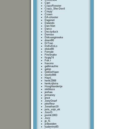
Chris1964
Cipri
CrazyRooster
Crazy_She-Devil
Crispy
Crown
DA-shooter
Dagonet
Dalando
Dan-Niet
Darcy
Decoyduck
Demise
Dirkvanginneke
down86
DrTran
DsKvEnLo
elske86
Female
FireSnake
fizgig74
Fok.r
fraxono
gallimaufrie
galop
GekkeHaan
Goofy666
Haye_
henk1988
henkzijlstra
Hooghlandertje
inkblisss
jeehaa
jennaney
jinxit
JoeyGnarf
jokefleur
Jonathan19
joris_vojn_ek
JosvG
jovink1963
Jozz
jp_f1
jvdweiden
kaderrino85