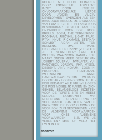
KOEKJES MET LIEFDE GEBAKKEN
DOOR KNORRETJE, TOMELOZE
INZET DOOR ITEEJER,
ONVOORWAARDELIJKE LIEFDE
DOOR JAYDEN EN ALICIA,
DEVELOPMENT OVERZIEN ALS EEN
BAAS DOOR BREULS. DE BRONCODE
VAN FOK! IS GEHEEL BELANGELOOS
BESCHIKBAAR GESTELD AAN, EN
ONTWIKKELD VOOR FOK! DOOR
BREULS, ZOEM, THE_TERMINATOR,
ROONAAN, JUICYHIL, LIGHT, FAUX.,
FYAH, KNUT, RICKMANS, STEPHAN
SCHMIDT, AIDAN LISTER, TOM
BUSKENS, DVZ, HMAIL,
HIGHLANDER EN DANNY (VERGETEN
JE TE VERMELDEN? LAAT HET
WETEN!), WAARVOOR DANK! - FOK!
MAAKT ONDER MEER GEBRUIK VAN
JQUERY, JQUERYUI, JWPLAYER, YUI,
FANCYBOX, JGROWL, PHP, MYSQL,
DBSIGHT, ANP, NOVUM, ZOOM.IN,
PROSHOTS, FILMTOTAAL,
WEERONLINE, KNMI,
GAMEWALLPAPERS.COM, WEBADS,
GOOGLEAP - HOSTING DOOR TRUE -
FOK! BEDANKT ALLE VRIJWILLIGERS
DIE FOK! MOGELIJK MAKEN EN ZICH
GEHEEL BELANGELOOS INZETTEN
VOOR DE TOFSTE SITE EN MEEST
SOCIALE COMMUNITY VAN
NEDERLAND - UITZONDERING OP
VOORGAANDE ZIJN DELEN VAN DE
BRONCODE DIE DOOR GLOWMOUSE
VOOR FOK! ZIJN GESCHREVEN.
- ZIE
DE ALGEMENE VOORWAARDEN
VOOR ONZE ALGEMENE
VOORWAARDEN - ZIJN WE JE
VERGETEN? MAIL OF MELD HET
EVEN IN FB!
disclaimer