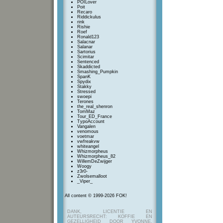
POILover
Poit
Recaro
Riddickulus
rink
Rishie
Roef
Ronald123
Salacnar
Salanar
Sartorius
Scimitar
Sentenced
Skaddicted
Smashing_Pumpkin
SpanK
Spydix
Stakky
Stressed
swoepi
Terones
the_real_shenron
TomMaz
Tour_ED_France
TypoAccount
Vangalen
venomous
voetmar
vwfreakvw
whiteangel
Whizmorpheus
Whizmorpheus_82
WillemDeZwijger
Woogy
z3r0-
Zwolsemalloot
_Viper_
All content © 1999-2026 FOK!
DANK, LICENTIE EN
AUTEURSRECHT: KOFFIE EN
GEZELLIGHEID DOOR YVONNE,