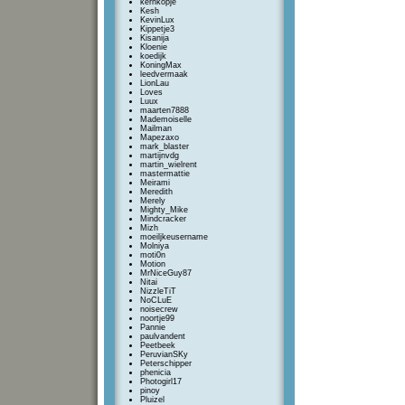
kernkopje
Kesh
KevinLux
Kippetje3
Kisanija
Kloenie
koedijk
KoningMax
leedvermaak
LionLau
Loves
Luux
maarten7888
Mademoiselle
Mailman
Mapezaxo
mark_blaster
martijnvdg
martin_wielrent
mastermattie
Meirami
Meredith
Merely
Mighty_Mike
Mindcracker
Mizh
moeiljkeusername
Molniya
moti0n
Motion
MrNiceGuy87
Nitai
NizzleTiT
NoCLuE
noisecrew
noortje99
Pannie
paulvandent
Peetbeek
PeruvianSKy
Peterschipper
phenicia
Photogirl17
pinoy
Pluizel