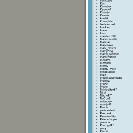
kernkopje
Kesh
KevinLux
Kippetje3
Kisanija
Kloenie
koedijk
KoningMax
leedvermaak
LionLau
Loves
Luux
maarten7888
Mademoiselle
Mailman
Mapezaxo
mark_blaster
martijnvdg
martin_wielrent
mastermattie
Meirami
Meredith
Merely
Mighty_Mike
Mindcracker
Mizh
moeiljkeusername
Molniya
moti0n
Motion
MrNiceGuy87
Nitai
NizzleTiT
NoCLuE
noisecrew
noortje99
Pannie
paulvandent
Peetbeek
PeruvianSKy
Peterschipper
phenicia
Photogirl17
pinoy
Pluizel