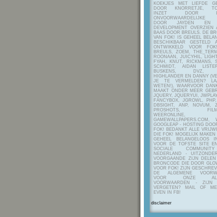
KOEKJES MET LIEFDE G
DOOR KNORRETJE, TO
INZET DOOR ITE
ONVOORWAARDELIJKE 
DOOR JAYDEN EN A
DEVELOPMENT OVERZIEN 
BAAS DOOR BREULS. DE B
VAN FOK! IS GEHEEL BEL
BESCHIKBAAR GESTELD 
ONTWIKKELD VOOR FOK
BREULS, ZOEM, THE_TERM
ROONAAN, JUICYHIL, LIGHT
FYAH, KNUT, RICKMANS, 
SCHMIDT, AIDAN LIST
BUSKENS, DVZ, H
HIGHLANDER EN DANNY (V
JE TE VERMELDEN? LA
WETEN!), WAARVOOR DANK
MAAKT ONDER MEER GEBR
JQUERY, JQUERYUI, JWPLAY
FANCYBOX, JGROWL, PHP,
DBSIGHT, ANP, NOVUM, Z
PROSHOTS, FILMTO
WEERONLINE, K
GAMEWALLPAPERS.COM, 
GOOGLEAP - HOSTING DOO
FOK! BEDANKT ALLE VRIJW
DIE FOK! MOGELIJK MAKEN
GEHEEL BELANGELOOS I
VOOR DE TOFSTE SITE E
SOCIALE COMMUNIT
NEDERLAND - UITZONDE
VOORGAANDE ZIJN DELEN
BRONCODE DIE DOOR GL
VOOR FOK! ZIJN GESCHRE
DE ALGEMENE VOORW
VOOR ONZE ALG
VOORWAARDEN - ZIJN
VERGETEN? MAIL OF M
EVEN IN FB!
disclaimer