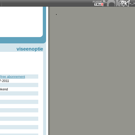
viseenoptie
free abonnement
7-2011
ekend