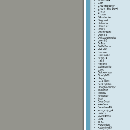
Chris1964
Cipri
CrazyRooster
Crazy_She-Devil
Crispy
Crown
DA-shooter
Dagonet
Dalando
Dan-Niet
Darcy
Decoyduck
Demise
Dirkvanginneke
down86
DrTran
DsKvEnLo
elske86
Female
FireSnake
fizgig74
Fok.r
fraxono
gallimaufrie
galop
GekkeHaan
Goofy666
Haye_
henk1988
henkzijlstra
Hooghlandertje
inkblisss
jeehaa
jennaney
jinxit
JoeyGnarf
jokefleur
Jonathan19
joris_vojn_ek
JosvG
jovink1963
Jozz
jp_f1
jvdweiden
kaderrino85