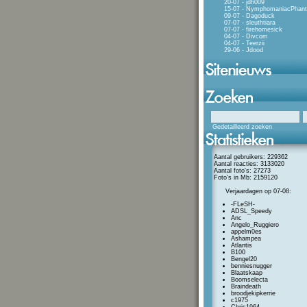
20-07 - jdh009
15-07 - NymphomaniacPhan
09-07 - Dagoduck
07-07 - sleuthtiara
07-07 - firehomesick
04-07 - Divcom
04-07 - Teerzii
29-06 - Jdood
Gedetailleerd zoeken
Aantal gebruikers: 229362
Aantal reacties: 3133020
Aantal foto's: 27273
Foto's in Mb: 2159120
Verjaardagen op 07-08:
-FLeSH-
ADSL_Speedy
Anc
Angelo_Ruggiero
appelm0es
Ashampea
Atlantis
B100
Bengel20
benniesnugger
Blaatskaap
Boomselecta
Braindeath
broodjekipkerrie
c1975