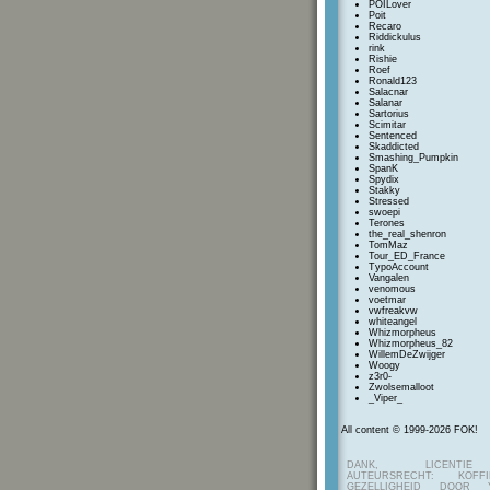
POILover
Poit
Recaro
Riddickulus
rink
Rishie
Roef
Ronald123
Salacnar
Salanar
Sartorius
Scimitar
Sentenced
Skaddicted
Smashing_Pumpkin
SpanK
Spydix
Stakky
Stressed
swoepi
Terones
the_real_shenron
TomMaz
Tour_ED_France
TypoAccount
Vangalen
venomous
voetmar
vwfreakvw
whiteangel
Whizmorpheus
Whizmorpheus_82
WillemDeZwijger
Woogy
z3r0-
Zwolsemalloot
_Viper_
All content © 1999-2026 FOK!
DANK, LICENTI
AUTEURSRECHT: KOF
GEZELLIGHEID DOOR Y