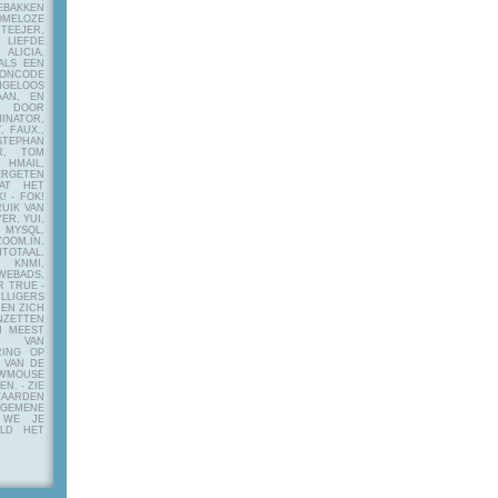
EBAKKEN
MELOZE
EJER,
LIEFDE
LICIA,
ALS EEN
RONCODE
ANGELOOS
AAN, EN
! DOOR
INATOR,
, FAUX.,
STEPHAN
ER, TOM
MAIL,
ERGETEN
AT HET
! - FOK!
UIK VAN
ER, YUI,
 MYSQL,
OOM.IN,
TAAL,
NMI,
WEBADS,
R TRUE -
ILLIGERS
 EN ZICH
NZETTEN
N MEEST
Y VAN
RING OP
 VAN DE
OWMOUSE
VEN.
- ZIE
AARDEN
EMENE
 WE JE
ELD HET