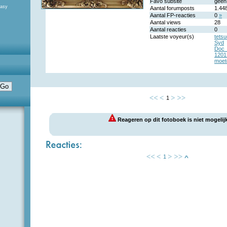
Favo subsite
geen
tasy
Aantal forumposts
1.44
Aantal FP-reacties
0
»
Aantal views
28
Aantal reacties
0
Laatste voyeur(s)
tets
Syd
Doc_
1201
moet
1
Reageren op dit fotoboek is niet mogelijk
1