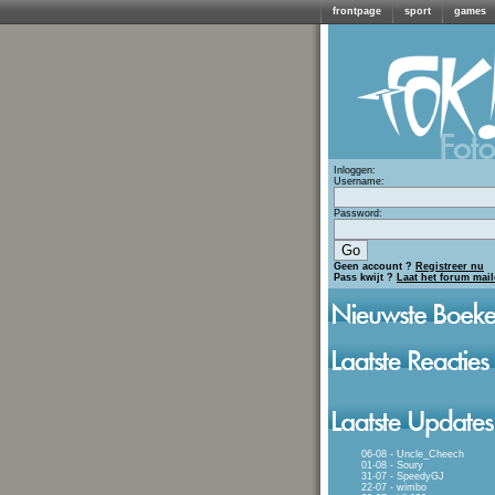
frontpage
sport
games
Inloggen:
Username:
Password:
Geen account ?
Registreer nu
Pass kwijt ?
Laat het forum mai
06-08 - Uncle_Cheech
01-08 - Soury
31-07 - SpeedyGJ
22-07 - wimbo