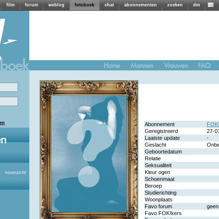
film
forum
weblog
fotoboek
chat
abonnementen
zoeken
dm
len
Abonnement
FOK!
Geregistreerd
27-0
Laatste update
-
Geslacht
Onb
Geboortedatum
Relatie
Seksualiteit
Kleur ogen
»
overzicht
Schoenmaat
Beroep
Studierichting
Woonplaats
Favo forum
geen
Favo FOK!kers