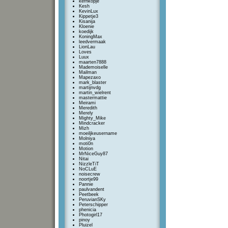
kernkopje
Kesh
KevinLux
Kippetje3
Kisanija
Kloenie
koedijk
KoningMax
leedvermaak
LionLau
Loves
Luux
maarten7888
Mademoiselle
Mailman
Mapezaxo
mark_blaster
martijnvdg
martin_wielrent
mastermattie
Meirami
Meredith
Merely
Mighty_Mike
Mindcracker
Mizh
moeiljkeusername
Molniya
moti0n
Motion
MrNiceGuy87
Nitai
NizzleTiT
NoCLuE
noisecrew
noortje99
Pannie
paulvandent
Peetbeek
PeruvianSKy
Peterschipper
phenicia
Photogirl17
pinoy
Pluizel