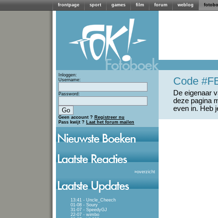
frontpage
sport
games
film
forum
weblog
fotob
Inloggen:
Code #F
Username:
De eigenaar va
Password:
deze pagina m
even in. Heb 
Geen account ?
Registreer nu
Pass kwijt ?
Laat het forum mailen
»
overzicht
13:41 - Uncle_Cheech
01-08 - Soury
31-07 - SpeedyGJ
22-07 - wimbo