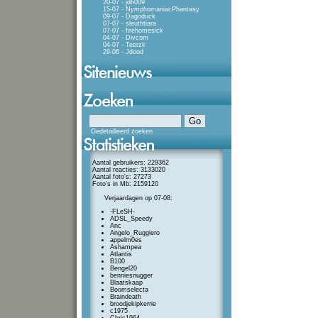
20-07 - jdh009
15-07 - NymphomaniacPhantasy
09-07 - Dagoduck
07-07 - sleuthtiara
07-07 - firehomesick
04-07 - Divcom
04-07 - Teerzii
29-06 - Jdood
Gedetailleerd zoeken
Aantal gebruikers: 229362
Aantal reacties: 3133020
Aantal foto's: 27273
Foto's in Mb: 2159120
Verjaardagen op 07-08:
-FLeSH-
ADSL_Speedy
Anc
Angelo_Ruggiero
appelm0es
Ashampea
Atlantis
B100
Bengel20
benniesnugger
Blaatskaap
Boomselecta
Braindeath
broodjekipkerrie
c1975