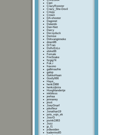
Chris1964
Cipri
CrazyRooster
Crazy_She-Devil
Crispy
Crown
DA-shooter
Dagonet
Dalando
Dan-Niet
Darcy
Decoyduck
Demise
Dirkvanginneke
down86
DrTran
DsKvEnLo
elske86
Female
FireSnake
fizgig74
Fok.r
fraxono
gallimaufrie
galop
GekkeHaan
Goofy666
Haye_
henk1988
henkzijlstra
Hooghlandertje
inkblisss
jeehaa
jennaney
jinxit
JoeyGnarf
jokefleur
Jonathan19
joris_vojn_ek
JosvG
jovink1963
Jozz
jp_f1
jvdweiden
kaderrino85