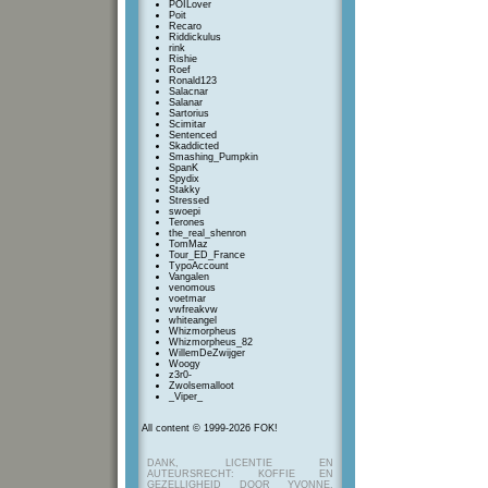
POILover
Poit
Recaro
Riddickulus
rink
Rishie
Roef
Ronald123
Salacnar
Salanar
Sartorius
Scimitar
Sentenced
Skaddicted
Smashing_Pumpkin
SpanK
Spydix
Stakky
Stressed
swoepi
Terones
the_real_shenron
TomMaz
Tour_ED_France
TypoAccount
Vangalen
venomous
voetmar
vwfreakvw
whiteangel
Whizmorpheus
Whizmorpheus_82
WillemDeZwijger
Woogy
z3r0-
Zwolsemalloot
_Viper_
All content © 1999-2026 FOK!
DANK, LICENTIE EN
AUTEURSRECHT: KOFFIE EN
GEZELLIGHEID DOOR YVONNE,