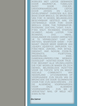
KOEKJES MET LIEFDE GEBAKKEN
DOOR KNORRETJE, TOMELOZE
INZET DOOR ITEEJER,
ONVOORWAARDELIJKE LIEFDE
DOOR JAYDEN EN ALICIA,
DEVELOPMENT OVERZIEN ALS EEN
BAAS DOOR BREULS. DE BRONCODE
VAN FOK! IS GEHEEL BELANGELOOS
BESCHIKBAAR GESTELD AAN, EN
ONTWIKKELD VOOR FOK! DOOR
BREULS, ZOEM, THE_TERMINATOR,
ROONAAN, JUICYHIL, LIGHT, FAUX.,
FYAH, KNUT, RICKMANS, STEPHAN
SCHMIDT, AIDAN LISTER, TOM
BUSKENS, DVZ, HMAIL,
HIGHLANDER EN DANNY (VERGETEN
JE TE VERMELDEN? LAAT HET
WETEN!), WAARVOOR DANK! - FOK!
MAAKT ONDER MEER GEBRUIK VAN
JQUERY, JQUERYUI, JWPLAYER, YUI,
FANCYBOX, JGROWL, PHP, MYSQL,
DBSIGHT, ANP, NOVUM, ZOOM.IN,
PROSHOTS, FILMTOTAAL,
WEERONLINE, KNMI,
GAMEWALLPAPERS.COM, WEBADS,
GOOGLEAP - HOSTING DOOR TRUE -
FOK! BEDANKT ALLE VRIJWILLIGERS
DIE FOK! MOGELIJK MAKEN EN ZICH
GEHEEL BELANGELOOS INZETTEN
VOOR DE TOFSTE SITE EN MEEST
SOCIALE COMMUNITY VAN
NEDERLAND - UITZONDERING OP
VOORGAANDE ZIJN DELEN VAN DE
BRONCODE DIE DOOR GLOWMOUSE
VOOR FOK! ZIJN GESCHREVEN.
- ZIE
DE ALGEMENE VOORWAARDEN
VOOR ONZE ALGEMENE
VOORWAARDEN - ZIJN WE JE
VERGETEN? MAIL OF MELD HET
EVEN IN FB!
disclaimer