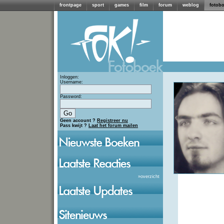
frontpage
sport
games
film
forum
weblog
fotob
Inloggen:
Username:
Password:
Geen account ?
Registreer nu
Pass kwijt ?
Laat het forum mailen
»
overzicht