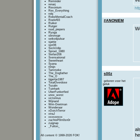
ve
Reminder
renarj
Rexonium
htt
Rex_Everything
robj
RobsMentalCoach
Roelof93
#ANONIEM
Ruiker
Rutger
We
ruud_piepers
Ryoga
sbronsge
seiko4pulsar
sjattie
sjor06
SockUdip
Sproet_1980
Stefan206
SvensationaI
Sweetheart
Syana
t0nijn
Tammeke
The_Dogfather
s00z
The_O
tijgertje1987
geboren voor het
TotalOverdose
geluk
Tozalin
Tuinhark
UberFunkerfied
unox_worst
victorinus
Wijnand
Wim-Deetman
Wonderaar
xDutchTerror
xtraJ
xxxsxexxx
zachteP0rn0sn0r
zuignap
_Fulton_
al
h
All content © 1999-2026 FOK!