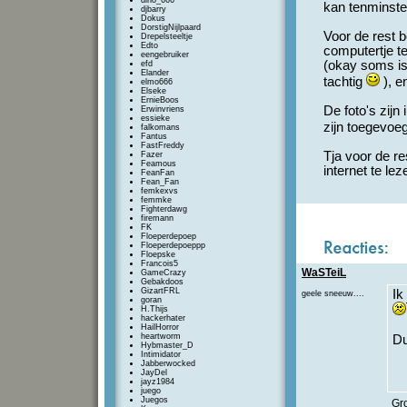
dino_666
kan tenminste
djbarry
Dokus
DorstigNijlpaard
Voor de rest 
Drepelsteeltje
Edto
computertje te
eengebruiker
(okay soms is 
efd
Elander
tachtig
), e
elmo666
Elseke
ErnieBoos
De foto's zijn
Erwinvriens
essieke
zijn toegevoe
falkomans
Fantus
FastFreddy
Tja voor de re
Fazer
Feamous
internet te lez
FeanFan
Fean_Fan
femkexvs
femmke
Fighterdawg
firemann
FK
Floeperdepoep
Floeperdepoeppp
Floepske
Francois5
WaSTeiL
GameCrazy
Gebakdoos
GizartFRL
Ik
geele sneeuw....
goran
H.Thijs
hackerhater
HailHorror
heartworm
Du
Hybmaster_D
Intimidator
Jabberwocked
JayDel
jayz1984
juego
Juegos
Gr