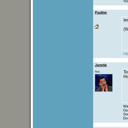
You
Pauline
Ie
(W
htt
Janetje
To
Nee.
Ho
Wat
Ga 
Som
Do