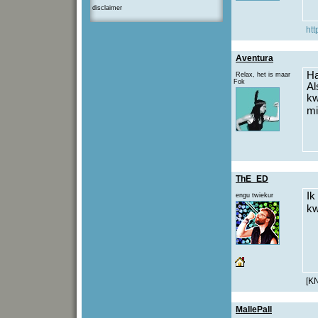
disclaimer
htt
Aventura
Ha
Relax, het is maar
Fok
Al
kw
mi
ThE_ED
Ik
engu twiekur
kw
[K
MallePall