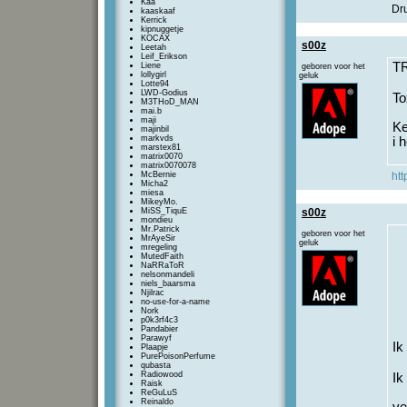
Kaa
Dru
kaaskaaf
Kerrick
kipnuggetje
KOCAX
s00z
Leetah
Leif_Erikson
TR
Liene
geboren voor het
lollygirl
geluk
Lotte94
LWD-Godius
To
M3THoD_MAN
mai.b
maji
Ke
majinbil
markvds
i 
marstex81
matrix0070
matrix0070078
McBernie
htt
Micha2
miesa
MikeyMo.
MiSS_TiquE
s00z
mondieu
Mr.Patrick
geboren voor het
MrAyeSir
geluk
mregeling
MutedFaith
NaRRaToR
nelsonmandeli
niels_baarsma
Njilrac
no-use-for-a-name
Nork
p0k3rf4c3
Pandabier
Parawyf
Ik
Plaapje
PurePoisonPerfume
qubasta
Radiowood
Ik
Raisk
ReGuLuS
Reinaldo