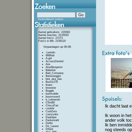
Gedetailleerd zoeken
Aantal gebruikers: 229362
Aantal reacties: 3133020
Aantal foto's: 27273
Foto's in Mb: 2159120
Verjaardagen op 06-08:
-Leetah-
666bob
A-girl
AccessDenied
Ans
AtseBenjamin
Babettie
Bad_Company
Batsenegger
bee_aka_bas
Boon1278
braez
broeskie
Buggle
burtmobile
buurvrouw4
b_Lebowski
C0mB0
Ik dacht laat
ChocoFan
coolnhl
CoolZero
crazysoks
Ik woon in het
Daantjee
ander volk toc
Darkenrahl
Deflin
Ik ben inmidd
De_Lauwe
nog steeds op
Dftpol