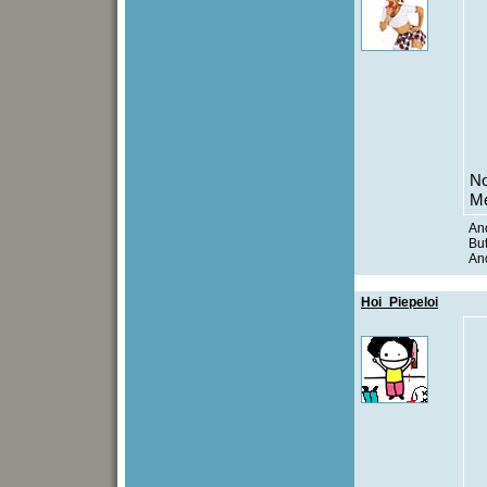
No
M
And
But
And
Hoi_Piepeloi