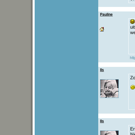
Pauline
ui
w
htt
Ils
Zo
Ils
Er
Ni