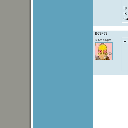
Is
Ik
co
B03FJ3
Ik ben single!
Ha