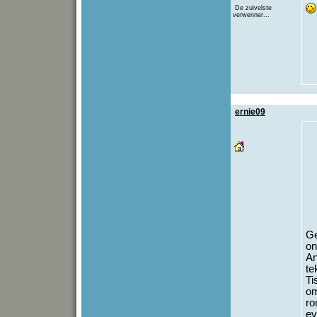
De zuivelste
verwenner...
ernie09
Ge
on
An
te
Ti
om
ro
ev