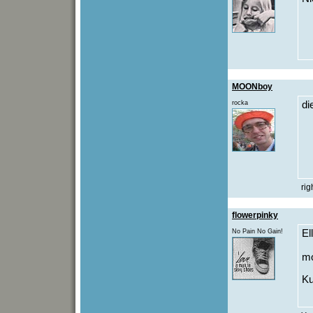
MOONboy
rocka
di
rig
flowerpinky
No Pain No Gain!
El
mo
Ku