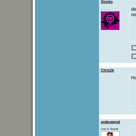
Stretto
di
..........
no
╔
╚
╔
╚
Chriz2k
Ho
ondeugend
Lost in Sound