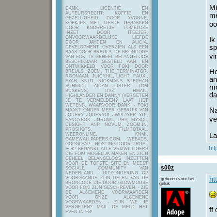
Mi
DANK, LICENTIE EN
AUTEURSRECHT: KOFFIE EN
me
GEZELLIGHEID DOOR YVONNE,
KOEKJES MET LIEFDE GEBAKKEN
oo
DOOR KNORRETJE, TOMELOZE
INZET DOOR ITEEJER,
ONVOORWAARDELIJKE LIEFDE
Ik
DOOR JAYDEN EN ALICIA,
sp
DEVELOPMENT OVERZIEN ALS EEN
BAAS DOOR BREULS. DE BRONCODE
vi
VAN FOK! IS GEHEEL BELANGELOOS
BESCHIKBAAR GESTELD AAN, EN
ONTWIKKELD VOOR FOK! DOOR
He
BREULS, ZOEM, THE_TERMINATOR,
ROONAAN, JUICYHIL, LIGHT, FAUX.,
an
FYAH, KNUT, RICKMANS, STEPHAN
SCHMIDT, AIDAN LISTER, TOM
mo
BUSKENS, DVZ, HMAIL,
da
HIGHLANDER EN DANNY (VERGETEN
JE TE VERMELDEN? LAAT HET
WETEN!), WAARVOOR DANK! - FOK!
Na
MAAKT ONDER MEER GEBRUIK VAN
JQUERY, JQUERYUI, JWPLAYER, YUI,
ve
FANCYBOX, JGROWL, PHP, MYSQL,
DBSIGHT, ANP, NOVUM, ZOOM.IN,
PROSHOTS, FILMTOTAAL,
WEERONLINE, KNMI,
La
GAMEWALLPAPERS.COM, WEBADS,
GOOGLEAP - HOSTING DOOR TRUE -
htt
FOK! BEDANKT ALLE VRIJWILLIGERS
DIE FOK! MOGELIJK MAKEN EN ZICH
GEHEEL BELANGELOOS INZETTEN
VOOR DE TOFSTE SITE EN MEEST
s00z
SOCIALE COMMUNITY VAN
NEDERLAND - UITZONDERING OP
VOORGAANDE ZIJN DELEN VAN DE
ht
geboren voor het
BRONCODE DIE DOOR GLOWMOUSE
geluk
VOOR FOK! ZIJN GESCHREVEN.
- ZIE
DE ALGEMENE VOORWAARDEN
VOOR ONZE ALGEMENE
VOORWAARDEN - ZIJN WE JE
VERGETEN? MAIL OF MELD HET
ff
EVEN IN FB!