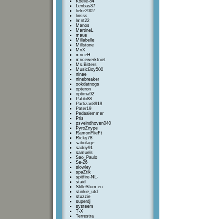
Koelie-84
Lenbas87
lieke2002
linsss
lmnt22
Manos
MartineL
maue
Millabelle
Millstone
MnX
mriceH
mricewerktniet
Ms.Bitters
MusicBoy500
ninae
ninebreaker
ookdatnogs
opteron
optima92
Pablo88
Partizan8919
Pater19
Pedaalemmer
Pris
psveindhoven040
PyroZnype
RamonFlieFt
Ricky78
sabotage
sadriy91
samuels
Sao_Paulo
Se-26
slowley
spaZtik
spitfire-NL-
staid
StilleStormen
stinkie_utd
stuzzie
superdj
systeem
T-X
Terrestra