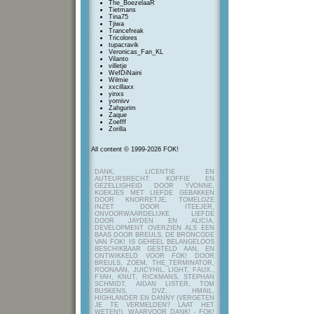
The_BoezelaaR
Tietmans
Tina75
Tjiwa
Trancefreak
Tricolores
tupacravik
Veronicas_Fan_KL
Vilanto
villetje
WefDiNaini
Wilmie
xxcillaxx
yinxs
yornivv
Zahgurim
Zaque
Zoefff
Zorilla
All content © 1999-2026 FOK!
DANK, LICENTIE EN
AUTEURSRECHT: KOFFIE EN
GEZELLIGHEID DOOR YVONNE,
KOEKJES MET LIEFDE GEBAKKEN
DOOR KNORRETJE, TOMELOZE
INZET DOOR ITEEJER,
ONVOORWAARDELIJKE LIEFDE
DOOR JAYDEN EN ALICIA,
DEVELOPMENT OVERZIEN ALS EEN
BAAS DOOR BREULS. DE BRONCODE
VAN FOK! IS GEHEEL BELANGELOOS
BESCHIKBAAR GESTELD AAN, EN
ONTWIKKELD VOOR FOK! DOOR
BREULS, ZOEM, THE_TERMINATOR,
ROONAAN, JUICYHIL, LIGHT, FAUX.,
FYAH, KNUT, RICKMANS, STEPHAN
SCHMIDT, AIDAN LISTER, TOM
BUSKENS, DVZ, HMAIL,
HIGHLANDER EN DANNY (VERGETEN
JE TE VERMELDEN? LAAT HET
WETEN!), WAARVOOR DANK! - FOK!