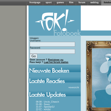
frontpage
sport
games
film
forum
weblog
fotob
Inloggen:
Username:
Password:
Geen account ?
Registreer nu
Pass kwijt ?
Laat het forum mailen
»
overzicht
06-08 - Uncle_Cheech
01-08 - Soury
31-07 - SpeedyGJ
22-07 - wimbo