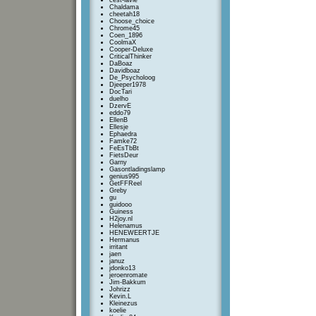
cest-lavie
Chaldama
cheetah18
Choose_choice
Chrome45
Coen_1896
CoolmaX
Cooper-Deluxe
CriticalThinker
DaBoaz
Davidboaz
De_Psycholoog
Djeeper1978
DocTari
duelho
DzervE
eddo79
EllenB
Ellesje
Ephaedra
Famke72
FeEsTbBt
FietsDeur
Garny
Gasontladingslamp
genius995
GetFFReel
Greby
gu
guidooo
Guiness
H2joy.nl
Helenamus
HENEWEERTJE
Hermanus
irritant
jaen
januz
jdonko13
jeroenromate
Jim-Bakkum
Johrizz
Kevin.L
Kleinezus
koelie