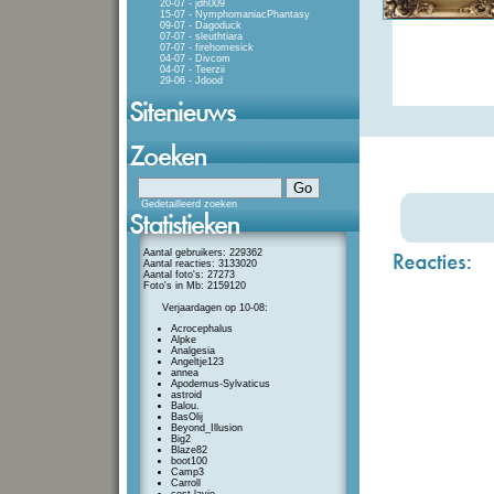
20-07 - jdh009
15-07 - NymphomaniacPhantasy
09-07 - Dagoduck
07-07 - sleuthtiara
07-07 - firehomesick
04-07 - Divcom
04-07 - Teerzii
29-06 - Jdood
Gedetailleerd zoeken
Aantal gebruikers: 229362
Aantal reacties: 3133020
Aantal foto's: 27273
Foto's in Mb: 2159120
Verjaardagen op 10-08:
Acrocephalus
Alpke
Analgesia
Angeltje123
annea
Apodemus-Sylvaticus
astroid
Balou.
BasOlij
Beyond_Illusion
Big2
Blaze82
boot100
Camp3
Carroll