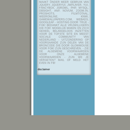
MAAKT ONDER MEER GEBRUIK VAN
JQUERY, JQUERYUI, JWPLAYER, YUI,
FANCYBOX, JGROWL, PHP, MYSQL,
DBSIGHT, ANP, NOVUM, ZOOM.IN,
PROSHOTS, FILMTOTAAL,
WEERONLINE, KNMI,
GAMEWALLPAPERS.COM, WEBADS,
GOOGLEAP - HOSTING DOOR TRUE -
FOK! BEDANKT ALLE VRIJWILLIGERS
DIE FOK! MOGELIJK MAKEN EN ZICH
GEHEEL BELANGELOOS INZETTEN
VOOR DE TOFSTE SITE EN MEEST
SOCIALE COMMUNITY VAN
NEDERLAND - UITZONDERING OP
VOORGAANDE ZIJN DELEN VAN DE
BRONCODE DIE DOOR GLOWMOUSE
VOOR FOK! ZIJN GESCHREVEN.
- ZIE
DE ALGEMENE VOORWAARDEN
VOOR ONZE ALGEMENE
VOORWAARDEN - ZIJN WE JE
VERGETEN? MAIL OF MELD HET
EVEN IN FB!
disclaimer