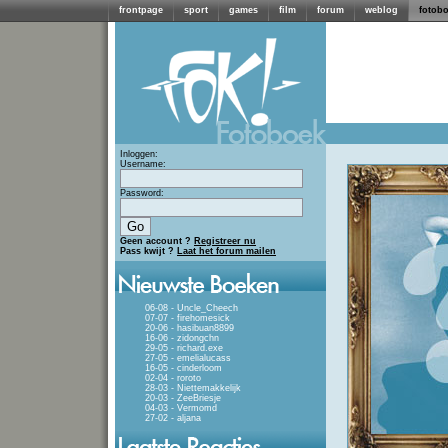
frontpage
sport
games
film
forum
weblog
fotob
Inloggen:
Username:
Password:
Geen account ?
Registreer nu
Pass kwijt ?
Laat het forum mailen
06-08 - Uncle_Cheech
07-07 - firehomesick
20-06 - hasibuan8899
16-06 - zidongchn
29-05 - richard.exe
27-05 - emelialucass
16-05 - cinderloom
02-04 - roroto
28-03 - Niettemakkelijk
20-03 - ZeeBriesje
04-03 - Vermomd
27-02 - aljana