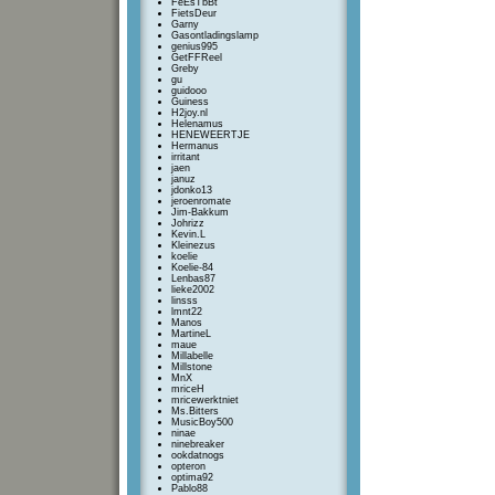
FeEsTbBt
FietsDeur
Garny
Gasontladingslamp
genius995
GetFFReel
Greby
gu
guidooo
Guiness
H2joy.nl
Helenamus
HENEWEERTJE
Hermanus
irritant
jaen
januz
jdonko13
jeroenromate
Jim-Bakkum
Johrizz
Kevin.L
Kleinezus
koelie
Koelie-84
Lenbas87
lieke2002
linsss
lmnt22
Manos
MartineL
maue
Millabelle
Millstone
MnX
mriceH
mricewerktniet
Ms.Bitters
MusicBoy500
ninae
ninebreaker
ookdatnogs
opteron
optima92
Pablo88