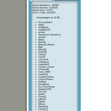
Aantal gebruikers: 229362
Aantal reacties: 3133020
Aantal foto's: 27273
Foto's in Mb: 2159120
Verjaardagen op 10-08:
Acrocephalus
Alpke
Analgesia
Angeltje123
annea
Apodemus-Sylvaticus
astroid
Balou.
BasOlij
Beyond_Illusion
Big2
Blaze82
boot100
Camp3
Carroll
cest-lavie
Chaldama
cheetah18
Choose_choice
Chrome45
Coen_1896
CoolmaX
Cooper-Deluxe
CriticalThinker
DaBoaz
Davidboaz
De_Psycholoog
Djeeper1978
DocTari
duelho
DzervE
eddo79
EllenB
Ellesje
Ephaedra
Famke72