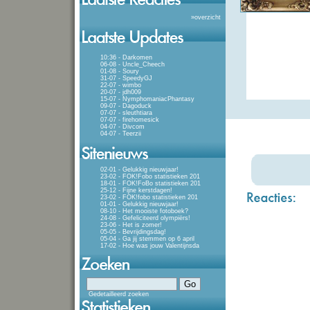
»
overzicht
10:36 - Darkomen
06-08 - Uncle_Cheech
01-08 - Soury
31-07 - SpeedyGJ
22-07 - wimbo
20-07 - jdh009
15-07 - NymphomaniacPhantasy
09-07 - Dagoduck
07-07 - sleuthtiara
07-07 - firehomesick
04-07 - Divcom
04-07 - Teerzii
02-01 - Gelukkig nieuwjaar!
23-02 - FOK!Fobo statistieken 201
18-01 - FOK!FoBo statistieken 201
25-12 - Fijne kerstdagen!
23-02 - FOK!fobo statistieken 201
01-01 - Gelukkig nieuwjaar!
08-10 - Het mooiste fotoboek?
24-08 - Gefeliciteerd olympiërs!
23-06 - Het is zomer!
05-05 - Bevrijdingsdag!
05-04 - Ga jij stemmen op 6 april
17-02 - Hoe was jouw Valentijnsda
Gedetailleerd zoeken