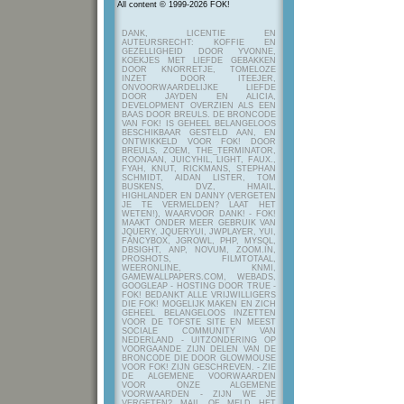
All content © 1999-2026 FOK!
DANK, LICENTIE EN
AUTEURSRECHT: KOFFIE EN
GEZELLIGHEID DOOR YVONNE,
KOEKJES MET LIEFDE GEBAKKEN
DOOR KNORRETJE, TOMELOZE
INZET DOOR ITEEJER,
ONVOORWAARDELIJKE LIEFDE
DOOR JAYDEN EN ALICIA,
DEVELOPMENT OVERZIEN ALS EEN
BAAS DOOR BREULS. DE BRONCODE
VAN FOK! IS GEHEEL BELANGELOOS
BESCHIKBAAR GESTELD AAN, EN
ONTWIKKELD VOOR FOK! DOOR
BREULS, ZOEM, THE_TERMINATOR,
ROONAAN, JUICYHIL, LIGHT, FAUX.,
FYAH, KNUT, RICKMANS, STEPHAN
SCHMIDT, AIDAN LISTER, TOM
BUSKENS, DVZ, HMAIL,
HIGHLANDER EN DANNY (VERGETEN
JE TE VERMELDEN? LAAT HET
WETEN!), WAARVOOR DANK! - FOK!
MAAKT ONDER MEER GEBRUIK VAN
JQUERY, JQUERYUI, JWPLAYER, YUI,
FANCYBOX, JGROWL, PHP, MYSQL,
DBSIGHT, ANP, NOVUM, ZOOM.IN,
PROSHOTS, FILMTOTAAL,
WEERONLINE, KNMI,
GAMEWALLPAPERS.COM, WEBADS,
GOOGLEAP - HOSTING DOOR TRUE -
FOK! BEDANKT ALLE VRIJWILLIGERS
DIE FOK! MOGELIJK MAKEN EN ZICH
GEHEEL BELANGELOOS INZETTEN
VOOR DE TOFSTE SITE EN MEEST
SOCIALE COMMUNITY VAN
NEDERLAND - UITZONDERING OP
VOORGAANDE ZIJN DELEN VAN DE
BRONCODE DIE DOOR GLOWMOUSE
VOOR FOK! ZIJN GESCHREVEN.
- ZIE
DE ALGEMENE VOORWAARDEN
VOOR ONZE ALGEMENE
VOORWAARDEN - ZIJN WE JE
VERGETEN? MAIL OF MELD HET