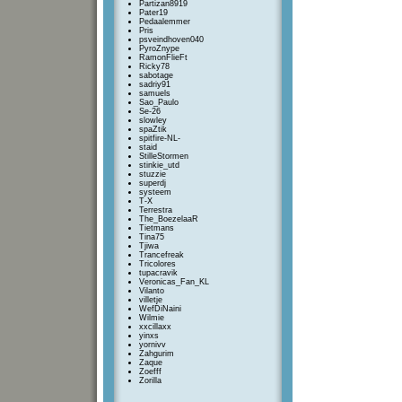
Partizan8919
Pater19
Pedaalemmer
Pris
psveindhoven040
PyroZnype
RamonFlieFt
Ricky78
sabotage
sadriy91
samuels
Sao_Paulo
Se-26
slowley
spaZtik
spitfire-NL-
staid
StilleStormen
stinkie_utd
stuzzie
superdj
systeem
T-X
Terrestra
The_BoezelaaR
Tietmans
Tina75
Tjiwa
Trancefreak
Tricolores
tupacravik
Veronicas_Fan_KL
Vilanto
villetje
WefDiNaini
Wilmie
xxcillaxx
yinxs
yornivv
Zahgurim
Zaque
Zoefff
Zorilla