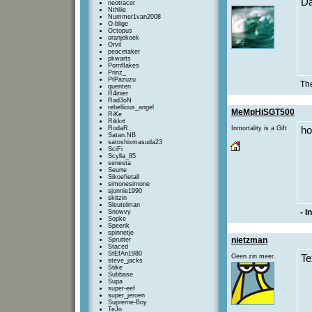
Da
neotracer
Nthliie
Nummer1van2008
O-blige
Octopus
oranjekoek
Orvil
peacetaker
pkwarts
PornfIakes
Prinz_
PtPazuzu
The
quenten
R4inier
Rad3oN
rebellious_angel
MeMpHiSGT500
RiKe
Rikkrt
RodaR
Inmortality is a Gift
ho
Satan.NB
satoshixmasuda23
SciFi
Scylla_85
senesta
Seurte
Sikoefietall
simonesimone
sjonnie1990
skitzin
Sleutelman
- I
Snowvy
Sopke
Speerik
spinnetje
nietzman
Sprutter
Staced
StEfAn1980
Geen zin meer.
Te
steve_jacks
Stike
Subbase
Supa
super-eef
super_jeroen
Supreme-Boy
TeJo