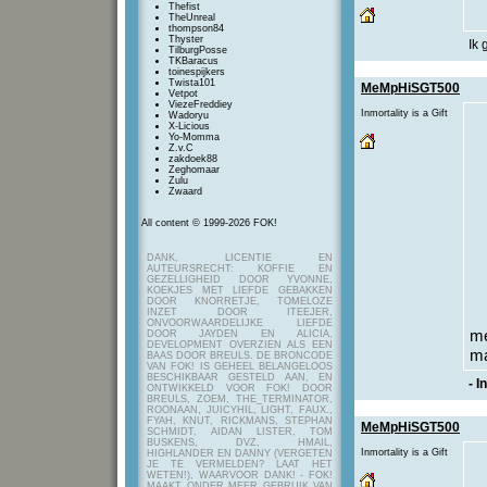
Thefist
TheUnreal
thompson84
Thyster
Ik 
TilburgPosse
TKBaracus
toinespijkers
Twista101
MeMpHiSGT500
Vetpot
ViezeFreddiey
Inmortality is a Gift
Wadoryu
X-Licious
Yo-Momma
Z.v.C
zakdoek88
Zeghomaar
Zulu
Zwaard
All content © 1999-2026 FOK!
DANK, LICENTIE EN
AUTEURSRECHT: KOFFIE EN
GEZELLIGHEID DOOR YVONNE,
KOEKJES MET LIEFDE GEBAKKEN
DOOR KNORRETJE, TOMELOZE
INZET DOOR ITEEJER,
ONVOORWAARDELIJKE LIEFDE
me
DOOR JAYDEN EN ALICIA,
DEVELOPMENT OVERZIEN ALS EEN
ma
BAAS DOOR BREULS. DE BRONCODE
VAN FOK! IS GEHEEL BELANGELOOS
BESCHIKBAAR GESTELD AAN, EN
- I
ONTWIKKELD VOOR FOK! DOOR
BREULS, ZOEM, THE_TERMINATOR,
ROONAAN, JUICYHIL, LIGHT, FAUX.,
FYAH, KNUT, RICKMANS, STEPHAN
MeMpHiSGT500
SCHMIDT, AIDAN LISTER, TOM
BUSKENS, DVZ, HMAIL,
Inmortality is a Gift
HIGHLANDER EN DANNY (VERGETEN
JE TE VERMELDEN? LAAT HET
WETEN!), WAARVOOR DANK! - FOK!
MAAKT ONDER MEER GEBRUIK VAN