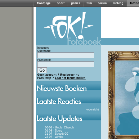
frontpage
sport
games
film
forum
weblog
fotob
Inloggen:
Username:
Password:
Geen account ?
Registreer nu
Pass kwijt ?
Laat het forum mailen
»
overzicht
06-08 - Uncle_Cheech
01-08 - Soury
31-07 - SpeedyGJ
22-07 - wimbo