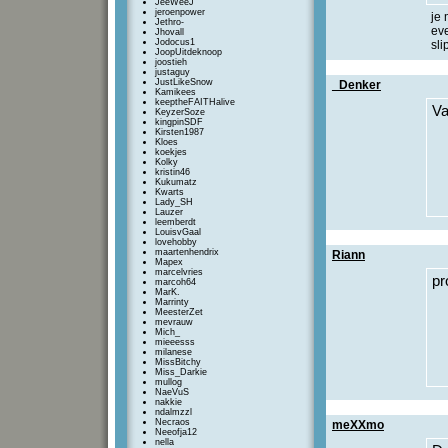
JeeWeeJ
jeroenpower
je 
Jethro-
eve
Jhovall
Jodocus1
sli
JoopUitdeknoop
joostieh
justaguy
JustLikeSnow
_Denker
Kamikees
keeptheFAITHalive
Va
KeyzerSoze
kingpinSDF
Kirsten1987
Kloes
koekjes
Kolky
kristin46
Kukumatz
Kwarts
Lady_SH
Lauzer
leemberdt
LouisvGaal
lovehobby
maartenhendrix
Riann
Mapex
marcelvries
pr
marcoh64
MarK.
Marrinty
MeesterZet
mevrauw
Mich_
mieeesss
milanese
MissBitchy
Miss_Darkie
mullog
NaeVuS
nakkie
ndalmzzl
Necraos
meXXmo
Neeofja12
nella