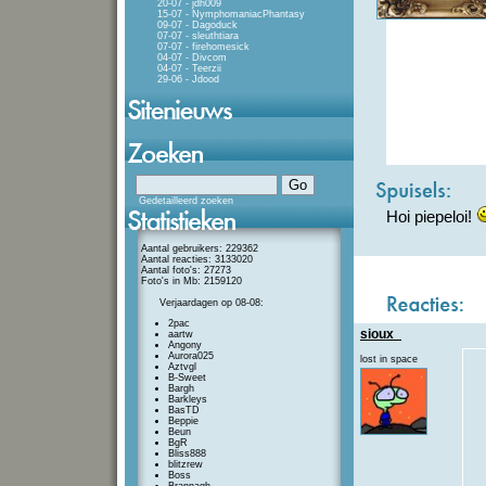
20-07 - jdh009
15-07 - NymphomaniacPhantasy
09-07 - Dagoduck
07-07 - sleuthtiara
07-07 - firehomesick
04-07 - Divcom
04-07 - Teerzii
29-06 - Jdood
Gedetailleerd zoeken
Hoi piepeloi!
Aantal gebruikers: 229362
Aantal reacties: 3133020
Aantal foto's: 27273
Foto's in Mb: 2159120
Verjaardagen op 08-08:
2pac
sioux_
aartw
Angony
Aurora025
lost in space
Aztvgl
B-Sweet
Bargh
Barkleys
BasTD
Beppie
Beun
BgR
Bliss888
blitzrew
Boss