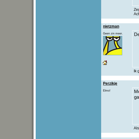
Ze
Ach
nietzman
Geen zin meer.
De
Ik 
Perzikje
Elmo!
Mo
ga
Als