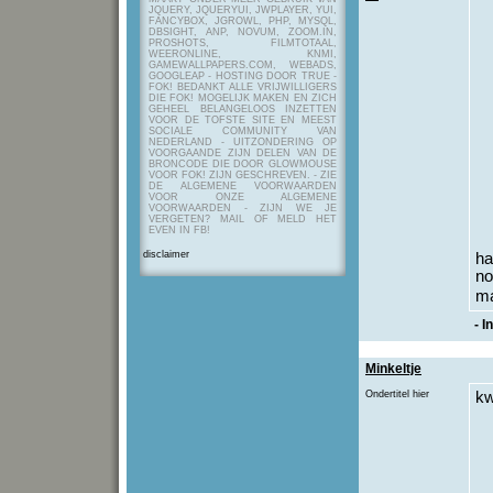
JQUERY, JQUERYUI, JWPLAYER, YUI,
FANCYBOX, JGROWL, PHP, MYSQL,
DBSIGHT, ANP, NOVUM, ZOOM.IN,
PROSHOTS, FILMTOTAAL,
WEERONLINE, KNMI,
GAMEWALLPAPERS.COM, WEBADS,
GOOGLEAP - HOSTING DOOR TRUE -
FOK! BEDANKT ALLE VRIJWILLIGERS
DIE FOK! MOGELIJK MAKEN EN ZICH
GEHEEL BELANGELOOS INZETTEN
VOOR DE TOFSTE SITE EN MEEST
SOCIALE COMMUNITY VAN
NEDERLAND - UITZONDERING OP
VOORGAANDE ZIJN DELEN VAN DE
BRONCODE DIE DOOR GLOWMOUSE
VOOR FOK! ZIJN GESCHREVEN.
- ZIE
DE ALGEMENE VOORWAARDEN
VOOR ONZE ALGEMENE
VOORWAARDEN - ZIJN WE JE
VERGETEN? MAIL OF MELD HET
EVEN IN FB!
disclaimer
h
no
ma
- I
Minkeltje
Ondertitel hier
kw