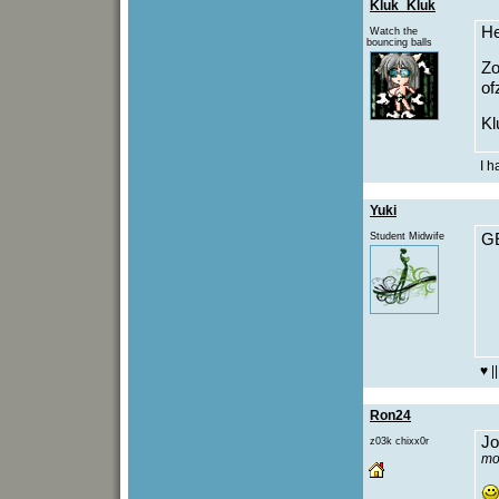
Kluk_Kluk
He
Watch the
bouncing balls
Zo
of
Kl
I h
Yuki
Student Midwife
GE
♥ |
Ron24
Jo
z03k chixx0r
mo