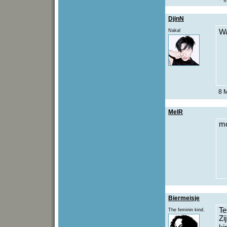
DjinN
Nakal
Wa
8 
MelR
mo
Biermeisje
Te
The feminin kind.
Zi