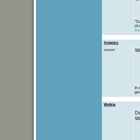
"Su
of 
Ro
Angeles
Wa
Verliefd!!
In 
ge
Wolkje
Da
Wa