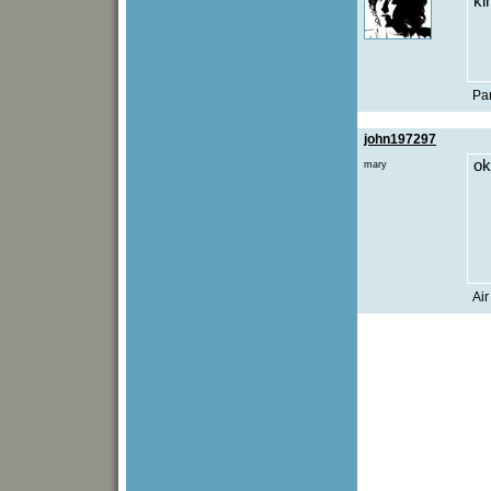
ki
Pan
john197297
o
mary
Ai