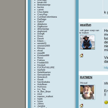
Brannagh
break-kid
Brekebeentje
buckie
canntt
k 
ChocAdelic
CrazyRay
CumbiaColombiana
DaiSaigo
DaKeY
didadurex
pea4fun
Digillusion
dirkertjedap
He
valt geen soep van
doghound
te maken
DoingK
me
Droxz
lu
Dwork
Edwin---
de
eenink03
ni
einstein2005
Elmooo
mi
elvad
espa88
Esteban899
Vi
fhorst
Foklore
da
Freddie555
frisotjuh
htt
FUCKxFAILURE
Garfield
GeileMaarten
Gemaskerde
RATMEN
GotenksS
Goudt
hasnikababa
st
!Hcsud
HolyBean
Humswa
Ice_Tea
En
Ik_Ben_Brian
insul
!!
iraanse_malloot
Isjiek
Ivoos
J3thro
Jazpkip