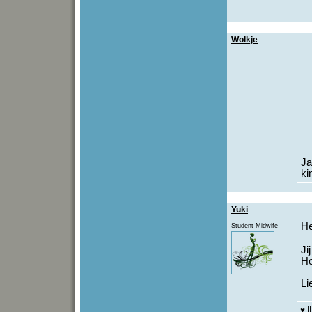
Wolkje
Ja
ki
Yuki
He
Student Midwife
Ji
Ho
Li
♥ |