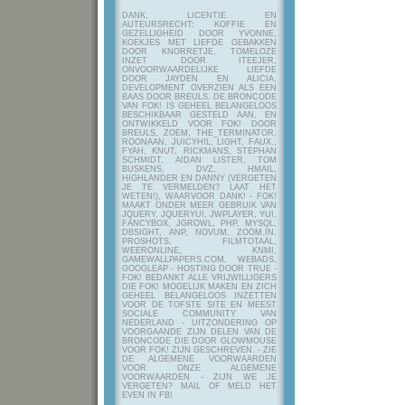
DANK, LICENTIE EN
AUTEURSRECHT: KOFFIE EN
GEZELLIGHEID DOOR YVONNE,
KOEKJES MET LIEFDE GEBAKKEN
DOOR KNORRETJE, TOMELOZE
INZET DOOR ITEEJER,
ONVOORWAARDELIJKE LIEFDE
DOOR JAYDEN EN ALICIA,
DEVELOPMENT OVERZIEN ALS EEN
BAAS DOOR BREULS. DE BRONCODE
VAN FOK! IS GEHEEL BELANGELOOS
BESCHIKBAAR GESTELD AAN, EN
ONTWIKKELD VOOR FOK! DOOR
BREULS, ZOEM, THE_TERMINATOR,
ROONAAN, JUICYHIL, LIGHT, FAUX.,
FYAH, KNUT, RICKMANS, STEPHAN
SCHMIDT, AIDAN LISTER, TOM
BUSKENS, DVZ, HMAIL,
HIGHLANDER EN DANNY (VERGETEN
JE TE VERMELDEN? LAAT HET
WETEN!), WAARVOOR DANK! - FOK!
MAAKT ONDER MEER GEBRUIK VAN
JQUERY, JQUERYUI, JWPLAYER, YUI,
FANCYBOX, JGROWL, PHP, MYSQL,
DBSIGHT, ANP, NOVUM, ZOOM.IN,
PROSHOTS, FILMTOTAAL,
WEERONLINE, KNMI,
GAMEWALLPAPERS.COM, WEBADS,
GOOGLEAP - HOSTING DOOR TRUE -
FOK! BEDANKT ALLE VRIJWILLIGERS
DIE FOK! MOGELIJK MAKEN EN ZICH
GEHEEL BELANGELOOS INZETTEN
VOOR DE TOFSTE SITE EN MEEST
SOCIALE COMMUNITY VAN
NEDERLAND - UITZONDERING OP
VOORGAANDE ZIJN DELEN VAN DE
BRONCODE DIE DOOR GLOWMOUSE
VOOR FOK! ZIJN GESCHREVEN.
- ZIE
DE ALGEMENE VOORWAARDEN
VOOR ONZE ALGEMENE
VOORWAARDEN - ZIJN WE JE
VERGETEN? MAIL OF MELD HET
EVEN IN FB!