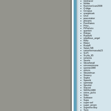
neotracer
Nthliie
Nummer1van2008
O-blige
Octopus
oranjekoek
Orvil
peacetaker
pkwarts
PornfIakes
Prinz_
PtPazuzu
quenten
R4inier
Rad3oN
rebellious_angel
RiKe
Rikkrt
RodaR
Satan.NB
satoshixmasuda23
SciFi
Scylla_85
senesta
Seurte
Sikoefietall
simonesimone
sjonnie1990
skitzin
Sleutelman
Snowvy
Sopke
Speerik
spinnetje
Sprutter
Staced
StEfAn1980
steve_jacks
Stike
Subbase
Supa
super-eef
super_jeroen
Supreme-Boy
TeJo