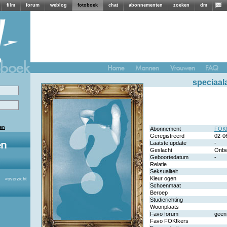
film
forum
weblog
fotoboek
chat
abonnementen
zoeken
dm
speciaal
len
Abonnement
FOK!
Geregistreerd
02-0
Laatste update
-
Geslacht
Onb
Geboortedatum
-
Relatie
Seksualiteit
Kleur ogen
»
overzicht
Schoenmaat
Beroep
Studierichting
Woonplaats
Favo forum
geen
Favo FOK!kers