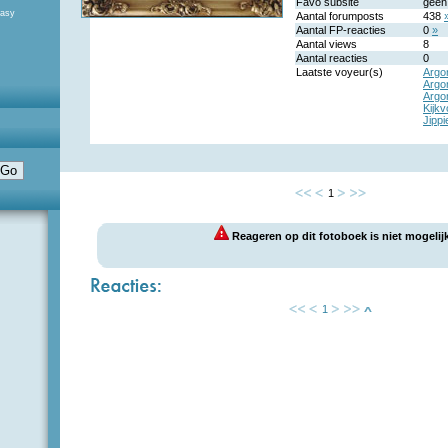
Favo subsite
geen
tasy
Aantal forumposts
438
Aantal FP-reacties
0
»
Aantal views
8
Aantal reacties
0
Laatste voyeur(s)
Argo
Argo
Argo
Kijkv
Jippi
1
Reageren op dit fotoboek is niet mogelijk
1