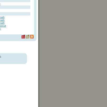
»
nath
nath
nath
ooruit
e
.