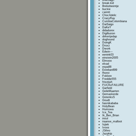
Brannagh
break-kid
Brekebeentje
buckie
canntt
ChocAdelic
CrazyRay
CumbiaColombiana
DaiSaigo
DaKeY
didadurex
Digillusion
dirkertjedap
doghound
DoingK
Droxz
Dwork
Edwin---
eenink03
einstein2005
Elmooo
elvad
espa88
Esteban899
fhorst
Foklore
Freddie555
frisotjuh
FUCKxFAILURE
Garfield
GeileMaarten
Gemaskerde
GotenksS
Goudt
hasnikababa
HolyBean
Humswa
Ice_Tea
Ik_Ben_Brian
insul
iraanse_malloot
Isjiek
Ivoos
J3thro
Jazpkip