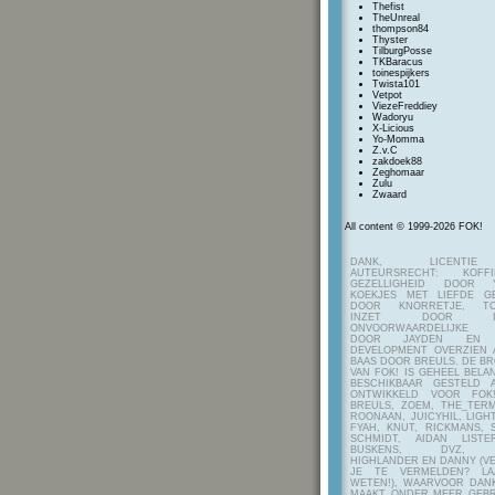
Thefist
TheUnreal
thompson84
Thyster
TilburgPosse
TKBaracus
toinespijkers
Twista101
Vetpot
ViezeFreddiey
Wadoryu
X-Licious
Yo-Momma
Z.v.C
zakdoek88
Zeghomaar
Zulu
Zwaard
All content © 1999-2026 FOK!
DANK, LICENTI
AUTEURSRECHT: KOF
GEZELLIGHEID DOOR Y
KOEKJES MET LIEFDE G
DOOR KNORRETJE, TO
INZET DOOR ITE
ONVOORWAARDELIJKE 
DOOR JAYDEN EN A
DEVELOPMENT OVERZIEN 
BAAS DOOR BREULS. DE B
VAN FOK! IS GEHEEL BEL
BESCHIKBAAR GESTELD 
ONTWIKKELD VOOR FOK
BREULS, ZOEM, THE_TERM
ROONAAN, JUICYHIL, LIGHT
FYAH, KNUT, RICKMANS, 
SCHMIDT, AIDAN LIST
BUSKENS, DVZ, H
HIGHLANDER EN DANNY (V
JE TE VERMELDEN? LA
WETEN!), WAARVOOR DANK
MAAKT ONDER MEER GEBR