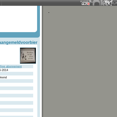
aangemeldvoorbier
free abonnement
6-2014
ekend