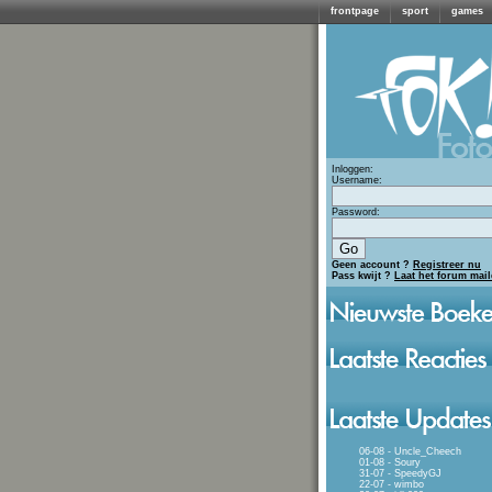
frontpage
sport
games
Inloggen:
Username:
Password:
Geen account ?
Registreer nu
Pass kwijt ?
Laat het forum mai
06-08 - Uncle_Cheech
01-08 - Soury
31-07 - SpeedyGJ
22-07 - wimbo