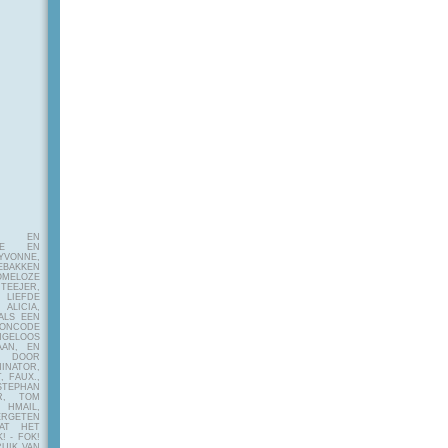
E EN
FIE EN
VONNE,
EBAKKEN
MELOZE
EJER,
LIEFDE
LICIA,
ALS EEN
RONCODE
ANGELOOS
AAN, EN
! DOOR
INATOR,
, FAUX.,
STEPHAN
ER, TOM
MAIL,
ERGETEN
AT HET
! - FOK!
UIK VAN