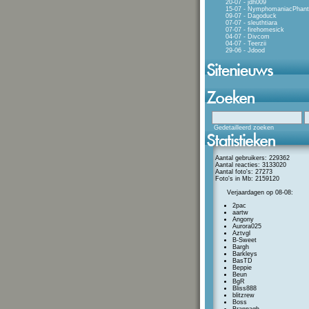
20-07 - jdh009
15-07 - NymphomaniacPhan
09-07 - Dagoduck
07-07 - sleuthtiara
07-07 - firehomesick
04-07 - Divcom
04-07 - Teerzii
29-06 - Jdood
Gedetailleerd zoeken
Aantal gebruikers: 229362
Aantal reacties: 3133020
Aantal foto's: 27273
Foto's in Mb: 2159120
Verjaardagen op 08-08:
2pac
aartw
Angony
Aurora025
Aztvgl
B-Sweet
Bargh
Barkleys
BasTD
Beppie
Beun
BgR
Bliss888
blitzrew
Boss