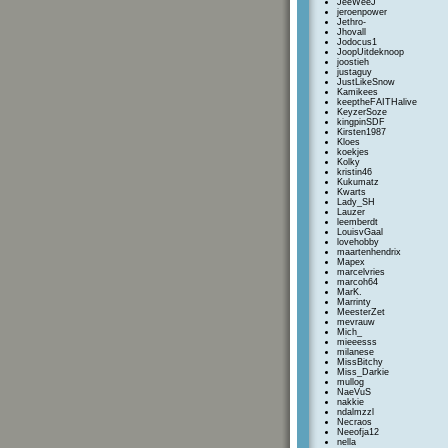
JeeWeeJ
jeroenpower
Jethro-
Jhovall
Jodocus1
JoopUitdeknoop
joostieh
justaguy
JustLikeSnow
Kamikees
keeptheFAITHalive
KeyzerSoze
kingpinSDF
Kirsten1987
Kloes
koekjes
Kolky
kristin46
Kukumatz
Kwarts
Lady_SH
Lauzer
leemberdt
LouisvGaal
lovehobby
maartenhendrix
Mapex
marcelvries
marcoh64
MarK.
Marrinty
MeesterZet
mevrauw
Mich_
mieeesss
milanese
MissBitchy
Miss_Darkie
mullog
NaeVuS
nakkie
ndalmzzl
Necraos
Neeofja12
nella