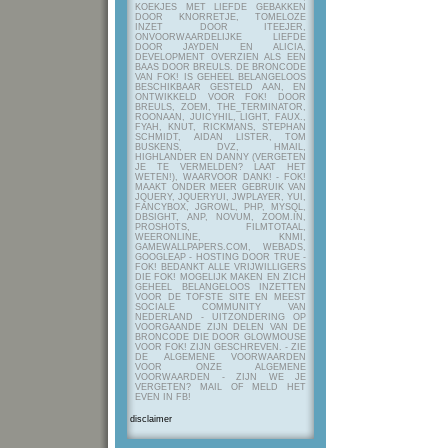
KOEKJES MET LIEFDE GEBAKKEN
DOOR KNORRETJE, TOMELOZE
INZET DOOR ITEEJER,
ONVOORWAARDELIJKE LIEFDE
DOOR JAYDEN EN ALICIA,
DEVELOPMENT OVERZIEN ALS EEN
BAAS DOOR BREULS. DE BRONCODE
VAN FOK! IS GEHEEL BELANGELOOS
BESCHIKBAAR GESTELD AAN, EN
ONTWIKKELD VOOR FOK! DOOR
BREULS, ZOEM, THE_TERMINATOR,
ROONAAN, JUICYHIL, LIGHT, FAUX.,
FYAH, KNUT, RICKMANS, STEPHAN
SCHMIDT, AIDAN LISTER, TOM
BUSKENS, DVZ, HMAIL,
HIGHLANDER EN DANNY (VERGETEN
JE TE VERMELDEN? LAAT HET
WETEN!), WAARVOOR DANK! - FOK!
MAAKT ONDER MEER GEBRUIK VAN
JQUERY, JQUERYUI, JWPLAYER, YUI,
FANCYBOX, JGROWL, PHP, MYSQL,
DBSIGHT, ANP, NOVUM, ZOOM.IN,
PROSHOTS, FILMTOTAAL,
WEERONLINE, KNMI,
GAMEWALLPAPERS.COM, WEBADS,
GOOGLEAP - HOSTING DOOR TRUE -
FOK! BEDANKT ALLE VRIJWILLIGERS
DIE FOK! MOGELIJK MAKEN EN ZICH
GEHEEL BELANGELOOS INZETTEN
VOOR DE TOFSTE SITE EN MEEST
SOCIALE COMMUNITY VAN
NEDERLAND - UITZONDERING OP
VOORGAANDE ZIJN DELEN VAN DE
BRONCODE DIE DOOR GLOWMOUSE
VOOR FOK! ZIJN GESCHREVEN.
- ZIE
DE ALGEMENE VOORWAARDEN
VOOR ONZE ALGEMENE
VOORWAARDEN - ZIJN WE JE
VERGETEN? MAIL OF MELD HET
EVEN IN FB!
disclaimer