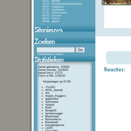
20-07 - jdh009
15-07 - NymphomaniacPhantasy
09-07 - Dagoduck
07-07 - sleuthtiara
07-07 - firehomesick
04-07 - Divcom
04-07 - Teerzii
29-06 - Jdood
Gedetailleerd zoeken
Aantal gebruikers: 229362
Aantal reacties: 3133020
Aantal foto's: 27273
Foto's in Mb: 2159120
Verjaardagen op 07-08:
-FLeSH-
ADSL_Speedy
Anc
Angelo_Ruggiero
appelm0es
Ashampea
Atlantis
B100
Bengel20
benniesnugger
Blaatskaap
Boomselecta
Braindeath
broodjekipkerrie
c1975