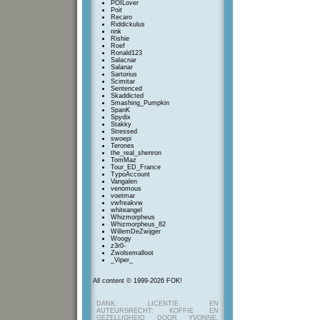
POILover
Poit
Recaro
Riddickulus
rink
Rishie
Roef
Ronald123
Salacnar
Salanar
Sartorius
Scimitar
Sentenced
Skaddicted
Smashing_Pumpkin
SpanK
Spydix
Stakky
Stressed
swoepi
Terones
the_real_shenron
TomMaz
Tour_ED_France
TypoAccount
Vangalen
venomous
voetmar
vwfreakvw
whiteangel
Whizmorpheus
Whizmorpheus_82
WillemDeZwijger
Woogy
z3r0-
Zwolsemalloot
_Viper_
All content © 1999-2026 FOK!
DANK, LICENTIE EN
AUTEURSRECHT: KOFFIE EN
GEZELLIGHEID DOOR YVONNE,