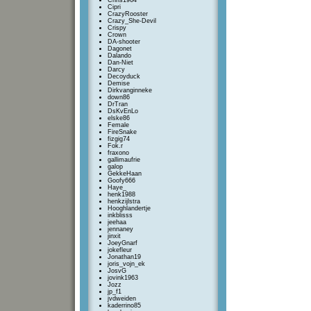
Chris1964
Cipri
CrazyRooster
Crazy_She-Devil
Crispy
Crown
DA-shooter
Dagonet
Dalando
Dan-Niet
Darcy
Decoyduck
Demise
Dirkvanginneke
down86
DrTran
DsKvEnLo
elske86
Female
FireSnake
fizgig74
Fok.r
fraxono
gallimaufrie
galop
GekkeHaan
Goofy666
Haye_
henk1988
henkzijlstra
Hooghlandertje
inkblisss
jeehaa
jennaney
jinxit
JoeyGnarf
jokefleur
Jonathan19
joris_vojn_ek
JosvG
jovink1963
Jozz
jp_f1
jvdweiden
kaderrino85