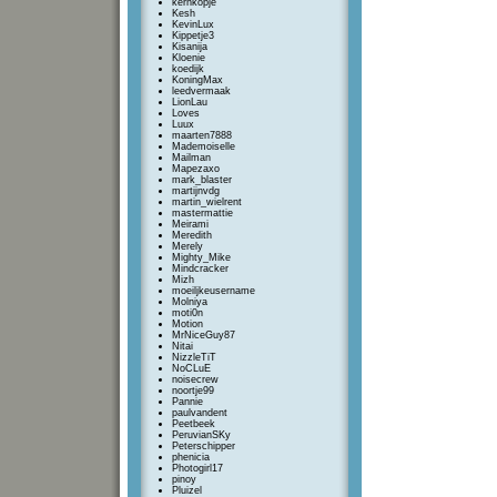
kernkopje
Kesh
KevinLux
Kippetje3
Kisanija
Kloenie
koedijk
KoningMax
leedvermaak
LionLau
Loves
Luux
maarten7888
Mademoiselle
Mailman
Mapezaxo
mark_blaster
martijnvdg
martin_wielrent
mastermattie
Meirami
Meredith
Merely
Mighty_Mike
Mindcracker
Mizh
moeiljkeusername
Molniya
moti0n
Motion
MrNiceGuy87
Nitai
NizzleTiT
NoCLuE
noisecrew
noortje99
Pannie
paulvandent
Peetbeek
PeruvianSKy
Peterschipper
phenicia
Photogirl17
pinoy
Pluizel