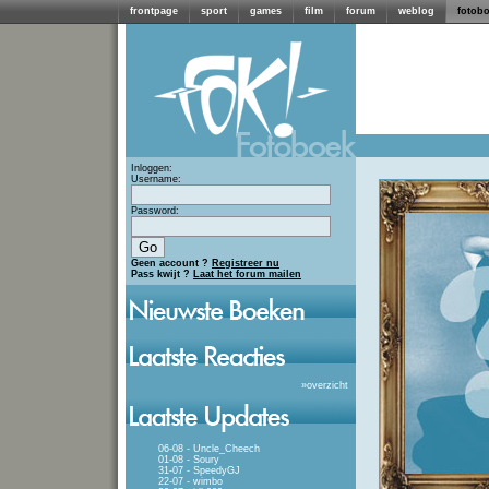
frontpage
sport
games
film
forum
weblog
fotob
Inloggen:
Username:
Password:
Geen account ?
Registreer nu
Pass kwijt ?
Laat het forum mailen
»
overzicht
06-08 - Uncle_Cheech
01-08 - Soury
31-07 - SpeedyGJ
22-07 - wimbo