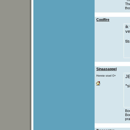
"Th
The
th
Coolfire
ik
ve
ti
Sinaasappel
Hennie stoel O+
J
*s
Bo
Bo
pra