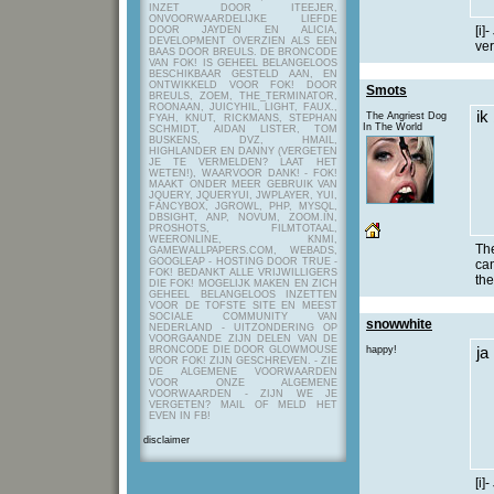
INZET DOOR ITEEJER,
ONVOORWAARDELIJKE LIEFDE
[i]
DOOR JAYDEN EN ALICIA,
DEVELOPMENT OVERZIEN ALS EEN
ver
BAAS DOOR BREULS. DE BRONCODE
VAN FOK! IS GEHEEL BELANGELOOS
BESCHIKBAAR GESTELD AAN, EN
ONTWIKKELD VOOR FOK! DOOR
Smots
BREULS, ZOEM, THE_TERMINATOR,
ROONAAN, JUICYHIL, LIGHT, FAUX.,
ik
The Angriest Dog
FYAH, KNUT, RICKMANS, STEPHAN
In The World
SCHMIDT, AIDAN LISTER, TOM
BUSKENS, DVZ, HMAIL,
HIGHLANDER EN DANNY (VERGETEN
JE TE VERMELDEN? LAAT HET
WETEN!), WAARVOOR DANK! - FOK!
MAAKT ONDER MEER GEBRUIK VAN
JQUERY, JQUERYUI, JWPLAYER, YUI,
FANCYBOX, JGROWL, PHP, MYSQL,
DBSIGHT, ANP, NOVUM, ZOOM.IN,
PROSHOTS, FILMTOTAAL,
WEERONLINE, KNMI,
Th
GAMEWALLPAPERS.COM, WEBADS,
GOOGLEAP - HOSTING DOOR TRUE -
can
FOK! BEDANKT ALLE VRIJWILLIGERS
the
DIE FOK! MOGELIJK MAKEN EN ZICH
GEHEEL BELANGELOOS INZETTEN
VOOR DE TOFSTE SITE EN MEEST
SOCIALE COMMUNITY VAN
snowwhite
NEDERLAND - UITZONDERING OP
VOORGAANDE ZIJN DELEN VAN DE
BRONCODE DIE DOOR GLOWMOUSE
happy!
ja
VOOR FOK! ZIJN GESCHREVEN.
- ZIE
DE ALGEMENE VOORWAARDEN
VOOR ONZE ALGEMENE
VOORWAARDEN - ZIJN WE JE
VERGETEN? MAIL OF MELD HET
EVEN IN FB!
disclaimer
[i]