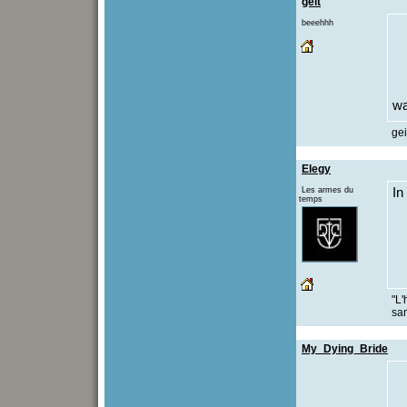
geit
beeehhh
wa
gei
Elegy
Les armes du
In
temps
"L'
san
My_Dying_Bride