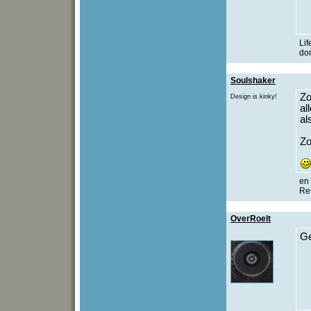
Lif
don
Soulshaker
Zo
Design is kinky!
al
al
Zo
en 
Re
OverRoelt
Ge