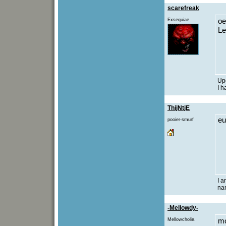
scarefreak
Exsequiae
oe
Le
Upo
I h
ThijNtjE
eu
pooier-smurf
I a
na
-Mellowdy-
Mellowcholie.
mo