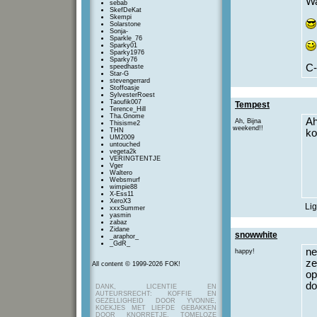
Wa
sebab
SkefDeKat
Skempi
Solarstone
Sonja-
Sparkle_76
Sparky01
Sparky1976
Sparky76
C-
speedhaste
Star-G
stevengerrard
Stoffoasje
SylvesterRoest
Taoufik007
Tempest
Terence_Hill
Tha.Gnome
Ah
Ah, Bijna
Thisisme2
weekend!!
THN
ko
UM2009
untouched
vegeta2k
VERINGTENTJE
Vger
Waltero
Websmurf
wimpie88
X-Ess11
XeroX3
Lig
xxxSummer
yasmin
zabaz
Zidane
snowwhite
_araphor_
_GdR_
ne
happy!
ze
All content © 1999-2026 FOK!
op
do
DANK, LICENTIE EN
AUTEURSRECHT: KOFFIE EN
GEZELLIGHEID DOOR YVONNE,
KOEKJES MET LIEFDE GEBAKKEN
DOOR KNORRETJE, TOMELOZE