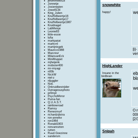
jerommeke18
Jonnetje
snowwhite
Josienepien
Jowell134
we
happy!
King_Julien
Knuffelbeertje16
Knuffelbeertje17
Knuffelbeertje1987
Kruidnagel
LabMeisje
Leonie83
little-essie
lufia
markpatat
markvnl
martijnisgek
[i]
Maurice1988
Mazzeur
ver
MilanvanEck
MiniMuppet
mjheijenk
mobster400
HighLander
mr-miyagi
n00b
eb
Insane in the
NickW
birdbrain
bl
niel-z
nljuggler
Noli.
Onkruidbestrjider
we
Outrageousphoto
pr0mpt
PsychoMirror
Puma-fan
Q.U.A.S.T.
rainbowroad
Ramsy
O r
Renesmurf
00
richardzijlstra
ron-anneke
[2/
ron1964
Ronald1903
ronvanrutten
rutten
Snipah
Ruud.Goezinne
sandersm