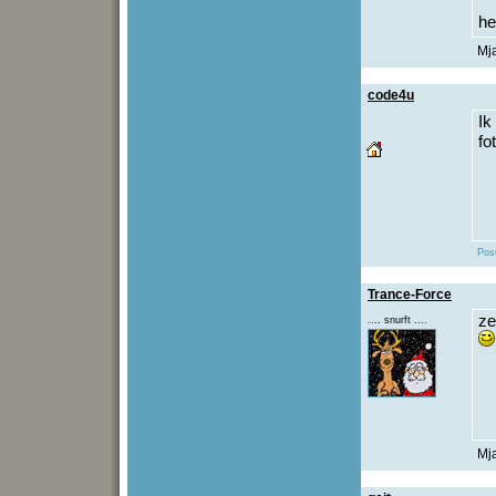
he
Mja
code4u
Ik
fo
Pos
Trance-Force
ze
.... snurft ....
Mja