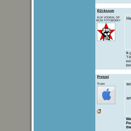
R2cksson
KLIK VOORAL OP
He
MIJN FOTOBOEK!!
Ik 
"I 
exi
bei
Pretzel
wo
Scapa
an
Wie
Per
the