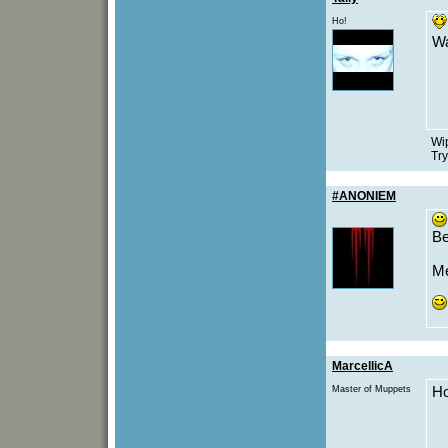
Ho!
Wa
Wi
Try
#ANONIEM
Be
Me
MarcellicA
Master of Muppets
H