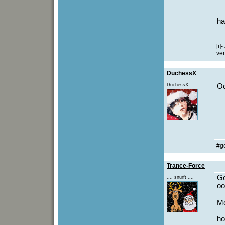
ha
[i]
ver
DuchessX
DuchessX
Oo
#g
Trance-Force
Go
.... snurft ....
oo
Mo
ho