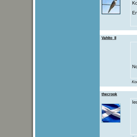
Ko
En
Vahlto_II
No
Kon
thecrook
Ie