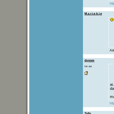
htt
M.a.r.i.e.k.j.e
Ask
dynom
fok dat
ai.
da
ma
htt
Tally