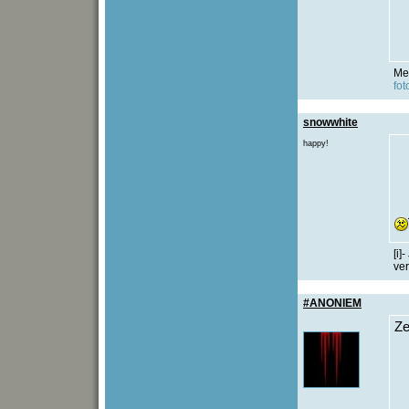
Me
fo
snowwhite
happy!
[i]
ver
#ANONIEM
Ze