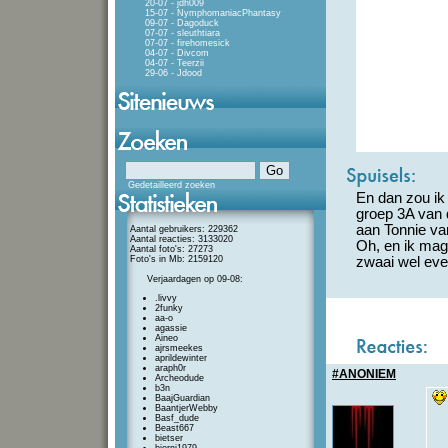
20-07 - jdh009
15-07 - NymphomaniacPhantasy
09-07 - Dagoduck
07-07 - sleuthtiara
07-07 - firehomesick
04-07 - Divcom
04-07 - Teerzii
29-06 - Jdood
Gedetailleerd zoeken
En dan zou ik
groep 3A van 
aan Tonnie va
Aantal gebruikers: 229362
Aantal reacties: 3133020
Oh, en ik mag
Aantal foto's: 27273
Foto's in Mb: 2159120
zwaai wel eve
Verjaardagen op 09-08:
.livvy
2funky
aa-o
agassie
Aineo
ajrsmeekes
aprildewinter
araph0r
#ANONIEM
Archeodude
b3n
BaajGuardian
BaantjerWebby
Basf_dude
Beast667
bietser