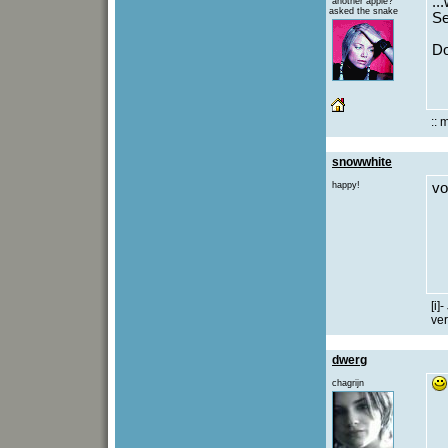
..
another apple?
asked the snake
Se
Do
:: 
snowwhite
happy!
vo
[i]
ver
dwerg
chagrijn