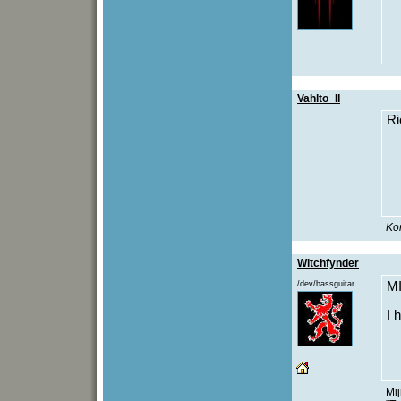
Vahlto_II
Ri
Kon
Witchfynder
/dev/bassguitar
MI
I 
Mi