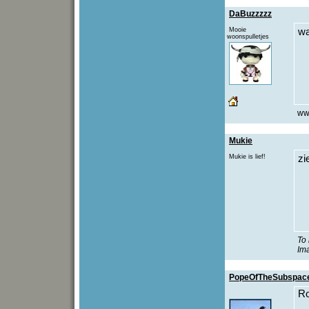
DaBuzzzzz
Mooie
wa
woonspulletjes
ww
Mukie
Mukie is lief!
zi
To 
Ima
PopeOfTheSubspac
Ro