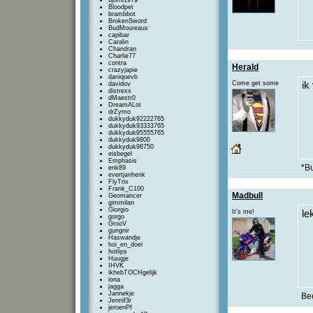
bjorni1979
Bloodpet
brambbot
BrokenSword
BudMoureaux
capibar
Caralin
Chandran
Charlie77
contra
Herald
crazyjapie
daniquevb
Come get some
ik
davidov
distrexx
dMaestr0
DreamALot
drZymo
dukkyduk92222765
dukkyduk93333765
dukkyduk95555765
dukkyduk9800
dukkyduk98750
eisbegel
Emphasis
*Bu
enk89
evertjanhenk
FlyTrix
Frank_C100
Madbull
Geomancer
gimmilan
Giorgio
It's me!
le
gorgo
GrooV
gungnir
Haswandje
hoi_en_doei
hotlips
Huugje
IHVK
ikhebTOCHgelijk
iona
jagga
Jannekje
Bee
Jennif3r
jeroenPf