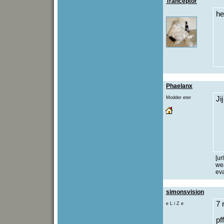
Tranceptor
he
Phaelanx
Modder eter
Ji
[ur
we
eva
simonsvision
7 
e L i Z e
pf