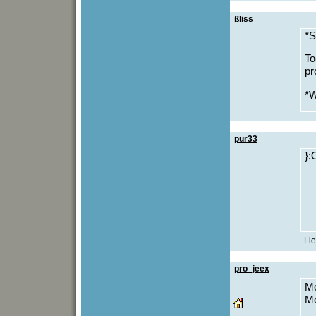
ßliss
*S
To
pr
*W
pur33
}:
Lie
pro_jeex
Mo
Mo