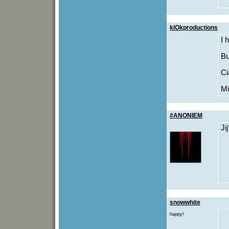
klOkproductions
I 
Bu
Ci
Mi
#ANONIEM
Ji
snowwhite
happy!