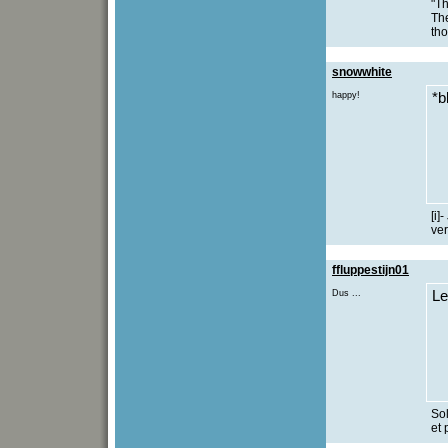
"Th
The
th
snowwhite
happy!
*b
[i]
ver
ffluppestijn01
Dus ...
Le
Sol
et 