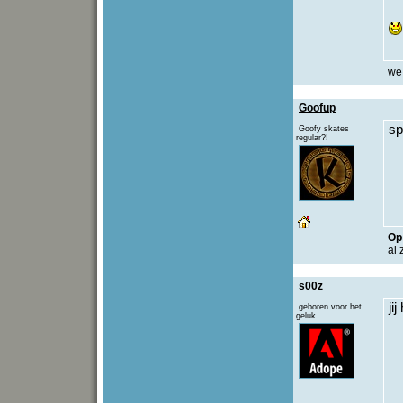
we 
Goofup
sp
Goofy skates
regular?!
O
al 
s00z
ji
geboren voor het
geluk