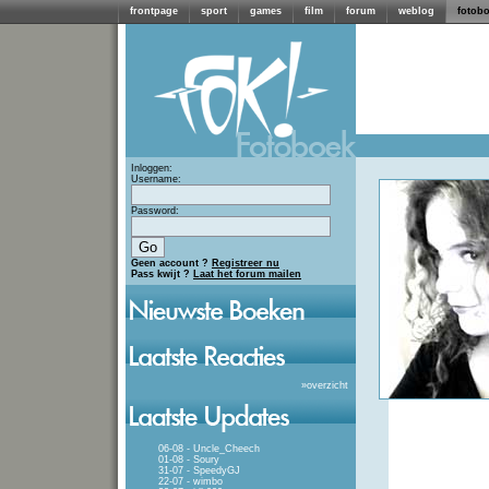
frontpage
sport
games
film
forum
weblog
fotob
Inloggen:
Username:
Password:
Geen account ?
Registreer nu
Pass kwijt ?
Laat het forum mailen
»
overzicht
06-08 - Uncle_Cheech
01-08 - Soury
31-07 - SpeedyGJ
22-07 - wimbo