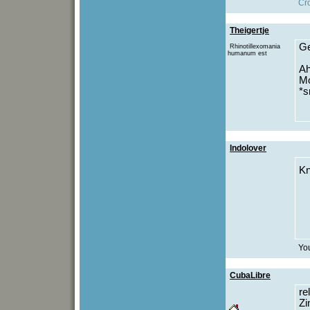
Cro
Theigertje
Ge
Rhinotillexomania
humanum est
Ah
Mo
*s
Indolover
Kn
You
CubaLibre
re
Zi