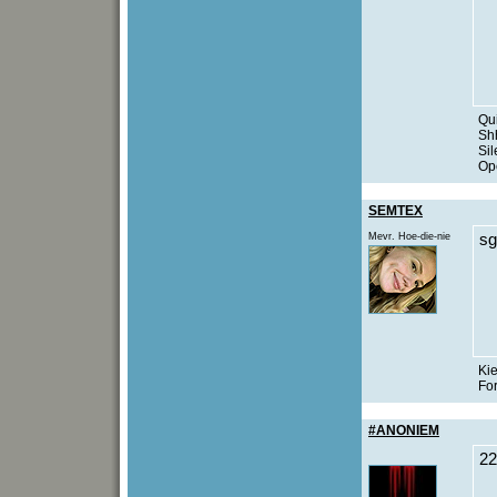
Qui
Sh
Sil
Ope
SEMTEX
Mevr. Hoe-die-nie
sg
Kie
Fo
#ANONIEM
22