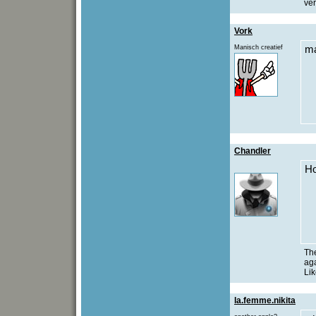
ver
Vork
Manisch creatief
m
Chandler
H
The
aga
Lik
la.femme.nikita