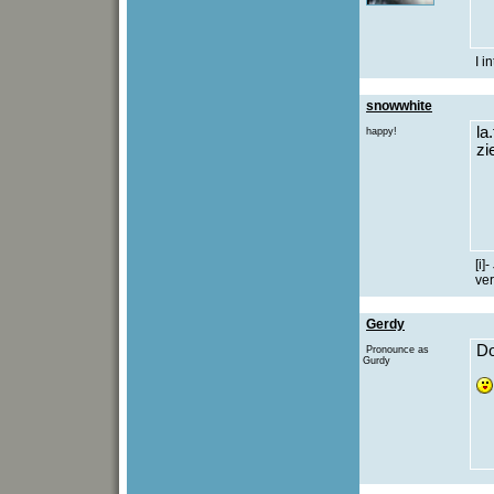
I i
snowwhite
la
happy!
zi
[i]
ver
Gerdy
Do
Pronounce as
Gurdy