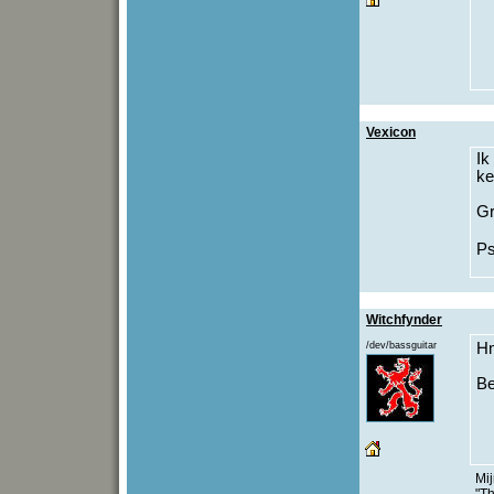
Vexicon
Ik
ke
Gr
Ps
Witchfynder
/dev/bassguitar
H
Be
Mi