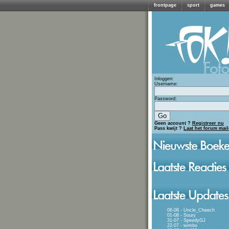
frontpage
sport
games
Inloggen:
Username:
Password:
Geen account ?
Registreer nu
Pass kwijt ?
Laat het forum mai
06-08 - Uncle_Cheech
01-08 - Soury
31-07 - SpeedyGJ
22-07 - wimbo