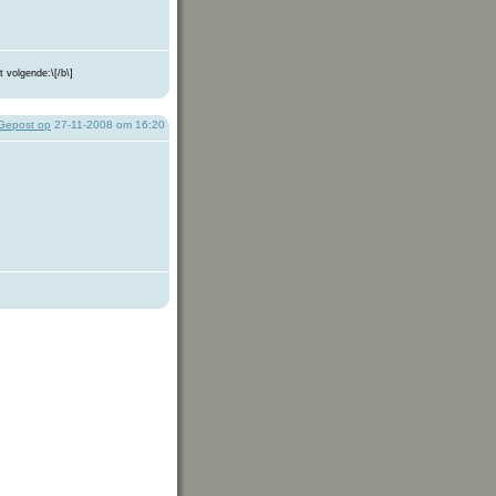
 volgende:\[/b\]
Gepost op
27-11-2008 om 16:20