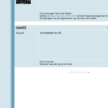
Free Assange! Hack the Planet
\[b\]Op
dinsdag 6 januari 2009 19:59
schreef Papierversnipperaar het
De gevolgen van de argumenten van de anti-rook maffia
roosj33
xD bedankt he xD
Roosj33
Dat ik hip ben
betekent nog niet dat jij het bent
1