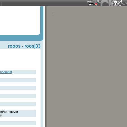
rooos -
roosj33
onnement
gn(Vormgever
g)