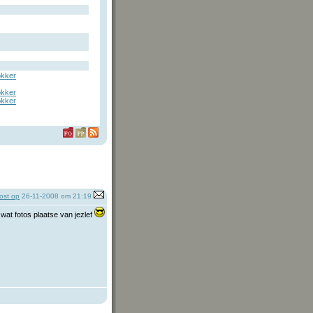
kker
kker
kker
ost op
26-11-2008 om 21:19
wat fotos plaatse van jezlef