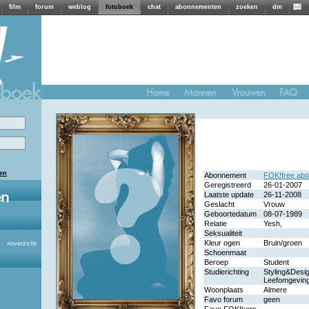
film
forum
weblog
fotoboek
chat
abonnementen
zoeken
dm
len
Abonnement
FOK!free ab
Geregistreerd
26-01-2007
Laatste update
26-11-2008
Geslacht
Vrouw
Geboortedatum
08-07-1989
Relatie
Yesh,
Seksualiteit
Kleur ogen
Bruin/groen
»
overzicht
Schoenmaat
Beroep
Student
Studierichting
Styling&Desi
Leefomgevin
Woonplaats
Almere
Favo forum
geen