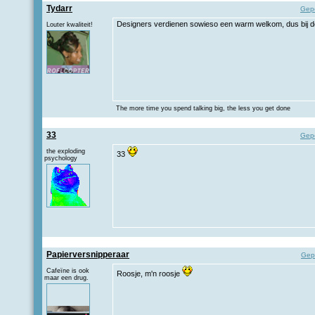
Tydarr
Gep
Designers verdienen sowieso een warm welkom, dus bij 
Louter kwaliteit!
The more time you spend talking big, the less you get done
33
Gep
the exploding
33
psychology
Papierversnipperaar
Gep
Cafeïne is ook
Roosje, m'n roosje
maar een drug.