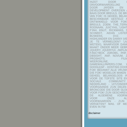
INZET DOOR ITE
ONVOORWAARDELIJKE 
DOOR JAYDEN EN A
DEVELOPMENT OVERZIEN 
BAAS DOOR BREULS. DE B
VAN FOK! IS GEHEEL BEL
BESCHIKBAAR GESTELD 
ONTWIKKELD VOOR FOK
BREULS, ZOEM, THE_TERM
ROONAAN, JUICYHIL, LIGHT
FYAH, KNUT, RICKMANS, 
SCHMIDT, AIDAN LIST
BUSKENS, DVZ, H
HIGHLANDER EN DANNY (V
JE TE VERMELDEN? LA
WETEN!), WAARVOOR DANK
MAAKT ONDER MEER GEBR
JQUERY, JQUERYUI, JWPLAY
FANCYBOX, JGROWL, PHP,
DBSIGHT, ANP, NOVUM, Z
PROSHOTS, FILMTO
WEERONLINE, K
GAMEWALLPAPERS.COM, 
GOOGLEAP - HOSTING DOO
FOK! BEDANKT ALLE VRIJW
DIE FOK! MOGELIJK MAKEN
GEHEEL BELANGELOOS I
VOOR DE TOFSTE SITE E
SOCIALE COMMUNIT
NEDERLAND - UITZONDE
VOORGAANDE ZIJN DELEN
BRONCODE DIE DOOR GL
VOOR FOK! ZIJN GESCHRE
DE ALGEMENE VOORW
VOOR ONZE ALG
VOORWAARDEN - ZIJN
VERGETEN? MAIL OF M
EVEN IN FB!
disclaimer