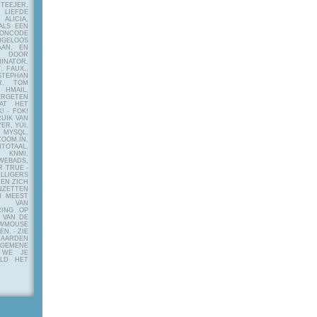
EJER,
LIEFDE
LICIA,
ALS EEN
RONCODE
ANGELOOS
AAN, EN
! DOOR
INATOR,
, FAUX.,
STEPHAN
ER, TOM
MAIL,
ERGETEN
AT HET
! - FOK!
UIK VAN
ER, YUI,
 MYSQL,
OOM.IN,
TAAL,
NMI,
WEBADS,
R TRUE -
ILLIGERS
 EN ZICH
NZETTEN
N MEEST
Y VAN
RING OP
 VAN DE
OWMOUSE
VEN.
- ZIE
AARDEN
EMENE
 WE JE
ELD HET