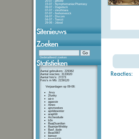
20-07 - jdh009
15-07 - NymphomaniacPhantasy
09-07 - Dagoduck
07-07 - sleuthtiara
07-07 - firehomesick
04-07 - Divcom
04-07 - Teerzii
29-06 - Jdood
Gedetailleerd zoeken
Aantal gebruikers: 229362
Aantal reacties: 3133020
Aantal foto's: 27273
Foto's in Mb: 2159120
Verjaardagen op 09-08:
.livvy
2funky
aa-o
agassie
Aineo
ajrsmeekes
aprildewinter
araph0r
Archeodude
b3n
BaajGuardian
BaantjerWebby
Basf_dude
Beast667
bietser