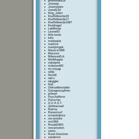
jerommeke18
Jonnetje
Josienepien
Jowell134
King_Julien
Knuffelbeertje16
Knuffelbeertje17
Knuffelbeertje1987
Kruidnagel
LabMeisje
Leonie83
little-essie
lufia
markpatat
markvnl
martijnisgek
Maurice1988
Mazzeur
MilanvanEck
MiniMuppet
mjheijenk
mobster400
mr-miyagi
n00b
NickW
niel-z
nljuggler
Noli.
Onkruidbestrjider
Outrageousphoto
pr0mpt
PsychoMirror
Puma-fan
Q.U.A.S.T.
rainbowroad
Ramsy
Renesmurf
richardzijlstra
ron-anneke
ron1964
Ronald1903
ronvanrutten
rutten
Ruud.Goezinne
sandersm