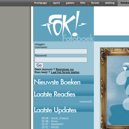
frontpage
sport
games
film
forum
weblog
fotob
Inloggen:
Username:
Password:
Geen account ?
Registreer nu
Pass kwijt ?
Laat het forum mailen
»
overzicht
06-08 - Uncle_Cheech
01-08 - Soury
31-07 - SpeedyGJ
22-07 - wimbo