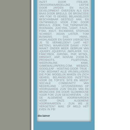
INZET DOOR ITEEJER,
ONVOORWAARDELIJKE LIEFDE
DOOR JAYDEN EN ALICIA,
DEVELOPMENT OVERZIEN ALS EEN
BAAS DOOR BREULS. DE BRONCODE
VAN FOK! IS GEHEEL BELANGELOOS
BESCHIKBAAR GESTELD AAN, EN
ONTWIKKELD VOOR FOK! DOOR
BREULS, ZOEM, THE_TERMINATOR,
ROONAAN, JUICYHIL, LIGHT, FAUX.,
FYAH, KNUT, RICKMANS, STEPHAN
SCHMIDT, AIDAN LISTER, TOM
BUSKENS, DVZ, HMAIL,
HIGHLANDER EN DANNY (VERGETEN
JE TE VERMELDEN? LAAT HET
WETEN!), WAARVOOR DANK! - FOK!
MAAKT ONDER MEER GEBRUIK VAN
JQUERY, JQUERYUI, JWPLAYER, YUI,
FANCYBOX, JGROWL, PHP, MYSQL,
DBSIGHT, ANP, NOVUM, ZOOM.IN,
PROSHOTS, FILMTOTAAL,
WEERONLINE, KNMI,
GAMEWALLPAPERS.COM, WEBADS,
GOOGLEAP - HOSTING DOOR TRUE -
FOK! BEDANKT ALLE VRIJWILLIGERS
DIE FOK! MOGELIJK MAKEN EN ZICH
GEHEEL BELANGELOOS INZETTEN
VOOR DE TOFSTE SITE EN MEEST
SOCIALE COMMUNITY VAN
NEDERLAND - UITZONDERING OP
VOORGAANDE ZIJN DELEN VAN DE
BRONCODE DIE DOOR GLOWMOUSE
VOOR FOK! ZIJN GESCHREVEN.
- ZIE
DE ALGEMENE VOORWAARDEN
VOOR ONZE ALGEMENE
VOORWAARDEN - ZIJN WE JE
VERGETEN? MAIL OF MELD HET
EVEN IN FB!
disclaimer