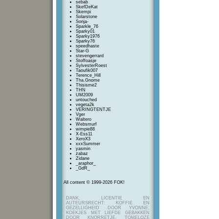
sebab
SkefDeKat
Skempi
Solarstone
Sonja-
Sparkle_76
Sparky01
Sparky1976
Sparky76
speedhaste
Star-G
stevengerrard
Stoffoasje
SylvesterRoest
Taoufik007
Terence_Hill
Tha.Gnome
Thisisme2
THN
UM2009
untouched
vegeta2k
VERINGTENTJE
Vger
Waltero
Websmurf
wimpie88
X-Ess11
XeroX3
xxxSummer
yasmin
zabaz
Zidane
_araphor_
_GdR_
All content © 1999-2026 FOK!
DANK, LICENTIE EN
AUTEURSRECHT: KOFFIE EN
GEZELLIGHEID DOOR YVONNE,
KOEKJES MET LIEFDE GEBAKKEN
DOOR KNORRETJE, TOMELOZE