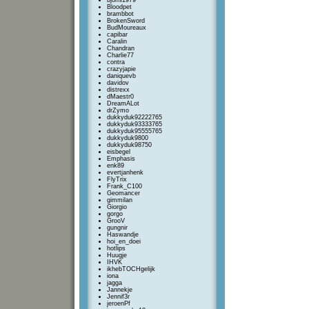
bjorni1979
Bloodpet
brambbot
BrokenSword
BudMoureaux
capibar
Caralin
Chandran
Charlie77
contra
crazyjapie
daniquevb
davidov
distrexx
dMaestr0
DreamALot
drZymo
dukkyduk92222765
dukkyduk93333765
dukkyduk95555765
dukkyduk9800
dukkyduk98750
eisbegel
Emphasis
enk89
evertjanhenk
FlyTrix
Frank_C100
Geomancer
gimmilan
Giorgio
gorgo
GrooV
gungnir
Haswandje
hoi_en_doei
hotlips
Huugje
IHVK
ikhebTOCHgelijk
iona
jagga
Jannekje
Jennif3r
jeroenPf