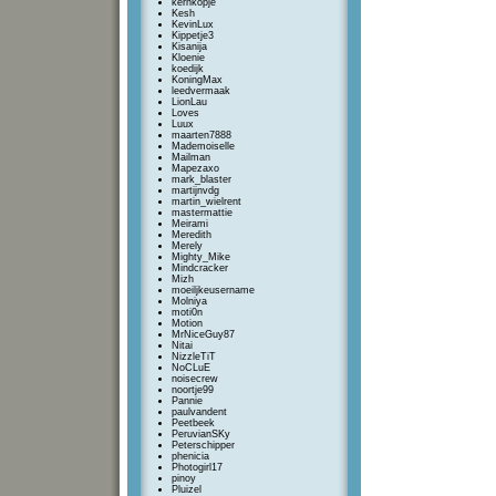
kernkopje
Kesh
KevinLux
Kippetje3
Kisanija
Kloenie
koedijk
KoningMax
leedvermaak
LionLau
Loves
Luux
maarten7888
Mademoiselle
Mailman
Mapezaxo
mark_blaster
martijnvdg
martin_wielrent
mastermattie
Meirami
Meredith
Merely
Mighty_Mike
Mindcracker
Mizh
moeiljkeusername
Molniya
moti0n
Motion
MrNiceGuy87
Nitai
NizzleTiT
NoCLuE
noisecrew
noortje99
Pannie
paulvandent
Peetbeek
PeruvianSKy
Peterschipper
phenicia
Photogirl17
pinoy
Pluizel