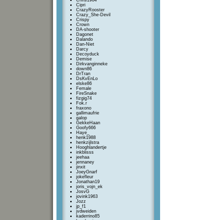
Chris1964
Cipri
CrazyRooster
Crazy_She-Devil
Crispy
Crown
DA-shooter
Dagonet
Dalando
Dan-Niet
Darcy
Decoyduck
Demise
Dirkvanginneke
down86
DrTran
DsKvEnLo
elske86
Female
FireSnake
fizgig74
Fok.r
fraxono
gallimaufrie
galop
GekkeHaan
Goofy666
Haye_
henk1988
henkzijlstra
Hooghlandertje
inkblisss
jeehaa
jennaney
jinxit
JoeyGnarf
jokefleur
Jonathan19
joris_vojn_ek
JosvG
jovink1963
Jozz
jp_f1
jvdweiden
kaderrino85