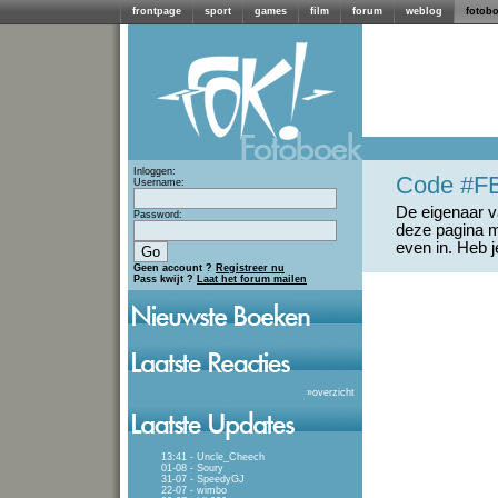
frontpage
sport
games
film
forum
weblog
fotob
Inloggen:
Code #F
Username:
De eigenaar va
Password:
deze pagina m
even in. Heb 
Geen account ?
Registreer nu
Pass kwijt ?
Laat het forum mailen
»
overzicht
13:41 - Uncle_Cheech
01-08 - Soury
31-07 - SpeedyGJ
22-07 - wimbo