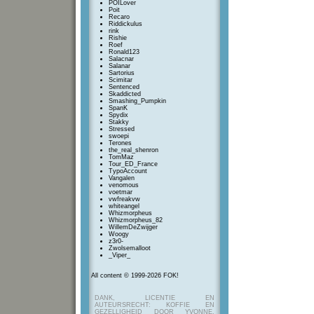
POILover
Poit
Recaro
Riddickulus
rink
Rishie
Roef
Ronald123
Salacnar
Salanar
Sartorius
Scimitar
Sentenced
Skaddicted
Smashing_Pumpkin
SpanK
Spydix
Stakky
Stressed
swoepi
Terones
the_real_shenron
TomMaz
Tour_ED_France
TypoAccount
Vangalen
venomous
voetmar
vwfreakvw
whiteangel
Whizmorpheus
Whizmorpheus_82
WillemDeZwijger
Woogy
z3r0-
Zwolsemalloot
_Viper_
All content © 1999-2026 FOK!
DANK, LICENTIE EN
AUTEURSRECHT: KOFFIE EN
GEZELLIGHEID DOOR YVONNE,