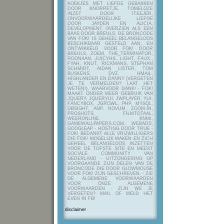
KOEKJES MET LIEFDE GEBAKKEN
DOOR KNORRETJE, TOMELOZE
INZET DOOR ITEEJER,
ONVOORWAARDELIJKE LIEFDE
DOOR JAYDEN EN ALICIA,
DEVELOPMENT OVERZIEN ALS EEN
BAAS DOOR BREULS. DE BRONCODE
VAN FOK! IS GEHEEL BELANGELOOS
BESCHIKBAAR GESTELD AAN, EN
ONTWIKKELD VOOR FOK! DOOR
BREULS, ZOEM, THE_TERMINATOR,
ROONAAN, JUICYHIL, LIGHT, FAUX.,
FYAH, KNUT, RICKMANS, STEPHAN
SCHMIDT, AIDAN LISTER, TOM
BUSKENS, DVZ, HMAIL,
HIGHLANDER EN DANNY (VERGETEN
JE TE VERMELDEN? LAAT HET
WETEN!), WAARVOOR DANK! - FOK!
MAAKT ONDER MEER GEBRUIK VAN
JQUERY, JQUERYUI, JWPLAYER, YUI,
FANCYBOX, JGROWL, PHP, MYSQL,
DBSIGHT, ANP, NOVUM, ZOOM.IN,
PROSHOTS, FILMTOTAAL,
WEERONLINE, KNMI,
GAMEWALLPAPERS.COM, WEBADS,
GOOGLEAP - HOSTING DOOR TRUE -
FOK! BEDANKT ALLE VRIJWILLIGERS
DIE FOK! MOGELIJK MAKEN EN ZICH
GEHEEL BELANGELOOS INZETTEN
VOOR DE TOFSTE SITE EN MEEST
SOCIALE COMMUNITY VAN
NEDERLAND - UITZONDERING OP
VOORGAANDE ZIJN DELEN VAN DE
BRONCODE DIE DOOR GLOWMOUSE
VOOR FOK! ZIJN GESCHREVEN.
- ZIE
DE ALGEMENE VOORWAARDEN
VOOR ONZE ALGEMENE
VOORWAARDEN - ZIJN WE JE
VERGETEN? MAIL OF MELD HET
EVEN IN FB!
disclaimer