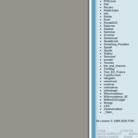
POILover
Poit
Recaro
Riddickulus
rink
Rishie
Roef
Ronald123
Salacnar
Salanar
Sartorius
Scimitar
Sentenced
Skaddicted
Smashing_Pumpkin
SpanK
Spydix
Stakky
Stressed
swoepi
Terones
the_real_shenron
TomMaz
Tour_ED_France
TypoAccount
Vangalen
venomous
voetmar
vwfreakvw
whiteangel
Whizmorpheus
Whizmorpheus_82
WillemDeZwijger
Woogy
z3r0-
Zwolsemalloot
_Viper_
All content © 1999-2026 FOK!
DANK, LICENTI
AUTEURSRECHT: KOF
GEZELLIGHEID DOOR Y