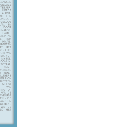
EBAKKEN
MELOZE
EJER,
LIEFDE
LICIA,
ALS EEN
RONCODE
ANGELOOS
AAN, EN
! DOOR
INATOR,
, FAUX.,
STEPHAN
ER, TOM
MAIL,
ERGETEN
AT HET
! - FOK!
UIK VAN
ER, YUI,
 MYSQL,
OOM.IN,
TAAL,
NMI,
WEBADS,
R TRUE -
ILLIGERS
 EN ZICH
NZETTEN
N MEEST
Y VAN
RING OP
 VAN DE
OWMOUSE
VEN.
- ZIE
AARDEN
EMENE
 WE JE
ELD HET