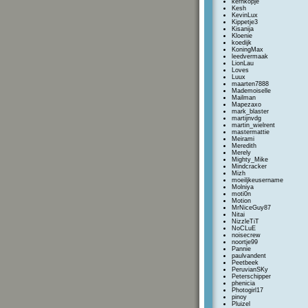
kernkopje
Kesh
KevinLux
Kippetje3
Kisanija
Kloenie
koedijk
KoningMax
leedvermaak
LionLau
Loves
Luux
maarten7888
Mademoiselle
Mailman
Mapezaxo
mark_blaster
martijnvdg
martin_wielrent
mastermattie
Meirami
Meredith
Merely
Mighty_Mike
Mindcracker
Mizh
moeiljkeusername
Molniya
moti0n
Motion
MrNiceGuy87
Nitai
NizzleTiT
NoCLuE
noisecrew
noortje99
Pannie
paulvandent
Peetbeek
PeruvianSKy
Peterschipper
phenicia
Photogirl17
pinoy
Pluizel