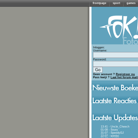
frontpage
sport
games
Inloggen:
Username:
Password:
Geen account ?
Registreer nu
Pass kwijt ?
Laat het forum mai
13:41 - Uncle_Cheech
01-08 - Soury
31-07 - SpeedyGJ
22-07 - wimbo