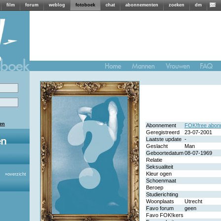
film
forum
weblog
fotoboek
chat
abonnementen
zoeken
dm
len
Abonnement
FOK!free abon
Geregistreerd
23-07-2001
Laatste update
-
Geslacht
Man
Geboortedatum
08-07-1969
Relatie
Seksualiteit
Kleur ogen
»
overzicht
Schoenmaat
Beroep
Studierichting
Woonplaats
Utrecht
Favo forum
geen
Favo FOK!kers