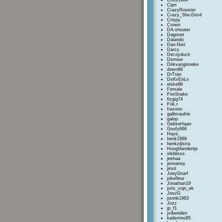
Chris1964
Cipri
CrazyRooster
Crazy_She-Devil
Crispy
Crown
DA-shooter
Dagonet
Dalando
Dan-Niet
Darcy
Decoyduck
Demise
Dirkvanginneke
down86
DrTran
DsKvEnLo
elske86
Female
FireSnake
fizgig74
Fok.r
fraxono
gallimaufrie
galop
GekkeHaan
Goofy666
Haye_
henk1988
henkzijlstra
Hooghlandertje
inkblisss
jeehaa
jennaney
jinxit
JoeyGnarf
jokefleur
Jonathan19
joris_vojn_ek
JosvG
jovink1963
Jozz
jp_f1
jvdweiden
kaderrino85