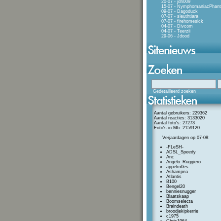
20-07 - jdh009
15-07 - NymphomaniacPhan
09-07 - Dagoduck
07-07 - sleuthtiara
07-07 - firehomesick
04-07 - Divcom
04-07 - Teerzii
29-06 - Jdood
Gedetailleerd zoeken
Aantal gebruikers: 229362
Aantal reacties: 3133020
Aantal foto's: 27273
Foto's in Mb: 2159120
Verjaardagen op 07-08:
-FLeSH-
ADSL_Speedy
Anc
Angelo_Ruggiero
appelm0es
Ashampea
Atlantis
B100
Bengel20
benniesnugger
Blaatskaap
Boomselecta
Braindeath
broodjekipkerrie
c1975