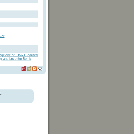
ker
n
angelove or: How I Learned
ng and Love the Bomb
.