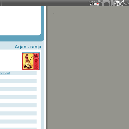
Arjan -
ranja
nement