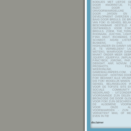
KOEKJES MET LIEFDE G
DOOR KNORRETJE, TO
INZET DOOR ITE
ONVOORWAARDELIJKE 
DOOR JAYDEN EN A
DEVELOPMENT OVERZIEN 
BAAS DOOR BREULS. DE B
VAN FOK! IS GEHEEL BEL
BESCHIKBAAR GESTELD 
ONTWIKKELD VOOR FOK
BREULS, ZOEM, THE_TERM
ROONAAN, JUICYHIL, LIGHT
FYAH, KNUT, RICKMANS, 
SCHMIDT, AIDAN LIST
BUSKENS, DVZ, H
HIGHLANDER EN DANNY (V
JE TE VERMELDEN? LA
WETEN!), WAARVOOR DANK
MAAKT ONDER MEER GEBR
JQUERY, JQUERYUI, JWPLAY
FANCYBOX, JGROWL, PHP,
DBSIGHT, ANP, NOVUM, Z
PROSHOTS, FILMTO
WEERONLINE, K
GAMEWALLPAPERS.COM, 
GOOGLEAP - HOSTING DOO
FOK! BEDANKT ALLE VRIJW
DIE FOK! MOGELIJK MAKEN
GEHEEL BELANGELOOS I
VOOR DE TOFSTE SITE E
SOCIALE COMMUNIT
NEDERLAND - UITZONDE
VOORGAANDE ZIJN DELEN
BRONCODE DIE DOOR GL
VOOR FOK! ZIJN GESCHRE
DE ALGEMENE VOORW
VOOR ONZE ALG
VOORWAARDEN - ZIJN
VERGETEN? MAIL OF M
EVEN IN FB!
disclaimer