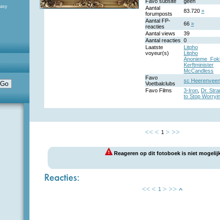
Favo subsite
geen
tasy
Aantal
83.720
»
forumposts
Aantal FP-
66
»
reacties
Aantal views
39
Aantal reacties
0
Laatste
Litpho
voyeur(s)
Litpho
Anonieme_Fok
Kerftminister
McCandless
Favo
sc Heerenvee
Voetbalclubs
Favo Films
3-Iron
,
Dr. Str
to Stop Worryi
1
Reageren op dit fotoboek is niet mogelijk
1