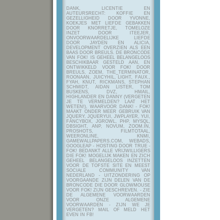
DANK, LICENTIE EN
AUTEURSRECHT: KOFFIE EN
GEZELLIGHEID DOOR YVONNE,
KOEKJES MET LIEFDE GEBAKKEN
DOOR KNORRETJE, TOMELOZE
INZET DOOR ITEEJER,
ONVOORWAARDELIJKE LIEFDE
DOOR JAYDEN EN ALICIA,
DEVELOPMENT OVERZIEN ALS EEN
BAAS DOOR BREULS. DE BRONCODE
VAN FOK! IS GEHEEL BELANGELOOS
BESCHIKBAAR GESTELD AAN, EN
ONTWIKKELD VOOR FOK! DOOR
BREULS, ZOEM, THE_TERMINATOR,
ROONAAN, JUICYHIL, LIGHT, FAUX.,
FYAH, KNUT, RICKMANS, STEPHAN
SCHMIDT, AIDAN LISTER, TOM
BUSKENS, DVZ, HMAIL,
HIGHLANDER EN DANNY (VERGETEN
JE TE VERMELDEN? LAAT HET
WETEN!), WAARVOOR DANK! - FOK!
MAAKT ONDER MEER GEBRUIK VAN
JQUERY, JQUERYUI, JWPLAYER, YUI,
FANCYBOX, JGROWL, PHP, MYSQL,
DBSIGHT, ANP, NOVUM, ZOOM.IN,
PROSHOTS, FILMTOTAAL,
WEERONLINE, KNMI,
GAMEWALLPAPERS.COM, WEBADS,
GOOGLEAP - HOSTING DOOR TRUE -
FOK! BEDANKT ALLE VRIJWILLIGERS
DIE FOK! MOGELIJK MAKEN EN ZICH
GEHEEL BELANGELOOS INZETTEN
VOOR DE TOFSTE SITE EN MEEST
SOCIALE COMMUNITY VAN
NEDERLAND - UITZONDERING OP
VOORGAANDE ZIJN DELEN VAN DE
BRONCODE DIE DOOR GLOWMOUSE
VOOR FOK! ZIJN GESCHREVEN.
- ZIE
DE ALGEMENE VOORWAARDEN
VOOR ONZE ALGEMENE
VOORWAARDEN - ZIJN WE JE
VERGETEN? MAIL OF MELD HET
EVEN IN FB!