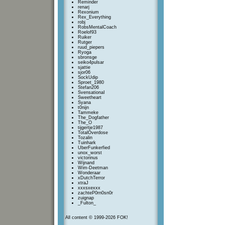
Reminder
renarj
Rexonium
Rex_Everything
robj
RobsMentalCoach
Roelof93
Ruiker
Rutger
ruud_piepers
Ryoga
sbronsge
seiko4pulsar
sjattie
sjor06
SockUdip
Sproet_1980
Stefan206
SvensationaI
Sweetheart
Syana
t0nijn
Tammeke
The_Dogfather
The_O
tijgertje1987
TotalOverdose
Tozalin
Tuinhark
UberFunkerfied
unox_worst
victorinus
Wijnand
Wim-Deetman
Wonderaar
xDutchTerror
xtraJ
xxxsxexxx
zachteP0rn0sn0r
zuignap
_Fulton_
All content © 1999-2026 FOK!