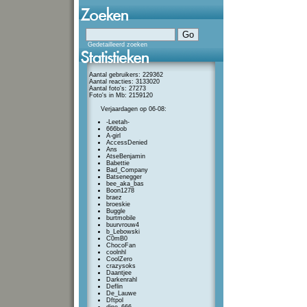
Gedetailleerd zoeken
Aantal gebruikers: 229362
Aantal reacties: 3133020
Aantal foto's: 27273
Foto's in Mb: 2159120
Verjaardagen op 06-08:
-Leetah-
666bob
A-girl
AccessDenied
Ans
AtseBenjamin
Babettie
Bad_Company
Batsenegger
bee_aka_bas
Boon1278
braez
broeskie
Buggle
burtmobile
buurvrouw4
b_Lebowski
C0mB0
ChocoFan
coolnhl
CoolZero
crazysoks
Daantjee
Darkenrahl
Deflin
De_Lauwe
Dftpol