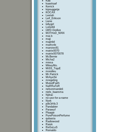
Kaa
kaaskaaf
Kerrick
kipnuggetje
KOCAX
Leetah
Leif_Erikson
Liene
lollygirl
Lotte94
LWD-Godius
M3THoD_MAN
mai.b
maji
majinbil
markvds
marstex81
matrix0070
matrix0070078
McBernie
Micha2
miesa
MikeyMo.
MiSS_TiquE
mondieu
Mr.Patrick
MrAyeSir
mregeling
MutedFaith
NaRRaToR
nelsonmandeli
niels_baarsma
Njilrac
no-use-for-a-name
Nork
p0k3rf4c3
Pandabier
Parawyf
Plaapje
PurePoisonPerfume
qubasta
Radiowood
Raisk
ReGuLuS
Reinaldo