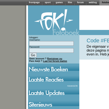
frontpage
sport
games
film
forum
weblog
fotob
Inloggen:
Code #F
Username:
De eigenaar va
Password:
deze pagina m
even in. Heb 
Geen account ?
Registreer nu
Pass kwijt ?
Laat het forum mailen
»
overzicht