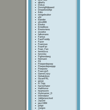
dino_666
djbarry
Dokus
DorstigNijlpaard
Drepelsteeltje
Edto
eengebruiker
efd
Elander
elmo666
Elseke
ErnieBoos
Erwinvriens
essieke
falkomans
Fantus
FastFreddy
Fazer
Feamous
FeanFan
Fean_Fan
femkexvs
femmke
Fighterdawg
firemann
FK
Floeperdepoep
Floeperdepoeppp
Floepske
Francois5
GameCrazy
Gebakdoos
GizartFRL
goran
H.Thijs
hackerhater
HailHorror
heartworm
Hybmaster_D
Intimidator
Jabberwocked
JayDel
jayz1984
juego
Juegos