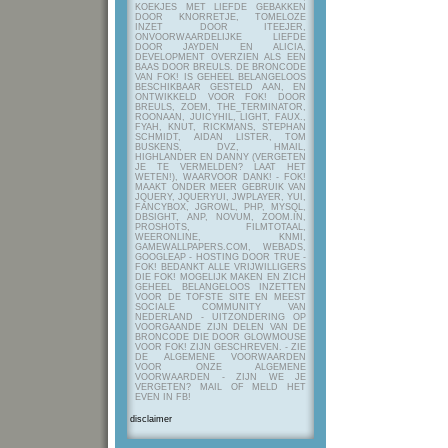
KOEKJES MET LIEFDE GEBAKKEN
DOOR KNORRETJE, TOMELOZE
INZET DOOR ITEEJER,
ONVOORWAARDELIJKE LIEFDE
DOOR JAYDEN EN ALICIA,
DEVELOPMENT OVERZIEN ALS EEN
BAAS DOOR BREULS. DE BRONCODE
VAN FOK! IS GEHEEL BELANGELOOS
BESCHIKBAAR GESTELD AAN, EN
ONTWIKKELD VOOR FOK! DOOR
BREULS, ZOEM, THE_TERMINATOR,
ROONAAN, JUICYHIL, LIGHT, FAUX.,
FYAH, KNUT, RICKMANS, STEPHAN
SCHMIDT, AIDAN LISTER, TOM
BUSKENS, DVZ, HMAIL,
HIGHLANDER EN DANNY (VERGETEN
JE TE VERMELDEN? LAAT HET
WETEN!), WAARVOOR DANK! - FOK!
MAAKT ONDER MEER GEBRUIK VAN
JQUERY, JQUERYUI, JWPLAYER, YUI,
FANCYBOX, JGROWL, PHP, MYSQL,
DBSIGHT, ANP, NOVUM, ZOOM.IN,
PROSHOTS, FILMTOTAAL,
WEERONLINE, KNMI,
GAMEWALLPAPERS.COM, WEBADS,
GOOGLEAP - HOSTING DOOR TRUE -
FOK! BEDANKT ALLE VRIJWILLIGERS
DIE FOK! MOGELIJK MAKEN EN ZICH
GEHEEL BELANGELOOS INZETTEN
VOOR DE TOFSTE SITE EN MEEST
SOCIALE COMMUNITY VAN
NEDERLAND - UITZONDERING OP
VOORGAANDE ZIJN DELEN VAN DE
BRONCODE DIE DOOR GLOWMOUSE
VOOR FOK! ZIJN GESCHREVEN.
- ZIE
DE ALGEMENE VOORWAARDEN
VOOR ONZE ALGEMENE
VOORWAARDEN - ZIJN WE JE
VERGETEN? MAIL OF MELD HET
EVEN IN FB!
disclaimer