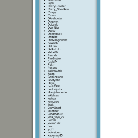
Chris1964
Cipri
CrazyRooster
Crazy_She-Devil
Crispy
Crown
DA-shooter
Dagonet
Dalando
Dan-Niet
Darcy
Decoyduck
Demise
Dirkvanginneke
down86
DrTran
DsKvEnLo
elske86
Female
FireSnake
fizgig74
Fok.r
fraxono
gallimaufrie
galop
GekkeHaan
Goofy666
Haye_
henk1988
henkzijlstra
Hooghlandertje
inkblisss
jeehaa
jennaney
jinxit
JoeyGnarf
jokefleur
Jonathan19
joris_vojn_ek
JosvG
jovink1963
Jozz
jp_f1
jvdweiden
kaderrino85