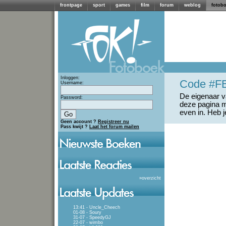
frontpage
sport
games
film
forum
weblog
fotob
Inloggen:
Code #F
Username:
De eigenaar va
Password:
deze pagina m
even in. Heb 
Geen account ?
Registreer nu
Pass kwijt ?
Laat het forum mailen
»
overzicht
13:41 - Uncle_Cheech
01-08 - Soury
31-07 - SpeedyGJ
22-07 - wimbo