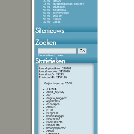
20-07 - jdh009
15-07 - NymphomaniacPhantasy
09-07 - Dagoduck
07-07 - sleuthtiara
07-07 - firehomesick
04-07 - Divcom
04-07 - Teerzii
29-06 - Jdood
Gedetailleerd zoeken
Aantal gebruikers: 229362
Aantal reacties: 3133020
Aantal foto's: 27273
Foto's in Mb: 2159120
Verjaardagen op 07-08:
-FLeSH-
ADSL_Speedy
Anc
Angelo_Ruggiero
appelm0es
Ashampea
Atlantis
B100
Bengel20
benniesnugger
Blaatskaap
Boomselecta
Braindeath
broodjekipkerrie
c1975