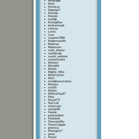
kernkopje
Kesh
KevinLux
Kippetje3
Kisanija
Kloenie
koedijk
KoningMax
leedvermaak
LionLau
Loves
Luux
maarten7888
Mademoiselle
Mailman
Mapezaxo
mark_blaster
martijnvdg
martin_wielrent
mastermattie
Meirami
Meredith
Merely
Mighty_Mike
Mindcracker
Mizh
moeiljkeusername
Molniya
moti0n
Motion
MrNiceGuy87
Nitai
NizzleTiT
NoCLuE
noisecrew
noortje99
Pannie
paulvandent
Peetbeek
PeruvianSKy
Peterschipper
phenicia
Photogirl17
pinoy
Pluizel