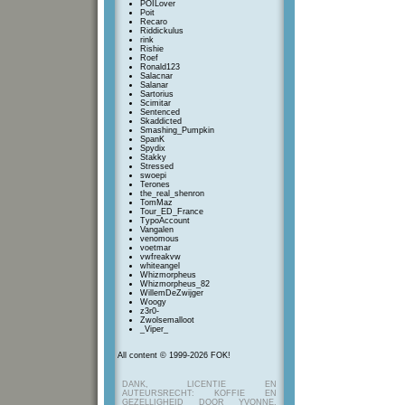
POILover
Poit
Recaro
Riddickulus
rink
Rishie
Roef
Ronald123
Salacnar
Salanar
Sartorius
Scimitar
Sentenced
Skaddicted
Smashing_Pumpkin
SpanK
Spydix
Stakky
Stressed
swoepi
Terones
the_real_shenron
TomMaz
Tour_ED_France
TypoAccount
Vangalen
venomous
voetmar
vwfreakvw
whiteangel
Whizmorpheus
Whizmorpheus_82
WillemDeZwijger
Woogy
z3r0-
Zwolsemalloot
_Viper_
All content © 1999-2026 FOK!
DANK, LICENTIE EN
AUTEURSRECHT: KOFFIE EN
GEZELLIGHEID DOOR YVONNE,