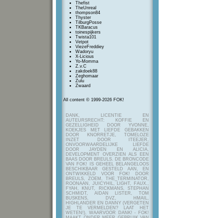
Thefist
TheUnreal
thompson84
Thyster
TilburgPosse
TKBaracus
toinespijkers
Twista101
Vetpot
ViezeFreddiey
Wadoryu
X-Licious
Yo-Momma
Z.v.C
zakdoek88
Zeghomaar
Zulu
Zwaard
All content © 1999-2026 FOK!
DANK, LICENTIE EN
AUTEURSRECHT: KOFFIE EN
GEZELLIGHEID DOOR YVONNE,
KOEKJES MET LIEFDE GEBAKKEN
DOOR KNORRETJE, TOMELOZE
INZET DOOR ITEEJER,
ONVOORWAARDELIJKE LIEFDE
DOOR JAYDEN EN ALICIA,
DEVELOPMENT OVERZIEN ALS EEN
BAAS DOOR BREULS. DE BRONCODE
VAN FOK! IS GEHEEL BELANGELOOS
BESCHIKBAAR GESTELD AAN, EN
ONTWIKKELD VOOR FOK! DOOR
BREULS, ZOEM, THE_TERMINATOR,
ROONAAN, JUICYHIL, LIGHT, FAUX.,
FYAH, KNUT, RICKMANS, STEPHAN
SCHMIDT, AIDAN LISTER, TOM
BUSKENS, DVZ, HMAIL,
HIGHLANDER EN DANNY (VERGETEN
JE TE VERMELDEN? LAAT HET
WETEN!), WAARVOOR DANK! - FOK!
MAAKT ONDER MEER GEBRUIK VAN