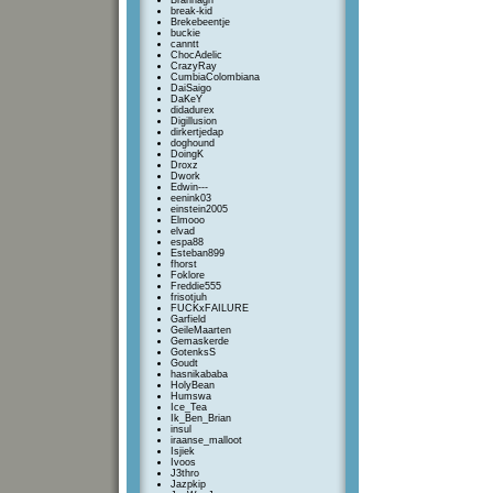
Brannagh
break-kid
Brekebeentje
buckie
canntt
ChocAdelic
CrazyRay
CumbiaColombiana
DaiSaigo
DaKeY
didadurex
Digillusion
dirkertjedap
doghound
DoingK
Droxz
Dwork
Edwin---
eenink03
einstein2005
Elmooo
elvad
espa88
Esteban899
fhorst
Foklore
Freddie555
frisotjuh
FUCKxFAILURE
Garfield
GeileMaarten
Gemaskerde
GotenksS
Goudt
hasnikababa
HolyBean
Humswa
Ice_Tea
Ik_Ben_Brian
insul
iraanse_malloot
Isjiek
Ivoos
J3thro
Jazpkip