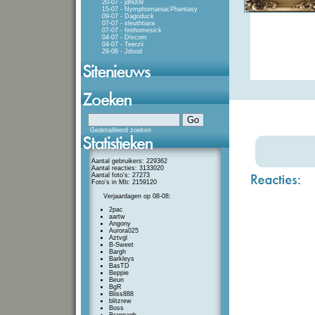
20-07 - jdh009
15-07 - NymphomaniacPhantasy
09-07 - Dagoduck
07-07 - sleuthtiara
07-07 - firehomesick
04-07 - Divcom
04-07 - Teerzii
29-06 - Jdood
Gedetailleerd zoeken
Aantal gebruikers: 229362
Aantal reacties: 3133020
Aantal foto's: 27273
Foto's in Mb: 2159120
Verjaardagen op 08-08:
2pac
aartw
Angony
Aurora025
Aztvgl
B-Sweet
Bargh
Barkleys
BasTD
Beppie
Beun
BgR
Bliss888
blitzrew
Boss