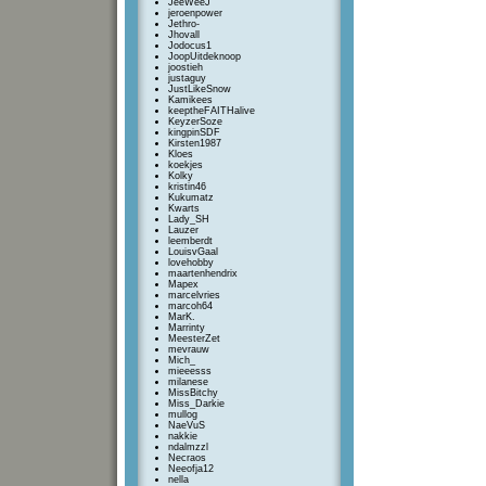
JeeWeeJ
jeroenpower
Jethro-
Jhovall
Jodocus1
JoopUitdeknoop
joostieh
justaguy
JustLikeSnow
Kamikees
keeptheFAITHalive
KeyzerSoze
kingpinSDF
Kirsten1987
Kloes
koekjes
Kolky
kristin46
Kukumatz
Kwarts
Lady_SH
Lauzer
leemberdt
LouisvGaal
lovehobby
maartenhendrix
Mapex
marcelvries
marcoh64
MarK.
Marrinty
MeesterZet
mevrauw
Mich_
mieeesss
milanese
MissBitchy
Miss_Darkie
mullog
NaeVuS
nakkie
ndalmzzl
Necraos
Neeofja12
nella