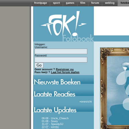
frontpage
sport
games
film
forum
weblog
fotob
Inloggen:
Username:
Password:
Geen account ?
Registreer nu
Pass kwijt ?
Laat het forum mailen
»
overzicht
06-08 - Uncle_Cheech
01-08 - Soury
31-07 - SpeedyGJ
22-07 - wimbo