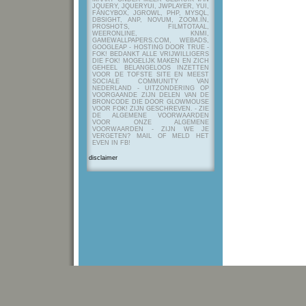
JQUERY, JQUERYUI, JWPLAYER, YUI,
FANCYBOX, JGROWL, PHP, MYSQL,
DBSIGHT, ANP, NOVUM, ZOOM.IN,
PROSHOTS, FILMTOTAAL,
WEERONLINE, KNMI,
GAMEWALLPAPERS.COM, WEBADS,
GOOGLEAP - HOSTING DOOR TRUE -
FOK! BEDANKT ALLE VRIJWILLIGERS
DIE FOK! MOGELIJK MAKEN EN ZICH
GEHEEL BELANGELOOS INZETTEN
VOOR DE TOFSTE SITE EN MEEST
SOCIALE COMMUNITY VAN
NEDERLAND - UITZONDERING OP
VOORGAANDE ZIJN DELEN VAN DE
BRONCODE DIE DOOR GLOWMOUSE
VOOR FOK! ZIJN GESCHREVEN.
- ZIE
DE ALGEMENE VOORWAARDEN
VOOR ONZE ALGEMENE
VOORWAARDEN - ZIJN WE JE
VERGETEN? MAIL OF MELD HET
EVEN IN FB!
disclaimer