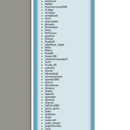
neotracer
Nthliie
Nummer1van2008
O-blige
Octopus
oranjekoek
Orvil
peacetaker
pkwarts
PornfIakes
Prinz_
PtPazuzu
quenten
R4inier
Rad3oN
rebellious_angel
RiKe
Rikkrt
RodaR
Satan.NB
satoshixmasuda23
SciFi
Scylla_85
senesta
Seurte
Sikoefietall
simonesimone
sjonnie1990
skitzin
Sleutelman
Snowvy
Sopke
Speerik
spinnetje
Sprutter
Staced
StEfAn1980
steve_jacks
Stike
Subbase
Supa
super-eef
super_jeroen
Supreme-Boy
TeJo