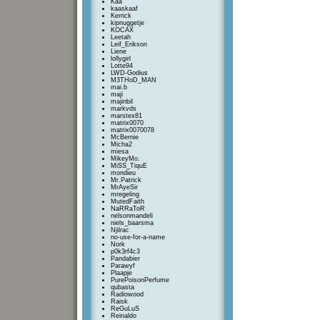
Kaa
kaaskaaf
Kerrick
kipnuggetje
KOCAX
Leetah
Leif_Erikson
Liene
lollygirl
Lotte94
LWD-Godius
M3THoD_MAN
mai.b
maji
majinbil
markvds
marstex81
matrix0070
matrix0070078
McBernie
Micha2
miesa
MikeyMo.
MiSS_TiquE
mondieu
Mr.Patrick
MrAyeSir
mregeling
MutedFaith
NaRRaToR
nelsonmandeli
niels_baarsma
Njilrac
no-use-for-a-name
Nork
p0k3rf4c3
Pandabier
Parawyf
Plaapje
PurePoisonPerfume
qubasta
Radiowood
Raisk
ReGuLuS
Reinaldo