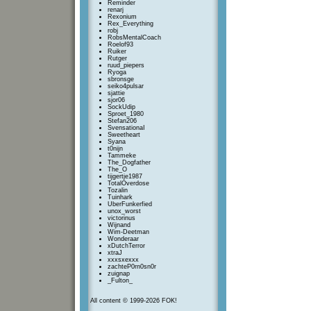
Reminder
renarj
Rexonium
Rex_Everything
robj
RobsMentalCoach
Roelof93
Ruiker
Rutger
ruud_piepers
Ryoga
sbronsge
seiko4pulsar
sjattie
sjor06
SockUdip
Sproet_1980
Stefan206
SvensationaI
Sweetheart
Syana
t0nijn
Tammeke
The_Dogfather
The_O
tijgertje1987
TotalOverdose
Tozalin
Tuinhark
UberFunkerfied
unox_worst
victorinus
Wijnand
Wim-Deetman
Wonderaar
xDutchTerror
xtraJ
xxxsxexxx
zachteP0rn0sn0r
zuignap
_Fulton_
All content © 1999-2026 FOK!