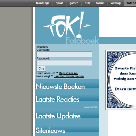
frontpage
sport
games
film
forum
weblog
fotob
Inloggen:
Username:
Password:
Geen account ?
Registreer nu
Pass kwijt ?
Laat het forum mailen
»
overzicht