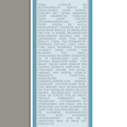
DANK, LICENTIE EN
AUTEURSRECHT: KOFFIE EN
GEZELLIGHEID DOOR YVONNE,
KOEKJES MET LIEFDE GEBAKKEN
DOOR KNORRETJE, TOMELOZE
INZET DOOR ITEEJER,
ONVOORWAARDELIJKE LIEFDE
DOOR JAYDEN EN ALICIA,
DEVELOPMENT OVERZIEN ALS EEN
BAAS DOOR BREULS. DE BRONCODE
VAN FOK! IS GEHEEL BELANGELOOS
BESCHIKBAAR GESTELD AAN, EN
ONTWIKKELD VOOR FOK! DOOR
BREULS, ZOEM, THE_TERMINATOR,
ROONAAN, JUICYHIL, LIGHT, FAUX.,
FYAH, KNUT, RICKMANS, STEPHAN
SCHMIDT, AIDAN LISTER, TOM
BUSKENS, DVZ, HMAIL,
HIGHLANDER EN DANNY (VERGETEN
JE TE VERMELDEN? LAAT HET
WETEN!), WAARVOOR DANK! - FOK!
MAAKT ONDER MEER GEBRUIK VAN
JQUERY, JQUERYUI, JWPLAYER, YUI,
FANCYBOX, JGROWL, PHP, MYSQL,
DBSIGHT, ANP, NOVUM, ZOOM.IN,
PROSHOTS, FILMTOTAAL,
WEERONLINE, KNMI,
GAMEWALLPAPERS.COM, WEBADS,
GOOGLEAP - HOSTING DOOR TRUE -
FOK! BEDANKT ALLE VRIJWILLIGERS
DIE FOK! MOGELIJK MAKEN EN ZICH
GEHEEL BELANGELOOS INZETTEN
VOOR DE TOFSTE SITE EN MEEST
SOCIALE COMMUNITY VAN
NEDERLAND - UITZONDERING OP
VOORGAANDE ZIJN DELEN VAN DE
BRONCODE DIE DOOR GLOWMOUSE
VOOR FOK! ZIJN GESCHREVEN.
- ZIE
DE ALGEMENE VOORWAARDEN
VOOR ONZE ALGEMENE
VOORWAARDEN - ZIJN WE JE
VERGETEN? MAIL OF MELD HET
EVEN IN FB!