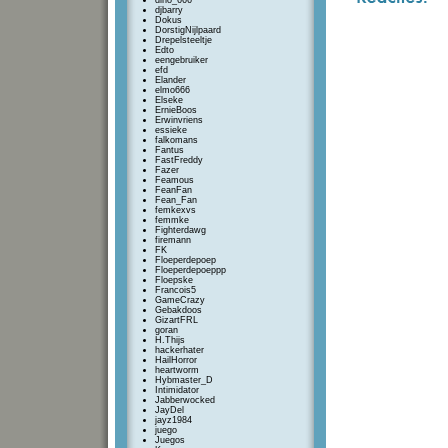
dino_666
djbarry
Dokus
DorstigNijlpaard
Drepelsteeltje
Edto
eengebruiker
efd
Elander
elmo666
Elseke
ErnieBoos
Erwinvriens
essieke
falkomans
Fantus
FastFreddy
Fazer
Feamous
FeanFan
Fean_Fan
femkexvs
femmke
Fighterdawg
firemann
FK
Floeperdepoep
Floeperdepoeppp
Floepske
Francois5
GameCrazy
Gebakdoos
GizartFRL
goran
H.Thijs
hackerhater
HailHorror
heartworm
Hybmaster_D
Intimidator
Jabberwocked
JayDel
jayz1984
juego
Juegos