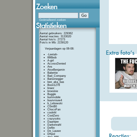
Gedetailleerd zoeken
Aantal gebruikers: 229362
Aantal reacties: 3133020
Aantal foto's: 27273
Foto's in Mb: 2159120
Verjaardagen op 06-08:
-Leetah-
666bob
A-girl
AccessDenied
Ans
AtseBenjamin
Babettie
Bad_Company
Batsenegger
bee_aka_bas
Boon1278
braez
broeskie
Buggle
burtmobile
buurvrouw4
b_Lebowski
C0mB0
ChocoFan
coolnhl
CoolZero
crazysoks
Daantjee
Darkenrahl
Deflin
De_Lauwe
Dftpol