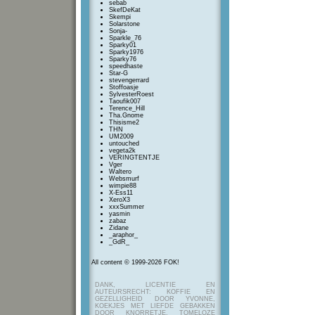
sebab
SkefDeKat
Skempi
Solarstone
Sonja-
Sparkle_76
Sparky01
Sparky1976
Sparky76
speedhaste
Star-G
stevengerrard
Stoffoasje
SylvesterRoest
Taoufik007
Terence_Hill
Tha.Gnome
Thisisme2
THN
UM2009
untouched
vegeta2k
VERINGTENTJE
Vger
Waltero
Websmurf
wimpie88
X-Ess11
XeroX3
xxxSummer
yasmin
zabaz
Zidane
_araphor_
_GdR_
All content © 1999-2026 FOK!
DANK, LICENTIE EN
AUTEURSRECHT: KOFFIE EN
GEZELLIGHEID DOOR YVONNE,
KOEKJES MET LIEFDE GEBAKKEN
DOOR KNORRETJE, TOMELOZE