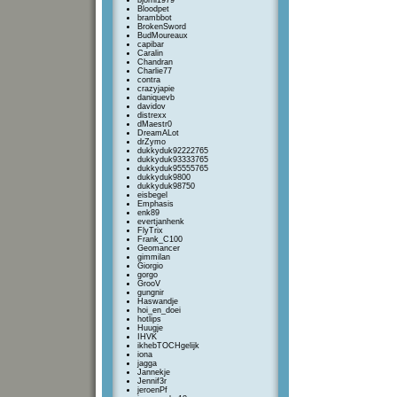
bjorni1979
Bloodpet
brambbot
BrokenSword
BudMoureaux
capibar
Caralin
Chandran
Charlie77
contra
crazyjapie
daniquevb
davidov
distrexx
dMaestr0
DreamALot
drZymo
dukkyduk92222765
dukkyduk93333765
dukkyduk95555765
dukkyduk9800
dukkyduk98750
eisbegel
Emphasis
enk89
evertjanhenk
FlyTrix
Frank_C100
Geomancer
gimmilan
Giorgio
gorgo
GrooV
gungnir
Haswandje
hoi_en_doei
hotlips
Huugje
IHVK
ikhebTOCHgelijk
iona
jagga
Jannekje
Jennif3r
jeroenPf