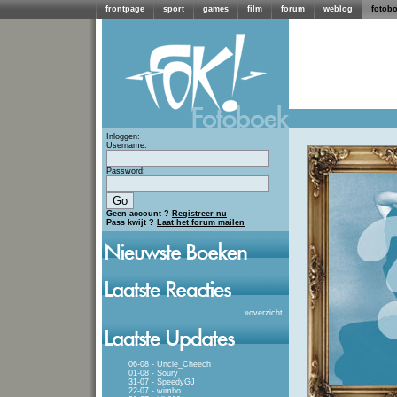
frontpage
sport
games
film
forum
weblog
fotob
Inloggen:
Username:
Password:
Geen account ?
Registreer nu
Pass kwijt ?
Laat het forum mailen
»
overzicht
06-08 - Uncle_Cheech
01-08 - Soury
31-07 - SpeedyGJ
22-07 - wimbo