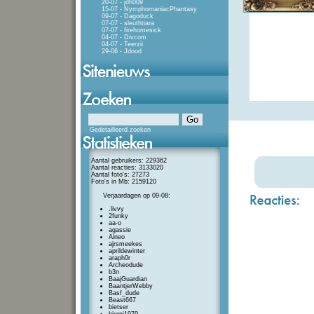
20-07 - jdh009
15-07 - NymphomaniacPhantasy
09-07 - Dagoduck
07-07 - sleuthtiara
07-07 - firehomesick
04-07 - Divcom
04-07 - Teerzii
29-06 - Jdood
Gedetailleerd zoeken
Aantal gebruikers: 229362
Aantal reacties: 3133020
Aantal foto's: 27273
Foto's in Mb: 2159120
Verjaardagen op 09-08:
.livvy
2funky
aa-o
agassie
Aineo
ajrsmeekes
aprildewinter
araph0r
Archeodude
b3n
BaajGuardian
BaantjerWebby
Basf_dude
Beast667
bietser