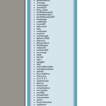
jerommeke18
Jonnetje
Josienepien
Jowell134
King_Julien
Knuffelbeertje16
Knuffelbeertje17
Knuffelbeertje1987
Kruidnagel
LabMeisje
Leonie83
little-essie
lufia
markpatat
markvnl
martijnisgek
Maurice1988
Mazzeur
MilanvanEck
MiniMuppet
mjheijenk
mobster400
mr-miyagi
n00b
NickW
niel-z
nljuggler
Noli.
Onkruidbestrjider
Outrageousphoto
pr0mpt
PsychoMirror
Puma-fan
Q.U.A.S.T.
rainbowroad
Ramsy
Renesmurf
richardzijlstra
ron-anneke
ron1964
Ronald1903
ronvanrutten
rutten
Ruud.Goezinne
sandersm