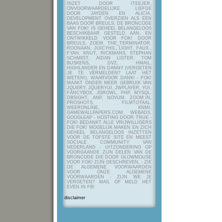
INZET DOOR ITEEJER,
ONVOORWAARDELIJKE LIEFDE
DOOR JAYDEN EN ALICIA,
DEVELOPMENT OVERZIEN ALS EEN
BAAS DOOR BREULS. DE BRONCODE
VAN FOK! IS GEHEEL BELANGELOOS
BESCHIKBAAR GESTELD AAN, EN
ONTWIKKELD VOOR FOK! DOOR
BREULS, ZOEM, THE_TERMINATOR,
ROONAAN, JUICYHIL, LIGHT, FAUX.,
FYAH, KNUT, RICKMANS, STEPHAN
SCHMIDT, AIDAN LISTER, TOM
BUSKENS, DVZ, HMAIL,
HIGHLANDER EN DANNY (VERGETEN
JE TE VERMELDEN? LAAT HET
WETEN!), WAARVOOR DANK! - FOK!
MAAKT ONDER MEER GEBRUIK VAN
JQUERY, JQUERYUI, JWPLAYER, YUI,
FANCYBOX, JGROWL, PHP, MYSQL,
DBSIGHT, ANP, NOVUM, ZOOM.IN,
PROSHOTS, FILMTOTAAL,
WEERONLINE, KNMI,
GAMEWALLPAPERS.COM, WEBADS,
GOOGLEAP - HOSTING DOOR TRUE -
FOK! BEDANKT ALLE VRIJWILLIGERS
DIE FOK! MOGELIJK MAKEN EN ZICH
GEHEEL BELANGELOOS INZETTEN
VOOR DE TOFSTE SITE EN MEEST
SOCIALE COMMUNITY VAN
NEDERLAND - UITZONDERING OP
VOORGAANDE ZIJN DELEN VAN DE
BRONCODE DIE DOOR GLOWMOUSE
VOOR FOK! ZIJN GESCHREVEN.
- ZIE
DE ALGEMENE VOORWAARDEN
VOOR ONZE ALGEMENE
VOORWAARDEN - ZIJN WE JE
VERGETEN? MAIL OF MELD HET
EVEN IN FB!
disclaimer