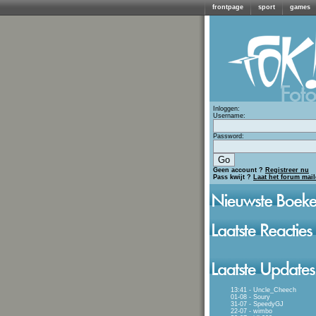
frontpage
sport
games
Inloggen:
Username:
Password:
Geen account ?
Registreer nu
Pass kwijt ?
Laat het forum mai
13:41 - Uncle_Cheech
01-08 - Soury
31-07 - SpeedyGJ
22-07 - wimbo