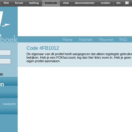
film
forum
weblog
fotoboek
chat
abonnementen
zoeken
dm
Code #FB1012
De eigenaar van dit profiel heeft aangegeven dat alleen ingelogde gebrui
bekijken. Heb je een FOK!account, log dan hier links even in. Heb je geen
eigen profiel aanmaken.
len
»
overzicht