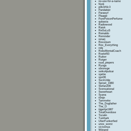
no-use-for-a-name
Nork
p0k3rf4c3
Pandabier
Parawyf
Plaapje
PurePoisonPerfume
qubasta
Radiowood
Raisk
ReGuLuS
Reinaldo
Reminder
renarj
Rexonium
Rex_Everything
robj
RobsMentalCoach
Roelof93
Ruiker
Rutger
ruud_piepers
Ryoga
sbronsge
seiko4pulsar
sjattie
sjor06
SockUdip
Sproet_1980
Stefan206
SvensationaI
Sweetheart
Syana
t0nijn
Tammeke
The_Dogfather
The_O
tijgertje1987
TotalOverdose
Tozalin
Tuinhark
UberFunkerfied
unox_worst
victorinus
Wijnand