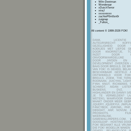
Wim-Deetman
Wonderaar
xDutchTerror
xtraJ
xxxsxexxx
zachteP0rn0sn0r
zuignap
_Fulton_
All content © 1999-2026 FOK!
DANK, LICENTI
AUTEURSRECHT: KOF
GEZELLIGHEID DOOR Y
KOEKJES MET LIEFDE G
DOOR KNORRETJE, TO
INZET DOOR ITE
ONVOORWAARDELIJKE 
DOOR JAYDEN EN A
DEVELOPMENT OVERZIEN 
BAAS DOOR BREULS. DE B
VAN FOK! IS GEHEEL BEL
BESCHIKBAAR GESTELD 
ONTWIKKELD VOOR FOK
BREULS, ZOEM, THE_TERM
ROONAAN, JUICYHIL, LIGHT
FYAH, KNUT, RICKMANS, 
SCHMIDT, AIDAN LIST
BUSKENS, DVZ, H
HIGHLANDER EN DANNY (V
JE TE VERMELDEN? LA
WETEN!), WAARVOOR DANK
MAAKT ONDER MEER GEBR
JQUERY, JQUERYUI, JWPLAY
FANCYBOX, JGROWL, PHP,
DBSIGHT, ANP, NOVUM, Z
PROSHOTS, FILMTO
WEERONLINE, K
GAMEWALLPAPERS.COM, 
GOOGLEAP - HOSTING DOO
FOK! BEDANKT ALLE VRIJW
DIE FOK! MOGELIJK MAKEN
GEHEEL BELANGELOOS I