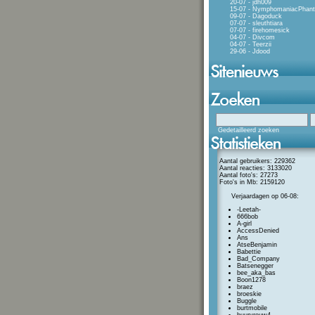
20-07 - jdh009
15-07 - NymphomaniacPhan
09-07 - Dagoduck
07-07 - sleuthtiara
07-07 - firehomesick
04-07 - Divcom
04-07 - Teerzii
29-06 - Jdood
Gedetailleerd zoeken
Aantal gebruikers: 229362
Aantal reacties: 3133020
Aantal foto's: 27273
Foto's in Mb: 2159120
Verjaardagen op 06-08:
-Leetah-
666bob
A-girl
AccessDenied
Ans
AtseBenjamin
Babettie
Bad_Company
Batsenegger
bee_aka_bas
Boon1278
braez
broeskie
Buggle
burtmobile