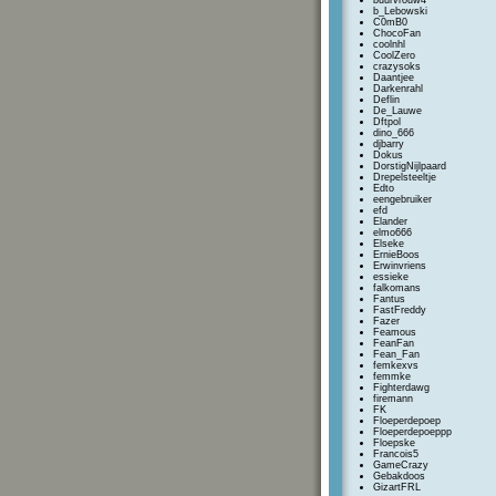
buurvrouw4
b_Lebowski
C0mB0
ChocoFan
coolnhl
CoolZero
crazysoks
Daantjee
Darkenrahl
Deflin
De_Lauwe
Dftpol
dino_666
djbarry
Dokus
DorstigNijlpaard
Drepelsteeltje
Edto
eengebruiker
efd
Elander
elmo666
Elseke
ErnieBoos
Erwinvriens
essieke
falkomans
Fantus
FastFreddy
Fazer
Feamous
FeanFan
Fean_Fan
femkexvs
femmke
Fighterdawg
firemann
FK
Floeperdepoep
Floeperdepoeppp
Floepske
Francois5
GameCrazy
Gebakdoos
GizartFRL