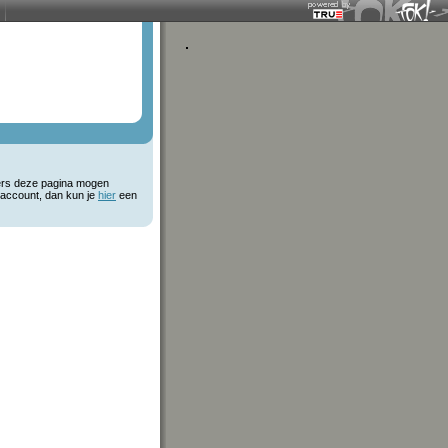
kers deze pagina mogen
 account, dan kun je
hier
een