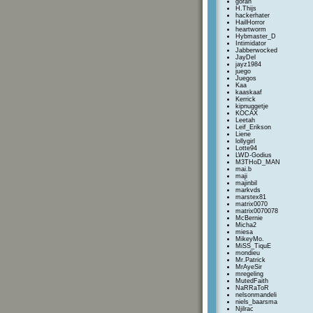
goran
H.Thijs
hackerhater
HailHorror
heartworm
Hybmaster_D
Intimidator
Jabberwocked
JayDel
jayz1984
juego
Juegos
Kaa
kaaskaaf
Kerrick
kipnuggetje
KOCAX
Leetah
Leif_Erikson
Liene
lollygirl
Lotte94
LWD-Godius
M3THoD_MAN
mai.b
maji
majinbil
markvds
marstex81
matrix0070
matrix0070078
McBernie
Micha2
miesa
MikeyMo.
MiSS_TiquE
mondieu
Mr.Patrick
MrAyeSir
mregeling
MutedFaith
NaRRaToR
nelsonmandeli
niels_baarsma
Njilrac