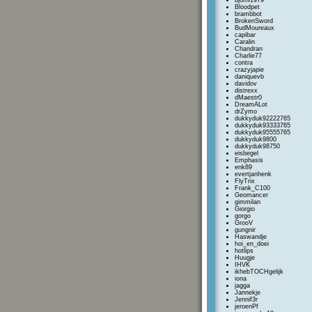
bjorni1979
Bloodpet
brambbot
BrokenSword
BudMoureaux
capibar
Caralin
Chandran
Charlie77
contra
crazyjapie
daniquevb
davidov
distrexx
dMaestr0
DreamALot
drZymo
dukkyduk92222765
dukkyduk93333765
dukkyduk95555765
dukkyduk9800
dukkyduk98750
eisbegel
Emphasis
enk89
evertjanhenk
FlyTrix
Frank_C100
Geomancer
gimmilan
Giorgio
gorgo
GrooV
gungnir
Haswandje
hoi_en_doei
hotlips
Huugje
IHVK
ikhebTOCHgelijk
iona
jagga
Jannekje
Jennif3r
jeroenPf