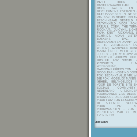
INZET DOOR ITE
ONVOORWAARDELIJKE 
DOOR JAYDEN EN A
DEVELOPMENT OVERZIEN 
BAAS DOOR BREULS. DE B
VAN FOK! IS GEHEEL BEL
BESCHIKBAAR GESTELD 
ONTWIKKELD VOOR FOK
BREULS, ZOEM, THE_TERM
ROONAAN, JUICYHIL, LIGHT
FYAH, KNUT, RICKMANS, 
SCHMIDT, AIDAN LIST
BUSKENS, DVZ, H
HIGHLANDER EN DANNY (V
JE TE VERMELDEN? LA
WETEN!), WAARVOOR DANK
MAAKT ONDER MEER GEBR
JQUERY, JQUERYUI, JWPLAY
FANCYBOX, JGROWL, PHP,
DBSIGHT, ANP, NOVUM, Z
PROSHOTS, FILMTO
WEERONLINE, K
GAMEWALLPAPERS.COM, 
GOOGLEAP - HOSTING DOO
FOK! BEDANKT ALLE VRIJW
DIE FOK! MOGELIJK MAKEN
GEHEEL BELANGELOOS I
VOOR DE TOFSTE SITE E
SOCIALE COMMUNIT
NEDERLAND - UITZONDE
VOORGAANDE ZIJN DELEN
BRONCODE DIE DOOR GL
VOOR FOK! ZIJN GESCHRE
DE ALGEMENE VOORW
VOOR ONZE ALG
VOORWAARDEN - ZIJN
VERGETEN? MAIL OF M
EVEN IN FB!
disclaimer