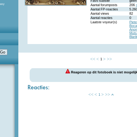
Favo subsite
geen
tasy
Aantal forumposts
206
Aantal FP-reacties
5.26
Aantal views
82
Aantal reacties
0
Laatste voyeur(s)
Piete
Boca
Anon
Muts
Blari
1
Reageren op dit fotoboek is niet mogelijk
1