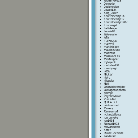
jerommeke18
Jonnetje
Josienepien
Jowell134
King_Julien
Knuffelbeertje16
Knuffelbeertje17
Knuffelbeertje1987
Kruidnagel
LabMeisje
Leonie83
little-essie
lufia
markpatat
markvnl
martijnisgek
Maurice1988
Mazzeur
MilanvanEck
MiniMuppet
mjheijenk
mobster400
mr-miyagi
n00b
NickW
niel-z
nljuggler
Noli.
Onkruidbestrjider
Outrageousphoto
pr0mpt
PsychoMirror
Puma-fan
Q.U.A.S.T.
rainbowroad
Ramsy
Renesmurf
richardzijlstra
ron-anneke
ron1964
Ronald1903
ronvanrutten
rutten
Ruud.Goezinne
sandersm