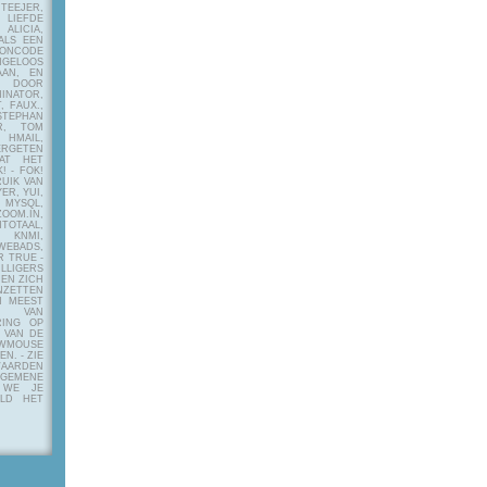
EJER,
LIEFDE
LICIA,
ALS EEN
RONCODE
ANGELOOS
AAN, EN
! DOOR
INATOR,
, FAUX.,
STEPHAN
ER, TOM
MAIL,
ERGETEN
AT HET
! - FOK!
UIK VAN
ER, YUI,
 MYSQL,
OOM.IN,
TAAL,
NMI,
WEBADS,
R TRUE -
ILLIGERS
 EN ZICH
NZETTEN
N MEEST
Y VAN
RING OP
 VAN DE
OWMOUSE
VEN.
- ZIE
AARDEN
EMENE
 WE JE
ELD HET