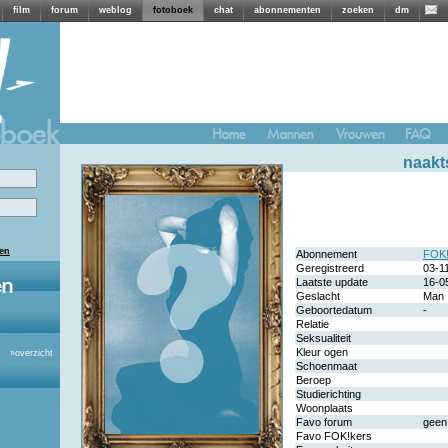
film
forum
weblog
fotoboek
chat
abonnementen
zoeken
dm
naakt
len
Abonnement
FOK!
Geregistreerd
03-1
Laatste update
16-0
Geslacht
Man
Geboortedatum
-
Relatie
Seksualiteit
Kleur ogen
»
overzicht
Schoenmaat
Beroep
Studierichting
Woonplaats
Favo forum
geen
Favo FOK!kers