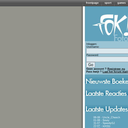
frontpage
sport
games
Inloggen:
Username:
Password:
Geen account ?
Registreer nu
Pass kwijt ?
Laat het forum mai
06-08 - Uncle_Cheech
01-08 - Soury
31-07 - SpeedyGJ
22-07 - wimbo