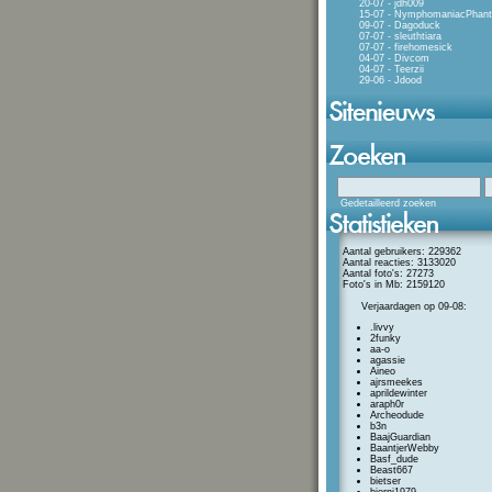
20-07 - jdh009
15-07 - NymphomaniacPhan
09-07 - Dagoduck
07-07 - sleuthtiara
07-07 - firehomesick
04-07 - Divcom
04-07 - Teerzii
29-06 - Jdood
Gedetailleerd zoeken
Aantal gebruikers: 229362
Aantal reacties: 3133020
Aantal foto's: 27273
Foto's in Mb: 2159120
Verjaardagen op 09-08:
.livvy
2funky
aa-o
agassie
Aineo
ajrsmeekes
aprildewinter
araph0r
Archeodude
b3n
BaajGuardian
BaantjerWebby
Basf_dude
Beast667
bietser