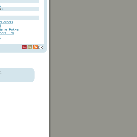
»
0
»
rCornelis
j
ieme_Fokker
aers__78
k
.