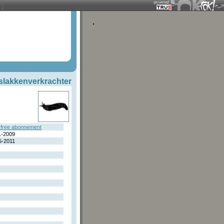
slakkenverkrachter
free abonnement
1-2009
5-2011