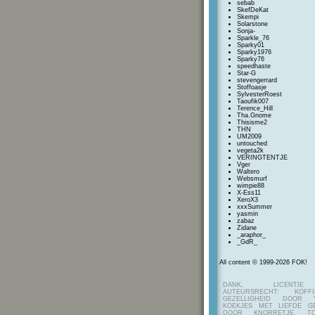
sebab
SkefDeKat
Skempi
Solarstone
Sonja-
Sparkle_76
Sparky01
Sparky1976
Sparky76
speedhaste
Star-G
stevengerrard
Stoffoasje
SylvesterRoest
Taoufik007
Terence_Hill
Tha.Gnome
Thisisme2
THN
UM2009
untouched
vegeta2k
VERINGTENTJE
Vger
Waltero
Websmurf
wimpie88
X-Ess11
XeroX3
xxxSummer
yasmin
zabaz
Zidane
_araphor_
_GdR_
All content © 1999-2026 FOK!
DANK, LICENTI
AUTEURSRECHT: KOF
GEZELLIGHEID DOOR Y
KOEKJES MET LIEFDE G
DOOR KNORRETJE, TO