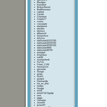
bjorni1979
Bloodpet
brambbot
BrokenSword
BudMoureaux
capibar
Caralin
Chandran
Charlie77
contra
crazyjapie
daniquevb
davidov
distrexx
dMaestr0
DreamALot
drZymo
dukkyduk92222765
dukkyduk93333765
dukkyduk95555765
dukkyduk9800
dukkyduk98750
eisbegel
Emphasis
enk89
evertjanhenk
FlyTrix
Frank_C100
Geomancer
gimmilan
Giorgio
gorgo
GrooV
gungnir
Haswandje
hoi_en_doei
hotlips
Huugje
IHVK
ikhebTOCHgelijk
iona
jagga
Jannekje
Jennif3r
jeroenPf