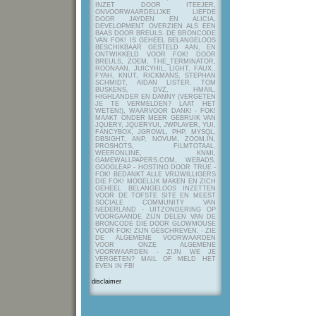
INZET DOOR ITEEJER,
ONVOORWAARDELIJKE LIEFDE
DOOR JAYDEN EN ALICIA,
DEVELOPMENT OVERZIEN ALS EEN
BAAS DOOR BREULS. DE BRONCODE
VAN FOK! IS GEHEEL BELANGELOOS
BESCHIKBAAR GESTELD AAN, EN
ONTWIKKELD VOOR FOK! DOOR
BREULS, ZOEM, THE_TERMINATOR,
ROONAAN, JUICYHIL, LIGHT, FAUX.,
FYAH, KNUT, RICKMANS, STEPHAN
SCHMIDT, AIDAN LISTER, TOM
BUSKENS, DVZ, HMAIL,
HIGHLANDER EN DANNY (VERGETEN
JE TE VERMELDEN? LAAT HET
WETEN!), WAARVOOR DANK! - FOK!
MAAKT ONDER MEER GEBRUIK VAN
JQUERY, JQUERYUI, JWPLAYER, YUI,
FANCYBOX, JGROWL, PHP, MYSQL,
DBSIGHT, ANP, NOVUM, ZOOM.IN,
PROSHOTS, FILMTOTAAL,
WEERONLINE, KNMI,
GAMEWALLPAPERS.COM, WEBADS,
GOOGLEAP - HOSTING DOOR TRUE -
FOK! BEDANKT ALLE VRIJWILLIGERS
DIE FOK! MOGELIJK MAKEN EN ZICH
GEHEEL BELANGELOOS INZETTEN
VOOR DE TOFSTE SITE EN MEEST
SOCIALE COMMUNITY VAN
NEDERLAND - UITZONDERING OP
VOORGAANDE ZIJN DELEN VAN DE
BRONCODE DIE DOOR GLOWMOUSE
VOOR FOK! ZIJN GESCHREVEN.
- ZIE
DE ALGEMENE VOORWAARDEN
VOOR ONZE ALGEMENE
VOORWAARDEN - ZIJN WE JE
VERGETEN? MAIL OF MELD HET
EVEN IN FB!
disclaimer