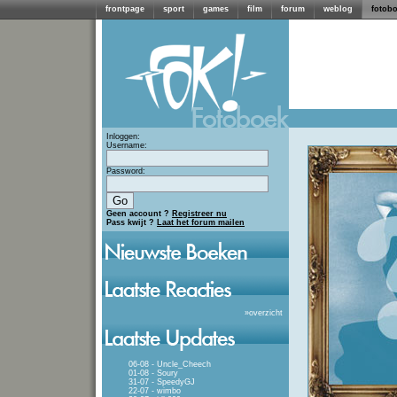
frontpage
sport
games
film
forum
weblog
fotob
Inloggen:
Username:
Password:
Geen account ?
Registreer nu
Pass kwijt ?
Laat het forum mailen
»
overzicht
06-08 - Uncle_Cheech
01-08 - Soury
31-07 - SpeedyGJ
22-07 - wimbo