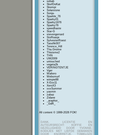
sebab
SkefDeKat
Skempi
Solarstone
Sonja-
Sparkle_76
Sparky01
Sparky1976
Sparky76
speedhaste
Star-G
stevengerrard
Stoffoasje
SylvesterRoest
Taoufik007
Terence_Hill
Tha.Gnome
Thisisme2
THN
UM2009
untouched
vegeta2k
VERINGTENTJE
Vger
Waltero
Websmurf
wimpie88
X-Ess11
XeroX3
xxxSummer
yasmin
zabaz
Zidane
_araphor_
_GdR_
All content © 1999-2026 FOK!
DANK, LICENTIE EN
AUTEURSRECHT: KOFFIE EN
GEZELLIGHEID DOOR YVONNE,
KOEKJES MET LIEFDE GEBAKKEN
DOOR KNORRETJE, TOMELOZE