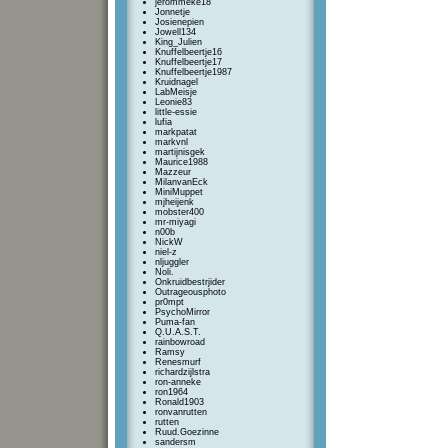
jerommeke18
Jonnetje
Josienepien
Jowell134
King_Julien
Knuffelbeertje16
Knuffelbeertje17
Knuffelbeertje1987
Kruidnagel
LabMeisje
Leonie83
little-essie
lufia
markpatat
markvnl
martijnisgek
Maurice1988
Mazzeur
MilanvanEck
MiniMuppet
mjheijenk
mobster400
mr-miyagi
n00b
NickW
niel-z
nljuggler
Noli.
Onkruidbestrjider
Outrageousphoto
pr0mpt
PsychoMirror
Puma-fan
Q.U.A.S.T.
rainbowroad
Ramsy
Renesmurf
richardzijlstra
ron-anneke
ron1964
Ronald1903
ronvanrutten
rutten
Ruud.Goezinne
sandersm