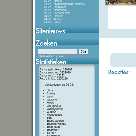
20-07 - jdh009
15-07 - NymphomaniacPhantasy
09-07 - Dagoduck
07-07 - sleuthtiara
07-07 - firehomesick
04-07 - Divcom
04-07 - Teerzii
29-06 - Jdood
Gedetailleerd zoeken
Aantal gebruikers: 229362
Aantal reacties: 3133020
Aantal foto's: 27273
Foto's in Mb: 2159120
Verjaardagen op 09-08:
.livvy
2funky
aa-o
agassie
Aineo
ajrsmeekes
aprildewinter
araph0r
Archeodude
b3n
BaajGuardian
BaantjerWebby
Basf_dude
Beast667
bietser