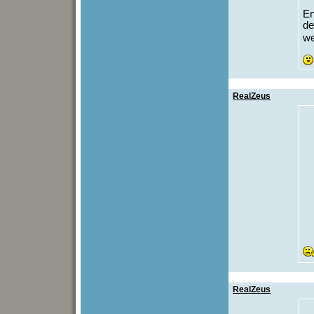
En
de
we
RealZeus
RealZeus