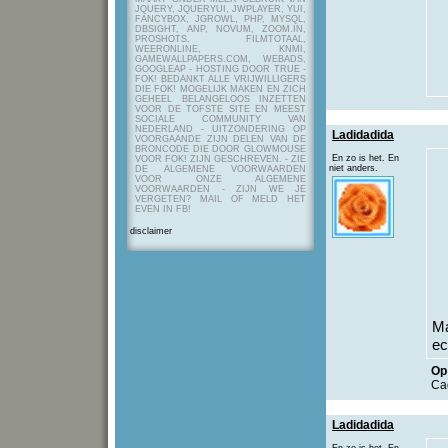
JQUERY, JQUERYUI, JWPLAYER, YUI,
FANCYBOX, JGROWL, PHP, MYSQL,
DBSIGHT, ANP, NOVUM, ZOOM.IN,
PROSHOTS, FILMTOTAAL,
WEERONLINE, KNMI,
GAMEWALLPAPERS.COM, WEBADS,
GOOGLEAP - HOSTING DOOR TRUE -
FOK! BEDANKT ALLE VRIJWILLIGERS
DIE FOK! MOGELIJK MAKEN EN ZICH
GEHEEL BELANGELOOS INZETTEN
VOOR DE TOFSTE SITE EN MEEST
SOCIALE COMMUNITY VAN
NEDERLAND - UITZONDERING OP
Ladidadida
VOORGAANDE ZIJN DELEN VAN DE
BRONCODE DIE DOOR GLOWMOUSE
En zo is het. En
VOOR FOK! ZIJN GESCHREVEN.
- ZIE
niet anders.
DE ALGEMENE VOORWAARDEN
VOOR ONZE ALGEMENE
VOORWAARDEN - ZIJN WE JE
VERGETEN? MAIL OF MELD HET
EVEN IN FB!
disclaimer
Ma
ec
Op 
Ca
Ladidadida