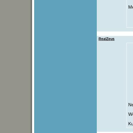
Me
RealZeus
Ne
We
Ku