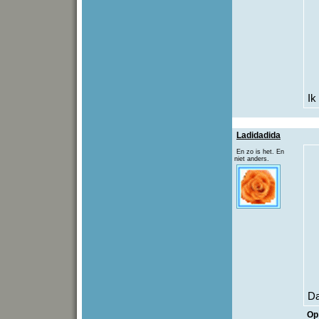
Ik
Ladidadida
En zo is het. En
niet anders.
Da
Op 