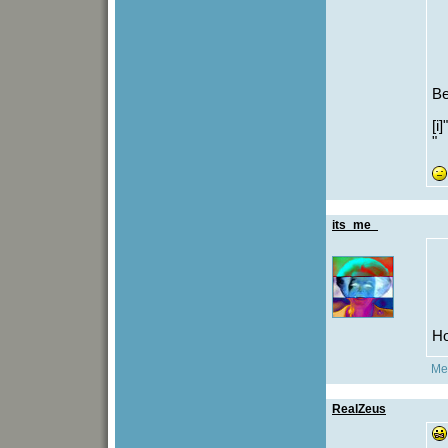
Be
[i
"
its_me_
Ho
Met
RealZeus