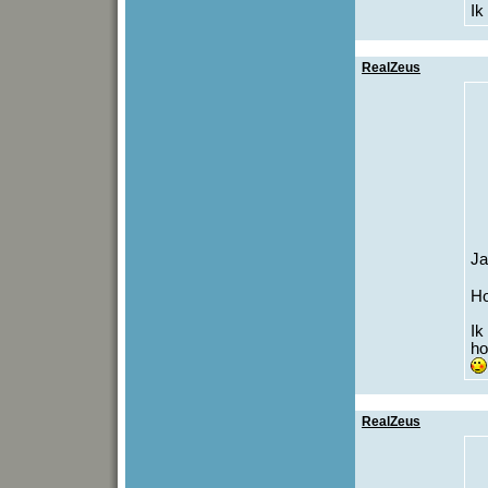
Ik
RealZeus
Ja
Ho
Ik
ho
RealZeus