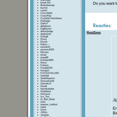
Brannagh
break-kid
Do you want t
Brekebeentje
buckie
canntt
ChocAdelic
CrazyRay
CumbiaColombiana
DaiSaigo
DaKeY
didadurex
Digillusion
dirkertjedap
RealZeus
doghound
DoingK
Droxz
Dwork
Edwin---
eenink03
einstein2005
Elmooo
elvad
espa88
Esteban899
fhorst
Foklore
Freddie555
frisotjuh
FUCKxFAILURE
Garfield
GeileMaarten
Gemaskerde
GotenksS
Goudt
hasnikababa
HolyBean
Humswa
Ice_Tea
Ik_Ben_Brian
Ji
insul
iraanse_malloot
Isjiek
En
Ivoos
J3thro
Ba
Jazpkip