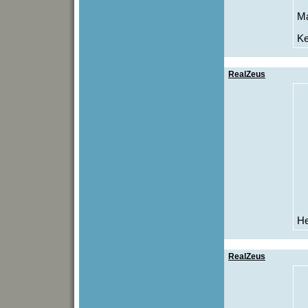
Ma
Ke
RealZeus
He
RealZeus