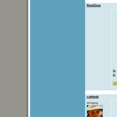
RealZeus
Ik
ik
cultheld
demagoog