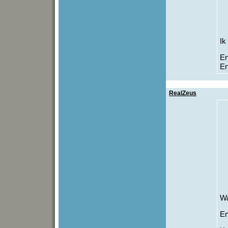
Ik
En
En
RealZeus
Wa
En