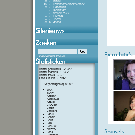
20-07 - jdh009
15-07 - NymphomaniacPhantasy
09-07 - Dagoduck
07-07 - sleuthtiara
07-07 - firehomesick
04-07 - Divcom
04-07 - Teerzii
29-06 - Jdood
Gedetailleerd zoeken
Aantal gebruikers: 229362
Aantal reacties: 3133020
Aantal foto's: 27273
Foto's in Mb: 2159120
Verjaardagen op 08-08:
2pac
aartw
Angony
Aurora025
Aztvgl
B-Sweet
Bargh
Barkleys
BasTD
Beppie
Beun
BgR
Bliss888
blitzrew
Boss