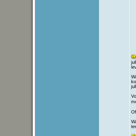
ju
le
Wa
ko
ju
Vo
me
Of
Wa
te