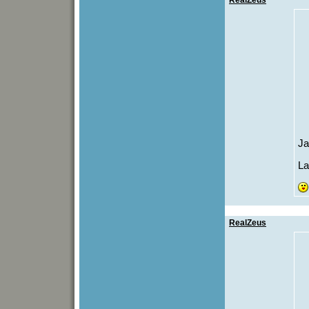
RealZeus
Ja
La
RealZeus