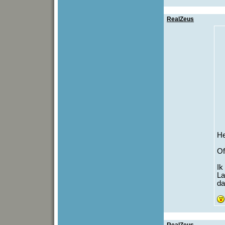
RealZeus
He
Of
Ik
La
da