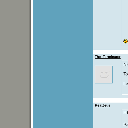
The_Terminator
Ni
To
Le
RealZeus
Hé
Pa