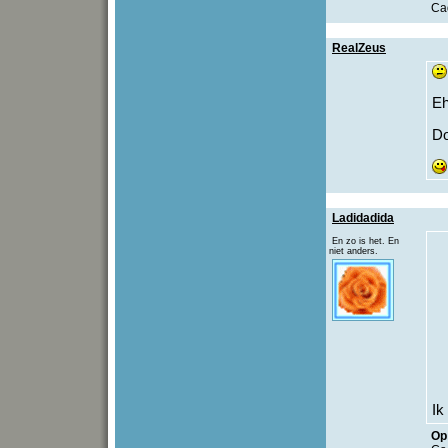
Ca
RealZeus
Eh
D
Ladidadida
En zo is het. En
niet anders.
Ik
Op 