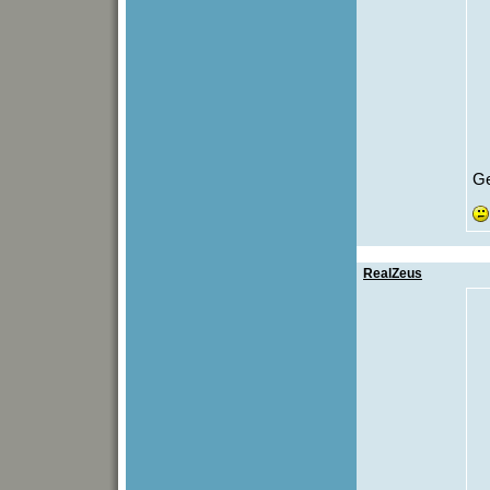
Ge
RealZeus