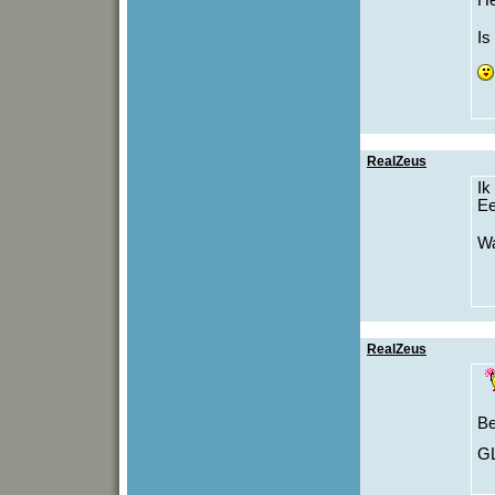
He
Is
RealZeus
Ik
Ee
Wa
RealZeus
Be
GL