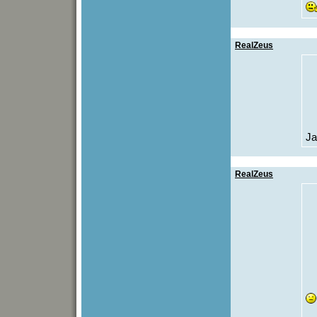
RealZeus
Ja
RealZeus