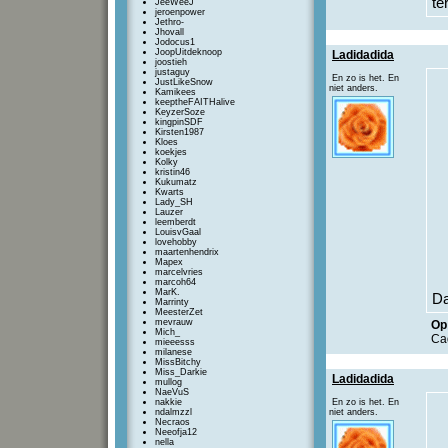
te
JeeWeeJ
jeroenpower
Jethro-
Jhovall
Jodocus1
JoopUitdeknoop
Ladidadida
joostieh
justaguy
En zo is het. En
JustLikeSnow
niet anders.
Kamikees
keeptheFAITHalive
KeyzerSoze
kingpinSDF
Kirsten1987
Kloes
koekjes
Kolky
kristin46
Kukumatz
Kwarts
Lady_SH
Lauzer
leemberdt
LouisvGaal
lovehobby
maartenhendrix
Mapex
marcelvries
marcoh64
MarK.
Da
Marrinty
MeesterZet
mevrauw
Op 
Mich_
Ca
mieeesss
milanese
MissBitchy
Miss_Darkie
Ladidadida
mullog
NaeVuS
nakkie
En zo is het. En
ndalmzzl
niet anders.
Necraos
Neeofja12
nella