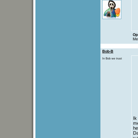
O
Met
Bob-B
In Bob we trust
Ik
me
he
Da