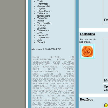
Thefist
TheUnreal
thompson84
Thyster
TilburgPosse
TKBaracus
toinespijkers
Twista101
Da
Vetpot
ViezeFreddiey
Wadoryu
X-Licious
Yo-Momma
Z.v.C
Ladidadida
zakdoek88
Zeghomaar
En zo is het. En
Zulu
niet anders.
Zwaard
All content © 1999-2026 FOK!
DANK, LICENTIE EN
AUTEURSRECHT: KOFFIE EN
GEZELLIGHEID DOOR YVONNE,
KOEKJES MET LIEFDE GEBAKKEN
DOOR KNORRETJE, TOMELOZE
INZET DOOR ITEEJER,
ONVOORWAARDELIJKE LIEFDE
DOOR JAYDEN EN ALICIA,
DEVELOPMENT OVERZIEN ALS EEN
BAAS DOOR BREULS. DE BRONCODE
Ma
VAN FOK! IS GEHEEL BELANGELOOS
BESCHIKBAAR GESTELD AAN, EN
ONTWIKKELD VOOR FOK! DOOR
Op 
BREULS, ZOEM, THE_TERMINATOR,
Ca
ROONAAN, JUICYHIL, LIGHT, FAUX.,
FYAH, KNUT, RICKMANS, STEPHAN
SCHMIDT, AIDAN LISTER, TOM
BUSKENS, DVZ, HMAIL,
RealZeus
HIGHLANDER EN DANNY (VERGETEN
JE TE VERMELDEN? LAAT HET
WETEN!), WAARVOOR DANK! - FOK!
MAAKT ONDER MEER GEBRUIK VAN