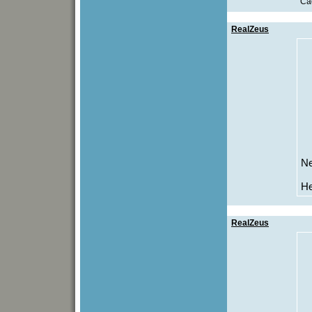
Ca
RealZeus
Ne
He
RealZeus