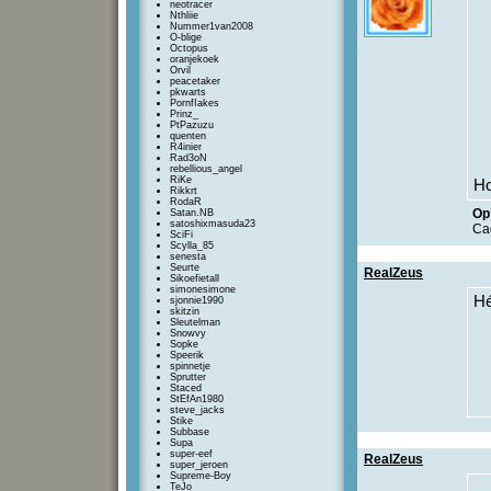
neotracer
Nthliie
Nummer1van2008
O-blige
Octopus
oranjekoek
Orvil
peacetaker
pkwarts
PornfIakes
Prinz_
PtPazuzu
quenten
R4inier
Rad3oN
rebellious_angel
RiKe
Ho
Rikkrt
RodaR
Op 
Satan.NB
satoshixmasuda23
Ca
SciFi
Scylla_85
senesta
Seurte
RealZeus
Sikoefietall
simonesimone
Hé
sjonnie1990
skitzin
Sleutelman
Snowvy
Sopke
Speerik
spinnetje
Sprutter
Staced
StEfAn1980
steve_jacks
Stike
Subbase
Supa
super-eef
RealZeus
super_jeroen
Supreme-Boy
TeJo