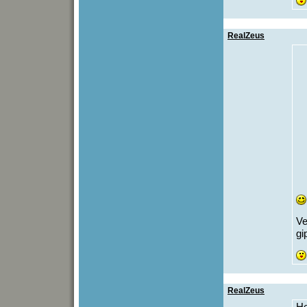
RealZeus
Ve
gi
RealZeus