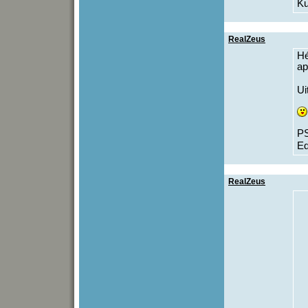
Ku
RealZeus
Hé
ap
Ui
PS
Ed
RealZeus