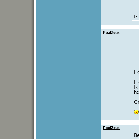
Ik
RealZeus
Ho
Hi
Ik
he
Gr
RealZeus
Be