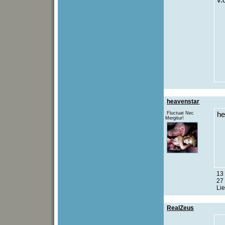
v.
heavenstar
Fluctuat Nec
he
Mergitur!
13 
27
Lie
RealZeus