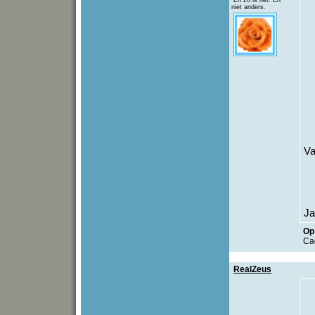
En zo is het. En
niet anders.
Va
Ja
Op 
Ca
RealZeus