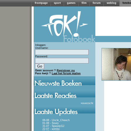
frontpage
sport
games
film
forum
weblog
fotob
Inloggen:
Username:
Password:
Geen account ?
Registreer nu
Pass kwijt ?
Laat het forum mailen
»
overzicht
06-08 - Uncle_Cheech
01-08 - Soury
31-07 - SpeedyGJ
22-07 - wimbo