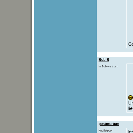
Go
Bob-B
In Bob we trust
Un
li
postmortum
Knuffelpool
le