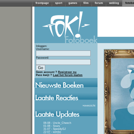
frontpage
sport
games
film
forum
weblog
fotob
Inloggen:
Username:
Password:
Geen account ?
Registreer nu
Pass kwijt ?
Laat het forum mailen
»
overzicht
06-08 - Uncle_Cheech
01-08 - Soury
31-07 - SpeedyGJ
22-07 - wimbo