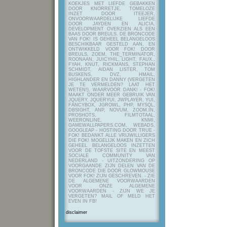
KOEKJES MET LIEFDE GEBAKKEN
DOOR KNORRETJE, TOMELOZE
INZET DOOR ITEEJER,
ONVOORWAARDELIJKE LIEFDE
DOOR JAYDEN EN ALICIA,
DEVELOPMENT OVERZIEN ALS EEN
BAAS DOOR BREULS. DE BRONCODE
VAN FOK! IS GEHEEL BELANGELOOS
BESCHIKBAAR GESTELD AAN, EN
ONTWIKKELD VOOR FOK! DOOR
BREULS, ZOEM, THE_TERMINATOR,
ROONAAN, JUICYHIL, LIGHT, FAUX.,
FYAH, KNUT, RICKMANS, STEPHAN
SCHMIDT, AIDAN LISTER, TOM
BUSKENS, DVZ, HMAIL,
HIGHLANDER EN DANNY (VERGETEN
JE TE VERMELDEN? LAAT HET
WETEN!), WAARVOOR DANK! - FOK!
MAAKT ONDER MEER GEBRUIK VAN
JQUERY, JQUERYUI, JWPLAYER, YUI,
FANCYBOX, JGROWL, PHP, MYSQL,
DBSIGHT, ANP, NOVUM, ZOOM.IN,
PROSHOTS, FILMTOTAAL,
WEERONLINE, KNMI,
GAMEWALLPAPERS.COM, WEBADS,
GOOGLEAP - HOSTING DOOR TRUE -
FOK! BEDANKT ALLE VRIJWILLIGERS
DIE FOK! MOGELIJK MAKEN EN ZICH
GEHEEL BELANGELOOS INZETTEN
VOOR DE TOFSTE SITE EN MEEST
SOCIALE COMMUNITY VAN
NEDERLAND - UITZONDERING OP
VOORGAANDE ZIJN DELEN VAN DE
BRONCODE DIE DOOR GLOWMOUSE
VOOR FOK! ZIJN GESCHREVEN.
- ZIE
DE ALGEMENE VOORWAARDEN
VOOR ONZE ALGEMENE
VOORWAARDEN - ZIJN WE JE
VERGETEN? MAIL OF MELD HET
EVEN IN FB!
disclaimer