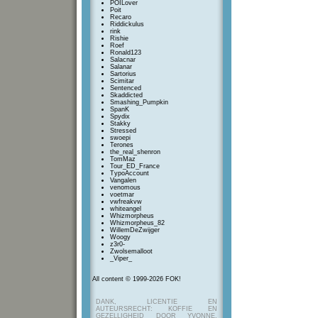
POILover
Poit
Recaro
Riddickulus
rink
Rishie
Roef
Ronald123
Salacnar
Salanar
Sartorius
Scimitar
Sentenced
Skaddicted
Smashing_Pumpkin
SpanK
Spydix
Stakky
Stressed
swoepi
Terones
the_real_shenron
TomMaz
Tour_ED_France
TypoAccount
Vangalen
venomous
voetmar
vwfreakvw
whiteangel
Whizmorpheus
Whizmorpheus_82
WillemDeZwijger
Woogy
z3r0-
Zwolsemalloot
_Viper_
All content © 1999-2026 FOK!
DANK, LICENTIE EN
AUTEURSRECHT: KOFFIE EN
GEZELLIGHEID DOOR YVONNE,