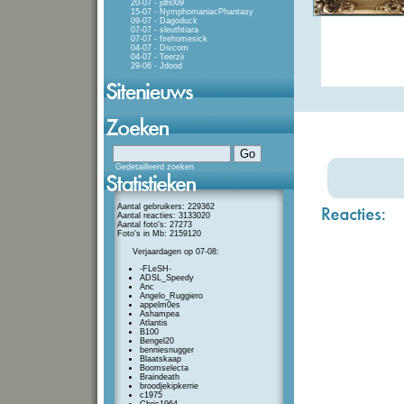
20-07 - jdh009
15-07 - NymphomaniacPhantasy
09-07 - Dagoduck
07-07 - sleuthtiara
07-07 - firehomesick
04-07 - Divcom
04-07 - Teerzii
29-06 - Jdood
Gedetailleerd zoeken
Aantal gebruikers: 229362
Aantal reacties: 3133020
Aantal foto's: 27273
Foto's in Mb: 2159120
Verjaardagen op 07-08:
-FLeSH-
ADSL_Speedy
Anc
Angelo_Ruggiero
appelm0es
Ashampea
Atlantis
B100
Bengel20
benniesnugger
Blaatskaap
Boomselecta
Braindeath
broodjekipkerrie
c1975