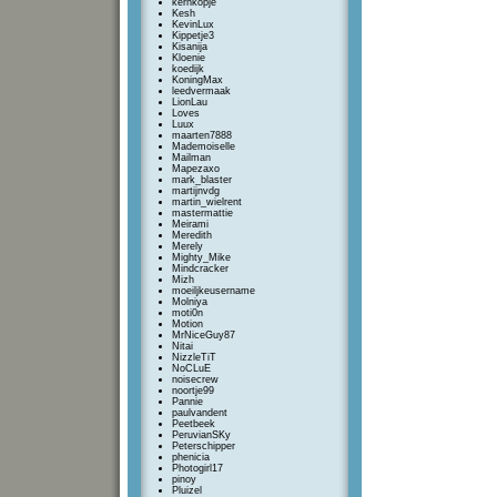
kernkopje
Kesh
KevinLux
Kippetje3
Kisanija
Kloenie
koedijk
KoningMax
leedvermaak
LionLau
Loves
Luux
maarten7888
Mademoiselle
Mailman
Mapezaxo
mark_blaster
martijnvdg
martin_wielrent
mastermattie
Meirami
Meredith
Merely
Mighty_Mike
Mindcracker
Mizh
moeiljkeusername
Molniya
moti0n
Motion
MrNiceGuy87
Nitai
NizzleTiT
NoCLuE
noisecrew
noortje99
Pannie
paulvandent
Peetbeek
PeruvianSKy
Peterschipper
phenicia
Photogirl17
pinoy
Pluizel