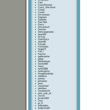
Chris1964
Cipri
CrazyRooster
Crazy_She-Devil
Crispy
Crown
DA-shooter
Dagonet
Dalando
Dan-Niet
Darcy
Decoyduck
Demise
Dirkvanginneke
down86
DrTran
DsKvEnLo
elske86
Female
FireSnake
fizgig74
Fok.r
fraxono
gallimaufrie
galop
GekkeHaan
Goofy666
Haye_
henk1988
henkzijlstra
Hooghlandertje
inkblisss
jeehaa
jennaney
jinxit
JoeyGnarf
jokefleur
Jonathan19
joris_vojn_ek
JosvG
jovink1963
Jozz
jp_f1
jvdweiden
kaderrino85