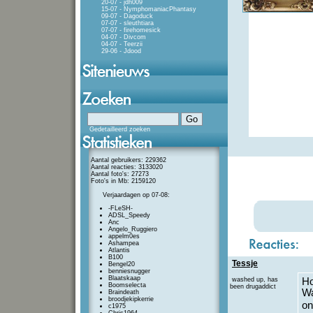
20-07 - jdh009
15-07 - NymphomaniacPhantasy
09-07 - Dagoduck
07-07 - sleuthtiara
07-07 - firehomesick
04-07 - Divcom
04-07 - Teerzii
29-06 - Jdood
Gedetailleerd zoeken
Aantal gebruikers: 229362
Aantal reacties: 3133020
Aantal foto's: 27273
Foto's in Mb: 2159120
Verjaardagen op 07-08:
-FLeSH-
ADSL_Speedy
Anc
Angelo_Ruggiero
appelm0es
Ashampea
Atlantis
B100
Tessje
Bengel20
benniesnugger
Blaatskaap
washed up, has
Ho
Boomselecta
been drugaddict
Wa
Braindeath
broodjekipkerrie
on
c1975