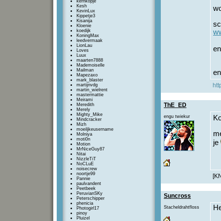
kernkopje
Kesh
wo
KevinLux
Kippetje3
Kisanija
sc
Kloenie
koedijk
ww
KoningMax
leedvermaak
LionLau
en
Loves
Luux
maarten7888
Mademoiselle
Mailman
en
Mapezaxo
mark_blaster
htt
martijnvdg
martin_wielrent
mastermattie
Meirami
ThE_ED
Meredith
Merely
Mighty_Mike
engu twiekur
Ko
Mindcracker
Mizh
moeiljkeusername
me
Molniya
moti0n
je
Motion
MrNiceGuy87
Nitai
NizzleTiT
NoCLuE
noisecrew
noortje99
[K
Pannie
paulvandent
Peetbeek
PeruvianSKy
Suncross
Peterschipper
phenicia
He
Stacheldrahtfloss
Photogirl17
pinoy
Pluizel