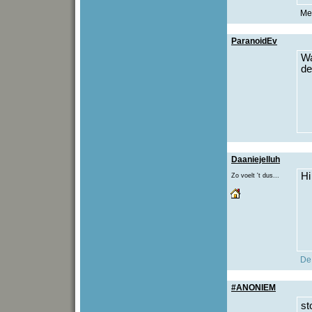
Me
ParanoidEv
Wa
de
Daaniejelluh
Hi
Zo voelt 't dus...
De 
#ANONIEM
st