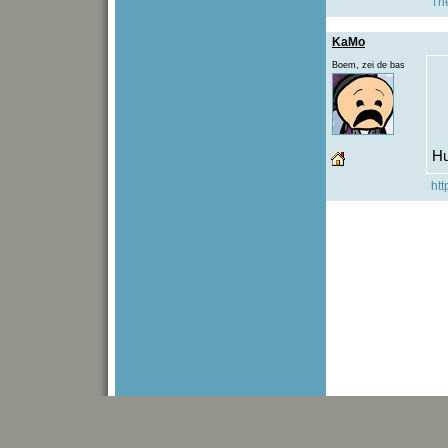
The
KaMo
Boem, zei de bas
Hu
htt