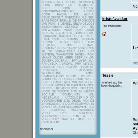
KOEKJES MET LIEFDE GEBAKKEN
DOOR KNORRETJE, TOMELOZE
Not
INZET DOOR ITEEJER,
ONVOORWAARDELIJKE LIEFDE
DOOR JAYDEN EN ALICIA,
DEVELOPMENT OVERZIEN ALS EEN
kristof.v.acker
BAAS DOOR BREULS. DE BRONCODE
VAN FOK! IS GEHEEL BELANGELOOS
The Philospher.
BESCHIKBAAR GESTELD AAN, EN
ONTWIKKELD VOOR FOK! DOOR
BREULS, ZOEM, THE_TERMINATOR,
ROONAAN, JUICYHIL, LIGHT, FAUX.,
FYAH, KNUT, RICKMANS, STEPHAN
SCHMIDT, AIDAN LISTER, TOM
BUSKENS, DVZ, HMAIL,
he
HIGHLANDER EN DANNY (VERGETEN
JE TE VERMELDEN? LAAT HET
WETEN!), WAARVOOR DANK! - FOK!
MAAKT ONDER MEER GEBRUIK VAN
JQUERY, JQUERYUI, JWPLAYER, YUI,
htt
FANCYBOX, JGROWL, PHP, MYSQL,
DBSIGHT, ANP, NOVUM, ZOOM.IN,
PROSHOTS, FILMTOTAAL,
WEERONLINE, KNMI,
Tessje
GAMEWALLPAPERS.COM, WEBADS,
GOOGLEAP - HOSTING DOOR TRUE -
wo
FOK! BEDANKT ALLE VRIJWILLIGERS
washed up, has
DIE FOK! MOGELIJK MAKEN EN ZICH
been drugaddict
GEHEEL BELANGELOOS INZETTEN
VOOR DE TOFSTE SITE EN MEEST
SOCIALE COMMUNITY VAN
NEDERLAND - UITZONDERING OP
VOORGAANDE ZIJN DELEN VAN DE
BRONCODE DIE DOOR GLOWMOUSE
VOOR FOK! ZIJN GESCHREVEN.
- ZIE
DE ALGEMENE VOORWAARDEN
VOOR ONZE ALGEMENE
VOORWAARDEN - ZIJN WE JE
VERGETEN? MAIL OF MELD HET
But
EVEN IN FB!
bat
Av
disclaimer
Xbo