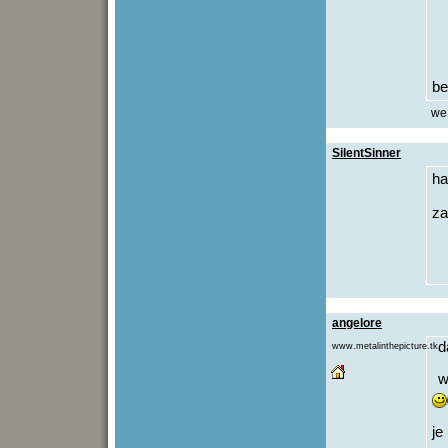
be
we 
SilentSinner
ha
za
angelore
d
www.metalinthepicture.tk
w
je