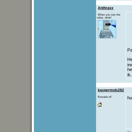
Anthraxx
When you see the
robot, drink!
Pa
He
in
he
ik
kaspermols282
Komado.nl!
hu