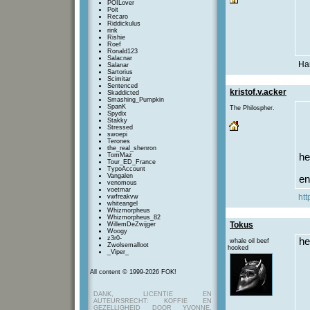
POILover
Poit
Recaro
Riddickulus
rink
Rishie
Roef
Ronald123
Salacnar
Har
Salanar
Sartorius
Scimitar
Sentenced
kristof.v.acker
Skaddicted
Smashing_Pumpkin
SpanK
The Philospher.
Spydix
Stakky
Stressed
swoepi
Terones
the_real_shenron
TomMaz
he
Tour_ED_France
TypoAccount
Vangalen
en
venomous
voetmar
htt
vwfreakvw
whiteangel
Whizmorpheus
Whizmorpheus_82
Tokus
WillemDeZwijger
Woogy
z3r0-
he
whale oil beef
Zwolsemalloot
hooked
_Viper_
All content © 1999-2026 FOK!
DANK, LICENTIE EN
AUTEURSRECHT: KOFFIE EN
GEZELLIGHEID DOOR YVONNE,