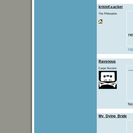
kristof.v.acker
The Philospher.
ne
htt
Ravenous
Carpe Noctem
..
Not
My_Dying_Bride