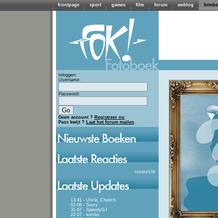
frontpage
sport
games
film
forum
weblog
fotob
Inloggen:
Username:
Password:
Geen account ?
Registreer nu
Pass kwijt ?
Laat het forum mailen
»
overzicht
13:41 - Uncle_Cheech
01-08 - Soury
31-07 - SpeedyGJ
22-07 - wimbo