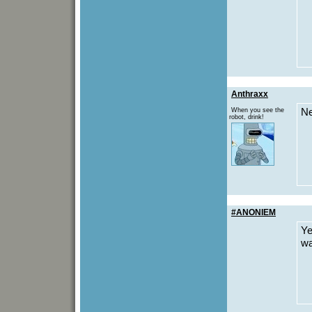
Anthraxx
When you see the
Ne
robot, drink!
#ANONIEM
Ye
wa