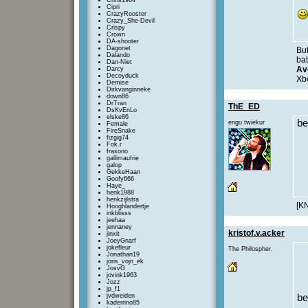
Chris1964
Cipri
CrazyRooster
Crazy_She-Devil
Crispy
Crown
DA-shooter
Dagonet
But
Dalando
bat
Dan-Niet
Av
Darcy
Decoyduck
Xbo
Demise
Dirkvanginneke
down86
DrTran
ThE_ED
DsKvEnLo
elske86
be
engu twiekur
Female
FireSnake
fizgig74
Fok.r
fraxono
gallimaufrie
galop
GekkeHaan
Goofy666
Haye_
henk1988
henkzijlstra
[K
Hooghlandertje
inkblisss
jeehaa
jennaney
kristof.v.acker
jinxit
JoeyGnarf
jokefleur
The Philospher.
Jonathan19
joris_vojn_ek
JosvG
jovink1963
Jozz
jp_f1
jvdweiden
be
kaderrino85