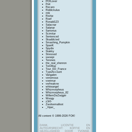
POILover
Poit
Recaro
Riddickulus
rink
Rishie
Roef
Ronald123
Salacnar
Salanar
Sartorius
Scimitar
Sentenced
Skaddicted
Smashing_Pumpkin
SpanK
Spydix
Stakky
Stressed
swoepi
Terones
the_real_shenron
TomMaz
Tour_ED_France
TypoAccount
Vangalen
venomous
voetmar
vwfreakvw
whiteangel
Whizmorpheus
Whizmorpheus_82
WillemDeZwijger
Woogy
z3r0-
Zwolsemalloot
_Viper_
All content © 1999-2026 FOK!
DANK, LICENTIE EN
AUTEURSRECHT: KOFFIE EN
GEZELLIGHEID DOOR YVONNE,