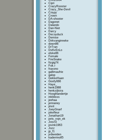
Chris1964
Cipri
CrazyRooster
Crazy_She-Devil
Crispy
Crown
DA-shooter
Dagonet
Dalando
Dan-Niet
Darcy
Decoyduck
Demise
Dirkvanginneke
down86
DrTran
DsKvEnLo
elske86
Female
FireSnake
fizgig74
Fok.r
fraxono
gallimaufrie
galop
GekkeHaan
Goofy666
Haye_
henk1988
henkzijlstra
Hooghlandertje
inkblisss
jeehaa
jennaney
jinxit
JoeyGnarf
jokefleur
Jonathan19
joris_vojn_ek
JosvG
jovink1963
Jozz
jp_f1
jvdweiden
kaderrino85