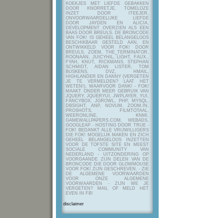
KOEKJES MET LIEFDE GEBAKKEN
DOOR KNORRETJE, TOMELOZE
INZET DOOR ITEEJER,
ONVOORWAARDELIJKE LIEFDE
DOOR JAYDEN EN ALICIA,
DEVELOPMENT OVERZIEN ALS EEN
BAAS DOOR BREULS. DE BRONCODE
VAN FOK! IS GEHEEL BELANGELOOS
BESCHIKBAAR GESTELD AAN, EN
ONTWIKKELD VOOR FOK! DOOR
BREULS, ZOEM, THE_TERMINATOR,
ROONAAN, JUICYHIL, LIGHT, FAUX.,
FYAH, KNUT, RICKMANS, STEPHAN
SCHMIDT, AIDAN LISTER, TOM
BUSKENS, DVZ, HMAIL,
HIGHLANDER EN DANNY (VERGETEN
JE TE VERMELDEN? LAAT HET
WETEN!), WAARVOOR DANK! - FOK!
MAAKT ONDER MEER GEBRUIK VAN
JQUERY, JQUERYUI, JWPLAYER, YUI,
FANCYBOX, JGROWL, PHP, MYSQL,
DBSIGHT, ANP, NOVUM, ZOOM.IN,
PROSHOTS, FILMTOTAAL,
WEERONLINE, KNMI,
GAMEWALLPAPERS.COM, WEBADS,
GOOGLEAP - HOSTING DOOR TRUE -
FOK! BEDANKT ALLE VRIJWILLIGERS
DIE FOK! MOGELIJK MAKEN EN ZICH
GEHEEL BELANGELOOS INZETTEN
VOOR DE TOFSTE SITE EN MEEST
SOCIALE COMMUNITY VAN
NEDERLAND - UITZONDERING OP
VOORGAANDE ZIJN DELEN VAN DE
BRONCODE DIE DOOR GLOWMOUSE
VOOR FOK! ZIJN GESCHREVEN.
- ZIE
DE ALGEMENE VOORWAARDEN
VOOR ONZE ALGEMENE
VOORWAARDEN - ZIJN WE JE
VERGETEN? MAIL OF MELD HET
EVEN IN FB!
disclaimer