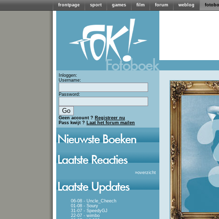
frontpage
sport
games
film
forum
weblog
fotob
Inloggen:
Username:
Password:
Geen account ?
Registreer nu
Pass kwijt ?
Laat het forum mailen
»
overzicht
06-08 - Uncle_Cheech
01-08 - Soury
31-07 - SpeedyGJ
22-07 - wimbo