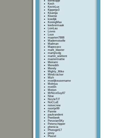
kernkopje
Kesh
KevinLux
Kippetje3
Kisanija
Kloenie
koedijk
KoningMax
leedvermaak
LionLau
Loves
Luux
maarten7888
Mademoiselle
Mailman
Mapezaxo
mark_blaster
martijnvdg
martin_wielrent
mastermattie
Meirami
Meredith
Merely
Mighty_Mike
Mindcracker
Mizh
moeiljkeusername
Molniya
moti0n
Motion
MrNiceGuy87
Nitai
NizzleTiT
NoCLuE
noisecrew
noortje99
Pannie
paulvandent
Peetbeek
PeruvianSKy
Peterschipper
phenicia
Photogirl17
pinoy
Pluizel