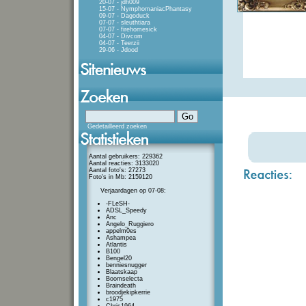
20-07 - jdh009
15-07 - NymphomaniacPhantasy
09-07 - Dagoduck
07-07 - sleuthtiara
07-07 - firehomesick
04-07 - Divcom
04-07 - Teerzii
29-06 - Jdood
Gedetailleerd zoeken
Aantal gebruikers: 229362
Aantal reacties: 3133020
Aantal foto's: 27273
Foto's in Mb: 2159120
Verjaardagen op 07-08:
-FLeSH-
ADSL_Speedy
Anc
Angelo_Ruggiero
appelm0es
Ashampea
Atlantis
B100
Bengel20
benniesnugger
Blaatskaap
Boomselecta
Braindeath
broodjekipkerrie
c1975