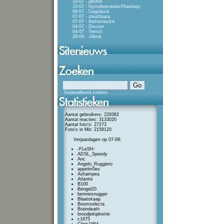
20-07 - jdh009
15-07 - NymphomaniacPhantasy
09-07 - Dagoduck
07-07 - sleuthtiara
07-07 - firehomesick
04-07 - Divcom
04-07 - Teerzii
29-06 - Jdood
Gedetailleerd zoeken
Aantal gebruikers: 229362
Aantal reacties: 3133020
Aantal foto's: 27273
Foto's in Mb: 2159120
Verjaardagen op 07-08:
-FLeSH-
ADSL_Speedy
Anc
Angelo_Ruggiero
appelm0es
Ashampea
Atlantis
B100
Bengel20
benniesnugger
Blaatskaap
Boomselecta
Braindeath
broodjekipkerrie
c1975