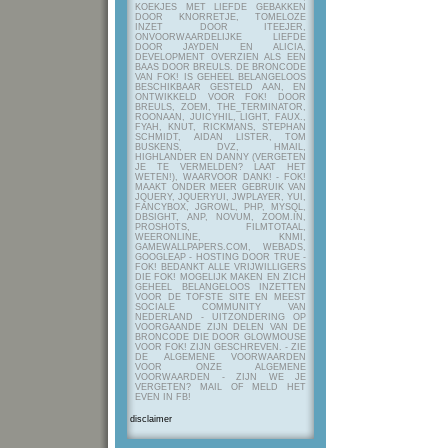
KOEKJES MET LIEFDE GEBAKKEN
DOOR KNORRETJE, TOMELOZE
INZET DOOR ITEEJER,
ONVOORWAARDELIJKE LIEFDE
DOOR JAYDEN EN ALICIA,
DEVELOPMENT OVERZIEN ALS EEN
BAAS DOOR BREULS. DE BRONCODE
VAN FOK! IS GEHEEL BELANGELOOS
BESCHIKBAAR GESTELD AAN, EN
ONTWIKKELD VOOR FOK! DOOR
BREULS, ZOEM, THE_TERMINATOR,
ROONAAN, JUICYHIL, LIGHT, FAUX.,
FYAH, KNUT, RICKMANS, STEPHAN
SCHMIDT, AIDAN LISTER, TOM
BUSKENS, DVZ, HMAIL,
HIGHLANDER EN DANNY (VERGETEN
JE TE VERMELDEN? LAAT HET
WETEN!), WAARVOOR DANK! - FOK!
MAAKT ONDER MEER GEBRUIK VAN
JQUERY, JQUERYUI, JWPLAYER, YUI,
FANCYBOX, JGROWL, PHP, MYSQL,
DBSIGHT, ANP, NOVUM, ZOOM.IN,
PROSHOTS, FILMTOTAAL,
WEERONLINE, KNMI,
GAMEWALLPAPERS.COM, WEBADS,
GOOGLEAP - HOSTING DOOR TRUE -
FOK! BEDANKT ALLE VRIJWILLIGERS
DIE FOK! MOGELIJK MAKEN EN ZICH
GEHEEL BELANGELOOS INZETTEN
VOOR DE TOFSTE SITE EN MEEST
SOCIALE COMMUNITY VAN
NEDERLAND - UITZONDERING OP
VOORGAANDE ZIJN DELEN VAN DE
BRONCODE DIE DOOR GLOWMOUSE
VOOR FOK! ZIJN GESCHREVEN.
- ZIE
DE ALGEMENE VOORWAARDEN
VOOR ONZE ALGEMENE
VOORWAARDEN - ZIJN WE JE
VERGETEN? MAIL OF MELD HET
EVEN IN FB!
disclaimer