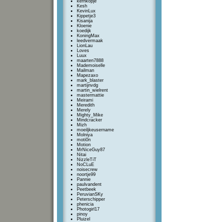
kernkopje
Kesh
KevinLux
Kippetje3
Kisanija
Kloenie
koedijk
KoningMax
leedvermaak
LionLau
Loves
Luux
maarten7888
Mademoiselle
Mailman
Mapezaxo
mark_blaster
martijnvdg
martin_wielrent
mastermattie
Meirami
Meredith
Merely
Mighty_Mike
Mindcracker
Mizh
moeiljkeusername
Molniya
moti0n
Motion
MrNiceGuy87
Nitai
NizzleTiT
NoCLuE
noisecrew
noortje99
Pannie
paulvandent
Peetbeek
PeruvianSKy
Peterschipper
phenicia
Photogirl17
pinoy
Pluizel