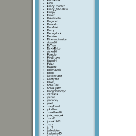
Chris1964
Cipri
CrazyRooster
Crazy_She-Devil
Crispy
Crown
DA-shooter
Dagonet
Dalando
Dan-Niet
Darcy
Decoyduck
Demise
Dirkvanginneke
down86
DrTran
DsKvEnLo
elske86
Female
FireSnake
fizgig74
Fok.r
fraxono
gallimaufrie
galop
GekkeHaan
Goofy666
Haye_
henk1988
henkzijlstra
Hooghlandertje
inkblisss
jeehaa
jennaney
jinxit
JoeyGnarf
jokefleur
Jonathan19
joris_vojn_ek
JosvG
jovink1963
Jozz
jp_f1
jvdweiden
kaderrino85