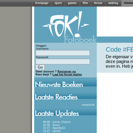
frontpage
sport
games
film
forum
weblog
fotob
Inloggen:
Code #F
Username:
De eigenaar va
Password:
deze pagina m
even in. Heb 
Geen account ?
Registreer nu
Pass kwijt ?
Laat het forum mailen
»
overzicht
06-08 - Uncle_Cheech
01-08 - Soury
31-07 - SpeedyGJ
22-07 - wimbo