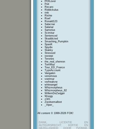
POILover
Poit
Recaro
Riddickulus
rink
Rishie
Roef
Ronald123
Salacnar
Salanar
Sartorius
Scimitar
Sentenced
Skaddicted
Smashing_Pumpkin
SpanK
Spydix
Stakky
Stressed
swoepi
Terones
the_real_shenron
TomMaz
Tour_ED_France
TypoAccount
Vangalen
venomous
voetmar
vwfreakvw
whiteangel
Whizmorpheus
Whizmorpheus_82
WillemDeZwijger
Woogy
z3r0-
Zwolsemalloot
_Viper_
All content © 1999-2026 FOK!
DANK, LICENTIE EN
AUTEURSRECHT: KOFFIE EN
GEZELLIGHEID DOOR YVONNE,